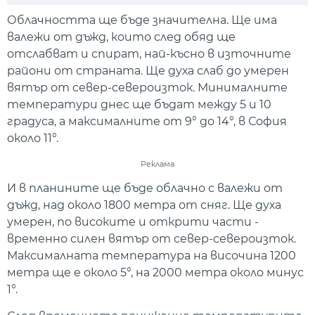
Play
Mute
Setti
Облачността ще бъде значителна. Ще има
валежи от дъжд, които след обяд ще
отслабват и спират, най-късно в източните
райони от страната. Ще духа слаб до умерен
вятър от север-североизток. Минималните
температури днес ще бъдат между 5 и 10
градуса, а максималните от 9° до 14°, в София
около 11°.
Реклама
И в планините ще бъде облачно с валежи от
дъжд, над около 1800 метра от сняг. Ще духа
умерен, по високите и открити части -
временно силен вятър от север-североизток.
Максималната температура на височина 1200
метра ще е около 5°, на 2000 метра около минус
1°.