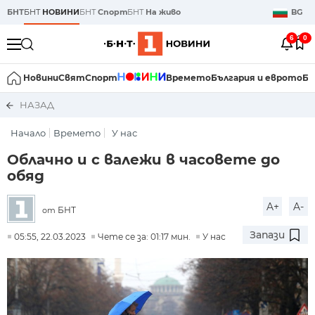
БНТ
БНТ
НОВИНИ
БНТ
Спорт
БНТ
На живо
BG
6
0
Новини
Свят
Спорт
Времето
България и еврото
Би
НАЗАД
Начало
Времето
У нас
Облачно и с валежи в часовете до
обяд
A+
A-
БНТ
от
Запази
05:55, 22.03.2023
Чете се за: 01:17 мин.
У нас