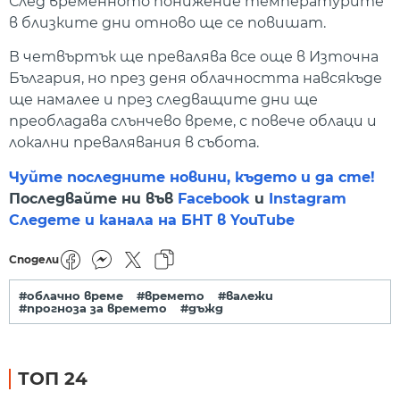
След временното понижение температурите
в близките дни отново ще се повишат.
В четвъртък ще превалява все още в Източна
България, но през деня облачността навсякъде
ще намалее и през следващите дни ще
преобладава слънчево време, с повече облаци и
локални превалявания в събота.
Чуйте последните новини, където и да сте!
Последвайте ни във
Facebook
и
Instagram
Следете и канала на БНТ в YouTube
Сподели
#облачно време
#времето
#валежи
#прогноза за времето
#дъжд
ТОП 24