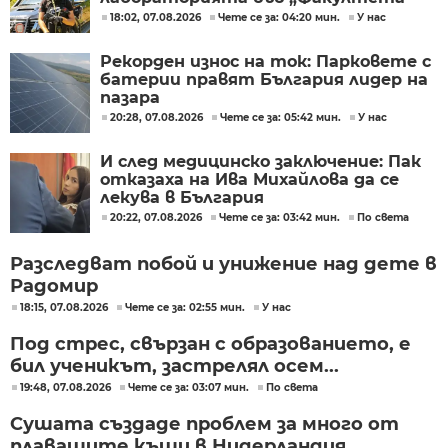
18:02, 07.08.2026
Чете се за: 04:20 мин.
У нас
Рекорден износ на ток: Парковете с
батерии правят България лидер на
пазара
20:28, 07.08.2026
Чете се за: 05:42 мин.
У нас
И след медицинско заключение: Пак
отказаха на Ива Михайлова да се
лекува в България
20:22, 07.08.2026
Чете се за: 03:42 мин.
По света
Разследват побой и унижение над дете в
Радомир
18:15, 07.08.2026
Чете се за: 02:55 мин.
У нас
Под стрес, свързан с образованието, е
бил ученикът, застрелял осем...
19:48, 07.08.2026
Чете се за: 03:07 мин.
По света
Сушата създаде проблем за много от
плаващите къщи в Нидерландия