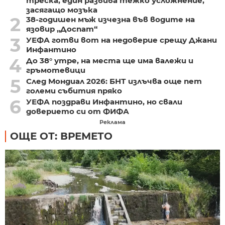
треска, един развива тежко усложнение,
засягащо мозъка
2
38-годишен мъж изчезна във водите на
язовир „Доспат“
3
УЕФА готви вот на недоверие срещу Джани
Инфантино
4
До 38° утре, на места ще има валежи и
гръмотевици
5
След Мондиал 2026: БНТ излъчва още пет
големи събития пряко
6
УЕФА поздрави Инфантино, но свали
доверието си от ФИФА
Реклама
ОЩЕ ОТ: ВРЕМЕТО