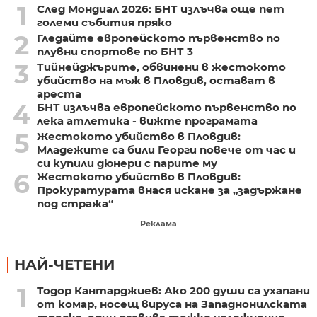
1
След Мондиал 2026: БНТ излъчва още пет
големи събития пряко
2
Гледайте европейското първенство по
плувни спортове по БНТ 3
3
Тийнейджърите, обвинени в жестокото
убийство на мъж в Пловдив, остават в
ареста
4
БНТ излъчва европейското първенство по
лека атлетика - вижте програмата
5
Жестокото убийство в Пловдив:
Младежите са били Георги повече от час и
си купили дюнери с парите му
6
Жестокото убийство в Пловдив:
Прокуратурата внася искане за „задържане
под стража“
Реклама
НАЙ-ЧЕТЕНИ
1
Тодор Кантарджиев: Ако 200 души са ухапани
от комар, носещ вируса на Западнонилската