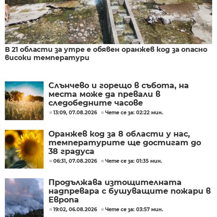
В 21 области за утре е обявен оранжев код за опасно
високи температури
Слънчево и горещо в събота, на
места може да превали в
следобедните часове
13:09, 07.08.2026
Чете се за: 02:22 мин.
Оранжев код за 8 области у нас,
температурите ще достигат до
38 градуса
06:31, 07.08.2026
Чете се за: 01:35 мин.
Продължава изтощителната
надпревара с бушуващите пожари в
Европа
19:02, 06.08.2026
Чете се за: 03:57 мин.