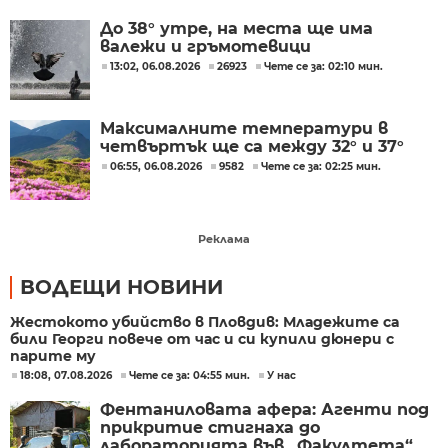
До 38° утре, на места ще има
валежи и гръмотевици
13:02, 06.08.2026
26923
Чете се за: 02:10 мин.
Максималните температури в
четвъртък ще са между 32° и 37°
06:55, 06.08.2026
9582
Чете се за: 02:25 мин.
Реклама
ВОДЕЩИ НОВИНИ
Жестокото убийство в Пловдив: Младежите са
били Георги повече от час и си купили дюнери с
парите му
18:08, 07.08.2026
Чете се за: 04:55 мин.
У нас
Фентаниловата афера: Агенти под
прикритие стигнаха до
лабораторията във „Факултета“