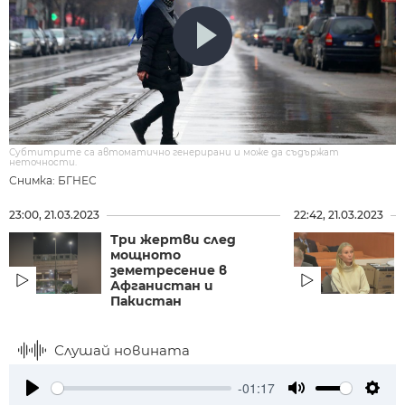
Субтитрите са автоматично генерирани и може да съдържат
неточности.
Снимка: БГНЕС
23:00, 21.03.2023
22:42, 21.03.2023
Три жертви след
мощното
земетресение в
Афганистан и
Пакистан
Слушай новината
-01:17