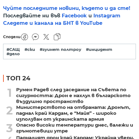
Чуйте последните новини, където и да сте!
Последвайте ни във
Facebook
и
Instagram
Следете и канала на БНТ в YouTube
Сподели
#САЩ
#ски
#гуинет полтроу
#инцидент
#дело
ТОП 24
1
Румен Радев след заседание на Съвета по
сигурността: Дрон е нахлул в българското
въздушно пространство
2
Министерството на отбраната: Дронът,
паднал край Кардам, е “Майя” - широко
използван от украинската армия
3
Опасно високи температури днес, валежи и
гръмотевици утре
Падналият дрон край Кардам: Украйна увери,