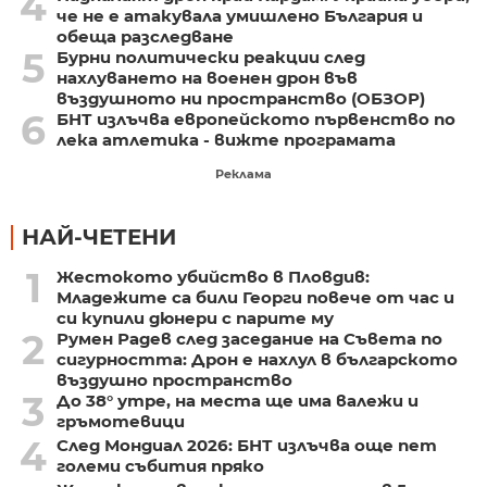
4
че не е атакувала умишлено България и
обеща разследване
5
Бурни политически реакции след
нахлуването на военен дрон във
въздушното ни пространство (ОБЗОР)
6
БНТ излъчва европейското първенство по
лека атлетика - вижте програмата
Реклама
НАЙ-ЧЕТЕНИ
1
Жестокото убийство в Пловдив:
Младежите са били Георги повече от час и
си купили дюнери с парите му
2
Румен Радев след заседание на Съвета по
сигурността: Дрон е нахлул в българското
въздушно пространство
3
До 38° утре, на места ще има валежи и
гръмотевици
4
След Мондиал 2026: БНТ излъчва още пет
големи събития пряко