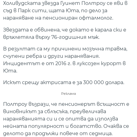
Холивудската звезда Гуинет Полтроу се яви в
съд в Парк сити, щата Юта, по дело за
нараняване на пенсиониран офталмолог.
Звездата е обвинена, че докато е карала ски е
връхлетяла върху 76-годишния мъж.
В резултат са му причинени мозъчна травма,
счупени ребра и други наранявания.
Инцидентът е от 2016 г. в луксозен курорт в
Юта.
Искът срещу актрисата е за 300 000 долара.
Реклама
Полтроу възрази, че пенсионерът всъщност е
виновникът за сблъсъка, преувеличава
нараняванията си и се опитва да използва
нейната популярност и богатство. Очаква се
делото да продължи повече от седмица.