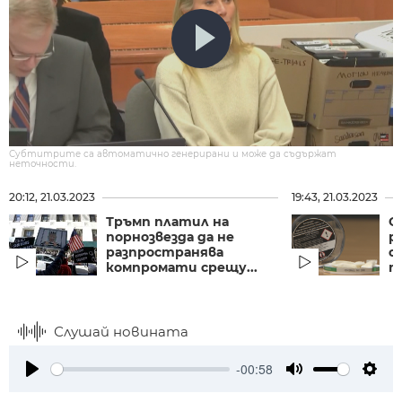
Субтитрите са автоматично генерирани и може да съдържат
неточности.
20:12, 21.03.2023
19:43, 21.03.2023
Тръмп платил на
С
порнозвезда да не
р
разпространява
о
компромати срещу...
т
Слушай новината
-00:58
Play
Mute
Setti