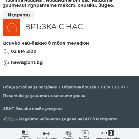
"Твоята новина"! Новините от вас, нашите
зрители! Изпратете текст, снимки, видео.
Изпрати
ВРЪЗКА С НАС
Всичко най-важно в твоя телефон
02 814 2100
news@bnt.bg
Общи условия за ползване
Обратна връзка
СЕМ
ECPT
Политика за защита на личните данни
©БНТ. Всички права запазени
Гледайте новините за деня на БНТ в Метрото
Аудио: На живо
Новини
Чуй новините
Спорт
На живо