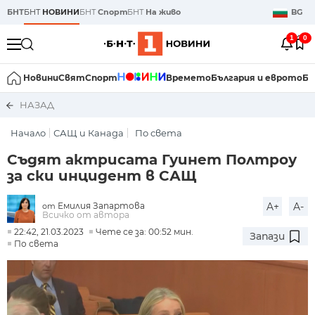
БНТ
БНТ
НОВИНИ
БНТ
Спорт
БНТ
На живо
BG
1
0
Новини
Свят
Спорт
Времето
България и еврото
Би
НАЗАД
Начало
САЩ и Канада
По света
Съдят актрисата Гуинет Полтроу
за ски инцидент в САЩ
Емилия Запартова
A+
A-
от
Всичко от автора
22:42, 21.03.2023
Чете се за: 00:52 мин.
Запази
По света