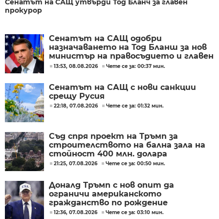
Сенатът на САЩ утвърди Тод Бланч за главен
прокурор
Сенатът на САЩ одобри
назначаването на Тод Бланш за нов
министър на правосъдието и главен
прокурор
13:53, 08.08.2026
Чете се за: 00:37 мин.
Сенатът на САЩ с нови санкции
срещу Русия
22:18, 07.08.2026
Чете се за: 01:32 мин.
Съд спря проект на Тръмп за
строителството на бална зала на
стойност 400 млн. долара
21:25, 07.08.2026
Чете се за: 00:50 мин.
Доналд Тръмп с нов опит да
ограничи американското
гражданство по рождение
12:36, 07.08.2026
Чете се за: 03:10 мин.