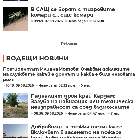
В САЩ се борят с тигровите
комари с... още комари
09:49, 07.08.2026
Чете се за: 00:52 мин.
Реклама
ВОДЕЩИ НОВИНИ
Президентът Илияна Йотова: Очаквам докладите
на службите какъв е дронът и каква е била неговата
роля
10:18, 09.08.2026
Чете се за: 02:32 мин.
У нас
Падналият дрон край Кардам:
Загуба на навигация или техническа
неизправност са сред възможните
причини
08:36, 09.08.2026
Чете се за: 04:47 мин.
У нас
Доброволци и тежка техника се
включват в гасенето на пожара
край бобошевското село Висока