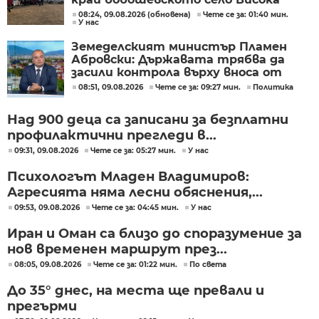
могила
08:24, 09.08.2026 (обновена)
Чете се за: 01:40 мин.
У нас
Земеделският министър Пламен
Абровски: Държавата трябва да
засили контрола върху вноса от
трети страни
08:51, 09.08.2026
Чете се за: 09:27 мин.
Политика
Над 900 деца са записани за безплатни
профилактични прегледи в...
09:31, 09.08.2026
Чете се за: 05:27 мин.
У нас
Психологът Младен Владимиров:
Агресията няма лесни обяснения,...
09:53, 09.08.2026
Чете се за: 04:45 мин.
У нас
Иран и Оман са близо до споразумение за
нов временен маршрут през...
08:05, 09.08.2026
Чете се за: 01:22 мин.
По света
До 35° днес, на места ще превали и
прегърми