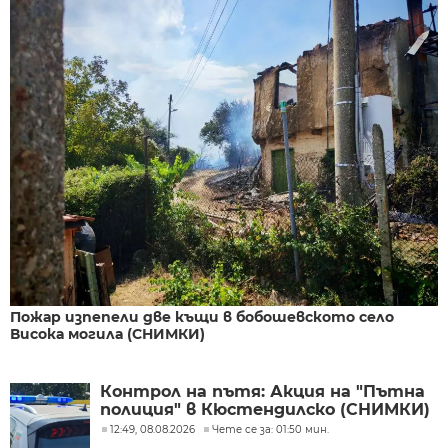
Пожар изпепели две къщи в бобошевското село
Висока могила (СНИМКИ)
Контрол на пътя: Акция на "Пътна
полиция" в Кюстендилско (СНИМКИ)
12:49, 08.08.2026
Чете се за: 01:50 мин.