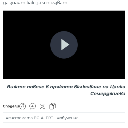
да знаят как да я ползват.
Вижте повече в прякото включване на Цанка
Семерджиева
Сподели
#системата BG-ALERT
#обучение