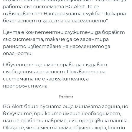
работа със системата BG-Alert. Те се
извършват от Националната служба "Пожарна
безопасност и защита на населението".
Целта е компетентни служители да боравят
със системата, така че да се гарантира
ранното известяване на населението за
опасности.
Обучените ще имат право да създават
съобщения за опасност. Ползването на
системата не е задължително, а
препоръчителна.
Реклама
BG-Alert беше пусната още миналата година, но
в случаите, при които имаше необходимост,
или не сработи навреме, или предизвика паника.
Оказа се, че на места няма обучени хора, които