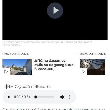
Субтитрите са автоматично генерирани и може да съдържат
неточности.
06:49, 20.08.2024
06:25, 20.08.2024
ДПС на Доган се
П
събира на заседание
к
в Росенец
с
Слушай новината
Служители на 42 общини започват обучение за