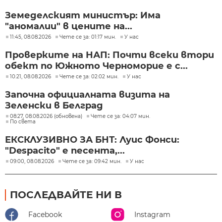
Земеделският министър: Има
"аномалии" в цените на...
11:45, 08.08.2026
Чете се за: 01:17 мин.
У нас
Проверките на НАП: Почти всеки втори
обект по Южното Черноморие е с...
10:21, 08.08.2026
Чете се за: 02:02 мин.
У нас
Започна официалната визита на
Зеленски в Белград
08:27, 08.08.2026 (обновена)
Чете се за: 04:07 мин.
По света
ЕКСКЛУЗИВНО ЗА БНТ: Луис Фонси:
"Despacito" е песента,...
09:00, 08.08.2026
Чете се за: 09:42 мин.
У нас
ПОСЛЕДВАЙТЕ НИ В
Facebook
Instagram