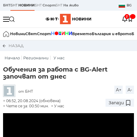
БНТ
БНТ
НОВИНИ
БНТ
Спорт
БНТ
На живо
BG
2
Новини
Свят
Спорт
Времето
България и еврото
Би
НАЗАД
Начало
Регионални
У нас
Обучения за работа с BG-Alert
започват от днес
A+
A-
БНТ
от
06:52, 20.08.2024 (обновена)
Запази
Чете се за: 00:50 мин.
У нас