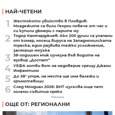
НАЙ-ЧЕТЕНИ
1
Жестокото убийство в Пловдив:
Младежите са били Георги повече от час и
си купили дюнери с парите му
2
Тодор Кантарджиев: Ако 200 души са ухапани
от комар, носещ вируса на Западнонилската
треска, един развива тежко усложнение,
засягащо мозъка
3
38-годишен мъж изчезна във водите на
язовир „Доспат“
4
УЕФА готви вот на недоверие срещу Джани
Инфантино
5
До 38° утре, на места ще има валежи и
гръмотевици
6
След Мондиал 2026: БНТ излъчва още пет
големи събития пряко
Реклама
ОЩЕ ОТ: РЕГИОНАЛНИ