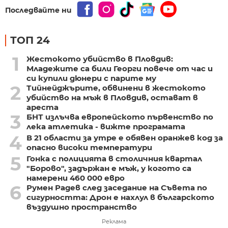
Последвайте ни
ТОП 24
1
Жестокото убийство в Пловдив:
Младежите са били Георги повече от час и
си купили дюнери с парите му
2
Тийнейджърите, обвинени в жестокото
убийство на мъж в Пловдив, остават в
ареста
3
БНТ излъчва европейското първенство по
лека атлетика - вижте програмата
4
В 21 области за утре е обявен оранжев код за
опасно високи температури
5
Гонка с полицията в столичния квартал
"Борово", задържан е мъж, у когото са
намерени 460 000 евро
6
Румен Радев след заседание на Съвета по
сигурността: Дрон е нахлул в българското
въздушно пространство
Реклама