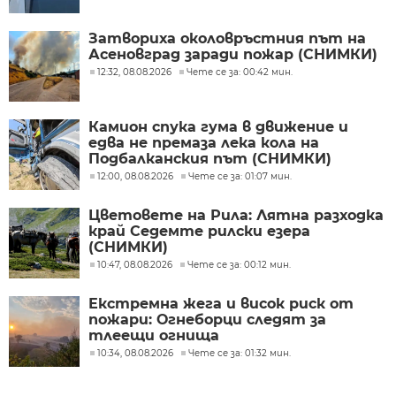
Затвориха околовръстния път на
Асеновград заради пожар (СНИМКИ)
12:32, 08.08.2026
Чете се за: 00:42 мин.
Камион спука гума в движение и
едва не премаза лека кола на
Подбалканския път (СНИМКИ)
12:00, 08.08.2026
Чете се за: 01:07 мин.
Цветовете на Рила: Лятна разходка
край Седемте рилски езера
(СНИМКИ)
10:47, 08.08.2026
Чете се за: 00:12 мин.
Екстремна жега и висок риск от
пожари: Огнеборци следят за
тлеещи огнища
10:34, 08.08.2026
Чете се за: 01:32 мин.