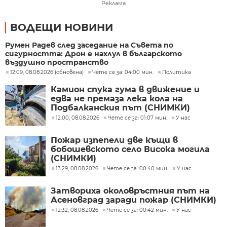
Реклама
ВОДЕЩИ НОВИНИ
Румен Радев след заседание на Съвета по
сигурността: Дрон е нахлул в българското
въздушно пространство
12:09, 08.08.2026 (обновена)
Чете се за: 04:00 мин.
Политика
Камион спука гума в движение и
едва не премаза лека кола на
Подбалканския път (СНИМКИ)
12:00, 08.08.2026
Чете се за: 01:07 мин.
У нас
Пожар изпепели две къщи в
бобошевското село Висока могила
(СНИМКИ)
13:29, 08.08.2026
Чете се за: 00:40 мин.
У нас
Затвориха околовръстния път на
Асеновград заради пожар (СНИМКИ)
12:32, 08.08.2026
Чете се за: 00:42 мин.
У нас