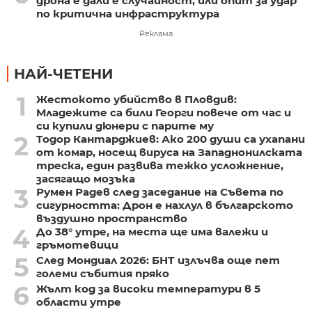
дрона е дали е случайност, или опит за удар
по критична инфраструктура
Реклама
НАЙ-ЧЕТЕНИ
1
Жестокото убийство в Пловдив:
Младежите са били Георги повече от час и
си купили дюнери с парите му
2
Тодор Кантарджиев: Ако 200 души са ухапани
от комар, носещ вируса на Западнонилската
треска, един развива тежко усложнение,
засягащо мозъка
3
Румен Радев след заседание на Съвета по
сигурността: Дрон е нахлул в българското
въздушно пространство
4
До 38° утре, на места ще има валежи и
гръмотевици
5
След Мондиал 2026: БНТ излъчва още пет
големи събития пряко
6
Жълт код за високи температури в 5
области утре