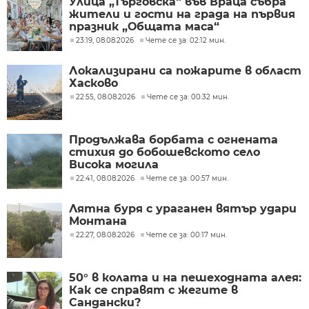
Улица „Търговска“ във Враца събра
жители и гости на града на първия
празник „Общата маса“
23:19, 08.08.2026
Чете се за: 02:12 мин.
Локализирани са пожарите в област
Хасково
22:55, 08.08.2026
Чете се за: 00:32 мин.
Продължава борбата с огнената
стихия до бобошевското село
Висока могила
22:41, 08.08.2026
Чете се за: 00:57 мин.
Лятна буря с ураганен вятър удари
Монтана
22:27, 08.08.2026
Чете се за: 00:17 мин.
50° в колата и на пешеходната алея:
Как се справят с жегите в
Сандански?