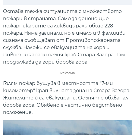
Play
Mute
Setti
Остава тежка ситуацията с множеството
пожари в страната. Само за денонощие
пожарникарите са ликвидирали общо 228
пожара. Няма загинали, но е имало и 9 фалшиви
сигнала съобщават от Противопожарната
служба. Наложи се евакуацията на хора и
животни заради огъня край Стара Загора. Там
продължава да гори борова гора.
Реклама
Голям пожар бушува в местността "7-ми
километър" край вилната зона на Стара Загора.
Жителите ѝ са евакуирани. Огънят е обхванал
борова гора. Обявено е частично бедствено
положение.