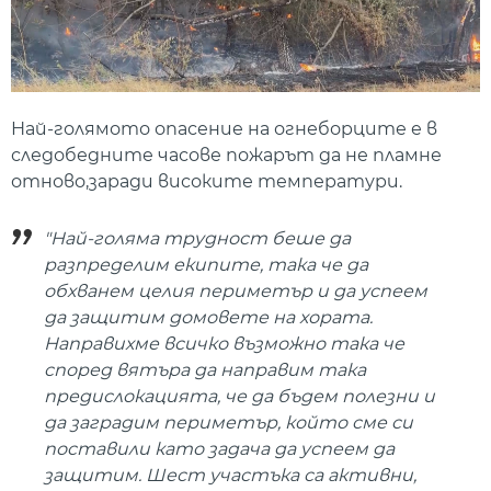
Най-голямото опасение на огнеборците е в
следобедните часове пожарът да не пламне
отново,заради високите температури.
"Най-голяма трудност беше да
разпределим екипите, така че да
обхванем целия периметър и да успеем
да защитим домовете на хората.
Направихме всичко възможно така че
според вятъра да направим така
предислокацията, че да бъдем полезни и
да заградим периметър, който сме си
поставили като задача да успеем да
защитим. Шест участъка са активни,