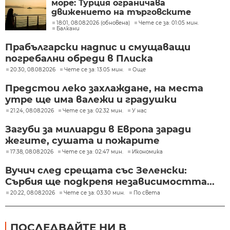
море: Турция ограничава
движението на търговските
кораби
18:01, 08.08.2026 (обновена)
Чете се за: 01:05 мин.
Балкани
Прабългарски надпис и смущаващи
погребални обреди в Плиска
20:30, 08.08.2026
Чете се за: 13:05 мин.
Още
Предстои леко захлаждане, на места
утре ще има валежи и градушки
21:24, 08.08.2026
Чете се за: 02:32 мин.
У нас
Загуби за милиарди в Европа заради
жегите, сушата и пожарите
17:38, 08.08.2026
Чете се за: 02:47 мин.
Икономика
Вучич след срещата със Зеленски:
Сърбия ще подкрепя независимостта...
20:22, 08.08.2026
Чете се за: 03:30 мин.
По света
ПОСЛЕДВАЙТЕ НИ В