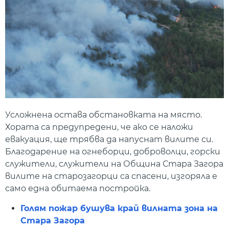
Усложнена остава обстановката на място.
Хората са предупредени, че ако се наложи
евакуация, ще трябва да напуснат вилите си.
Благодарение на огнеборци, доброволци, горски
служители, служители на Община Стара Загора
вилите на старозагорци са спасени, изгоряла е
само една обитаема постройка.
Голям пожар бушува край вилната зона на
Стара Загора