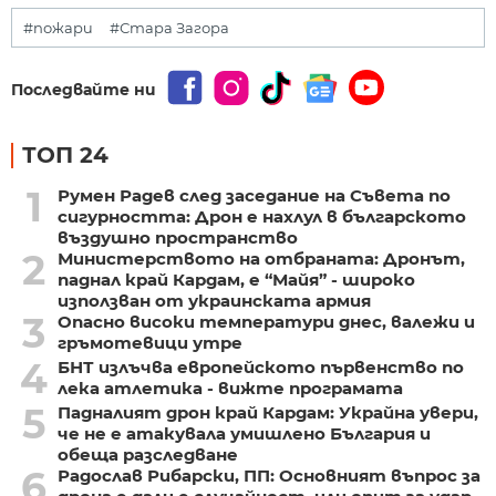
#пожари
#Стара Загора
Последвайте ни
ТОП 24
1
Румен Радев след заседание на Съвета по
сигурността: Дрон е нахлул в българското
въздушно пространство
2
Министерството на отбраната: Дронът,
паднал край Кардам, е “Майя” - широко
използван от украинската армия
3
Опасно високи температури днес, валежи и
гръмотевици утре
4
БНТ излъчва европейското първенство по
лека атлетика - вижте програмата
5
Падналият дрон край Кардам: Украйна увери,
че не е атакувала умишлено България и
обеща разследване
6
Радослав Рибарски, ПП: Основният въпрос за