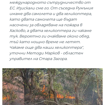
международното сътрудничество от
ЕС. Изискали сме го. От съседна Румъния
имаме два самолета и два хеликоптера,
като двата самолета ще бъдат
насочени за овладяване на пожара в
Хасково, а двата хеликоптера ги чакаме
тук. Вероятно ги очакваме около обяд,
тъй като нощно време не летят.
Чакаме още два наши хеликоптера",
уточни Методи Марков - областен
управител на Стара Загора.