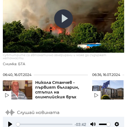
Субтитрите са автоматично генерирани и може да съдържат
неточности.
Снимка: БТА
06:40, 16.07.2024
06:36, 16.07.2024
Никола Станчев -
първият българин,
стъпил на
олимпийския връх
Слушай новината
-03:42