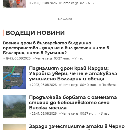
21:05, 08.08.2026
Чете се за: 02:12 мин.
Реклама
ВОДЕЩИ НОВИНИ
Военен дрон в българското въздушно
пространство - защо не е бил засечен нито в
България, нито в Румъния?
19:45, 08.08.2026
Чете се за: 03:27 мин.
У нас
Падналият дрон край Кардам:
Украйна увери, че не е атакувала
умишлено България и обеща
разследване
20:13, 08.08.2026
Чете се за: 00:40 мин.
По света
Продължава борбата с огнената
стихия до бобошевското село
Висока могила
22:41, 08.08.2026
Чете се за: 00:57 мин.
У нас
Заради зачестилите атаки в Черно