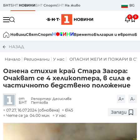
БНТ
БНТ
НОВИНИ
БНТ
Спорт
БНТ
На живо
BG
0
0
Новини
Свят
Спорт
Времето
България и еврото
Би
НАЗАД
Начало
Регионални
У нас
ОПАСНИ ЖЕГИ И ПОЖАРИ В СТ
Огнена стихия край Стара Загора:
Очакват се 4 хеликоптера, в сила е
частичното бедствено положение
A+
A-
от
Репортер: Десислава
БНТ
Петкова
07:27, 16.07.2024 (обновена)
6145
Запази
Чете се за: 04:00 мин.
У нас