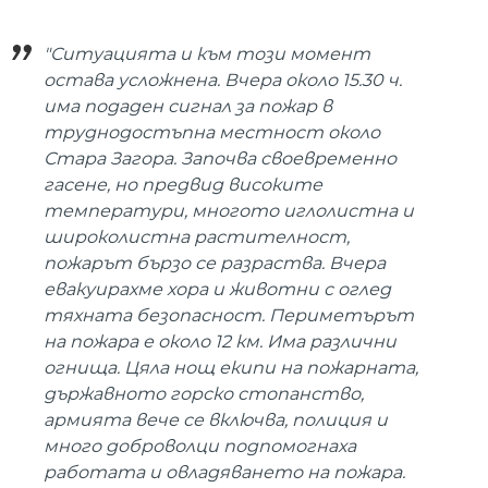
"Ситуацията и към този момент
остава усложнена. Вчера около 15.30 ч.
има подаден сигнал за пожар в
труднодостъпна местност около
Стара Загора. Започва своевременно
гасене, но предвид високите
температури, многото иглолистна и
широколистна растителност,
пожарът бързо се разраства. Вчера
евакуирахме хора и животни с оглед
тяхната безопасност. Периметърът
на пожара е около 12 км. Има различни
огнища. Цяла нощ екипи на пожарната,
държавното горско стопанство,
армията вече се включва, полиция и
много доброволци подпомогнаха
работата и овладяването на пожара.