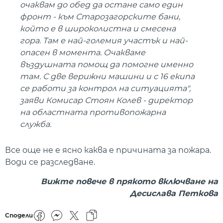
очаквам до обед да остане само един
фронт - към Старозагорските бани,
който е в широколистна и смесена
гора. Там е най-големия участък и най-
опасен в момента. Очакваме
въздушната помощ да помогне именно
там. С две верижни машини и с 16 екипа
се работи за контрол на ситуацията",
заяви Комисар Стоян Колев - директор
на областната противопожарна
служба.
Все още не е ясно каква е причината за пожара.
Води се разследване.
Вижте повече в прякото включване на
Десислава Петкова
Сподели