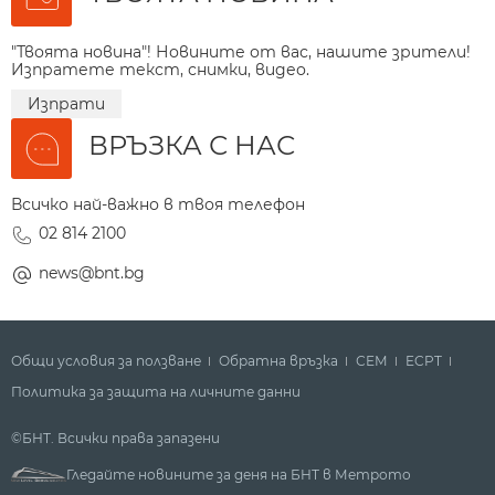
"Твоята новина"! Новините от вас, нашите зрители!
Изпратете текст, снимки, видео.
Изпрати
ВРЪЗКА С НАС
Всичко най-важно в твоя телефон
02 814 2100
news@bnt.bg
Общи условия за ползване
Обратна връзка
СЕМ
ECPT
Политика за защита на личните данни
©БНТ. Всички права запазени
Гледайте новините за деня на БНТ в Метрото