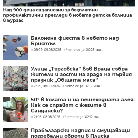
Над 900 деца са записани за безплатни
профилактични прегледи в новата детска болница
в Бургас
Балонена фиеста в небето над
Бристъл
09:09, 09.08.2026
Чете се за: 00:25 мин.
Улица „Търговска“ във Враца събра
жители и гости на града на първия
празник „Общата маса“
23:19, 08.08.2026
Чете се за: 02:12 мин.
50° в колата и на пешеходната алея:
Как се справят с жегите в
Сандански?
21:05, 08.08.2026
Чете се за: 02:12 мин.
Прабългарски надпис и смущаващи
погребални обреди в Плиска