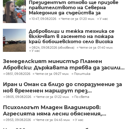
Президентът отново ще призове
правителството на Северна
Македония да съдейства за
лечението на Ива Михайлова
10:47, 09.08.2026
Чете се за: 01:20 мин.
У нас
Доброволци и тежка техника се
включват в гасенето на пожара
край бобошевското село Висока
могила
08:24, 09.08.2026 (обновена)
Чете се за: 01:40 мин.
У нас
Земеделският министър Пламен
Абровски: Държавата трябва да засили...
08:51, 09.08.2026
Чете се за: 09:27 мин.
Политика
Иран и Оман са близо до споразумение за
нов временен маршрут през...
08:05, 09.08.2026
Чете се за: 01:22 мин.
По света
Психологът Младен Владимиров:
Агресията няма лесни обяснения,...
09:53, 09.08.2026
Чете се за: 04:45 мин.
У нас