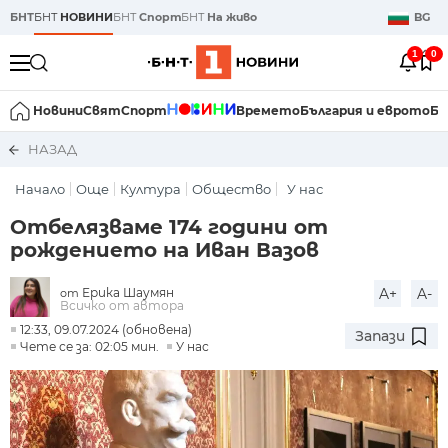
БНТ
БНТ
НОВИНИ
БНТ
Спорт
БНТ
На живо
BG
1
0
Новини
Свят
Спорт
Времето
България и еврото
Би
НАЗАД
Начало
Още
Култура
Общество
У нас
Отбелязваме 174 години от
рождението на Иван Вазов
Ерика Шаумян
A+
A-
от
Всичко от автора
12:33, 09.07.2024 (обновена)
Запази
Чете се за: 02:05 мин.
У нас