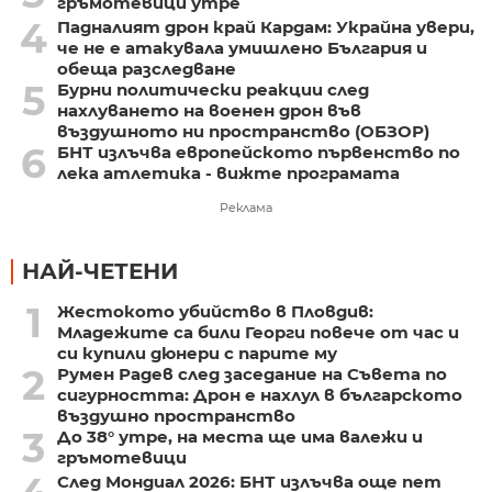
гръмотевици утре
4
Падналият дрон край Кардам: Украйна увери,
че не е атакувала умишлено България и
обеща разследване
5
Бурни политически реакции след
нахлуването на военен дрон във
въздушното ни пространство (ОБЗОР)
6
БНТ излъчва европейското първенство по
лека атлетика - вижте програмата
Реклама
НАЙ-ЧЕТЕНИ
1
Жестокото убийство в Пловдив:
Младежите са били Георги повече от час и
си купили дюнери с парите му
2
Румен Радев след заседание на Съвета по
сигурността: Дрон е нахлул в българското
въздушно пространство
3
До 38° утре, на места ще има валежи и
гръмотевици
След Мондиал 2026: БНТ излъчва още пет