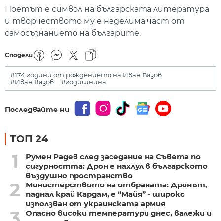
Поетът е символ на българската литература
и творчеството му е неделима част от
самосъзнанието на българите.
Сподели
#174 години от рождението на Иван Вазов
#Иван Вазов
#годишнина
Последвайте ни
ТОП 24
1
Румен Радев след заседание на Съвета по
сигурността: Дрон е нахлул в българското
въздушно пространство
2
Министерството на отбраната: Дронът,
паднал край Кардам, е “Майя” - широко
използван от украинската армия
3
Опасно високи температури днес, валежи и