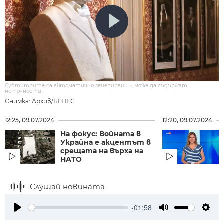
Субтитрите са автоматично генерирани и може да съдържат
неточности.
Снимка: Архив/БГНЕС
12:25, 09.07.2024
12:20, 09.07.2024
На фокус: Войната в
Украйна е акцентът в
срещата на върха на
НАТО
Слушай новината
-01:58
Play
Mute
Setti