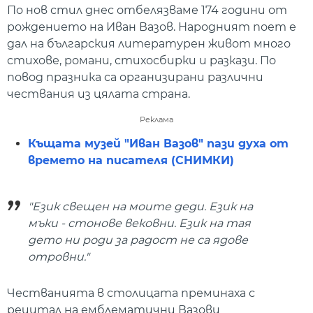
По нов стил днес отбелязваме 174 години от
рождението на Иван Вазов. Народният поет е
дал на българския литературен живот много
стихове, романи, стихосбирки и разкази. По
повод празника са организирани различни
чествания из цялата страна.
Реклама
Къщата музей "Иван Вазов" пази духа от
времето на писателя (СНИМКИ)
"Език свещен на моите деди. Език на
мъки - стонове вековни. Език на тая
дето ни роди за радост не са ядове
отровни."
Честванията в столицата преминаха с
рецитал на емблематични Вазови