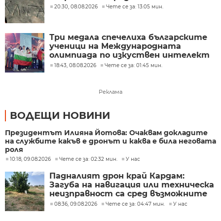
20:30, 08.08.2026
Чете се за: 13:05 мин.
Три медала спечелиха българските
ученици на Международната
олимпиада по изкуствен интелект
в Казахстан
18:43, 08.08.2026
Чете се за: 01:45 мин.
Реклама
ВОДЕЩИ НОВИНИ
Президентът Илияна Йотова: Очаквам докладите
на службите какъв е дронът и каква е била неговата
роля
10:18, 09.08.2026
Чете се за: 02:32 мин.
У нас
Падналият дрон край Кардам:
Загуба на навигация или техническа
неизправност са сред възможните
причини
08:36, 09.08.2026
Чете се за: 04:47 мин.
У нас