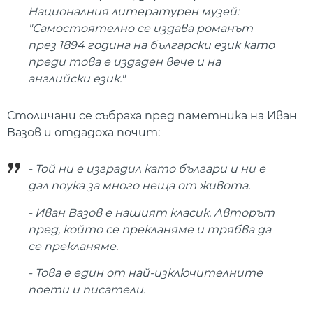
Националния литературен музей:
"Самостоятелно се издава романът
през 1894 година на български език като
преди това е издаден вече и на
английски език."
Столичани се събраха пред паметника на Иван
Вазов и отдадоха почит:
- Той ни е изградил като българи и ни е
дал поука за много неща от живота.
- Иван Вазов е нашият класик. Авторът
пред, който се прекланяме и трябва да
се прекланяме.
- Това е един от най-изключителните
поети и писатели.