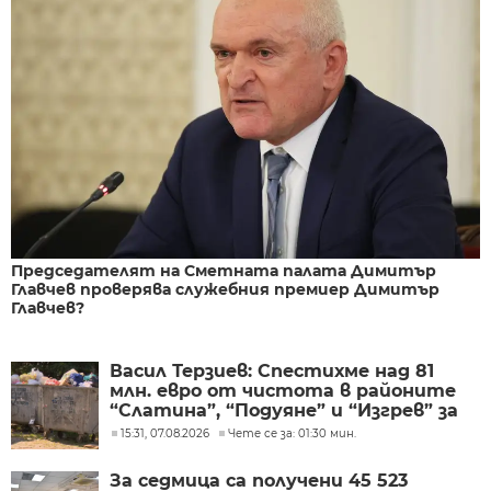
Председателят на Сметната палата Димитър
Главчев проверява служебния премиер Димитър
Главчев?
Васил Терзиев: Спестихме над 81
млн. евро от чистота в районите
“Слатина”, “Подуяне” и “Изгрев” за
следващите 5 години
15:31, 07.08.2026
Чете се за: 01:30 мин.
За седмица са получени 45 523