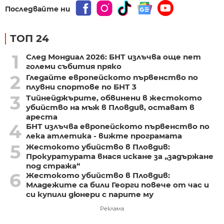
Последвайте ни
ТОП 24
1
След Мондиал 2026: БНТ излъчва още пет
големи събития пряко
2
Гледайте европейското първенство по
плувни спортове по БНТ 3
3
Тийнейджърите, обвинени в жестокото
убийство на мъж в Пловдив, остават в
ареста
4
БНТ излъчва европейското първенство по
лека атлетика - вижте програмата
5
Жестокото убийство в Пловдив:
Прокуратурата внася искане за „задържане
под стража“
6
Жестокото убийство в Пловдив:
Младежите са били Георги повече от час и
си купили дюнери с парите му
Реклама