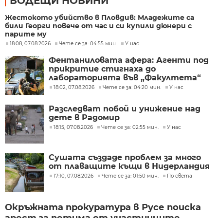
ВОДЕЩИ НОВИНИ
Жестокото убийство в Пловдив: Младежите са
били Георги повече от час и си купили дюнери с
парите му
18:08, 07.08.2026
Чете се за: 04:55 мин.
У нас
Фентаниловата афера: Агенти под
прикритие стигнаха до
лабораторията във „Факултета“
18:02, 07.08.2026
Чете се за: 04:20 мин.
У нас
Разследват побой и унижение над
дете в Радомир
18:15, 07.08.2026
Чете се за: 02:55 мин.
У нас
Сушата създаде проблем за много
от плаващите къщи в Нидерландия
17:10, 07.08.2026
Чете се за: 01:50 мин.
По света
Окръжната прокуратура в Русе поиска