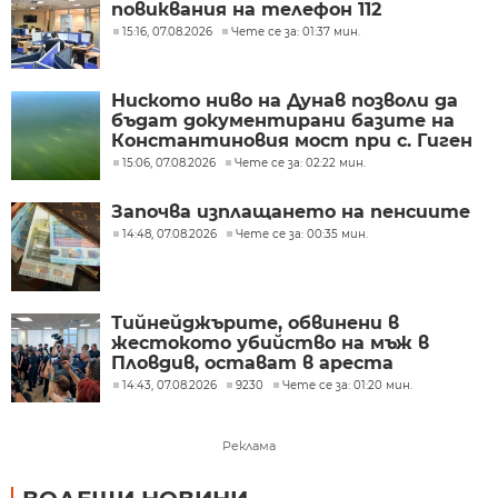
повиквания на телефон 112
15:16, 07.08.2026
Чете се за: 01:37 мин.
Ниското ниво на Дунав позволи да
бъдат документирани базите на
Константиновия мост при с. Гиген
15:06, 07.08.2026
Чете се за: 02:22 мин.
Започва изплащането на пенсиите
14:48, 07.08.2026
Чете се за: 00:35 мин.
Тийнейджърите, обвинени в
жестокото убийство на мъж в
Пловдив, остават в ареста
14:43, 07.08.2026
9230
Чете се за: 01:20 мин.
Реклама