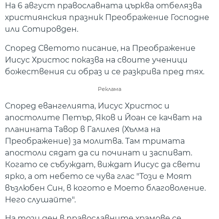
На 6 август православната църква отбелязва
християнския празник Преображение Господне
или Сотировден.
Според Светото писание, на Преображение
Иисус Христос показва на своите ученици
божествения си образ и се разкрива пред тях.
Реклама
Според евангелията, Иисус Христос и
апостолите Петър, Яков и Йоан се качват на
планината Тавор в Галилея (Хълма на
Преображение) за молитва. Там тримата
апостоли сядат да си починат и заспиват.
Когато се събуждат, виждат Иисус да свети
ярко, а от небето се чува глас "Този е Моят
възлюбен Син, в когото е Моето благоволение.
Него слушайте".
На този ден в православните храмове се