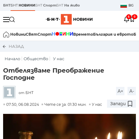
БНТ
БНТ
НОВИНИ
БНТ
Спорт
БНТ
На живо
BG
6
0
Новини
Свят
Спорт
Времето
България и еврото
Би
НАЗАД
Начало
Общество
У нас
Отбелязваме Преображение
Господне
A+
A-
БНТ
от
Запази
07:50, 06.08.2024
Чете се за: 01:30 мин.
У нас