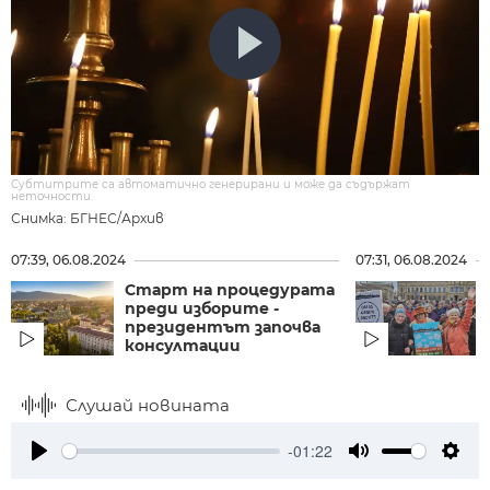
Субтитрите са автоматично генерирани и може да съдържат
неточности.
Снимка: БГНЕС/Архив
07:39, 06.08.2024
07:31, 06.08.2024
Старт на процедурата
преди изборите -
президентът започва
консултации
Слушай новината
-01:22
Play
Mute
Setti