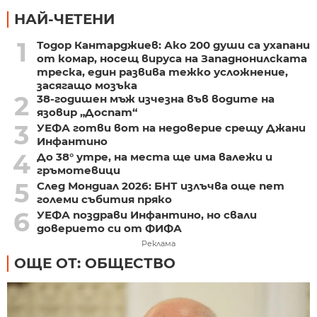
НАЙ-ЧЕТЕНИ
1
Тодор Кантарджиев: Ако 200 души са ухапани
от комар, носещ вируса на Западнонилската
треска, един развива тежко усложнение,
засягащо мозъка
2
38-годишен мъж изчезна във водите на
язовир „Доспат“
3
УЕФА готви вот на недоверие срещу Джани
Инфантино
4
До 38° утре, на места ще има валежи и
гръмотевици
5
След Мондиал 2026: БНТ излъчва още пет
големи събития пряко
6
УЕФА поздрави Инфантино, но свали
доверието си от ФИФА
Реклама
ОЩЕ ОТ: ОБЩЕСТВО