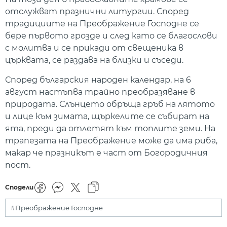
отслужват празнични литургии. Според
традициите на Преображение Господне се
бере първото грозде и след като се благослови
с молитва и се прикади от свещеника в
църквата, се раздава на близки и съседи.
Според българския народен календар, на 6
август настъпва трайно преобразяване в
природата. Слънцето обръща гръб на лятото
и лице към зимата, щъркелите се събират на
ята, преди да отлетят към топлите земи. На
трапезата на Преображение може да има риба,
макар че празникът е част от Богородичния
пост.
Сподели
#Преображение Господне