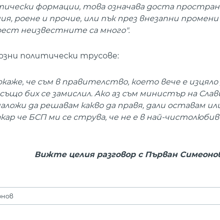
итически формации, това означава доста простран
, роене и прочие, или пък през внезапни промени
ест неизвестните са много".
озни политически трусове:
 окаже, че съм в правителство, което вече е изцяло
също бих се замислил. Ако аз съм министър на Слав
наложи да решавам какво да правя, дали оставам ил
акар че БСП ми се струва, че не е в най-чистолюбив
Вижте целия разговор с Първан Симеонов
онов