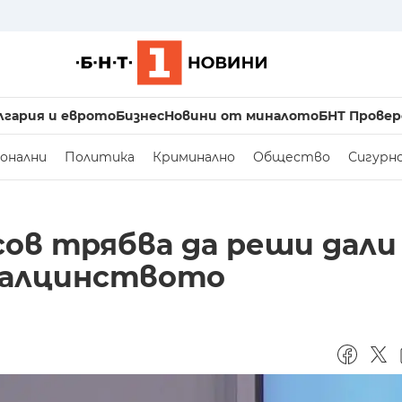
лгария и еврото
Бизнес
Новини от миналото
БНТ Провер
онални
Политика
Криминално
Общество
Сигурн
сов трябва да реши дали
малцинството