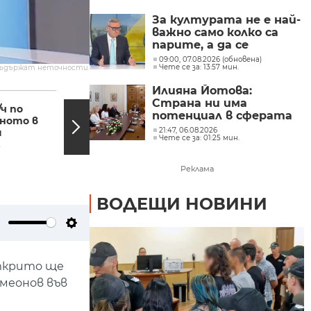
Главчев?
За културата не е най-
важно само колко са
парите, а да се
изплащат навреме,
09:00, 07.08.2026 (обновена)
Чете се за: 13:57 мин.
съдържат неточности.
заяви министър Евтим
Милошев
Илияна Йотова:
19:54, 15.04.2025
19:39,
Страна ни има
/ч по
Тръгна делото за
потенциал в сферата
ното в
бащинство срещу
на изкуствения
21:47, 06.08.2026
и
Габриела Славова,
Чете се за: 01:25 мин.
интелект и бизнесът
.
обвинена в...
забелязва тези
перспективи
Реклама
ВОДЕЩИ НОВИНИ
ute
Settings
открито ще
имеонов във