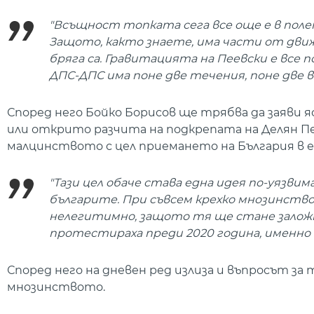
"Всъщност топката сега все още е в поле
Защото, както знаете, има части от дви
бряга са. Гравитацията на Пеевски е все п
ДПС-ДПС има поне две течения, поне две 
Според него Бойко Борисов ще трябва да заяви
или открито разчита на подкрепата на Делян Пе
малцинството с цел приемането на България в 
"Тази цел обаче става една идея по-уязвим
българите. При съвсем крехко мнозинство 
нелегитимно, защото тя ще стане заложн
протестираха преди 2020 година, именно 
Според него на дневен ред излиза и въпросът за т
мнозинството.