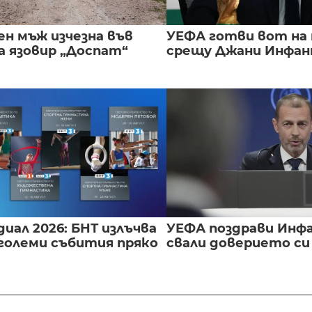
ен мъж изчезна във
УЕФА готви вот на
а язовир „Доспат“
срещу Джани Инфа
иал 2026: БНТ излъчва
УЕФА поздрави Инфа
големи събития пряко
свали доверието с