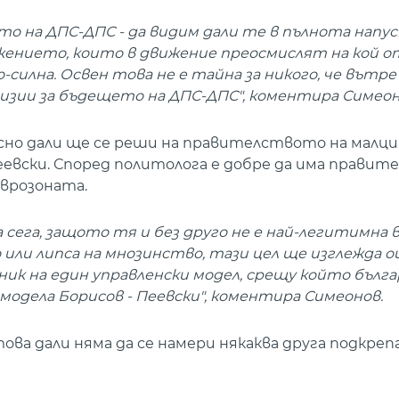
то на ДПС-ДПС - да видим дали те в пълнота напус
жението, които в движение преосмислят на кой о
о-силна. Освен това не е тайна за никого, че вътр
визии за бъдещето на ДПС-ДПС", коментира Симеон
 ясно дали ще се реши на правителството на мал
евски. Според политолога е добре да има правит
еврозоната.
а сега, защото тя и без друго не е най-легитимна 
или липса на мнозинство, тази цел ще изглежда о
ик на един управленски модел, срещу който бълг
модела Борисов - Пеевски", коментира Симеонов.
ова дали няма да се намери някаква друга подкрепа