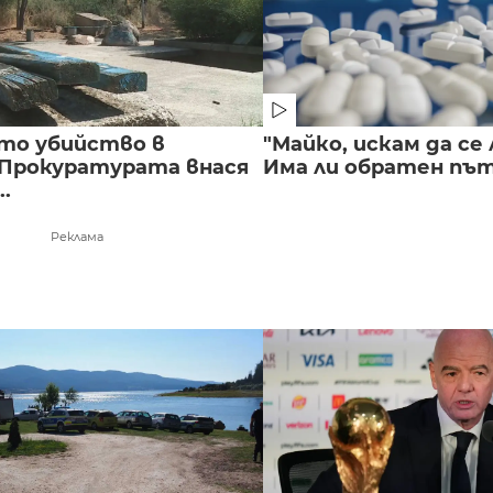
то убийство в
"Майко, искам да се 
 Прокуратурата внася
Има ли обратен път 
..
Реклама