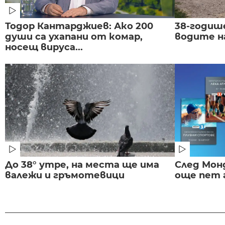
Тодор Кантарджиев: Ако 200
38-годиш
души са ухапани от комар,
водите н
носещ вируса...
До 38° утре, на места ще има
След Монд
валежи и гръмотевици
още пет 