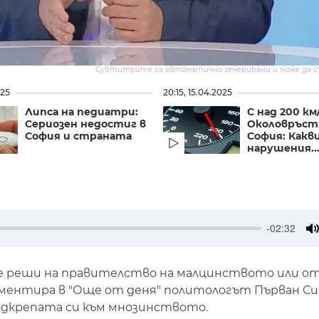
Субтитрите са автоматично генерирани и може да 
025
20:15, 15.04.2025
Липса на педиатри:
С над 200 км
Сериозен недостиг в
Околовръст
София и страната
София: Какв
нарушения..
-02:32
M
 се реши на правителство на малцинството или 
коментира в "Още от деня" политологът Първан С
одкрепата си към мнозинството.