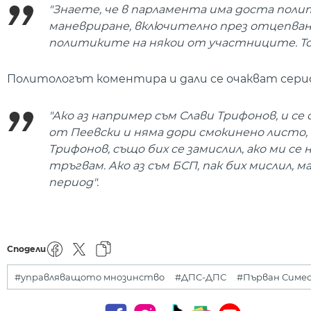
"Знаете, че в парламента има доста пол
маневриране, включително през отцепвания
политиките на някои от участниците. То
Политологът коментира и дали се очакват сери
"Ако аз например съм Слави Трифонов, и се
от Пеевски и няма дори смокинено листо, 
Трифонов, също бих се замислил, ако ми се 
тръгвам. Ако аз съм БСП, пак бих мислил, м
период".
Сподели
#управляващото мнозинство
#ДПС-ДПС
#Първан Симе