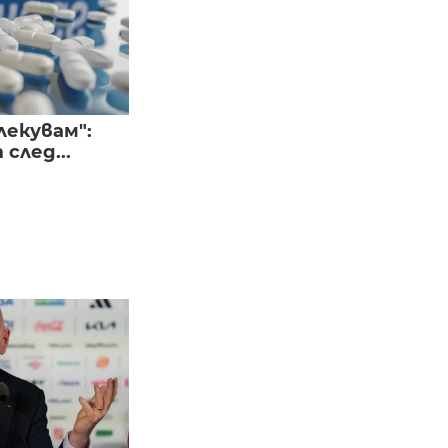
лекувам":
след...