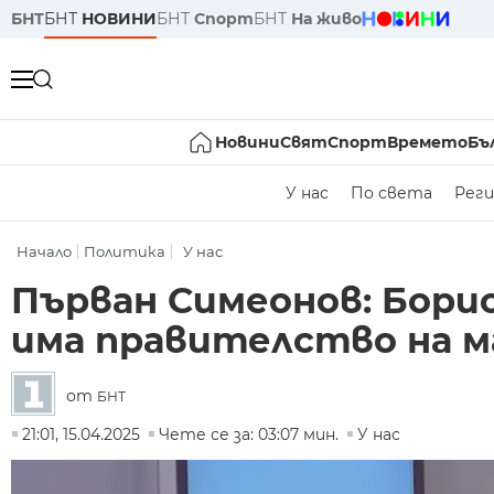
БНТ
БНТ
НОВИНИ
БНТ
Спорт
БНТ
На живо
Новини
Свят
Спорт
Времето
Бъ
У нас
По света
Реги
Начало
Политика
У нас
Първан Симеонов: Бори
има правителство на 
от
БНТ
21:01, 15.04.2025
Чете се за: 03:07 мин.
У нас