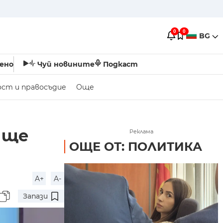
0
0
BG
ено
Чуй новините
Подкаст
ост и правосъдие
Още
 ще
Реклама
ОЩЕ ОТ: ПОЛИТИКА
A+
A-
Запази