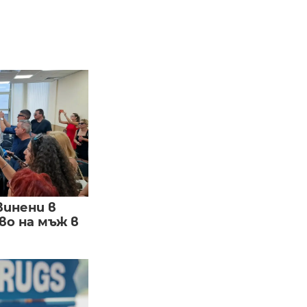
винени в
о на мъж в