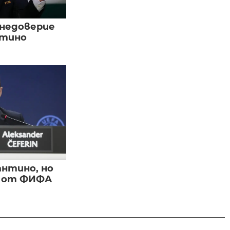
 недоверие
нтино
нтино, но
и от ФИФА