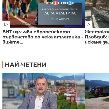
БНТ излъчва европейското
Жестоко
първенство по лека атлетика -
Пловдив:
вижте...
искане за.
НАЙ-ЧЕТЕНИ