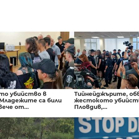
то убийство в
Тийнейджърите, об
 Младежите са били
жестокото убийств
вече от...
Пловдив,...