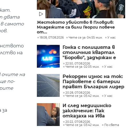
кат.
т двата
Жестокото убийство в Пловдив:
е в самото
Младежите са били Георги повече
ов.
от...
18:08, 07.08.2026
Чете се за: 04:55 мин.
У нас
цинството
Гонка с полицията в
столичния квартал
елство на
"Борово", задържан е
мъж, у когото са
22:50, 07.08.2026
Чете се за: 02:05 мин.
У нас
намерени 460 000 евро
в очите на
Рекорден износ на ток:
ще по-
Парковете с батерии
правят България лидер
арите
на пазара
20:28, 07.08.2026
Чете се за: 05:42 мин.
У нас
И след медицинско
 за
заключение: Пак
отказаха на Ива
Михайлова да се лекува
20:22, 07.08.2026
Чете се за: 03:42 мин.
По света
в България