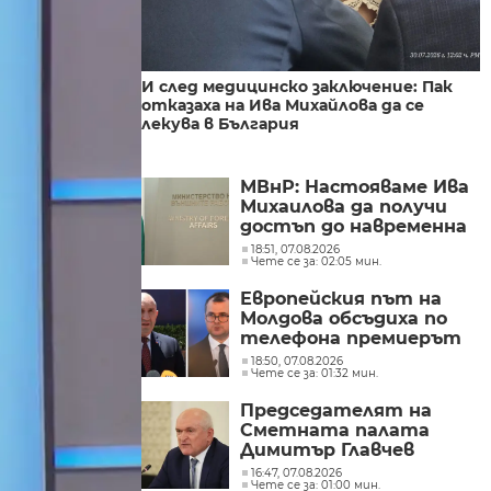
И след медицинско заключение: Пак
отказаха на Ива Михайлова да се
лекува в България
МВнР: Настояваме Ива
Михаилова да получи
достъп до навременна
и адекватна
18:51, 07.08.2026
Чете се за: 02:05 мин.
медицинска грижа
Европейския път на
Молдова обсъдиха по
телефона премиерът
Радев и молдовският
18:50, 07.08.2026
Чете се за: 01:32 мин.
му колега Тофан
Председателят на
Сметната палата
Димитър Главчев
проверява служебния
16:47, 07.08.2026
Чете се за: 01:00 мин.
премиер Димитър