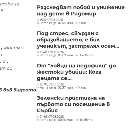
ство за
Разследват побой и унижение
 в
над дете в Радомир
18:15, 07.08.2026
Чете се за: 02:55 мин.
У нас
Под стрес, свързан с
образованието, е бил
ученикът, застрелял осем...
 зависимо
19:48, 07.08.2026
и
Чете се за: 03:07 мин.
По света
и си
От "ловци на педофили" до
ия си
жестоки убийци: Кога
децата се...
20:10, 07.08.2026
Чете се за: 02:37 мин.
У нас
 във видеото.
Зеленски пристигна на
първото си посещение в
Сърбия
21:46, 07.08.2026
Чете се за: 00:25 мин.
По света