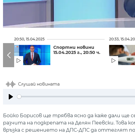
20:50, 15.04.2025
20:33, 15.04.2
Спортни новини
15.04.2025 г., 20:50 ч.
Слушай новината
Play
Бойко Борисов ще трябва ясно да каже дали ще
разчита на подкрепата на Делян Пеевски. Това 
връзка с решението на ДПС-ДПС да оттеглят п