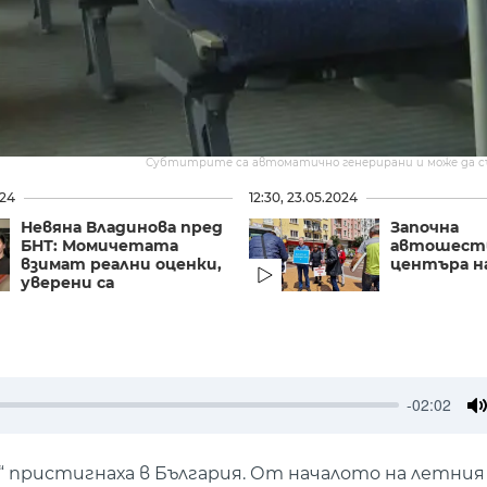
Субтитрите са автоматично генерирани и може да 
024
12:30, 23.05.2024
Невяна Владинова пред
Започна
БНТ: Момичетата
автошест
взимат реални оценки,
центъра н
уверени са
-02:02
M
“ пристигнаха в България. От началото на летния