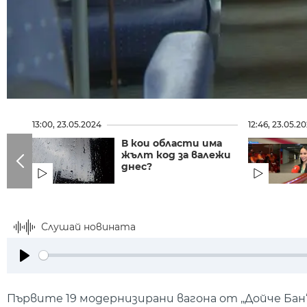
13:00, 23.05.2024
12:46, 23.05.2
В кои области има
жълт код за валежи
днес?
Слушай новината
Play
Първите 19 модернизирани вагона от „Дойче Бан