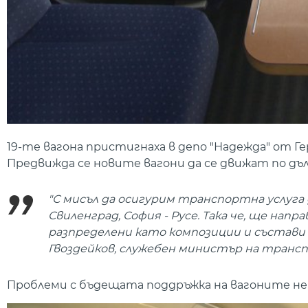
19-те вагона пристигнаха в депо "Надежда" от Г
Предвижда се новите вагони да се движат по дъ
"С мисъл да осигурим транспортна услуга д
Свиленград, София - Русе. Така че, ще нап
разпределени като композиции и състави 
Гвоздейков, служебен министър на транс
Проблеми с бъдещата поддръжка на вагоните не с