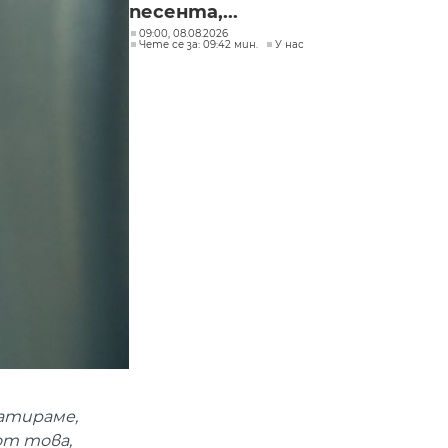
песента,...
09:00, 08.08.2026
Чете се за: 09:42 мин.
У нас
оатираме,
от това,