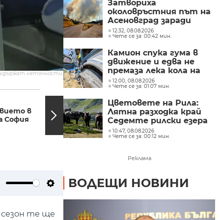
Затвориха
околовръстния път на
Асеновград заради
пожар (СНИМКИ)
12:32, 08.08.2026
Чете се за: 00:42 мин.
Камион спука гума в
движение и едва не
премаза лека кола на
съдържат неточности.
Подбалканския път
12:00, 08.08.2026
Чете се за: 01:07 мин.
(СНИМКИ)
12:29, 23.05.2024
12:20,
Без опасност за
Цветовете на Рила:
вието в
живота са
Лятна разходка край
а София
четиримата души,
Седемте рилски езера
пометени на спирка
(СНИМКИ)
10:47, 08.08.2026
във...
Чете се за: 00:12 мин.
Реклама
ВОДЕЩИ НОВИНИ
ute
Settings
 сезон те ще