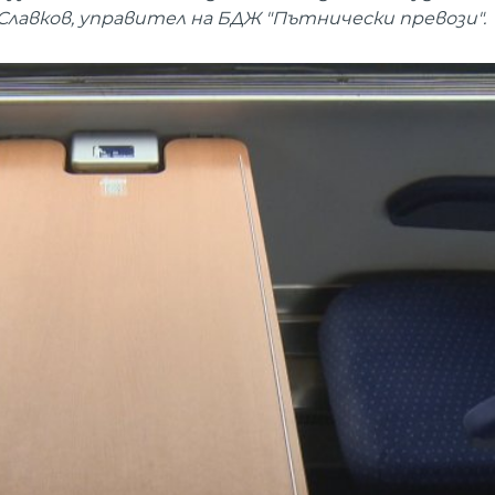
Славков, управител на БДЖ "Пътнически превози".