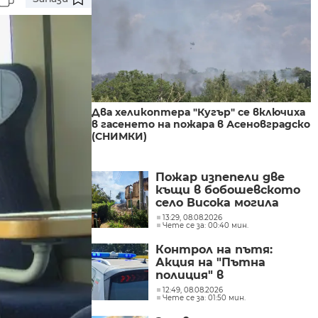
Два хеликоптера "Кугър" се включиха
в гасенето на пожара в Асеновградско
(СНИМКИ)
Пожар изпепели две
къщи в бобошевското
село Висока могила
(СНИМКИ)
13:29, 08.08.2026
Чете се за: 00:40 мин.
Контрол на пътя:
Акция на "Пътна
полиция" в
Кюстендилско
12:49, 08.08.2026
Чете се за: 01:50 мин.
(СНИМКИ)