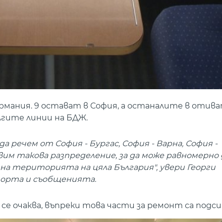
ермания. 9 остават в София, а останалите в отива
лгите линии на БДЖ.
а речем от София - Бургас, София - Варна, София -
равим такова разпределение, за да може равномерно
на територията на цяла България", увери Георги
порта и съобщенията.
е очаква, въпреки това части за ремонт са подси