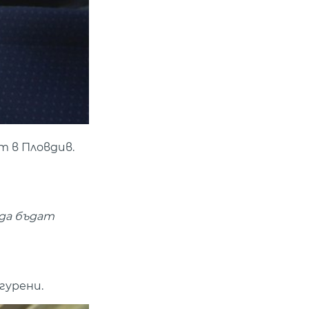
т в Пловдив.
 да бъдат
гурени.