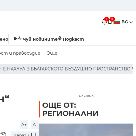
2
0
BG
ено
Чуй новините
Подкаст
ост и правосъдие
Още
УШНО ПРОСТРАНСТВО * * * НЯМА ПОРАЖЕНИЯ ПО ХОРА И 
н“
Реклама
ОЩЕ ОТ:
РЕГИОНАЛНИ
A+
A-
Запази