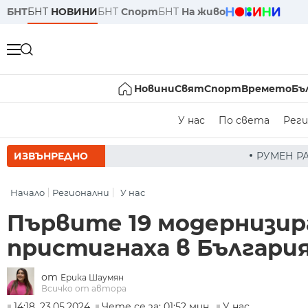
БНТ
БНТ
НОВИНИ
БНТ
Спорт
БНТ
На живо
Новини
Свят
Спорт
Времето
Бъ
У нас
По света
Реги
ИЗВЪНРЕДНО
РУМЕН РАДЕВ СЛЕД ЗАСЕДАНИЕ НА СЪВЕТА
Начало
Регионални
У нас
Първите 19 модернизир
пристигнаха в Българи
от
Ерика Шаумян
Всичко от автора
14:18, 23.05.2024
Чете се за: 01:52 мин.
У нас