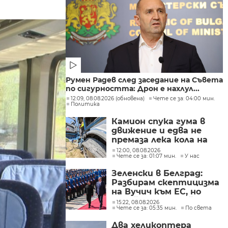
Румен Радев след заседание на Съвета
по сигурността: Дрон е нахлул...
12:09, 08.08.2026 (обновена)
Чете се за: 04:00 мин.
Политика
Камион спука гума в
движение и едва не
премаза лека кола на
Подбалканския път
12:00, 08.08.2026
Чете се за: 01:07 мин.
У нас
(СНИМКИ)
Зеленски в Белград:
Разбирам скептицизма
на Вучич към ЕС, но
Украйна е във война и
15:22, 08.08.2026
Чете се за: 05:35 мин.
По света
няма време за
скептицизъм
Два хеликоптера