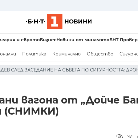
лгария и еврото
Бизнес
Новини от миналото
БНТ Провер
онални
Политика
Криминално
Общество
Сигурн
 ПО СИГУРНОСТТА: ДРОН Е НАХЛУЛ В БЪЛГАРСКОТО ВЪЗД
ани вагона от „Дойче Ба
я (СНИМКИ)