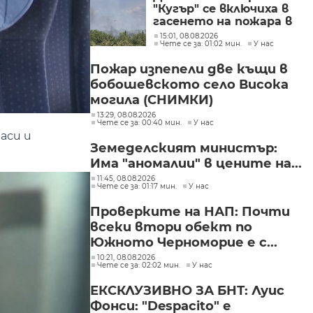
"Кугър" се включиха в
гасенето на пожара в
Асеновградско
15:01, 08.08.2026
Чете се за: 01:02 мин.
У нас
(СНИМКИ)
Пожар изпепели две къщи в
бобошевското село Висока
могила (СНИМКИ)
13:29, 08.08.2026
Чете се за: 00:40 мин.
У нас
аси и
Земеделският министър:
Има "аномалии" в цените на...
11:45, 08.08.2026
Чете се за: 01:17 мин.
У нас
Проверките на НАП: Почти
всеки втори обект по
Южното Черноморие е с...
10:21, 08.08.2026
Чете се за: 02:02 мин.
У нас
ЕКСКЛУЗИВНО ЗА БНТ: Луис
Фонси: "Despacito" е