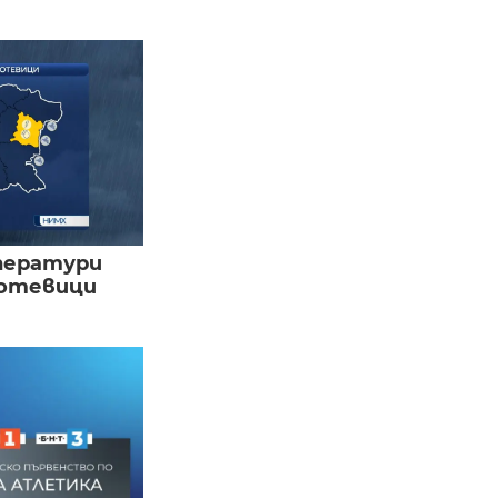
ператури
мотевици