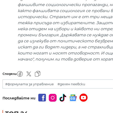
фалшивите социологически пропаганди, не
както фалшивата социология се провали в
исторически. Страхът им е от три неща - 
тежка присъда от избирателите. Защото 
нека отидем на избори и каквото ни отре
промени България. Държавата се нуждае 
да се излекува от политическото безвре
искат да ги водят лидери, а не страхливци
които могат и носят отговорност. И още о
начало", получим ли това доверие от хора
Сподели
#формулата за управление
#делян пеевски
Последвайте ни