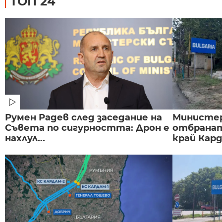
ТОП 24
Румен Радев след заседание на
Министе
Съвета по сигурността: Дрон е
отбранат
нахлул...
край Карда