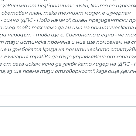
зависимо от безбройните лъжи, които се изрекох
 световен план, така техният модел е изчерпан
силно "ДПС - Ново начало", силен президентски п
след това тях няма да ги има на политическата с
ди народът - това ще е. Сигурното е едно - че то
от тази истинска промяна и ние ще помогнем на 
мие и дълбоката криза на политическото статукв
. България трябва да бъде управлявана от хора със
т сега искам ясно да заявя като лидер на "ДПС - 
та, аз ще поема тази отговорност", каза още Делян