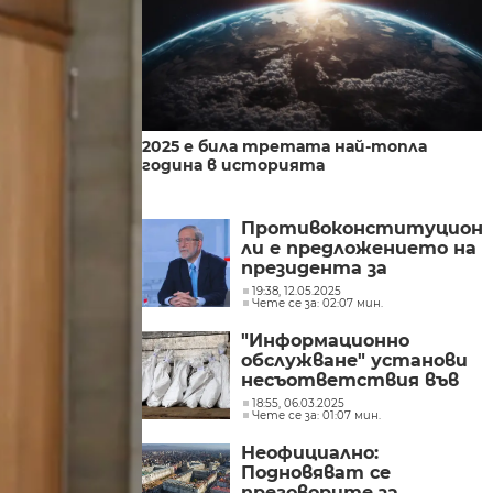
2025 е била третата най-топла
година в историята
Противоконституцион
ли е предложението на
президента за
референдум за еврото?
19:38, 12.05.2025
Чете се за: 02:07 мин.
"Информационно
обслужване" установи
несъответствия във
върнатите протоколи
18:55, 06.03.2025
Чете се за: 01:07 мин.
от изборите
Неофициално:
Подновяват се
преговорите за