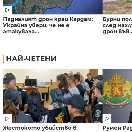
Падналият дрон край Кардам:
Бурни по
Украйна увери, че не е
след нах
атакувала...
дрон във..
НАЙ-ЧЕТЕНИ
Жестокото убийство в
Румен Рад