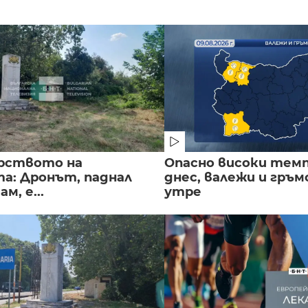
рството на
Опасно високи тем
а: Дронът, паднал
днес, валежи и гръ
м, е...
утре