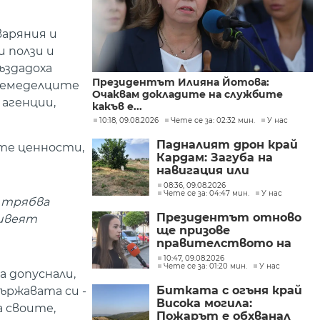
варяния и
и ползи и
ъздадоха
Президентът Илияна Йотова:
 Земеделците
Очаквам докладите на службите
 агенции,
какъв е...
10:18, 09.08.2026
Чете се за: 02:32 мин.
У нас
Падналият дрон край
те ценности,
Кардам: Загуба на
навигация или
техническа
08:36, 09.08.2026
Чете се за: 04:47 мин.
У нас
неизправност са сред
а трябва
възможните причини
Президентът отново
живеят
ще призове
правителството на
Северна Македония да
10:47, 09.08.2026
Чете се за: 01:20 мин.
У нас
съдейства за
а допуснали,
лечението на Ива
Битката с огъня край
ържавата си -
Михайлова
Висока могила:
а своите,
Пожарът е обхванал