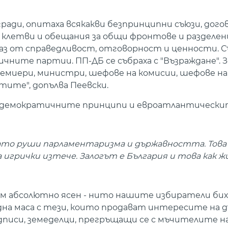
ради, опитаха всякакви безпринципни съюзи, дого
, клетви и обещания за общи фронтове и разделен
аз от справедливост, отговорност и ценности. С
чните партии. ПП-ДБ се събраха с "Възраждане".
премиери, министри, шефове на комисии, шефове на
тите", допълва Пеевски.
ямо демократичните принципи и евроатлантически
 като руши парламентаризма и държавността. Тов
а игрички изтече. Залогът е България и това как 
 съм абсолютно ясен - нито нашите избиратели бих
дна маса с тези, които продават интересите на д
дписи, земеделци, прегръщащи се с мъчителите н