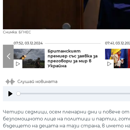
Снимка: БГНЕС
07:52, 03.12.2024
07:41, 03.12.2
Британският
премиер със заявка за
преговори за мир в
Украйна
Слушай новината
Play
Четири седмици, осем пленарни дни и повече от 
безпомощното лице на политици и партии, гото
бъдещето на децата на тази страна, в името на 