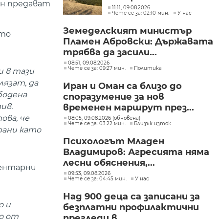
ен предават
около 1200 декара сухи
11:11, 09.08.2026
Чете се за: 02:10 мин.
У нас
треви, храсти и дъбова
гора
Земеделският министър
ито
Пламен Абровски: Държавата
трябва да засили...
08:51, 09.08.2026
Чете се за: 09:27 мин.
Политика
и в тази
лязат, да
Иран и Оман са близо до
бодена
споразумение за нов
ив.
временен маршрут през...
ова, че
08:05, 09.08.2026 (обновена)
Чете се за: 03:22 мин.
Близък изток
рани като
Психологът Младен
Владимиров: Агресията няма
лесни обяснения,...
ментарни
09:53, 09.08.2026
Чете се за: 04:45 мин.
У нас
Над 900 деца са записани за
о и
безплатни профилактични
о от
прегледи в...