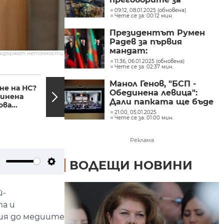
правителство
09:12, 08.01.2025 (обновена)
Чете се за: 00:12 мин.
Президентът Румен
Радев за първия
мандат:
съдържат неточности.
Политическите
11:36, 06.01.2025 (обновена)
Чете се за: 02:37 мин.
партии да спрат да си
07:18, 03.12.2024
07:05,
играят със съдбата на
Манол Генов, "БСП -
хората
не на НС?
Ще останат ли в
Обединена левица":
динена
ареста задържаните
Дали папката ще бъде
ва...
младежи за
върната веднага е
нападението в...
21:00, 05.01.2025
Чете се за: 01:00 мин.
решение на ГЕРБ
Реклама
ВОДЕЩИ НОВИНИ
ute
Settings
й-
та и
ция до медиите