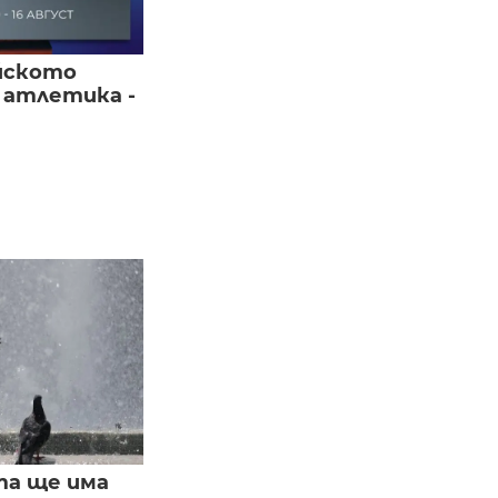
йското
 атлетика -
та ще има