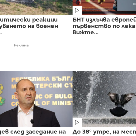
литически реакции
БНТ излъчва европе
луването на военен
първенство по лека
.
вижте...
Реклама
ев след заседание на
До 38° утре, на мес