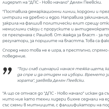
лидерът на "ДПС - Ново начало" Делян Пеевски.
"Поставиха демаркационни линии, кордони и прег
интриги на дребно и едро. Направиха заклинания
закрила на фалшив политически елит срещу отк
немислими съюзи с проруските и антидемократи
се прегърнаха с Рашков. От жажда за власт - за 
регулатори, за порциите на властта. Това са фак
Според него това не е игра, а престъпно, спр
поведение.
"Този слаб сценарий нанася тежка щета,
да спре и да отидем на избори. Времето з
хората", заявява Делян Пеевски.
"А що се отнася до "ДПС - Ново начало" искам да
нито ние като техни лидери бихме седнали на е
със схеми в митниците, с фалшификатори на по