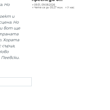
а. Но
09:31, 09.08.2026
Чете се за: 05:27 мин.
У нас
роект и
цена. Но
зи вот ще
страната
о. Хората
 сърца,
Ново
 Пеевски.