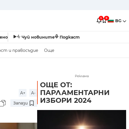
1
0
BG
ено
Чуй новините
Подкаст
ост и правосъдие
Още
Реклама
ОЩЕ ОТ:
ПАРЛАМЕНТАРНИ
A+
A-
ИЗБОРИ 2024
Запази