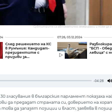
Субтитрите са автоматично генерирани и може да 
024
07:26, 03.12.2024
След решението на КС
Разблокира
в Румъния: Кандидат-
"БСП - Обе
президентите с
левица" с но
призиви за...
-04:28
M
30 гласувания в българския парламент показаха на
ви да предадат страната си, доверието на хора
това да запазят позиции и власт, заявява в пози