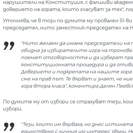
нарушители на Конституция, с фалшиви академи
доверието на хората, които гласуват за тях", п
Уточнява, че в този по думите му провален 51-ви
председател, нито заместник-председател на 
"Нито желаем да имаме председатели на п
обидна за избирателите игра на тронове.
поемат отговорността и да изберат пред
конституционната процедура и да отиваме
Доверието и подкрепата на нашите хора е 
сме на прав път. Те вярват и знаят, че н
хора втора класа", коментира Делян Пеевск
По думите му от избори се страхуват тези, кои
избори.
"Тези, които им вярваха, но днес истина
единствено с личния им интерес звъни. 