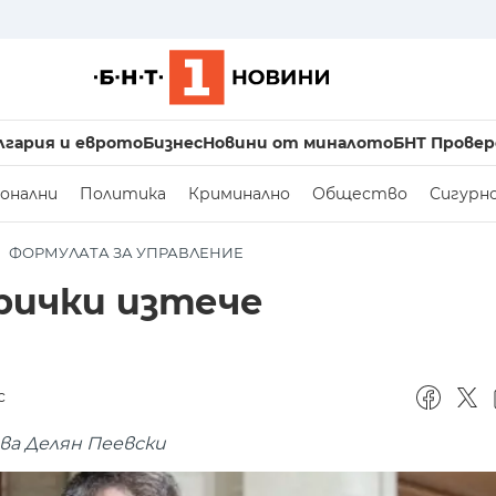
лгария и еврото
Бизнес
Новини от миналото
БНТ Провер
онални
Политика
Криминално
Общество
Сигурн
ФОРМУЛАТА ЗА УПРАВЛЕНИЕ
рички изтече
с
ява Делян Пеевски