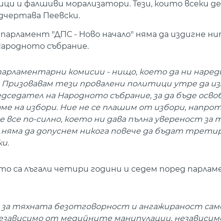
ци и фалшиви морализатори. Тези, които всеки д
одчертава Пеевски.
 парламент "ДПС - Ново начало" няма да издигне н
Народното събрание.
арламентарни комисии - нищо, което да ни наред
 Призовавам тези провалени политици утре да из
седател на Народното събрание, за да бъде осво
 на избори. Ние не се плашим от избори, напрот
все по-силно, което ни дава пълна увереност за т
ие няма да допуснем никога повече да бъдат трети
и.
то са лъгали четири години и седем поред парла
та за тяхната безотговорност и ангажираност сам
Независимо от медийните манипулации, независим