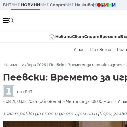
БНТ
БНТ
НОВИНИ
БНТ
Спорт
БНТ
На живо
Новини
Свят
Спорт
Времето
Бъ
У нас
По света
Реги
Начало
Избори 2026
Пеевски: Времето за игрички изтече
Пеевски: Времето за иг
от
БНТ
08:21, 03.12.2024 (обновена)
Чете се за: 05:00 мин.
У на
Това трябва да спре и да отидем на избори, заяв