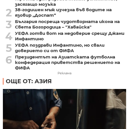
засягащо мозъка
2
38-годишен мъж изчезна във водите на
язовир „Доспат“
3
България посреща чудотворната икона на
Света Богородица – "Хавайска"
4
УЕФА готви вот на недоверие срещу Джани
Инфантино
5
УЕФА поздрави Инфантино, но свали
доверието си от ФИФА
6
Президентът на Азиатската футболна
конфедерация приветства решението на
ФИФА
Реклама
ОЩЕ ОТ: АЗИЯ