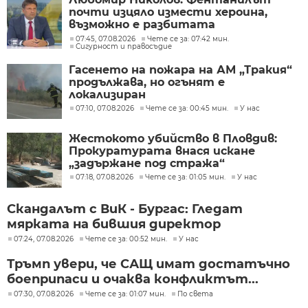
почти изцяло измести хероина,
възможно е разбитата
лаборатория да е единствената у
07:45, 07.08.2026
Чете се за: 07:42 мин.
Сигурност и правосъдие
нас
Гасенето на пожара на АМ „Тракия“
продължава, но огънят е
локализиран
07:10, 07.08.2026
Чете се за: 00:45 мин.
У нас
Жестокото убийство в Пловдив:
Прокуратурата внася искане
„задържане под стража“
07:18, 07.08.2026
Чете се за: 01:05 мин.
У нас
Скандалът с ВиК - Бургас: Гледат
мярката на бившия директор
07:24, 07.08.2026
Чете се за: 00:52 мин.
У нас
Тръмп увери, че САЩ имат достатъчно
боеприпаси и очаква конфликтът...
07:30, 07.08.2026
Чете се за: 01:07 мин.
По света