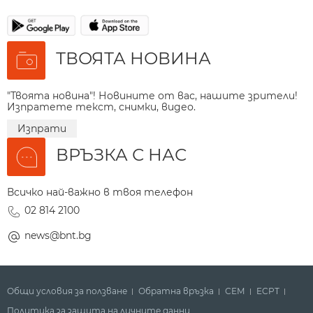
ТВОЯТА НОВИНА
"Твоята новина"! Новините от вас, нашите зрители!
Изпратете текст, снимки, видео.
Изпрати
ВРЪЗКА С НАС
Всичко най-важно в твоя телефон
02 814 2100
news@bnt.bg
Общи условия за ползване
Обратна връзка
СЕМ
ECPT
Политика за защита на личните данни