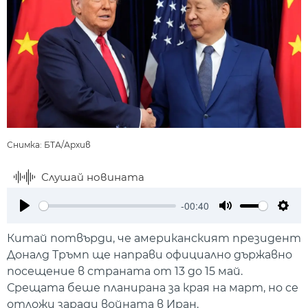
Снимка: БТА/Архив
Слушай новината
-00:40
Play
Mute
Setti
Китай потвърди, че американският президент
Доналд Тръмп ще направи официално държавно
посещение в страната от 13 до 15 май.
Срещата беше планирана за края на март, но се
отложи заради войната в Иран.