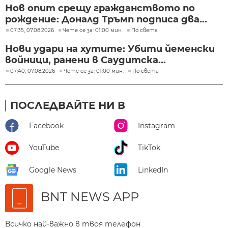
Нов опит срещу гражданството по
рождение: Доналд Тръмп подписа два...
07:35, 07.08.2026
Чете се за: 01:00 мин.
По света
Нови удари на хутите: Убити йеменски
войници, ранени в Саудитска...
07:40, 07.08.2026
Чете се за: 01:00 мин.
По света
ПОСЛЕДВАЙТЕ НИ В
Facebook
Instagram
YouTube
TikTok
Google News
LinkedIn
BNT NEWS APP
Всичко най-важно в твоя телефон