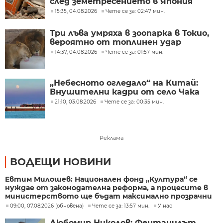
след земетресението в Япония
15:35, 04.08.2026
Чете се за: 02:47 мин.
Три лъва умряха в зоопарка в Токио,
вероятно от топлинен удар
14:37, 04.08.2026
Чете се за: 01:57 мин.
„Небесното огледало“ на Китай:
Внушителни кадри от село Чака
21:10, 03.08.2026
Чете се за: 00:35 мин.
Реклама
ВОДЕЩИ НОВИНИ
Евтим Милошев: Национален фонд „Култура“ се
нуждае от законодателна реформа, а процесите в
министерството ще бъдат максимално прозрачни
09:00, 07.08.2026 (обновена)
Чете се за: 13:57 мин.
У нас
Любомир Николов: Фентанилът