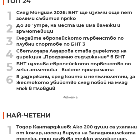
ТОП 24
1
След Мондиал 2026: БНТ ще излъчи още пет
големи събития пряко
2
До 38° утре, на места ще има валежи и
гръмотевици
3
Гледайте европейското първенство по
плувни спортове по БНТ 3
4
Светлозара Лазарова става директор на
дирекция „Програмно съдържание“ в БНТ
5
БНТ излъчва европейското първенство по
лека атлетика - вижте програмата
6
8 задържани, сред които и непълнолетни, за
жестокото убийство след побой на млад
мъж в Пловдив
Реклама
НАЙ-ЧЕТЕНИ
1
Тодор Кантарджиев: Ако 200 души са ухапани
от комар, носещ вируса на Западнонилската
треска, един развива тежко усложнение,