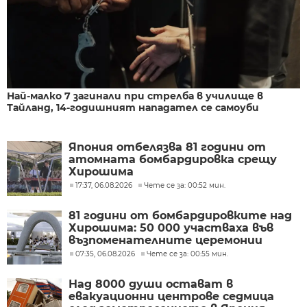
Най-малко 7 загинали при стрелба в училище в
Тайланд, 14-годишният нападател се самоуби
Япония отбелязва 81 години от
атомната бомбардировка срещу
Хирошима
17:37, 06.08.2026
Чете се за: 00:52 мин.
81 години от бомбардировките над
Хирошима: 50 000 участваха във
възпоменателните церемонии
07:35, 06.08.2026
Чете се за: 00:55 мин.
Над 8000 души остават в
евакуационни центрове седмица