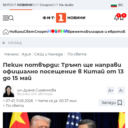
БНТ
БНТ
НОВИНИ
БНТ
Спорт
БНТ
На живо
BG
2
0
Новини
Свят
Спорт
Времето
България и еврото
Би
НАЗАД
Начало
Азия
САЩ и Канада
По света
Пекин потвърди: Тръмп ще направи
официално посещение в Китай от 13
до 15 май
Диана Симеонова
A+
A-
от
Всичко от автора
07:47, 11.05.2026
Чете се за: 00:37 мин.
Запази
По света