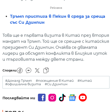
Реклама
Тръмп пристига в Пекин в сряда за среща
със Си Дзинпин
Това ще е първата визита в Китай през втория
мандат на Тръмп. Той ще се срещне с китайския
президент Си Дзинпин. Очаква се двамата
лидери да обсъдят конфликта в Близкия изток
и търговията между двете страни.
Сподели
#Доналд Тръмп
#посещение в Китай
#Китай
#официална визита
#Си Дзинпин
Последвайте ни