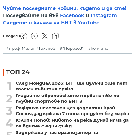
Чуйте последните новини, където и да сте!
Последвайте ни във
Facebook
и
Instagram
Следете и канала на БНТ в YouTube
Сподели
#проф. Милан Миланов
#"Пирогов"
#кончина
ТОП 24
1
След Мондиал 2026: БНТ ще излъчи още пет
големи събития пряко
2
Гледайте европейското първенство по
плувни спортове по БНТ 3
3
Разкриха нелегален цех за зехтин край
София, задържаха 7 тона продукт без марка
4
Юлиян Попов: Нивото на река Дунав няма да
се вдигне с един дъжд
Задържаха у нас организатор на