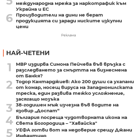
5
международна мрежа за наркотрафик към
Украйна и ЕС
6
Производители на дини не берат
продукцията си заради ниските изкупни
цени
Реклама
НАЙ-ЧЕТЕНИ
1
МВР издирва Симона Пейчева във връзка с
разследването за смъртта на бизнесмена
от Банкя?
2
Тодор Кантарджиев: Ако 200 души са ухапани
от комар, носещ вируса на Западнонилската
треска, един развива тежко усложнение,
засягащо мозъка
3
38-годишен мъж изчезна във водите на
язовир „Доспат“
4
България посреща чудотворната икона на
Света Богородица – "Хавайска"
5
УЕФА готви вот на недоверие срещу Джани
Инфантино