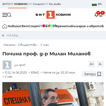
БНТ
БНТ
НОВИНИ
БНТ
Спорт
БНТ
На живо
BG
0
0
Новини
Свят
Спорт
Времето
България и еврото
Би
НАЗАД
Начало
Общество
У нас
Почина проф. д-р Милан Миланов
A+
A-
БНТ
от
11:22, 14.06.2023
10943
Чете се за: 02:20 мин.
Запази
У нас