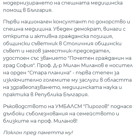
модернизирането на спешната медицинска
помощ в България.
Първи национален консултант по донорство и
спешна медицина. Убеден демократ, винаги с
открита и активна гражданска позиция,
общински съветник в Столичния общински
съвет и негов заместник-председател,
удостоен със званието "Почетен гражданин на
град София". Проф. Д-р Милан Миланов е носител
на орден "Стара планина" - първа степен за
изключително големите му заслуги в областта
на здравеопазването, медицинската наука и
практика в Република България.
Ръководството на УМБАЛСМ "Пирогов" поднася
дълбоки съболезнования на семейството и
близките на проф. Миланов!
Поклон пред паметта му!