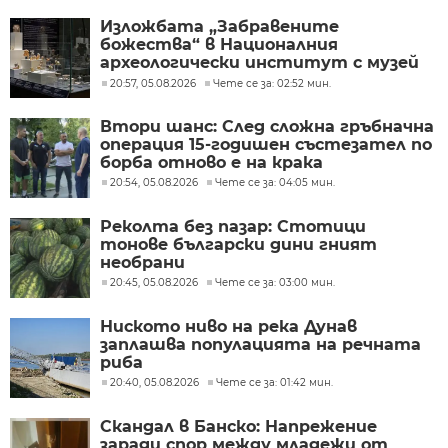
Изложбата „Забравените
божества“ в Националния
археологически институт с музей
при БАН
20:57, 05.08.2026
Чете се за: 02:52 мин.
Втори шанс: След сложна гръбначна
операция 15-годишен състезател по
борба отново е на крака
20:54, 05.08.2026
Чете се за: 04:05 мин.
Реколта без пазар: Стотици
тонове български дини гният
необрани
20:45, 05.08.2026
Чете се за: 03:00 мин.
Ниското ниво на река Дунав
заплашва популацията на речната
риба
20:40, 05.08.2026
Чете се за: 01:42 мин.
Скандал в Банско: Напрежение
заради спор между младежи от