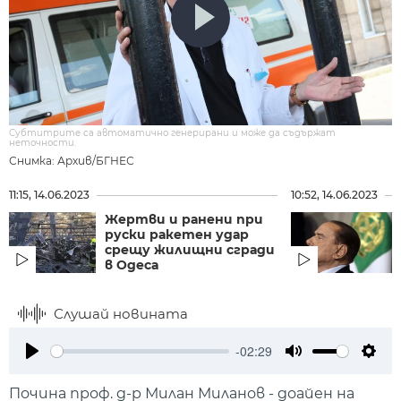
Субтитрите са автоматично генерирани и може да съдържат
неточности.
Снимка: Архив/БГНЕС
11:15, 14.06.2023
10:52, 14.06.2023
Жертви и ранени при
руски ракетен удар
срещу жилищни сгради
в Одеса
Слушай новината
-02:29
Play
Mute
Setti
Почина проф. д-р Милан Миланов - доайен на