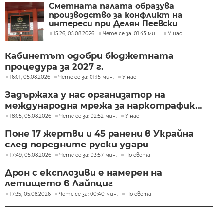
Сметната палата образува
производство за конфликт на
интереси при Делян Пеевски
15:26, 05.08.2026
Чете се за: 01:45 мин.
У нас
Кабинетът одобри бюджетната
процедура за 2027 г.
16:01, 05.08.2026
Чете се за: 01:15 мин.
У нас
Задържаха у нас организатор на
международна мрежа за наркотрафик...
18:05, 05.08.2026
Чете се за: 02:52 мин.
У нас
Поне 17 жертви и 45 ранени в Украйна
след поредните руски удари
17:49, 05.08.2026
Чете се за: 03:57 мин.
По света
Дрон с експлозиви е намерен на
летището в Лайпциг
17:35, 05.08.2026
Чете се за: 00:40 мин.
По света