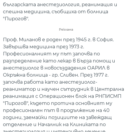
българската анестезиология, реанимация и
спешна медицина, съобщиха от болница
"Пирогов".
Реклама
Проф. Миланов е роден през 1945 г. в София.
Завършва медицина през 1973 г.
Професионалният му път започва по
разпределение като лекар в Бърза помощ и
анестезиолог в новосъздадения ОАРИЛ в
Окръжна болница - гр. Сливен. През 1977 г.
започва работа като анестезиолог-
реаниматор и научен сътрудник в Централна
реанимация с Операционен блок на РНПИСМП
"Пирогов", където протича основният му
професионален път в продължение на 40
години, заемайки позициите на завеждащ
отделение и Началник на Клиниката по
анестезиология и интензивно лечение.