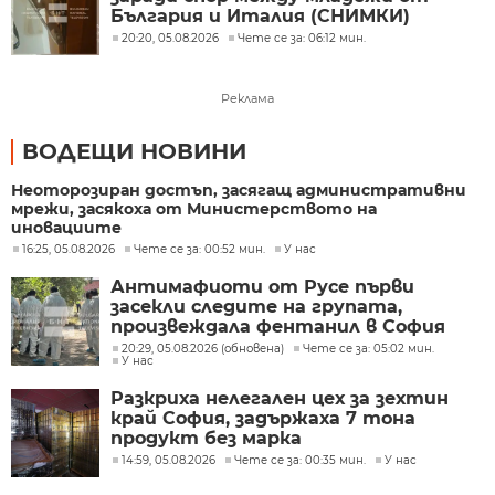
България и Италия (СНИМКИ)
20:20, 05.08.2026
Чете се за: 06:12 мин.
Реклама
ВОДЕЩИ НОВИНИ
Неоторозиран достъп, засягащ административни
мрежи, засякоха от Министерството на
иновациите
16:25, 05.08.2026
Чете се за: 00:52 мин.
У нас
Антимафиоти от Русе първи
засекли следите на групата,
произвеждала фентанил в София
20:29, 05.08.2026 (обновена)
Чете се за: 05:02 мин.
У нас
Разкриха нелегален цех за зехтин
край София, задържаха 7 тона
продукт без марка
14:59, 05.08.2026
Чете се за: 00:35 мин.
У нас