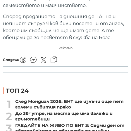
семейството и майчинството.
Според преданието на днешния ден Анна и
нейният съпруг Яков били посетени от ангел,
който им съобщил, че ще имат дете. А те
обещали да го посветят в служба на Бога.
Реклама
Сподели
ТОП 24
1
След Мондиал 2026: БНТ ще излъчи още пет
големи събития пряко
2
До 38° утре, на места ще има валежи и
гръмотевици
3
ГЛЕДАЙТЕ НА ЖИВО ПО БНТ 3: Седми ден от
европейското първенство по плувни