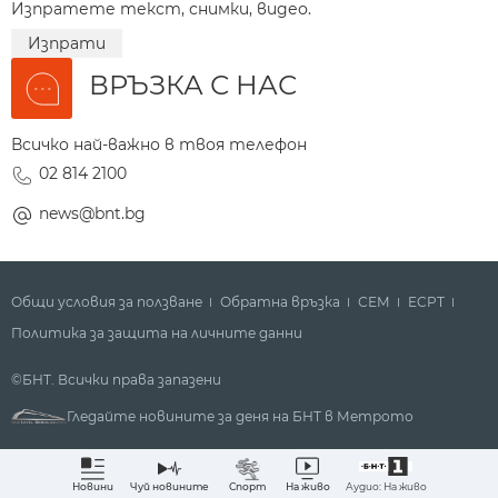
Изпратете текст, снимки, видео.
Изпрати
ВРЪЗКА С НАС
Всичко най-важно в твоя телефон
02 814 2100
news@bnt.bg
Общи условия за ползване
Обратна връзка
СЕМ
ECPT
Политика за защита на личните данни
©БНТ. Всички права запазени
Гледайте новините за деня на БНТ в Метрото
Аудио: На живо
Новини
Чуй новините
Спорт
На живо