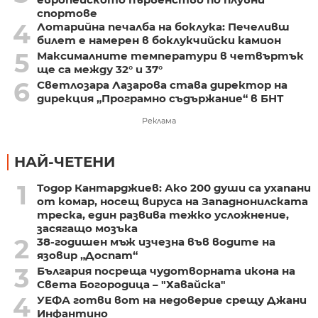
спортове
4
Лотарийна печалба на боклука: Печеливш
билет е намерен в боклукчийски камион
5
Максималните температури в четвъртък
ще са между 32° и 37°
6
Светлозара Лазарова става директор на
дирекция „Програмно съдържание“ в БНТ
Реклама
НАЙ-ЧЕТЕНИ
1
Тодор Кантарджиев: Ако 200 души са ухапани
от комар, носещ вируса на Западнонилската
треска, един развива тежко усложнение,
засягащо мозъка
2
38-годишен мъж изчезна във водите на
язовир „Доспат“
3
България посреща чудотворната икона на
Света Богородица – "Хавайска"
4
УЕФА готви вот на недоверие срещу Джани
Инфантино