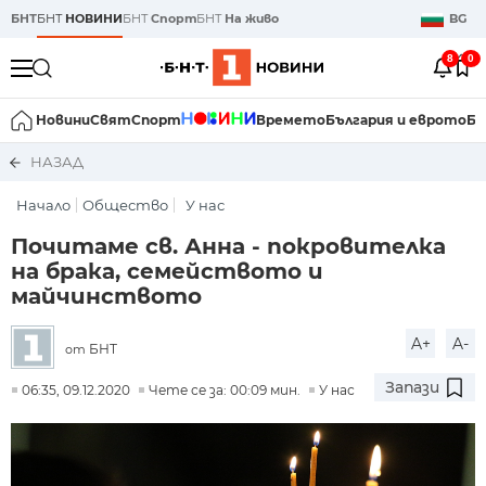
БНТ
БНТ
НОВИНИ
БНТ
Спорт
БНТ
На живо
BG
8
0
Новини
Свят
Спорт
Времето
България и еврото
Би
НАЗАД
Начало
Общество
У нас
Почитаме св. Анна - покровителка
на брака, семейството и
майчинството
A+
A-
БНТ
от
Запази
06:35, 09.12.2020
Чете се за: 00:09 мин.
У нас