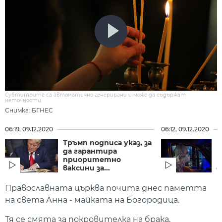
Субтитрите са автоматично генерирани и може да съдържат
неточности.
Снимка: БГНЕС
06:19, 09.12.2020
06:12, 09.12.2020
Тръмп подписа указ, за
Б
да гарантира
к
приоритетно
н
ваксини за...
д
Православната църква почита днес паметта
на света Анна - майката на Богородица.
Тя се смята за покровителка на брака,