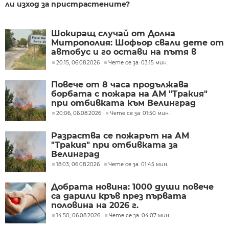
ли изход за пристрастените?
Шокиращ случай от Долна
Митрополия: Шофьор свали дете от
автобус и го остави на пътя в
жегата
20:15, 06.08.2026
Чете се за: 03:15 мин.
Повече от 8 часа продължава
борбата с пожара на АМ "Тракия"
при отбивката към Велинград
20:06, 06.08.2026
Чете се за: 01:50 мин.
Разраства се пожарът на АМ
"Тракия" при отбивката за
Велинград
18:03, 06.08.2026
Чете се за: 01:45 мин.
Добрата новина: 1000 души повече
са дарили кръв през първата
половина на 2026 г.
14:50, 06.08.2026
Чете се за: 04:07 мин.