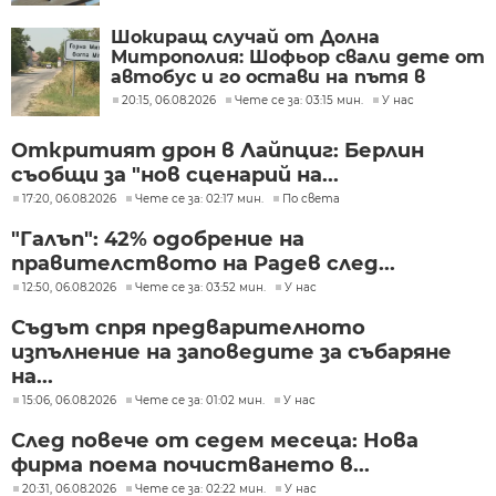
Шокиращ случай от Долна
Митрополия: Шофьор свали дете от
автобус и го остави на пътя в
жегата
20:15, 06.08.2026
Чете се за: 03:15 мин.
У нас
Откритият дрон в Лайпциг: Берлин
съобщи за "нов сценарий на...
17:20, 06.08.2026
Чете се за: 02:17 мин.
По света
"Галъп": 42% одобрение на
правителството на Радев след...
12:50, 06.08.2026
Чете се за: 03:52 мин.
У нас
Съдът спря предварителното
изпълнение на заповедите за събаряне
на...
15:06, 06.08.2026
Чете се за: 01:02 мин.
У нас
След повече от седем месеца: Нова
фирма поема почистването в...
20:31, 06.08.2026
Чете се за: 02:22 мин.
У нас