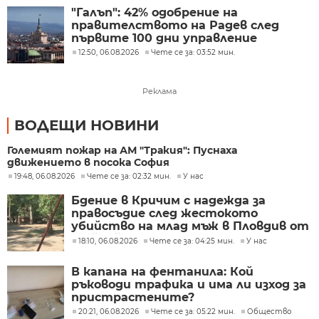
"Галъп": 42% одобрение на
правителството на Радев след
първите 100 дни управление
12:50, 06.08.2026
Чете се за: 03:52 мин.
Реклама
ВОДЕЩИ НОВИНИ
Големият пожар на АМ "Тракия": Пуснаха
движението в посока София
19:48, 06.08.2026
Чете се за: 02:32 мин.
У нас
Бдение в Кричим с надежда за
правосъдие след жестокото
убийство на млад мъж в Пловдив от
тийнейджъри
18:10, 06.08.2026
Чете се за: 04:25 мин.
У нас
В капана на фентанила: Кой
ръководи трафика и има ли изход за
пристрастените?
20:21, 06.08.2026
Чете се за: 05:22 мин.
Общество