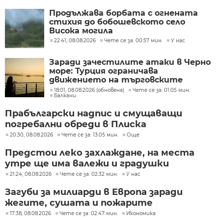
Продължава борбата с огнената
стихия до бобошевското село
Висока могила
22:41, 08.08.2026
Чете се за: 00:57 мин.
У нас
Заради зачестилите атаки в Черно
море: Турция ограничава
движението на търговските
кораби
18:01, 08.08.2026 (обновена)
Чете се за: 01:05 мин.
Балкани
Прабългарски надпис и смущаващи
погребални обреди в Плиска
20:30, 08.08.2026
Чете се за: 13:05 мин.
Още
Предстои леко захлаждане, на места
утре ще има валежи и градушки
21:24, 08.08.2026
Чете се за: 02:32 мин.
У нас
Загуби за милиарди в Европа заради
жегите, сушата и пожарите
17:38, 08.08.2026
Чете се за: 02:47 мин.
Икономика