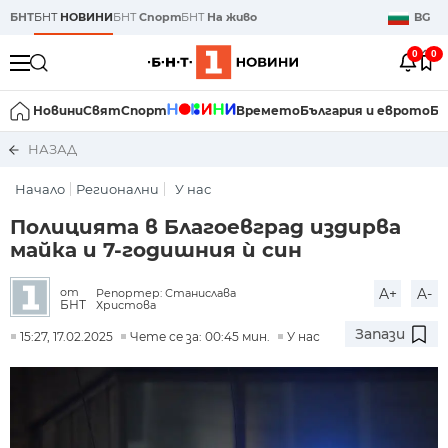
БНТ
БНТ
НОВИНИ
БНТ
Спорт
БНТ
На живо
BG
0
0
Новини
Свят
Спорт
Времето
България и еврото
Би
НАЗАД
Начало
Регионални
У нас
Полицията в Благоевград издирва
майка и 7-годишния ѝ син
A+
A-
от
Репортер: Станислава
БНТ
Христова
Запази
15:27, 17.02.2025
Чете се за: 00:45 мин.
У нас