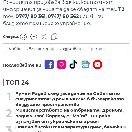
Полицията призовава всички, които имат
информация за лицата да се обадят на тел.
112
,
тел.
0747/ 80 361
,
0747/ 80 362
или в най-
близкото полицейско управление.
Сподели
#майка
#Благоевград
#издирване
#дете
Последвайте ни
ТОП 24
1
Румен Радев след заседание на Съвета по
сигурността: Дрон е нахлул в българското
въздушно пространство
2
Министерството на отбраната: Дронът,
паднал край Кардам, е “Майя” - широко
използван от украинската армия
3
Опасно високи температури днес, валежи и