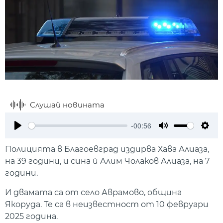
Слушай новината
-00:56
Play
Mute
Setti
Полицията в Благоевград издирва Хава Алиаза,
на 39 години, и сина ѝ Алим Чолаков Алиаза, на 7
години.
И двамата са от сeло Аврамово, община
Якоруда. Те са в неизвестност от 10 февруари
2025 година.