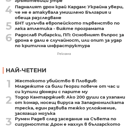
гръмотевици утре
4
Падналият дрон край Кардам: Украйна увери,
че не е атакувала умишлено България и
обеща разследване
5
БНТ излъчва европейското първенство по
лека атлетика - вижте програмата
6
Радослав Рибарски, ПП: Основният въпрос за
дрона е дали е случайност, или опит за удар
по критична инфраструктура
Реклама
НАЙ-ЧЕТЕНИ
1
Жестокото убийство в Пловдив:
Младежите са били Георги повече от час и
си купили дюнери с парите му
2
Тодор Кантарджиев: Ако 200 души са ухапани
от комар, носещ вируса на Западнонилската
треска, един развива тежко усложнение,
засягащо мозъка
3
Румен Радев след заседание на Съвета по
сигурността: Дрон е нахлул в българското