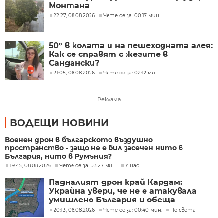
Монтана
22:27, 08.08.2026
Чете се за: 00:17 мин.
50° в колата и на пешеходната алея:
Как се справят с жегите в
Сандански?
21:05, 08.08.2026
Чете се за: 02:12 мин.
Реклама
ВОДЕЩИ НОВИНИ
Военен дрон в българското въздушно
пространство - защо не е бил засечен нито в
България, нито в Румъния?
19:45, 08.08.2026
Чете се за: 03:27 мин.
У нас
Падналият дрон край Кардам:
Украйна увери, че не е атакувала
умишлено България и обеща
разследване
20:13, 08.08.2026
Чете се за: 00:40 мин.
По света