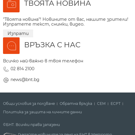
ТВОЯТА НОВИНА
"Твоята новина"! Новините от вас, нашите зрители!
Изпратете текст, снимки, видео.
Изпрати
ВРЪЗКА С НАС
Всичко най-важно в твоя телефон
02 814 2100
news@bnt.bg
Общи условия за ползване
Обратна връзка
СЕМ
ECPT
Политика за защита на личните данни
©БНТ. Всички права запазени
Гледайте новините за деня на БНТ в Метрото