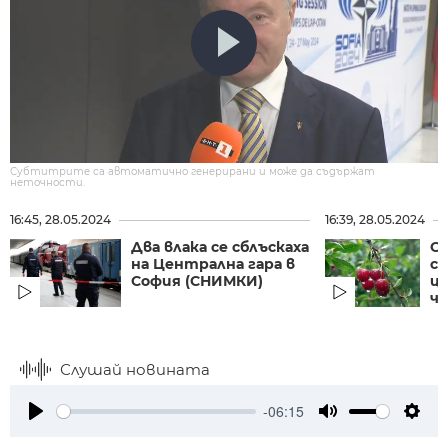
Субтитрите са автоматично генерирани и може да съдържат
неточности.
16:45, 28.05.2024
16:39, 28.05.2024
Два влака се сблъскаха
Сл
на Централна гара в
с
София (СНИМКИ)
ц
че
Слушай новината
-06:15
Play
Mute
Setti