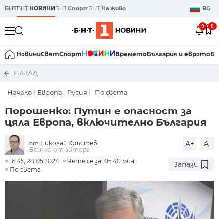
БНТ
БНТ
НОВИНИ
БНТ
Спорт
БНТ
На живо
BG
9
0
Новини
Свят
Спорт
Времето
България и еврото
Би
НАЗАД
Начало
Европа
Русия
По света
Порошенко: Путин е опасност за
цяла Европа, включително България
Николай Кръстев
A+
A-
от
Всичко от автора
16:45, 28.05.2024
Чете се за: 06:40 мин.
Запази
По света