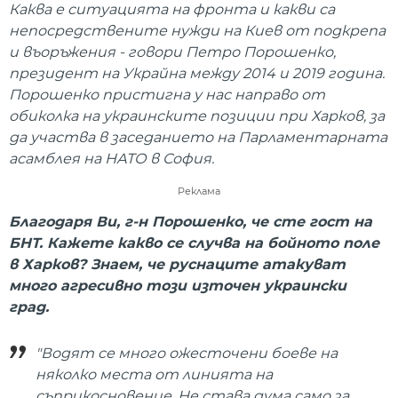
Каква е ситуацията на фронта и какви са
непосредствените нужди на Киев от подкрепа
и въоръжения - говори Петро Порошенко,
президент на Украйна между 2014 и 2019 година.
Порошенко пристигна у нас направо от
обиколка на украинските позиции при Харков, за
да участва в заседанието на Парламентарната
асамблея на НАТО в София.
Реклама
Благодаря Ви, г-н Порошенко, че сте гост на
БНТ. Кажете какво се случва на бойното поле
в Харков? Знаем, че руснаците атакуват
много агресивно този източен украински
град.
"Водят се много ожесточени боеве на
няколко места от линията на
съприкосновение. Не става дума само за