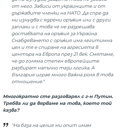
от него. Зависи от украинците и от
държавите членки на НАТО. Да спре да
ни изнудва с ядрени оръжия или с други
заплахи и с това че не разрешава
доставката на оръжия за Украйна.
Снабдяването с оръжия има легитимна
цел и тя е спиране на агресията в
центъра на Европа през 21 век. Смятаме,
че до голяма степен европейците
разбират напълно тази логика. А
България играе много важна роля в това
отношение."
Многократно сте разговарял с г-н Путин.
Трябва ли да вярваме на това, което той
казва?
"На база на целия ми опит имам