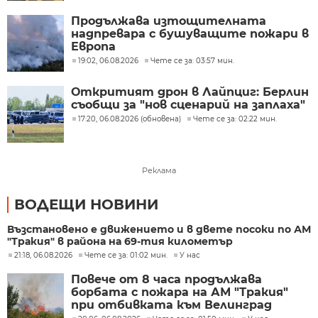
Продължава изтощителната
надпревара с бушуващите пожари в
Европа
19:02, 06.08.2026
Чете се за: 03:57 мин.
Откритият дрон в Лайпциг: Берлин
съобщи за "нов сценарий на заплаха"
17:20, 06.08.2026 (обновена)
Чете се за: 02:22 мин.
Реклама
ВОДЕЩИ НОВИНИ
Възстановено е движението и в двете посоки по АМ
"Тракия" в района на 69-тия километър
21:18, 06.08.2026
Чете се за: 01:02 мин.
У нас
Повече от 8 часа продължава
борбата с пожара на АМ "Тракия"
при отбивката към Велинград