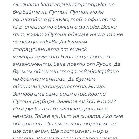
следната категорична препоръка: не
вярвайте на Путин. Путин може
единствено да лъже, той е офицер на
КГБ, специално обучен е да лъже. Всеки
път, когато Путин обещае нещо, то не
се осъществява. Да вземем
споразумението от Минск,
меморандума от Будапеща, които са
ангажименти, вече поети от Русия. Да
вземем обещанието за освобождаване
на военнопленници. Да вземем
обещания за сигурността. Нищо!
Затова има само един език, който
Путин разбира. Знаете ли кой е той?
Не е руски или български, дори не е
немски. Това е езикът на силата. Ако сме
обединени, ако сме силни, определено
ще спечелим. Ще постигнем мир и
устойчива сигурност на европейския