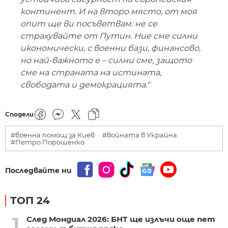
континент. И на второ място, от моя
опит ще ви посъветвам: не се
страхувайте от Путин. Ние сме силни
икономически, с военни бази, финансово,
но най-важното е – силни сме, защото
сме на страната на истината,
свободата и демокрацията."
Сподели
#военна помощ за Киев
#войната в Украйна
#Петро Порошенко
Последвайте ни
ТОП 24
1
След Мондиал 2026: БНТ ще излъчи още пет