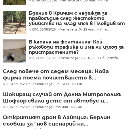
20:06, 06.08.2026
Чете се за: 01:50 мин.
У нас
Бдение в Кричим с надежда за
правосъдие след жестокото
убийство на млад мъж в Пловдив от
тийнейджъри
18:10, 06.08.2026
Чете се за: 04:25 мин.
У нас
В капана на фентанила: Кой
ръководи трафика и има ли изход за
пристрастените?
20:21, 06.08.2026
Чете се за: 05:22 мин.
Общество
След повече от седем месеца: Нова
фирма поема почистването в...
20:31, 06.08.2026
Чете се за: 02:30 мин.
У нас
Шокиращ случай от Долна Митрополия:
Шофьор свали дете от автобус и...
20:15, 06.08.2026
Чете се за: 03:15 мин.
У нас
Откритият дрон в Лайпциг: Берлин
съобщи за "нов сценарий на...