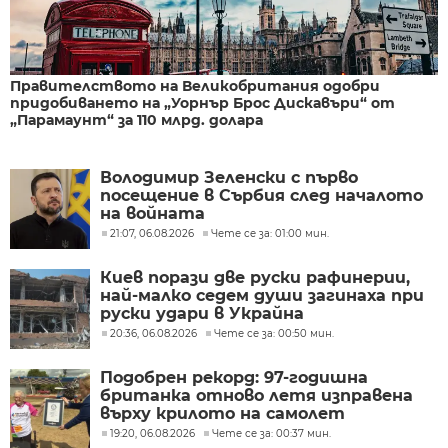
Правителството на Великобритания одобри
придобиването на „Уорнър Брос Дискавъри“ от
„Парамаунт“ за 110 млрд. долара
Володимир Зеленски с първо
посещение в Сърбия след началото
на войната
21:07, 06.08.2026
Чете се за: 01:00 мин.
Киев порази две руски рафинерии,
най-малко седем души загинаха при
руски удари в Украйна
20:36, 06.08.2026
Чете се за: 00:50 мин.
Подобрен рекорд: 97-годишна
британка отново летя изправена
върху крилото на самолет
19:20, 06.08.2026
Чете се за: 00:37 мин.