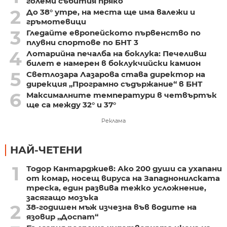
големи събития пряко
2
До 38° утре, на места ще има валежи и
гръмотевици
3
Гледайте европейското първенство по
плувни спортове по БНТ 3
4
Лотарийна печалба на боклука: Печеливш
билет е намерен в боклукчийски камион
5
Светлозара Лазарова става директор на
дирекция „Програмно съдържание“ в БНТ
6
Максималните температури в четвъртък
ще са между 32° и 37°
Реклама
НАЙ-ЧЕТЕНИ
1
Тодор Кантарджиев: Ако 200 души са ухапани
от комар, носещ вируса на Западнонилската
треска, един развива тежко усложнение,
засягащо мозъка
2
38-годишен мъж изчезна във водите на
язовир „Доспат“