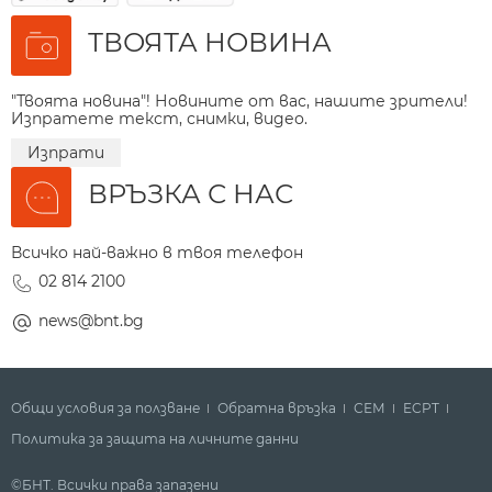
ТВОЯТА НОВИНА
"Твоята новина"! Новините от вас, нашите зрители!
Изпратете текст, снимки, видео.
Изпрати
ВРЪЗКА С НАС
Всичко най-важно в твоя телефон
02 814 2100
news@bnt.bg
Общи условия за ползване
Обратна връзка
СЕМ
ECPT
Политика за защита на личните данни
©БНТ. Всички права запазени