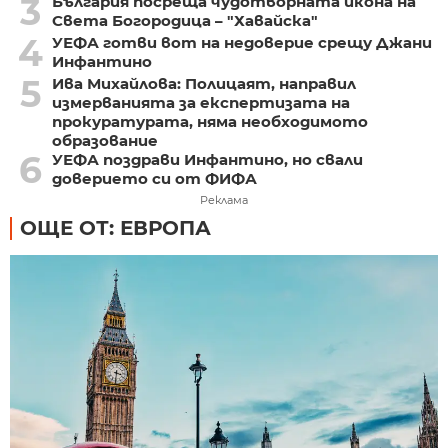
3
България посреща чудотворната икона на
Света Богородица – "Хавайска"
4
УЕФА готви вот на недоверие срещу Джани
Инфантино
5
Ива Михайлова: Полицаят, направил
измерванията за експертизата на
прокуратурата, няма необходимото
образование
6
УЕФА поздрави Инфантино, но свали
доверието си от ФИФА
Реклама
ОЩЕ ОТ: ЕВРОПА