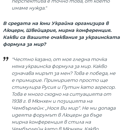
перспектива е точно това, от което
имаме нужда."
В средата на юни Украйна организира в
Люцерн, Швейцария, мирна конференция.
Какви са Вашите очаквания за украинската
формула за мир?
"Честно казано, от моя гледна точка
няма украинска формула за мир. Какво
означава мирът за мен? Това е победа, не
е примирие. Примирието просто ще
стимулира Русия и Путин като агресор.
Това е много сходно на ситуацията от
1938 г. в Мюнхен и позицията на
Чембърлейн: „Нося Ви мир“. Не ми допада
идеята форумът в Люцерн да бъде
мирна конференция в стила на
Чембърлейн като в Мюнхен. Какво