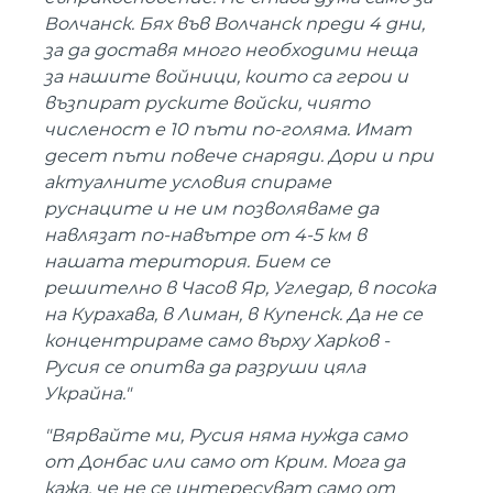
Волчанск. Бях във Волчанск преди 4 дни,
за да доставя много необходими неща
за нашите войници, които са герои и
възпират руските войски, чиято
численост е 10 пъти по-голяма. Имат
десет пъти повече снаряди. Дори и при
актуалните условия спираме
руснаците и не им позволяваме да
навлязат по-навътре от 4-5 км в
нашата територия. Бием се
решително в Часов Яр, Угледар, в посока
на Курахава, в Лиман, в Купенск. Да не се
концентрираме само върху Харков -
Русия се опитва да разруши цяла
Украйна."
"Вярвайте ми, Русия няма нужда само
от Донбас или само от Крим. Мога да
кажа, че не се интересуват само от