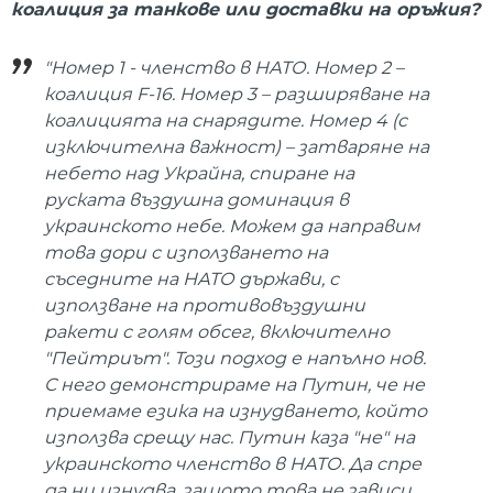
коалиция за танкове или доставки на оръжия?
"Номер 1 - членство в НАТО. Номер 2 –
коалиция F-16. Номер 3 – разширяване на
коалицията на снарядите. Номер 4 (с
изключителна важност) – затваряне на
небето над Украйна, спиране на
руската въздушна доминация в
украинското небе. Можем да направим
това дори с използването на
съседните на НАТО държави, с
използване на противовъздушни
ракети с голям обсег, включително
"Пейтриът". Този подход е напълно нов.
С него демонстрираме на Путин, че не
приемаме езика на изнудването, който
използва срещу нас. Путин каза "не" на
украинското членство в НАТО. Да спре
да ни изнудва, защото това не зависи