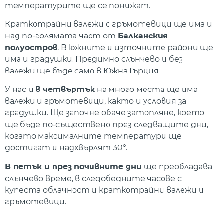
температурите ще се понижат.
Краткотрайни валежи с гръмотевици ще има и
над по-голямата част от
Балканския
полуостров
. В южните и източните райони ще
има и градушки. Предимно слънчево и без
валежи ще бъде само в Южна Гърция.
У нас и
в четвъртък
на много места ще има
валежи и гръмотевици, както и условия за
градушки. Ще започне обаче затопляне, което
ще бъде по-съществено през следващите дни,
когато максималните температури ще
достигат и надхвърлят 30°.
В петък и през почивните дни
ще преобладава
слънчево време, в следобедните часове с
купеста облачност и краткотрайни валежи и
гръмотевици.