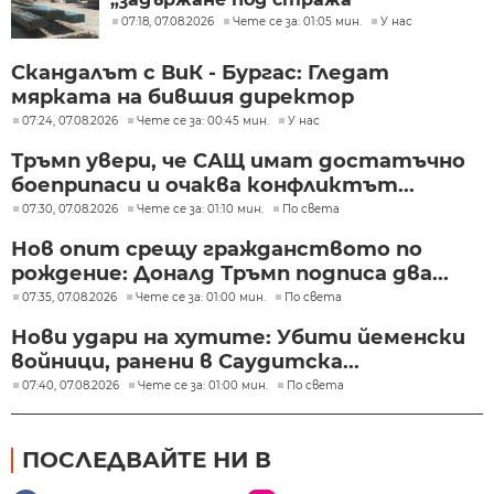
07:18, 07.08.2026
Чете се за: 01:05 мин.
У нас
Скандалът с ВиК - Бургас: Гледат
мярката на бившия директор
07:24, 07.08.2026
Чете се за: 00:45 мин.
У нас
Тръмп увери, че САЩ имат достатъчно
боеприпаси и очаква конфликтът...
07:30, 07.08.2026
Чете се за: 01:10 мин.
По света
Нов опит срещу гражданството по
рождение: Доналд Тръмп подписа два...
07:35, 07.08.2026
Чете се за: 01:00 мин.
По света
Нови удари на хутите: Убити йеменски
войници, ранени в Саудитска...
07:40, 07.08.2026
Чете се за: 01:00 мин.
По света
ПОСЛЕДВАЙТЕ НИ В