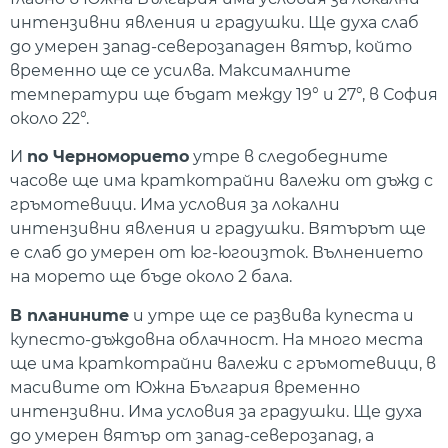
интензивни явления и градушки. Ще духа слаб
до умерен запад-северозападен вятър, който
временно ще се усилва. Максималните
температури ще бъдат между 19° и 27°, в София
около 22°.
И
по Черноморието
утре в следобедните
часове ще има краткотрайни валежи от дъжд с
гръмотевици. Има условия за локални
интензивни явления и градушки. Вятърът ще
е слаб до умерен от юг-югоизток. Вълнението
на морето ще бъде около 2 бала.
В планините
и утре ще се развива купеста и
купесто-дъждовна облачност. На много места
ще има краткотрайни валежи с гръмотевици, в
масивите от Южна България временно
интензивни. Има условия за градушки. Ще духа
до умерен вятър от запад-северозапад, а