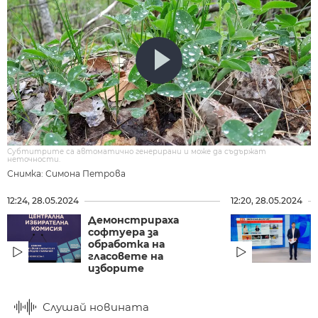
Субтитрите са автоматично генерирани и може да съдържат
неточности.
Снимка: Симона Петрова
12:24, 28.05.2024
12:20, 28.05.2024
Демонстрираха
софтуера за
обработка на
гласовете на
изборите
Слушай новината