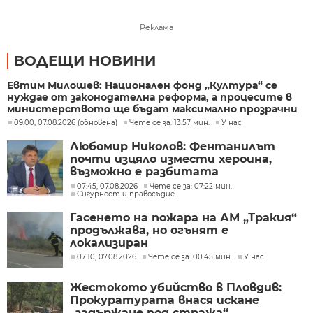
Реклама
ВОДЕЩИ НОВИНИ
Евтим Милошев: Национален фонд „Култура“ се
нуждае от законодателна реформа, а процесите в
министерството ще бъдат максимално прозрачни
09:00, 07.08.2026 (обновена)
Чете се за: 13:57 мин.
У нас
Любомир Николов: Фентанилът
почти изцяло измести хероина,
възможно е разбитата
лаборатория да е единствената у
07:45, 07.08.2026
Чете се за: 07:22 мин.
Сигурност и правосъдие
нас
Гасенето на пожара на АМ „Тракия“
продължава, но огънят е
локализиран
07:10, 07.08.2026
Чете се за: 00:45 мин.
У нас
Жестокото убийство в Пловдив:
Прокуратурата внася искане
„задържане под стража“