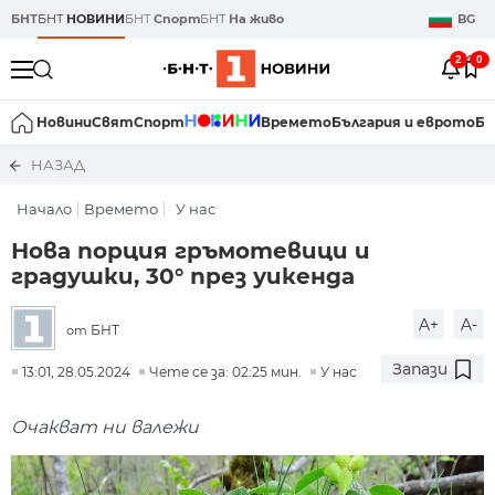
БНТ
БНТ
НОВИНИ
БНТ
Спорт
БНТ
На живо
BG
2
0
Новини
Свят
Спорт
Времето
България и еврото
Би
НАЗАД
Начало
Времето
У нас
Нова порция гръмотевици и
градушки, 30° през уикенда
A+
A-
БНТ
от
Запази
13:01, 28.05.2024
Чете се за: 02:25 мин.
У нас
Очакват ни валежи