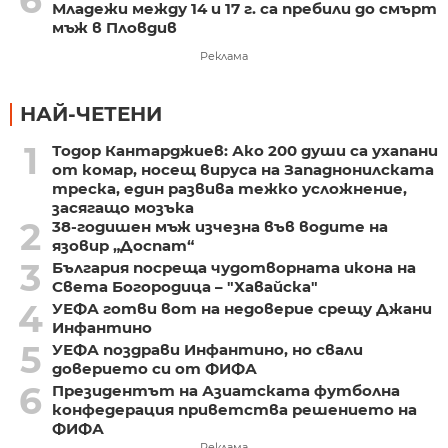
6
Младежи между 14 и 17 г. са пребили до смърт
мъж в Пловдив
Реклама
НАЙ-ЧЕТЕНИ
1
Тодор Кантарджиев: Ако 200 души са ухапани
от комар, носещ вируса на Западнонилската
треска, един развива тежко усложнение,
засягащо мозъка
2
38-годишен мъж изчезна във водите на
язовир „Доспат“
3
България посреща чудотворната икона на
Света Богородица – "Хавайска"
4
УЕФА готви вот на недоверие срещу Джани
Инфантино
5
УЕФА поздрави Инфантино, но свали
доверието си от ФИФА
6
Президентът на Азиатската футболна
конфедерация приветства решението на
ФИФА
Реклама