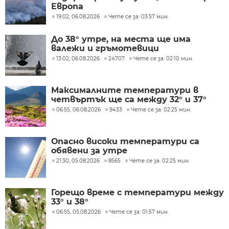
Европа
19:02, 06.08.2026
Чете се за: 03:57 мин.
До 38° утре, на места ще има
валежи и гръмотевици
13:02, 06.08.2026
24707
Чете се за: 02:10 мин.
Максималните температури в
четвъртък ще са между 32° и 37°
06:55, 06.08.2026
9433
Чете се за: 02:25 мин.
Опасно високи температури са
обявени за утре
21:30, 05.08.2026
8565
Чете се за: 02:25 мин.
Горещо време с температури между
33° и 38°
06:55, 05.08.2026
Чете се за: 01:57 мин.