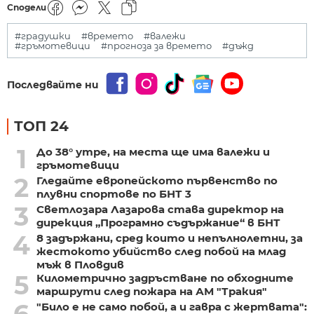
Сподели
#градушки
#времето
#валежи
#гръмотевици
#прогноза за времето
#дъжд
Последвайте ни
ТОП 24
1
До 38° утре, на места ще има валежи и
гръмотевици
2
Гледайте европейското първенство по
плувни спортове по БНТ 3
3
Светлозара Лазарова става директор на
дирекция „Програмно съдържание“ в БНТ
4
8 задържани, сред които и непълнолетни, за
жестокото убийство след побой на млад
мъж в Пловдив
5
Километрично задръстване по обходните
маршрути след пожара на АМ "Тракия"
"Било е не само побой, а и гавра с жертвата":