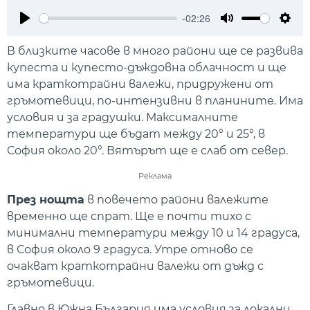
-02:26
Play
Mute
Setti
В близките часове в много райони ще се развива
купеста и купесто-дъждовна облачност и ще
има краткотрайни валежи, придружени от
гръмотевици, по-интензивни в планините. Има
условия и за градушки. Максималните
температури ще бъдат между 20° и 25°, в
София около 20°. Вятърът ще е слаб от север.
Реклама
През нощта
в повечето райони валежите
временно ще спрат. Ще е почти тихо с
минимални температури между 10 и 14 градуса,
в София около 9 градуса. Утре отново се
очакват краткотрайни валежи от дъжд с
гръмотевици.
Главно в Южна България има условия за локални