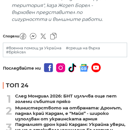
територия", каза Жозеп Борел -
върховен представител по
сигурността и външните работи.
Сподели
#военна помощ за Украйна
#среща на върха
#Брюксел
Последвайте ни
ТОП 24
1
След Мондиал 2026: БНТ излъчва още пет
големи събития пряко
2
Министерството на отбраната: Дронът,
паднал край Кардам, е “Майя” - широко
използван от украинската армия
3
Падналият дрон край Кардам: Украйна увери,
че не е атакувала умишлено България и