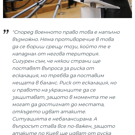
"Според военното право това е напълно
възможно. Няма противоречие в това
да се бориш срещу този, който те е
нападнал от негова територия.
Сигурен съм, че някои страни ще
поставят въпроса за риска от
ескалация, но трябва да поставим
нещата в баланс. Риск от ескалация, но
и правото на украинците да се
защитават, защото в момента те не
могат да достигнат до местата,
откъдето идват атаките.
Ситуацията е небалансирана. А
въпросът става все по-важен, защото
атаките по Киев ще идват от руска