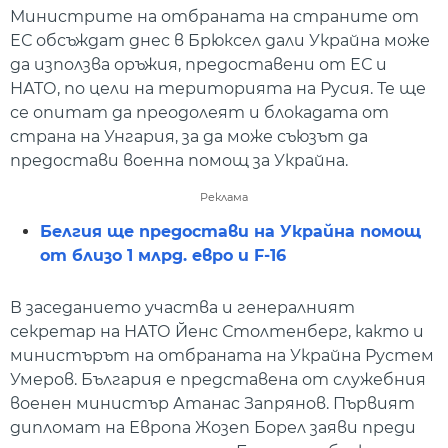
Министрите на отбраната на страните от
ЕС обсъждат днес в Брюксел дали Украйна може
да използва оръжия, предоставени от ЕС и
НАТО, по цели на територията на Русия. Те ще
се опитат да преодолеят и блокадата от
страна на Унгария, за да може съюзът да
предостави военна помощ за Украйна.
Реклама
Белгия ще предостави на Украйна помощ
от близо 1 млрд. евро и F-16
В заседанието участва и генералният
секретар на НАТО Йенс Столтенберг, както и
министърът на отбраната на Украйна Рустем
Умеров. България е представена от служебния
военен министър Атанас Запрянов. Първият
дипломат на Европа Жозеп Борел заяви преди