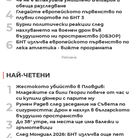
обеща разследване
4
Гледайте европейското първенство по
плувни спортове по БНТ 3
5
Бурни политически реакции след
нахлуването на военен дрон във
въздушното ни пространство (ОБЗОР)
6
БНТ излъчва европейското първенство по
лека атлетика - вижте програмата
Реклама
НАЙ-ЧЕТЕНИ
1
Жестокото убийство в Пловдив:
Младежите са били Георги повече от час и
си купили дюнери с парите му
2
Румен Радев след заседание на Съвета по
сигурността: Дрон е нахлул в българското
въздушно пространство
3
До 38° утре, на места ще има валежи и
гръмотевици
4
След Мондиал 2026: БНТ излъчва още пет