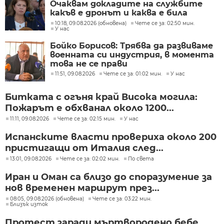
Очаквам докладите на службите
какъв е дронът и каква е била
неговата роля
10:18, 09.08.2026 (обновена)
Чете се за: 02:50 мин.
У нас
Бойко Борисов: Трябва да развиваме
военната си индустрия, в момента
това не се прави
11:51, 09.08.2026
Чете се за: 01:02 мин.
У нас
Битката с огъня край Висока могила:
Пожарът е обхванал около 1200...
11:11, 09.08.2026
Чете се за: 02:15 мин.
У нас
Испанските власти провериха около 200
пристигащи от Италия след...
13:01, 09.08.2026
Чете се за: 02:02 мин.
По света
Иран и Оман са близо до споразумение за
нов временен маршрут през...
08:05, 09.08.2026 (обновена)
Чете се за: 03:22 мин.
Близък изток
Протест заради мъртвородено бебе