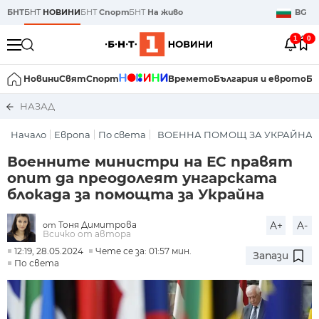
БНТ
БНТ
НОВИНИ
БНТ
Спорт
БНТ
На живо
BG
1
0
Новини
Свят
Спорт
Времето
България и еврото
Би
НАЗАД
Начало
Европа
По света
ВОЕННА ПОМОЩ ЗА УКРАЙНА
Военните министри на ЕС правят
опит да преодолеят унгарската
блокада за помощта за Украйна
Тоня Димитрова
A+
A-
от
Всичко от автора
12:19, 28.05.2024
Чете се за: 01:57 мин.
Запази
По света