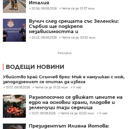
Италия
20:56, 08.08.2026
Чете се за: 01:37 мин.
Вучич след срещата със Зеленски:
Сърбия ще подкрепя
независимостта и
териториалната цялост на
20:22, 08.08.2026
Чете се за: 03:30 мин.
Украйна
Реклама
ВОДЕЩИ НОВИНИ
Убийство край Слънчев бряг: Мъж е намушкан с нож,
заподозреният се опитал да избяга
13:07, 09.08.2026
Чете се за: 01:25 мин.
У нас
Разнопосочно се движат цените на
едро на основни храни, плодове и
зеленчуци тази седмица
13:27, 09.08.2026
Чете се за: 02:52 мин.
У нас
Президентът Илияна Йотова: