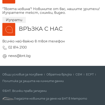
"Твоята новина"! Новините от вас, нашите зрители!
Изпратете текст, снимки, видео.
Изпрати
ВРЪЗКА С НАС
Всичко най-важно в твоя телефон
02 814 2100
news@bnt.bg
Общи условия за ползване
Обратна връзка
СЕМ
ECPT
Политика за защита на личните данни
©БНТ. Всички права запазени
Гледайте новините за деня на БНТ в Метрото