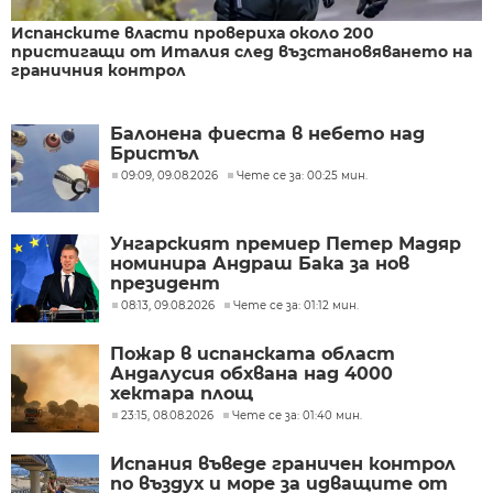
Испанските власти провериха около 200
пристигащи от Италия след възстановяването на
граничния контрол
Балонена фиеста в небето над
Бристъл
09:09, 09.08.2026
Чете се за: 00:25 мин.
Унгарският премиер Петер Мадяр
номинира Андраш Бака за нов
президент
08:13, 09.08.2026
Чете се за: 01:12 мин.
Пожар в испанската област
Андалусия обхвана над 4000
хектара площ
23:15, 08.08.2026
Чете се за: 01:40 мин.
Испания въведе граничен контрол
по въздух и море за идващите от