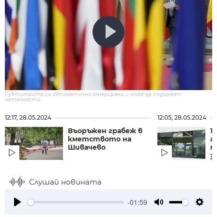
Субтитрите са автоматично генерирани и може да съдържат
неточности.
12:17, 28.05.2024
12:05, 28.05.2024
Въоръжен грабеж в
1
кметството на
а
Шивачево
т
з
Слушай новината
-01:59
Play
Mute
Setti