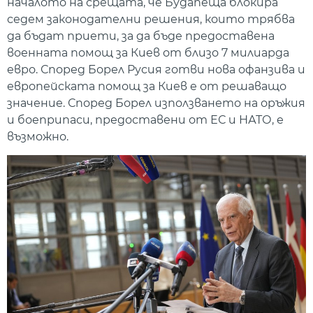
началото на срещата, че Будапеща блокира
седем законодателни решения, които трябва
да бъдат приети, за да бъде предоставена
военната помощ за Киев от близо 7 милиарда
евро. Според Борел Русия готви нова офанзива и
европейската помощ за Киев е от решаващо
значение. Според Борел използването на оръжия
и боеприпаси, предоставени от ЕС и НАТО, е
възможно.