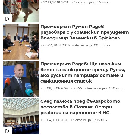
22:10, 20.06.2026
Чете се за: 01:55 мин.
Премиерът Румен Радев
разговаря с украинския президент
Володимир Зеленски в Брюксел
00:04, 19.06.2026
Чете се за: 00:35 мин.
Премиерът Радев: Ще наложим
вето на санкциите срещу Русия,
ако руският патриарх остане в
санкционния списък
18:08, 18.06.2026
10575
Чете се за: 03:40 мин.
След палежа пред българското
посолство в Скопие: Остри
реакции на партиите в НС
18:04, 17.06.2026
Чете се за: 03:15 мин.