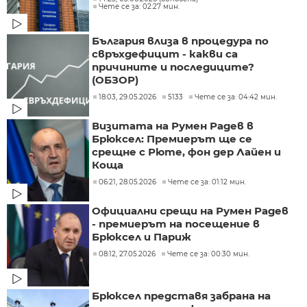
Чете се за: 02:27 мин.
България влиза в процедура по
свръхдефицит - какви са
причините и последиците?
(ОБЗОР)
18:03, 29.05.2026
5133
Чете се за: 04:42 мин.
Визитата на Румен Радев в
Брюксел: Премиерът ще се
срещне с Рюте, фон дер Лайен и
Коща
06:21, 28.05.2026
Чете се за: 01:12 мин.
Официални срещи на Румен Радев
- премиерът на посещение в
Брюксел и Париж
08:12, 27.05.2026
Чете се за: 00:30 мин.
Брюксел представя забрана на