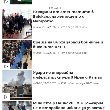
Реклама
10 години от атентатите в
Брюксел на летището и
метрото
13:37, 22.03.2026
Чете се за: 01:17 мин.
Среща на върха заради войните и
високите цени
12:05, 19.03.2026
Чете се за: 01:55 мин.
Удари по енергийна
инфраструктура в Иран и Катар
06:20, 19.03.2026
5659
Чете се за: 01:02 мин.
Министър Нейнски: Към България
не е отправено искане за участие