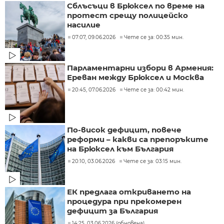
Сблъсъци в Брюксел по време на
протест срещу полицейско
насилие
07:07, 09.06.2026
Чете се за: 00:35 мин.
Парламентарни избори в Армения:
Ереван между Брюксел и Москва
20:45, 07.06.2026
Чете се за: 00:42 мин.
По-висок дефицит, повече
реформи – какви са препоръките
на Брюксел към България
20:10, 03.06.2026
Чете се за: 03:15 мин.
ЕК предлага откриването на
процедура при прекомерен
дефицит за България
14:25, 03.06.2026 (обновена)