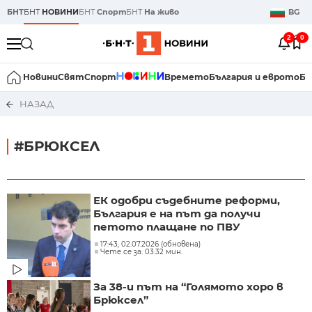
БНТ
БНТ
НОВИНИ
БНТ
Спорт
БНТ
На живо
BG
2
0
Новини
Свят
Спорт
Времето
България и еврото
Би
НАЗАД
#БРЮКСЕЛ
ЕК одобри съдебните реформи,
България е на път да получи
петото плащане по ПВУ
17:43, 02.07.2026 (обновена)
Чете се за: 03:32 мин.
За 38-и път на “Голямото хоро в
Брюксел”