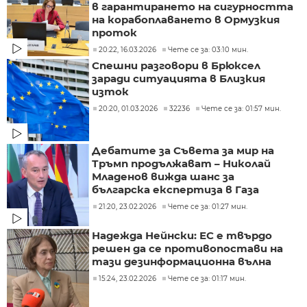
в гарантирането на сигурността
на корабоплаването в Ормузкия
проток
20:22, 16.03.2026
Чете се за: 03:10 мин.
Спешни разговори в Брюксел
заради ситуацията в Близкия
изток
20:20, 01.03.2026
32236
Чете се за: 01:57 мин.
Дебатите за Съвета за мир на
Тръмп продължават – Николай
Младенов вижда шанс за
българска експертиза в Газа
21:20, 23.02.2026
Чете се за: 01:27 мин.
Надежда Нейнски: ЕС е твърдо
решен да се противопостави на
тази дезинформационна вълна
15:24, 23.02.2026
Чете се за: 01:17 мин.