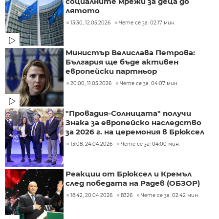
социалните мрежи за деца до
лятото
13:30, 12.05.2026
Чете се за: 02:17 мин.
Министър Велислава Петрова:
България ще бъде активен
европейски партньор
20:00, 11.05.2026
Чете се за: 04:07 мин.
"Провадия-Солницата" получи
Знака за европейско наследство
за 2026 г. на церемония в Брюксел
13:08, 24.04.2026
Чете се за: 04:00 мин.
Реакции от Брюксел и Кремъл
след победата на Радев (ОБЗОР)
18:42, 20.04.2026
8326
Чете се за: 02:42 мин.