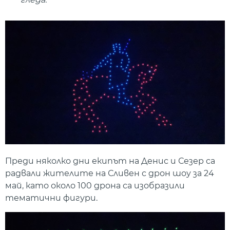
Преди няколко дни екипът на Денис и Сезер са
радвали жителите на Сливен с дрон шоу за 24
май, като около 100 дрона са изобразили
тематични фигури.