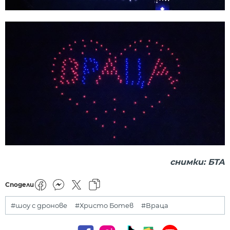
снимки: БТА
Сподели
#шоу с дронове
#Христо Ботев
#Враца