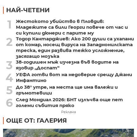
НАЙ-ЧЕТЕНИ
1
Жестокото убийство в Пловдив:
Младежите са били Георги повече от час и
си купили дюнери с парите му
2
Тодор Кантарджиев: Ако 200 души са ухапани
от комар, носещ вируса на Западнонилската
треска, един развива тежко усложнение,
засягащо мозъка
3
38-годишен мъж изчезна във водите на
язовир „Доспат“
4
УЕФА готви вот на недоверие срещу Джани
Инфантино
5
До 38° утре, на места ще има валежи и
гръмотевици
6
След Мондиал 2026: БНТ излъчва още пет
големи събития пряко
Реклама
ОЩЕ ОТ: ГАЛЕРИЯ