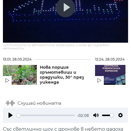
Субтитрите са автоматично генерирани и може да съдържат
неточности.
13:01, 28.05.2024
12:24, 28.05.2024
Нова порция
гръмотевици и
градушки, 30° през
уикенда
г
Слушай новината
-02:08
Play
Mute
Setti
Със светлинно шоу с дронове в небето дадоха