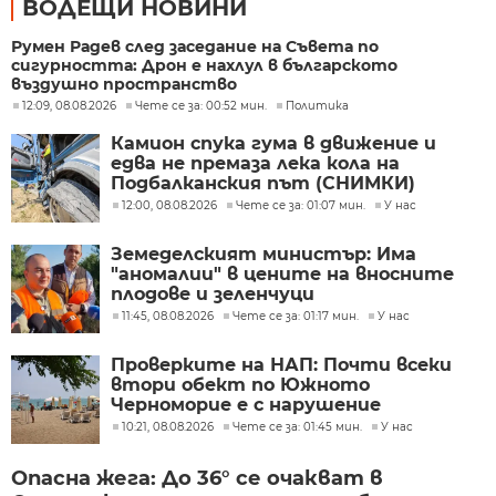
ВОДЕЩИ НОВИНИ
Румен Радев след заседание на Съвета по
сигурността: Дрон е нахлул в българското
въздушно пространство
12:09, 08.08.2026
Чете се за: 00:52 мин.
Политика
Камион спука гума в движение и
едва не премаза лека кола на
Подбалканския път (СНИМКИ)
12:00, 08.08.2026
Чете се за: 01:07 мин.
У нас
Земеделският министър: Има
"аномалии" в цените на вносните
плодове и зеленчуци
11:45, 08.08.2026
Чете се за: 01:17 мин.
У нас
Проверките на НАП: Почти всеки
втори обект по Южното
Черноморие е с нарушение
10:21, 08.08.2026
Чете се за: 01:45 мин.
У нас
Опасна жега: До 36° се очакват в