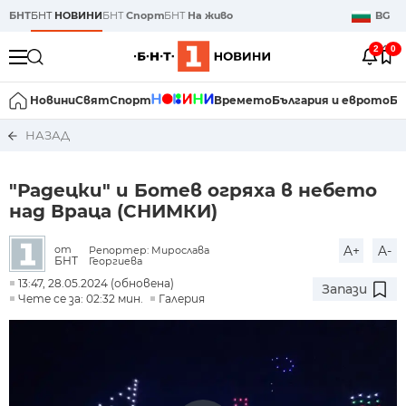
БНТ
БНТ
НОВИНИ
БНТ
Спорт
БНТ
На живо
BG
2
0
Новини
Свят
Спорт
Времето
България и еврото
Би
НАЗАД
"Радецки" и Ботев огряха в небето
над Враца (СНИМКИ)
A+
A-
от
Репортер: Мирослава
БНТ
Георгиева
13:47, 28.05.2024 (обновена)
Запази
Чете се за: 02:32 мин.
Галерия