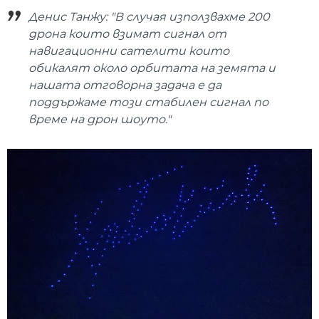
Денис Танжу: "В случая използвахме 200
дрона които взимат сигнал от
навигационни сателити които
обикалят около орбитата на земята и
нашата отговорна задача е да
поддържаме този стабилен сигнал по
време на дрон шоуто."