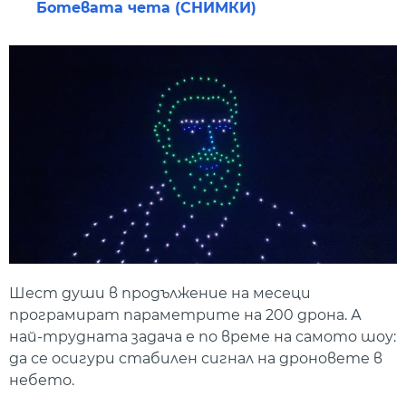
Ботевата чета (СНИМКИ)
Шест души в продължение на месеци
програмират параметрите на 200 дрона. А
най-трудната задача е по време на самото шоу:
да се осигури стабилен сигнал на дроновете в
небето.