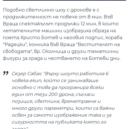
Подобно светлинно шоу с дронове е с
продължителност не повече от 8 мин. Във
Враца спектакълът продължи 12 мин, в които
летателните машини изобразиха образа на
поета Христо Ботев и неговия подпис, кораба
"Радецки", конника във Враца "Вестителят на
свободата", вр. Околчица и други тематични
фигури за града и честването на Ботеви дни.
Сезер Сабах: "Върху шоуто работиха 6
човека екип, който се занимаваше
основно с това да програмира всеки
един от тези 200 дрона, съгласи
позиция, светлина, времетраене и
много други параметри, които са важни
освен за самото изображение така и за
сигурността на публиката която го
гледа."