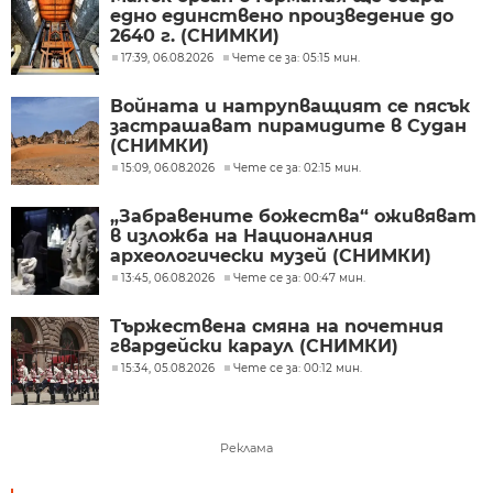
едно единствено произведение до
2640 г. (СНИМКИ)
17:39, 06.08.2026
Чете се за: 05:15 мин.
Войната и натрупващият се пясък
застрашават пирамидите в Судан
(СНИМКИ)
15:09, 06.08.2026
Чете се за: 02:15 мин.
„Забравените божества“ оживяват
в изложба на Националния
археологически музей (СНИМКИ)
13:45, 06.08.2026
Чете се за: 00:47 мин.
Тържествена смяна на почетния
гвардейски караул (СНИМКИ)
15:34, 05.08.2026
Чете се за: 00:12 мин.
Реклама