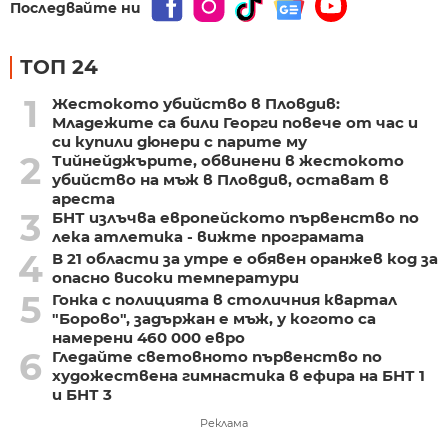
Последвайте ни
ТОП 24
1
Жестокото убийство в Пловдив:
Младежите са били Георги повече от час и
си купили дюнери с парите му
2
Тийнейджърите, обвинени в жестокото
убийство на мъж в Пловдив, остават в
ареста
3
БНТ излъчва европейското първенство по
лека атлетика - вижте програмата
4
В 21 области за утре е обявен оранжев код за
опасно високи температури
5
Гонка с полицията в столичния квартал
"Борово", задържан е мъж, у когото са
намерени 460 000 евро
6
Гледайте световното първенство по
художествена гимнастика в ефира на БНТ 1
и БНТ 3
Реклама