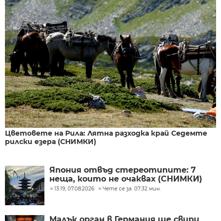
Цветовете на Рила: Лятна разходка край Седемте
рилски езера (СНИМКИ)
Япония отвъд стереотипите: 7
неща, които не очаквах (СНИМКИ)
13:19, 07.08.2026
Чете се за: 07:32 мин.
Малък орган в Германия ще свири