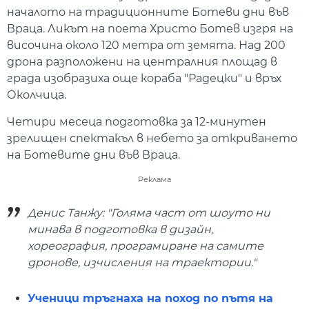
началото на традиционните Ботеви дни във
Враца. Ликът на поета Христо Ботев изгря на
височина около 120 метра от земята. Над 200
дрона разположени на централния площад в
града изобразиха още кораба "Радецки" и връх
Околчица.
Четири месеца подготовка за 12-минутен
зрелищен спектакъл в небето за откриването
на Ботевите дни във Враца.
Реклама
Денис Танжу: "Голяма част от шоуто ни
минава в подготовка в дизайн,
хореография, програмиране на самите
дронове, изчисления на траектории."
Ученици тръгнаха на поход по пътя на