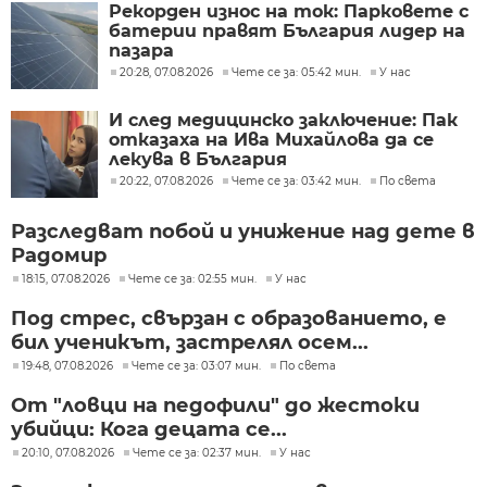
Рекорден износ на ток: Парковете с
батерии правят България лидер на
пазара
20:28, 07.08.2026
Чете се за: 05:42 мин.
У нас
И след медицинско заключение: Пак
отказаха на Ива Михайлова да се
лекува в България
20:22, 07.08.2026
Чете се за: 03:42 мин.
По света
Разследват побой и унижение над дете в
Радомир
18:15, 07.08.2026
Чете се за: 02:55 мин.
У нас
Под стрес, свързан с образованието, е
бил ученикът, застрелял осем...
19:48, 07.08.2026
Чете се за: 03:07 мин.
По света
От "ловци на педофили" до жестоки
убийци: Кога децата се...
20:10, 07.08.2026
Чете се за: 02:37 мин.
У нас