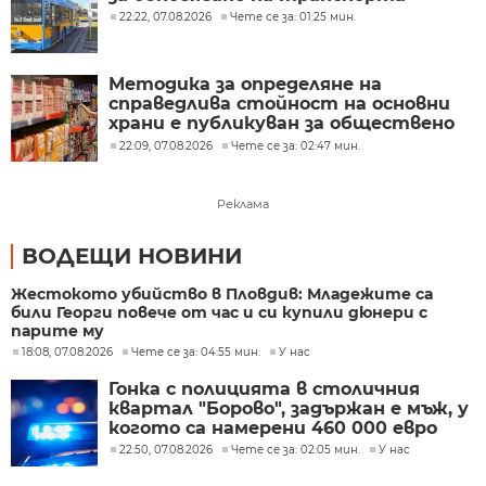
22:22, 07.08.2026
Чете се за: 01:25 мин.
Методика за определяне на
справедлива стойност на основни
храни е публикуван за обществено
обсъждане
22:09, 07.08.2026
Чете се за: 02:47 мин.
Реклама
ВОДЕЩИ НОВИНИ
Жестокото убийство в Пловдив: Младежите са
били Георги повече от час и си купили дюнери с
парите му
18:08, 07.08.2026
Чете се за: 04:55 мин.
У нас
Гонка с полицията в столичния
квартал "Борово", задържан е мъж, у
когото са намерени 460 000 евро
22:50, 07.08.2026
Чете се за: 02:05 мин.
У нас