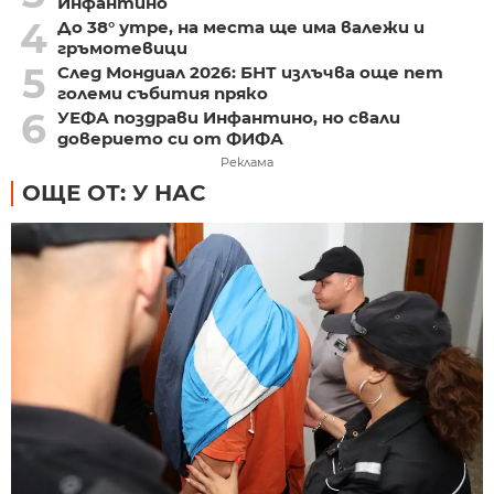
Инфантино
4
До 38° утре, на места ще има валежи и
гръмотевици
5
След Мондиал 2026: БНТ излъчва още пет
големи събития пряко
6
УЕФА поздрави Инфантино, но свали
доверието си от ФИФА
Реклама
ОЩЕ ОТ: У НАС