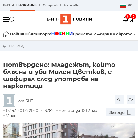
БНТ
БНТ
НОВИНИ
БНТ
Спорт
БНТ
На живо
BG
0
0
Новини
Свят
Спорт
Времето
България и еврото
Би
НАЗАД
Потвърдено: Младежът, който
блъсна и уби Милен Цветков, е
шофирал след употреба на
наркотици
A+
A-
БНТ
от
07:47, 20.04.2020
13782
Чете се за: 00:21 мин.
Запази
У нас