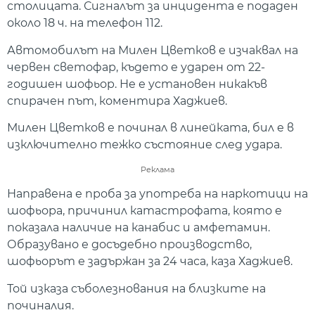
столицата. Сигналът за инцидента е подаден
около 18 ч. на телефон 112.
Автомобилът на Милен Цветков е изчаквал на
червен светофар, където е ударен от 22-
годишен шофьор. Не е установен никакъв
спирачен път, коментира Хаджиев.
Милен Цветков е починал в линейката, бил е в
изключително тежко състояние след удара.
Реклама
Направена е проба за употреба на наркотици на
шофьора, причинил катастрофата, която е
показала наличие на канабис и амфетамин.
Образувано е досъдебно производство,
шофьорът е задържан за 24 часа, каза Хаджиев.
Той изказа съболезнования на близките на
починалия.