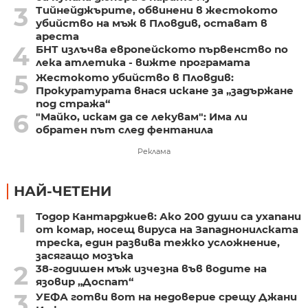
3
Тийнейджърите, обвинени в жестокото
убийство на мъж в Пловдив, остават в
ареста
4
БНТ излъчва европейското първенство по
лека атлетика - вижте програмата
5
Жестокото убийство в Пловдив:
Прокуратурата внася искане за „задържане
под стража“
6
"Майко, искам да се лекувам": Има ли
обратен път след фентанила
Реклама
НАЙ-ЧЕТЕНИ
1
Тодор Кантарджиев: Ако 200 души са ухапани
от комар, носещ вируса на Западнонилската
треска, един развива тежко усложнение,
засягащо мозъка
2
38-годишен мъж изчезна във водите на
язовир „Доспат“
3
УЕФА готви вот на недоверие срещу Джани