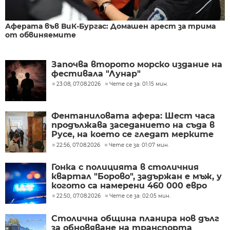
Аферата във ВиК-Бургас: Домашен арест за трима
от обвиняемите
Започва второто морско издание на
фестивала "Лунар"
23:08, 07.08.2026
Чете се за: 01:15 мин.
Фентаниловата афера: Шест часа
продължава заседанието на съда в
Русе, на което се гледат мерките
на задържаните
22:56, 07.08.2026
Чете се за: 01:07 мин.
Гонка с полицията в столичния
квартал "Борово", задържан е мъж, у
когото са намерени 460 000 евро
22:50, 07.08.2026
Чете се за: 02:05 мин.
Столична община планира нов дълг
за обновяване на транспорта