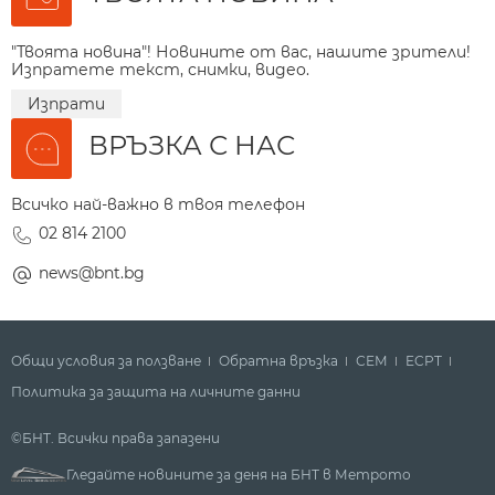
"Твоята новина"! Новините от вас, нашите зрители!
Изпратете текст, снимки, видео.
Изпрати
ВРЪЗКА С НАС
Всичко най-важно в твоя телефон
02 814 2100
news@bnt.bg
Общи условия за ползване
Обратна връзка
СЕМ
ECPT
Политика за защита на личните данни
©БНТ. Всички права запазени
Гледайте новините за деня на БНТ в Метрото