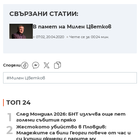
СВЪРЗАНИ СТАТИИ:
В памет на Милен Цветков
07:02, 20.04.2020
Чете се за: 00:24 мин.
Сподели
#Милен Цветков
ТОП 24
1
След Мондиал 2026: БНТ излъчва още пет
големи събития пряко
2
Жестокото убийство в Пловдив:
Младежите са били Георги повече от час и
си купили дюнери с парите му