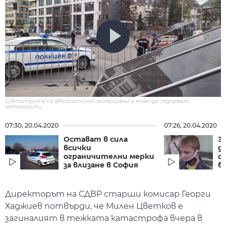
Субтитрите са автоматично генерирани и може да съдържат
неточности.
07:30, 20.04.2020
07:26, 20.04.2020
Остават в сила
З
всички
д
ограничителни мерки
с
за влизане в София
б
Директорът на СДВР старши комисар Георги
Хаджиев потвърди, че Милен Цветков е
загиналият в тежката катастрофа вчера в