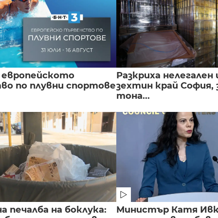
 европейското
Разкриха нелегален 
во по плувни спортове
зехтин край София, 
тона...
 печалба на боклука:
Министър Катя Ивко