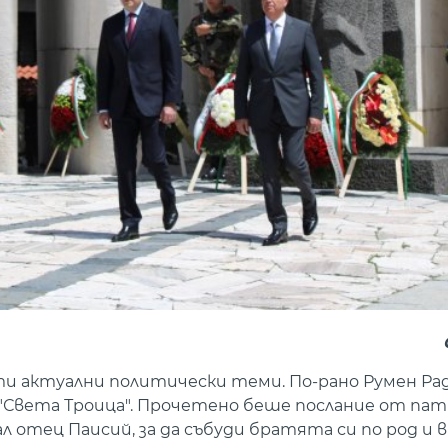
и актуални политически теми. По-рано Румен Ра
Света Троица". Прочетено беше послание от пат
л отец Паисий, за да събуди братята си по род и в