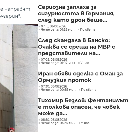
могат да се правят
Сериозна заплаха за
през бюджета
ще направят
сигурността в Германия,
лгарин".
след като дрон беше...
07:15, 06.08.2026
Чете се за: 01:35 мин.
По света
След скандала в Банско:
Очаква се среща на МВР с
представители на...
07:05, 06.08.2026
Чете се за: 01:07 мин.
У нас
Иран обяви сделка с Оман за
Ормузкия проток
07:30, 06.08.2026
Чете се за: 00:55 мин.
По света
Тихомир Безлов: Фентанилът
е толкова опасен, че човек
може да...
08:50, 06.08.2026
Чете се за: 04:35 мин.
У нас