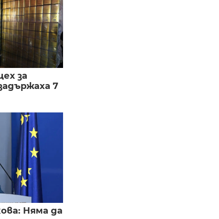
цех за
задържаха 7
ва: Няма да