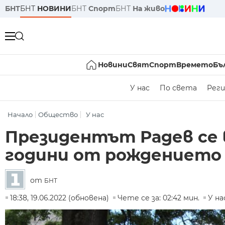
БНТ
БНТ
НОВИНИ
БНТ
Спорт
БНТ
На живо
Новини
Свят
Спорт
Времето
Бъ
У нас
По света
Реги
Начало
Общество
У нас
Президентът Радев се 
години от рождението 
от
БНТ
18:38, 19.06.2022 (обновена)
Чете се за: 02:42 мин.
У на