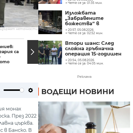
Чете се за: 01:35 мин.
Изложбата
„Забравените
божества“ в
Националния
съдържат неточности.
20:57, 05.08.2026
Чете се за: 02:52 мин.
археологически
17:11, 19.06.2022
15:38,
институт с музей при
Втори шанс: След
БАН
ниев:
Теменужка Петкова:
сложна гръбначна
гария са
Това правителство е
операция 15-годишен
е
най-слабото за
състезател по борба
20:54, 05.08.2026
вото
последните 30...
Чете се за: 04:05 мин.
отново е на крака
Реклама
ВОДЕЩИ НОВИНИ
ute
Settings
ия монах
ка. През 2022
авна църква.
в Банско. В