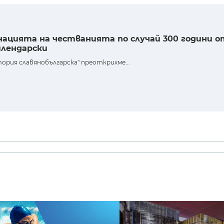
инацията на честванията по случай 300 години о
илендарски
ория славянобългарска" преоткрихме...