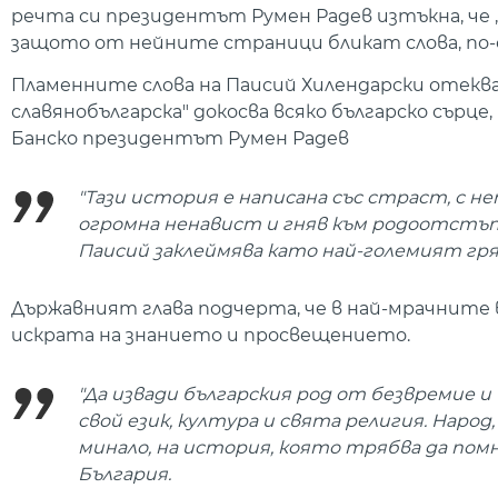
речта си президентът Румен Радев изтъкна, че „
защото от нейните страници бликат слова, по-
Пламенните слова на Паисий Хилендарски отекват
славянобългарска" докосва всяко българско сърце,
Банско президентът Румен Радев
"Тази история е написана със страст, с н
огромна ненавист и гняв към родоотстъ
Паисий заклеймява като най-големият гря
Държавният глава подчерта, че в най-мрачните в
искрата на знанието и просвещението.
"Да извади българския род от безвремие 
свой език, култура и свята религия. Народ
минало, на история, която трябва да помн
България.