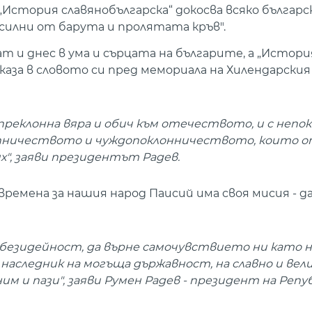
История славянобългарска“ докосва всяко българск
силни от барута и пролятата кръв".
 и днес в ума и сърцата на българите, а „Истори
 каза в словото си пред мемориала на Хилендарския
епреклонна вяра и обич към отечеството, и с непо
пничеството и чуждопоклонничеството, които 
х", заяви президентът Радев.
ремена за нашия народ Паисий има своя мисия - да
и безидейност, да върне самочувствието ни като н
, наследник на могъща държавност, на славно и вел
им и пази", заяви Румен Радев - президент на Репу