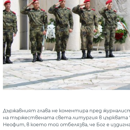
Държавният глава не коментира пред журналист
на тържествената света литургия в църквата "
Неофит, в което той отбелязва, че Бог е издигна