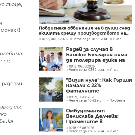
о сърце,
я
Повдигнаха обвинения на 8 души след
 монах в
акцията срещу производството на...
10:56, 06.08.2026
Чете се за: 01:55 мин.
У нас
Радев за случая в
колебима,
Банско: България няма
да толерира езика на
отец
омразата
09:12, 06.08.2026
Чете се за: 03:32 мин.
У нас
"Визия нула": Как Гърция
 разпали
намали с 22%
фаталните
катастрофи по
09:59, 06.08.2026
Чете се за: 10:42 мин.
По света
пътищата в страната
арод със
Омбудсманът
ико
Велислава Делчева:
блика
Промените в
трудовото
10:18, 06.08.2026
Чете се за: 07:57 мин.
У нас
законодателство не