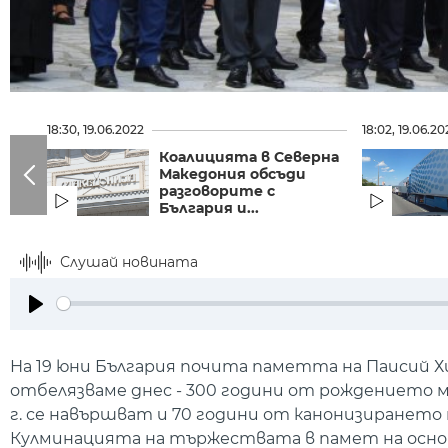
18:30, 19.06.2022
18:02, 19.06.20
Коалицията в Северна
Македония обсъди
разговорите с
България и...
Слушай новината
Play
На 19 юни България почита паметта на Паисий Хи
отбелязваме днес - 300 години от рождението му
г. се навършват и 70 години от канонизирането 
Кулминацията на тържествата в памет на основ