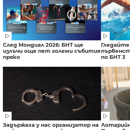
След Мондиал 2026: БНТ ще
Гледайте
излъчи още пет големи събития
първенст
пряко
по БНТ 3
Задържаха у нас организатор на
Лотарийна