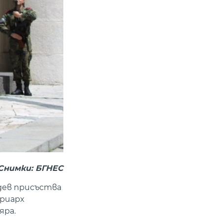
Снимки: БГНЕС
дев присъства
риарх
яра.