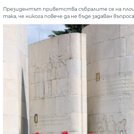
Президентът приветства събралите се на площад
така, че никога повече да не бъде задаван въпрос