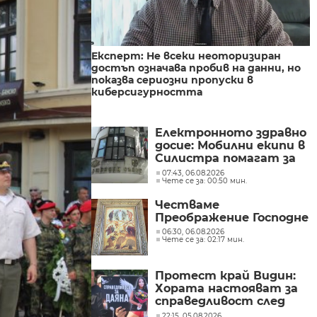
Експерт: Не всеки неоторизиран
достъп означава пробив на данни, но
показва сериозни пропуски в
киберсигурността
Електронното здравно
досие: Мобилни екипи в
Силистра помагат за
активиране на
07:43, 06.08.2026
Чете се за: 00:50 мин.
„еЗДРАВЕ“
Честваме
Преображение Господне
06:30, 06.08.2026
Чете се за: 02:17 мин.
Протест край Видин:
Хората настояват за
справедливост след
смърт на пътя
22:15, 05.08.2026