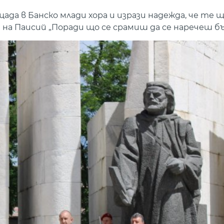
а в Банско млади хора и изрази надежда, че те 
а на Паисий „Поради що се срамиш да се наречеш бъ