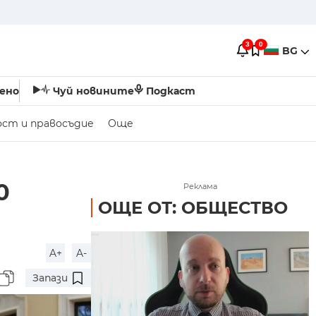
3
0
BG
ено
Чуй новините
Подкаст
ост и правосъдие
Още
0
Реклама
ОЩЕ ОТ: ОБЩЕСТВО
A+
A-
Запази