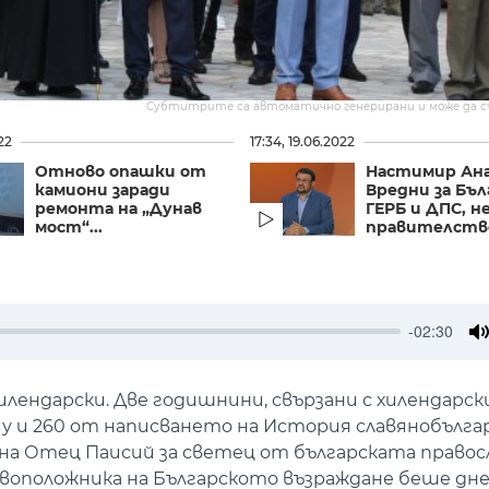
Субтитрите са автоматично генерирани и може да 
22
17:34, 19.06.2022
Отново опашки от
Настимир Ана
камиони заради
Вредни за Бъл
ремонта на „Дунав
ГЕРБ и ДПС, н
мост“...
правителст
-02:30
M
лендарски. Две годишнини, свързани с хилендарск
 и 260 от написването на История славянобългарс
на Отец Паисий за светец от българската правосл
оположника на Българското възраждане беше днес 