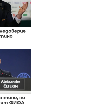
 недоверие
нтино
нтино, но
и от ФИФА