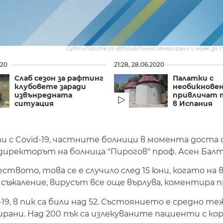
Субтитрите са автоматично генерирани и може да 
020
21:28, 28.06.2020
Слаб сезон за рафтинг
Палатки с
клубовете заради
необикновен
извънредната
привличат 
ситуация
в Испания
 с Covid-19, частните болници в момента доста с
директорът на болница "Пирогов" проф. Асен Балт
твото, това се е случило след 15 юни, когато на в
 съжаление, вирусът все още върлува, коментира п
9, в пик са били над 52. Състоянието е средно теж
ани. Над 200 пък са излекуваните пациенти с кор