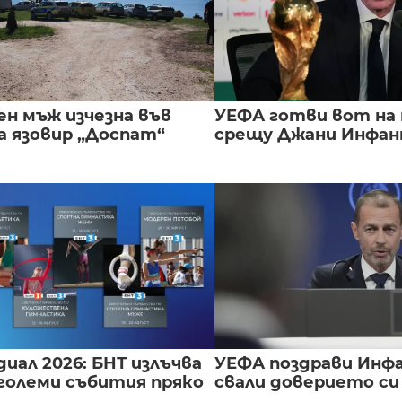
ен мъж изчезна във
УЕФА готви вот на
а язовир „Доспат“
срещу Джани Инфа
иал 2026: БНТ излъчва
УЕФА поздрави Инфа
големи събития пряко
свали доверието с