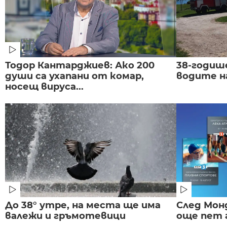
Тодор Кантарджиев: Ако 200
38-годиш
души са ухапани от комар,
водите н
носещ вируса...
До 38° утре, на места ще има
След Монд
валежи и гръмотевици
още пет 