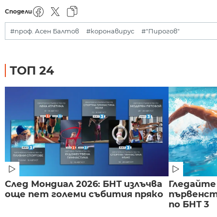
Сподели
#проф. Асен Балтов
#коронавирус
#"Пирогов"
ТОП 24
След Мондиал 2026: БНТ излъчва
Гледайте
още пет големи събития пряко
първенст
по БНТ 3