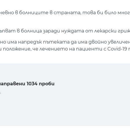
невно в болниците в страната, това би било мног
пват в болница заради нуждата от лекарски гриж
, но има напредък пътеката да има двойно увеличен
и положение, че лечението на пациенти с Covid-19
 направени 1034 проби
.