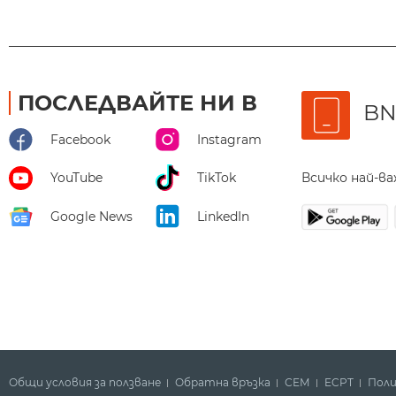
ПОСЛЕДВАЙТЕ НИ В
BN
Facebook
Instagram
Всичко най-в
YouTube
TikTok
Google News
LinkedIn
Общи условия за ползване
Обратна връзка
СЕМ
ECPT
Поли