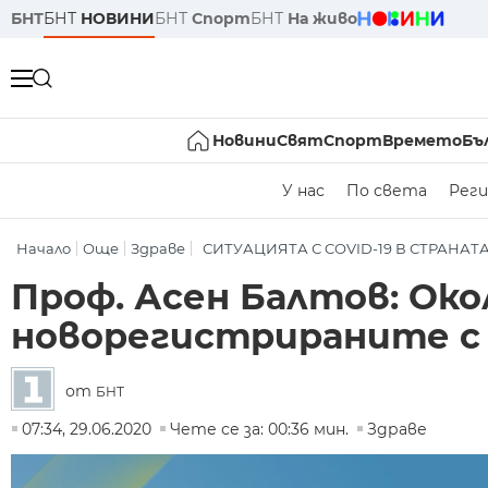
БНТ
БНТ
НОВИНИ
БНТ
Спорт
БНТ
На живо
Новини
Свят
Спорт
Времето
Бъ
У нас
По света
Реги
Начало
Още
Здраве
СИТУАЦИЯТА С COVID-19 В СТРАНАТ
Проф. Асен Балтов: Око
новорегистрираните с 
от
БНТ
07:34, 29.06.2020
Чете се за: 00:36 мин.
Здраве