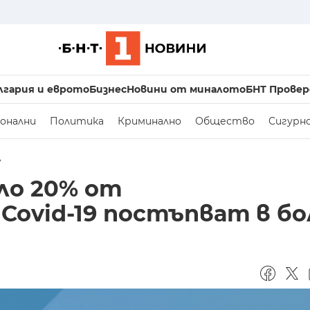
лгария и еврото
Бизнес
Новини от миналото
БНТ Провер
онални
Политика
Криминално
Общество
Сигурн
А
ло 20% от
Covid-19 постъпват в б