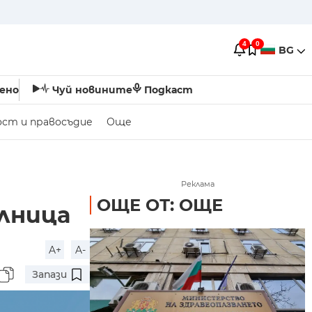
4
0
BG
ено
Чуй новините
Подкаст
ост и правосъдие
Още
Реклама
ОЩЕ ОТ: ОЩЕ
олница
A+
A-
Запази