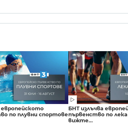
 европейското
БНТ излъчва европе
во по плувни спортове
първенство по лека
вижте...