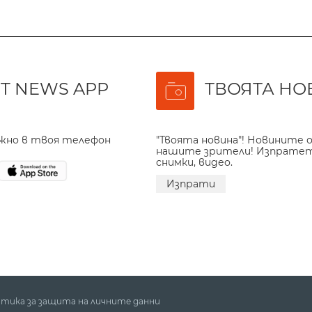
T NEWS APP
ТВОЯТА НО
ажно в твоя телефон
"Твоята новина"! Новините о
нашите зрители! Изпрате
снимки, видео.
Изпрати
тика за защита на личните данни