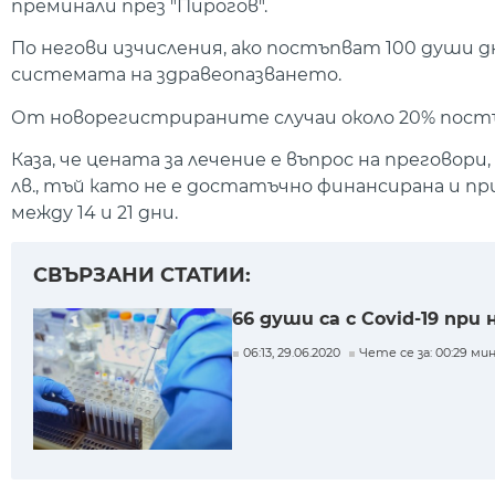
преминали през "Пирогов".
По негови изчисления, ако постъпват 100 души д
системата на здравеопазването.
От новорегистрираните случаи около 20% постъ
Каза, че цената за лечение е въпрос на преговори
лв., тъй като не е достатъчно финансирана и пр
между 14 и 21 дни.
СВЪРЗАНИ СТАТИИ:
66 души са с Covid-19 при
06:13, 29.06.2020
Чете се за: 00:29 мин