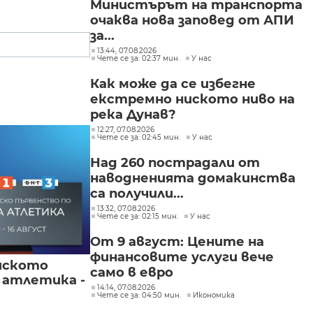
Министърът на транспорта
очаква нова заповед от АПИ
за...
13:44, 07.08.2026
Чете се за: 02:37 мин.
У нас
Как може да се избегне
екстремно ниското ниво на
река Дунав?
12:27, 07.08.2026
Чете се за: 02:45 мин.
У нас
Над 260 пострадали от
наводненията домакинства
са получили...
13:32, 07.08.2026
Чете се за: 02:15 мин.
У нас
От 9 август: Цените на
финансовите услуги вече
йското
само в евро
 атлетика -
14:14, 07.08.2026
Чете се за: 04:50 мин.
Икономика