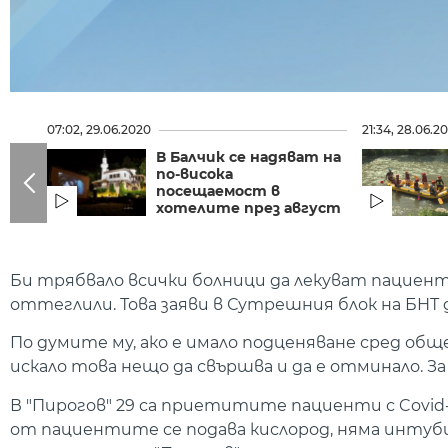
07:02, 29.06.2020
21:34, 28.06.2
В Балчик се надяват на
по-висока
посещаемост в
хотелите през август
Би трябвало всички болници да лекуват пациенти
оттеглили. Това заяви в Сутрешния блок на БНТ 
По думите му, ако е имало подценяване сред общес
искало това нещо да свършва и да е отминало. За
В "Пирогов" 29 са приетитите пациенти с Covid-1
от пациентите се подава кислород, няма интубир