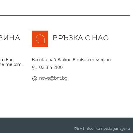
ВИНА
ВРЪЗКА С НАС
т вас,
Всичко най-важно в твоя телефон
те текст,
02 814 2100
news@bnt.bg
©БНТ. Всички права запазени