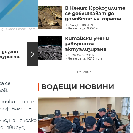
Милошев
В Кения: Крокодилите
се доближават до
домовете на хората
заради повишените
23:43, 06.08.2026
Чете се за: 03:20 мин.
нива на езерата
съдържат неточности.
Китайски учени
21:19, 28.06.2020
21:08,
завършиха
Едва 35% избирателна
актуализирана
 дизайн
активност на втория
геоложка карта на
23:29, 06.08.2026
туристи
тур нa изборите във
Чете се за: 02:12 мин.
Луната
Франция
Реклама
а се
ВОДЕЩИ НОВИНИ
ов.
сички ни се е
роф. Балтов.
ко, на няколко
онавирус,