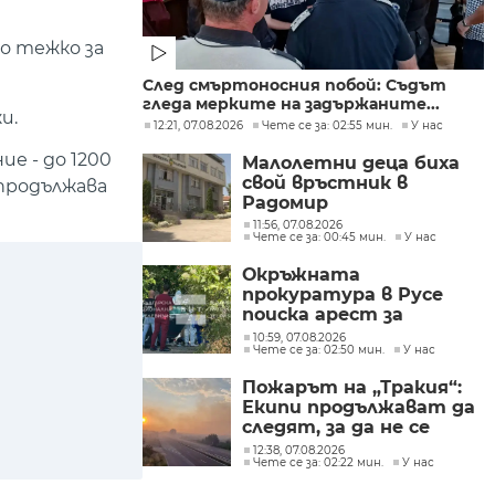
о тежко за
След смъртоносния побой: Съдът
гледа мерките на задържаните...
и.
12:21, 07.08.2026
Чете се за: 02:55 мин.
У нас
ие - до 1200
Малолетни деца биха
свой връстник в
 продължава
Радомир
11:56, 07.08.2026
Чете се за: 00:45 мин.
У нас
Окръжната
прокуратура в Русе
поиска арест за
петима от
10:59, 07.08.2026
Чете се за: 02:50 мин.
У нас
участниците в
групите, свързани с
Пожарът на „Тракия“:
разбитата
Екипи продължават да
лаборатория за
следят, за да не се
фентанил
разпространява
12:38, 07.08.2026
Чете се за: 02:22 мин.
У нас
огънят