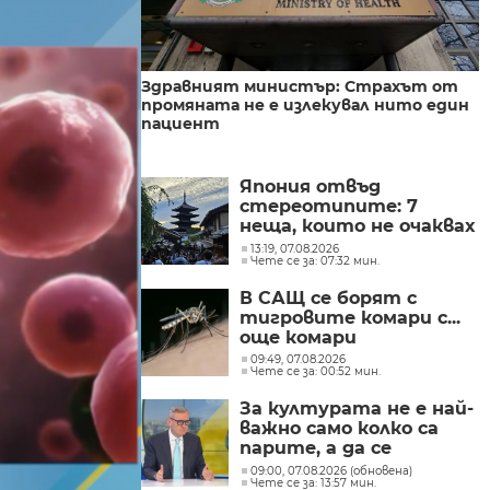
Здравният министър: Страхът от
промяната не е излекувал нито един
пациент
Япония отвъд
стереотипите: 7
неща, които не очаквах
(СНИМКИ)
13:19, 07.08.2026
Чете се за: 07:32 мин.
В САЩ се борят с
тигровите комари с...
още комари
09:49, 07.08.2026
Чете се за: 00:52 мин.
За културата не е най-
важно само колко са
парите, а да се
изплащат навреме,
09:00, 07.08.2026 (обновена)
Чете се за: 13:57 мин.
заяви министър Евтим