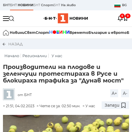
БНТ
БНТ
НОВИНИ
БНТ
Спорт
БНТ
На живо
BG
0
0
Новини
Свят
Спорт
Времето
България и еврото
Би
НАЗАД
Начало
Регионални
У нас
Производители на плодове и
зеленчуци протестираха в Русе и
блокираха трафика за "Дунав мост"
A+
A-
БНТ
от
Запази
21:51, 04.02.2023
Чете се за: 02:50 мин.
У нас