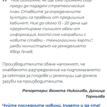
"Ние обявихме, че ще има промени още
преди да подадем стратегическия
план. Ставките за определените
култури са правени от предишния
кабинет. Ние до около 15 - 20 дена ще
презентираме пълният обем от
информация, който сме направили с
новите ставки - технологични карти",
заяви министърът на земеделието
Явор Гечев.
Производителите обаче напомнят, че
очакваното разпределение на подпомагането
за сектора за плодове и зеленчуци ще донесе
загуби на производителите.
Репортери: Венета Николова, Деница
Торньова
Чуйте последните новини, където и да сте!