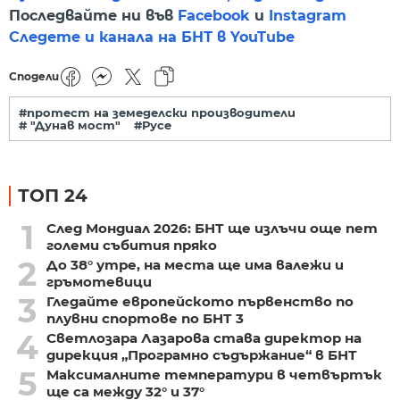
Последвайте ни във
Facebook
и
Instagram
Следете и канала на БНТ в YouTube
Сподели
#протест на земеделски производители
# "Дунав мост"
#Русе
ТОП 24
1
След Мондиал 2026: БНТ ще излъчи още пет
големи събития пряко
2
До 38° утре, на места ще има валежи и
гръмотевици
3
Гледайте европейското първенство по
плувни спортове по БНТ 3
4
Светлозара Лазарова става директор на
дирекция „Програмно съдържание“ в БНТ
5
Максималните температури в четвъртък
ще са между 32° и 37°