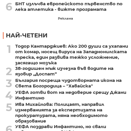
6
БНТ излъчва европейското първенство по
лека атлетика - вижте програмата
Реклама
НАЙ-ЧЕТЕНИ
1
Тодор Кантарджиев: Ако 200 души са ухапани
от комар, носещ вируса на Западнонилската
треска, един развива тежко усложнение,
засягащо мозъка
2
38-годишен мъж изчезна във водите на
язовир „Доспат“
3
България посреща чудотворната икона на
Света Богородица – "Хавайска"
4
УЕФА готви вот на недоверие срещу Джани
Инфантино
5
Ива Михайлова: Полицаят, направил
измерванията за експертизата на
прокуратурата, няма необходимото
образование
6
УЕФА поздрави Инфантино, но свали