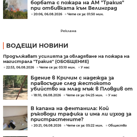
борбата с пожара на АМ "Тракия"
при отбивката към Велинград
20:06, 06.08.2026
Чете се за: 01:50 мин.
Реклама
ВОДЕЩИ НОВИНИ
Продължават усилията за овладяване на пожара на
магистрала "Тракия" (ОБОБЩЕНИЕ)
22:53, 06.08.2026
Чете се за: 03:10 мин.
У нас
Бдение в Кричим с надежда за
правосъдие след жестокото
убийство на млад мъж в Пловдив от
тийнейджъри
18:10, 06.08.2026
Чете се за: 04:25 мин.
У нас
В капана на фентанила: Кой
ръководи трафика и има ли изход за
пристрастените?
20:21, 06.08.2026
Чете се за: 05:22 мин.
Общество