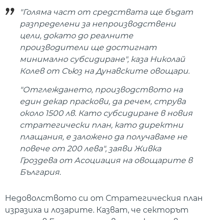
"Голяма част от средствата ще бъдат
разпределени за непроизводствени
цели, докато до реалните
производители ще достигнат
минимално субсидиране", каза Николай
Колев от Съюз на Дунавските овощари.
"Отглеждането, производството на
един декар праскови, да речем, струва
около 1500 лв. Като субсидиране в новия
стратегически план, като директни
плащания, е заложено да получаваме не
повече от 200 лева", заяви Живка
Гроздева от Асоциация на овощарите в
България.
Недоволството си от Стратегическия план
изразиха и лозарите. Казват, че секторът