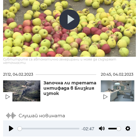
Субтитрите са автоматично генерирани и може да съдържат
неточности.
21:12, 04.02.2023
20:45, 04.02.2023
Започна ли третата
интифада в Близкия
изток
Слушай новината
-02:47
Play
Mute
Setti