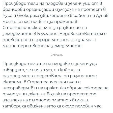
Производители на плодове и зеленчуци от 8
браншови организации излязоха на протест в
Русе и блокираха движението в района на Дунав
мост. Те настояват за промени в
Стратегическия план за развитие на
земеделието в България. Недоволството им е
провокирано и заради липсата на диалог с
министерството на земеделието.
Реклама
Производителите на плодове и зеленчуци
твърдят, че начинът, по който са
разпределени средствата по различните
екосхеми в Стратегическия план е
несправедлив и на практика обрича сектора на
пълно унищожение. В знак на протест те
изсипаха на пътното платно ябълки и
затвориха движението за около половин час.