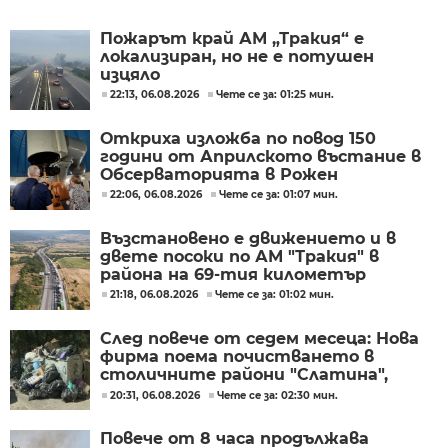
Пожарът край АМ „Тракия“ е
локализиран, но не е потушен
изцяло
22:13, 06.08.2026
Чете се за: 01:25 мин.
Откриха изложба по повод 150
години от Априлското въстание в
Обсерваторията в Рожен
22:06, 06.08.2026
Чете се за: 01:07 мин.
Възстановено е движението и в
двете посоки по АМ "Тракия" в
района на 69-тия километър
21:18, 06.08.2026
Чете се за: 01:02 мин.
След повече от седем месеца: Нова
фирма поема почистването в
столичните райони "Слатина",
"Подуяне" и "Изгрев"
20:31, 06.08.2026
Чете се за: 02:30 мин.
Повече от 8 часа продължава