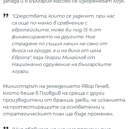
запада и в България масово се изкореняват лозя.
"Средствата, които се заделят, при нас
са още по-малко в сравнение с
европейските, може би под 15 % от
финансирането на другите. Ние
страдаме по същия начин не само от
вноса на грозде, а и на вина от цяла
Европа", каза Георги Михайлов от
Национално сдружение на българските
лозари.
Министърът на земеделието Явор Гечев,
който беше в Пловдив на среща с други
производители от бранша, заяви, че исканията
на протестиращите са основателни и
стратегическият план ще бъде променен.