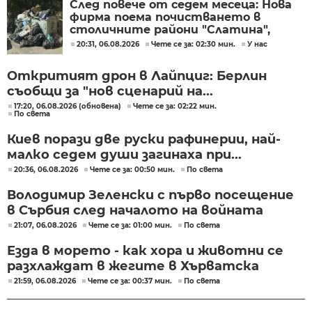
След повече от седем месеца: Нова
фирма поема почистването в
столичните райони "Слатина",
"Подуяне" и "Изгрев"
20:31, 06.08.2026
Чете се за: 02:30 мин.
У нас
Откритият дрон в Лайпциг: Берлин
съобщи за "нов сценарий на...
17:20, 06.08.2026 (обновена)
Чете се за: 02:22 мин.
По света
Киев порази две руски рафинерии, най-
малко седем души загинаха при...
20:36, 06.08.2026
Чете се за: 00:50 мин.
По света
Володимир Зеленски с първо посещение
в Сърбия след началото на войната
21:07, 06.08.2026
Чете се за: 01:00 мин.
По света
Езда в морето - как хора и животни се
разхлаждат в жегите в Хърватска
21:59, 06.08.2026
Чете се за: 00:37 мин.
По света