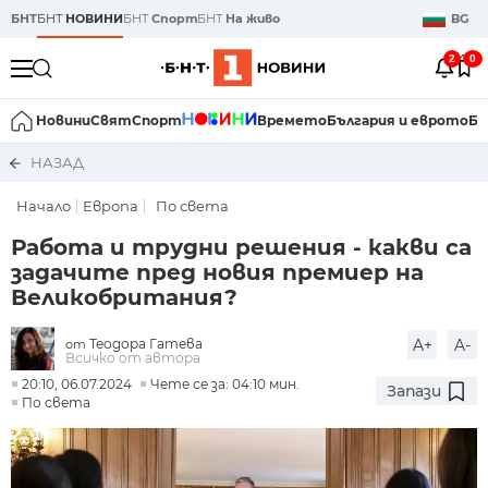
БНТ
БНТ
НОВИНИ
БНТ
Спорт
БНТ
На живо
BG
2
0
Новини
Свят
Спорт
Времето
България и еврото
Би
НАЗАД
Начало
Европа
По света
Работа и трудни решения - какви са
задачите пред новия премиер на
Великобритания?
Теодора Гатева
A+
A-
от
Всичко от автора
20:10, 06.07.2024
Чете се за: 04:10 мин.
Запази
По света