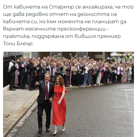
От кабинета на Стармър се ангажираха, че той
ще дава редовно отчет на дейността на
кабинета си, но към момента не планират да
върнат месечните пресконференции -
практика, поддържана от бившия премиер
Тони Блеър.