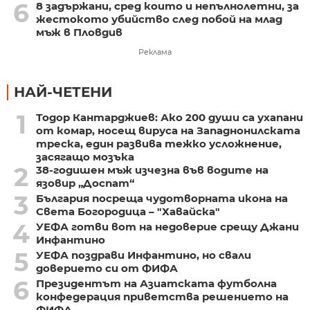
6
8 задържани, сред които и непълнолетни, за
жестокото убийство след побой на млад
мъж в Пловдив
Реклама
НАЙ-ЧЕТЕНИ
1
Тодор Кантарджиев: Ако 200 души са ухапани
от комар, носещ вируса на Западнонилската
треска, един развива тежко усложнение,
засягащо мозъка
2
38-годишен мъж изчезна във водите на
язовир „Доспат“
3
България посреща чудотворната икона на
Света Богородица – "Хавайска"
4
УЕФА готви вот на недоверие срещу Джани
Инфантино
5
УЕФА поздрави Инфантино, но свали
доверието си от ФИФА
6
Президентът на Азиатската футболна
конфедерация приветства решението на
ФИФА