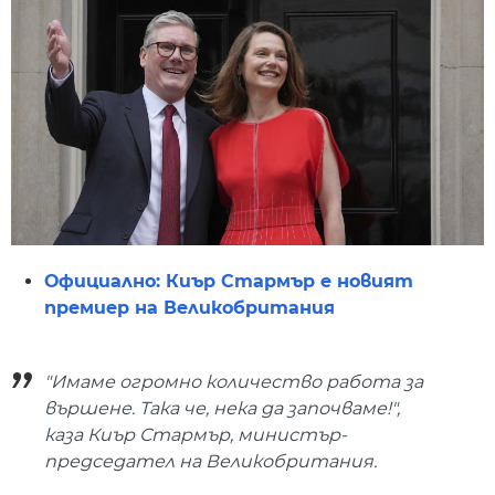
Официално: Киър Стармър е новият
премиер на Великобритания
"Имаме огромно количество работа за
вършене. Така че, нека да започваме!",
каза Киър Стармър, министър-
председател на Великобритания.