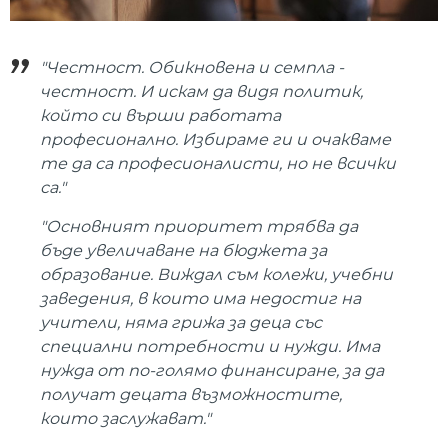
"Честност. Обикновена и семпла -
честност. И искам да видя политик,
който си върши работата
професионално. Избираме ги и очакваме
те да са професионалисти, но не всички
са."
"Основният приоритет трябва да
бъде увеличаване на бюджета за
образование. Виждал съм колежи, учебни
заведения, в които има недостиг на
учители, няма грижа за деца със
специални потребности и нужди. Има
нужда от по-голямо финансиране, за да
получат децата възможностите,
които заслужават."