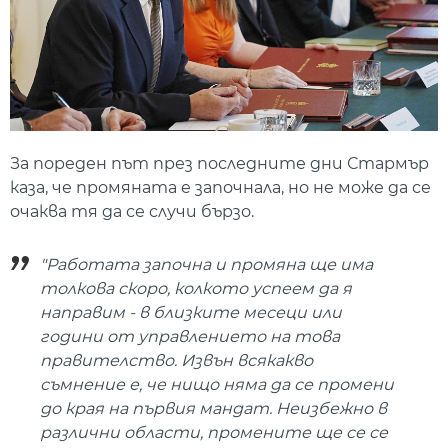
За пореден път през последните дни Стармър
каза, че промяната е започнала, но не може да се
очаква тя да се случи бързо.
"Работата започна и промяна ще има
толкова скоро, колкото успеем да я
направим - в близките месеци или
години от управлението на това
правителство. Извън всякакво
съмнение е, че нищо няма да се промени
до края на първия мандат. Неизбежно в
различни области, промените ще се се