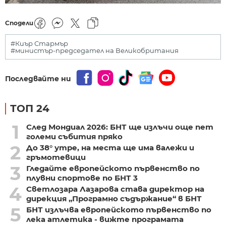
Сподели
#Киър Стармър
#министър-председател на Великобритания
Последвайте ни
ТОП 24
1
След Мондиал 2026: БНТ ще излъчи още пет
големи събития пряко
2
До 38° утре, на места ще има валежи и
гръмотевици
3
Гледайте европейското първенство по
плувни спортове по БНТ 3
4
Светлозара Лазарова става директор на
дирекция „Програмно съдържание“ в БНТ
5
БНТ излъчва европейското първенство по
лека атлетика - вижте програмата