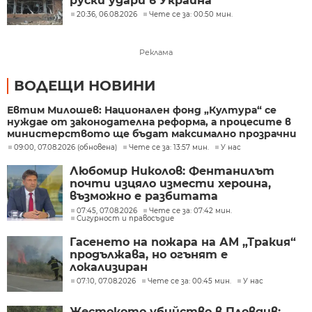
руски удари в Украйна
20:36, 06.08.2026
Чете се за: 00:50 мин.
Реклама
ВОДЕЩИ НОВИНИ
Евтим Милошев: Национален фонд „Култура“ се
нуждае от законодателна реформа, а процесите в
министерството ще бъдат максимално прозрачни
09:00, 07.08.2026 (обновена)
Чете се за: 13:57 мин.
У нас
Любомир Николов: Фентанилът
почти изцяло измести хероина,
възможно е разбитата
лаборатория да е единствената у
07:45, 07.08.2026
Чете се за: 07:42 мин.
Сигурност и правосъдие
нас
Гасенето на пожара на АМ „Тракия“
продължава, но огънят е
локализиран
07:10, 07.08.2026
Чете се за: 00:45 мин.
У нас
Жестокото убийство в Пловдив: