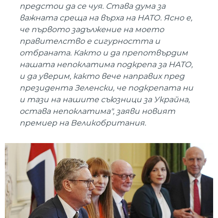
предстои да се чуя. Става дума за
важната среща на върха на НАТО. Ясно е,
че първото задължение на моето
правителство е сигурността и
отбраната. Както и да препотвърдим
нашата непоклатима подкрепа за НАТО,
и да уверим, както вече направих пред
президента Зеленски, че подкрепата ни
и тази на нашите съюзници за Украйна,
остава непоклатима", заяви новият
премиер на Великобритания.