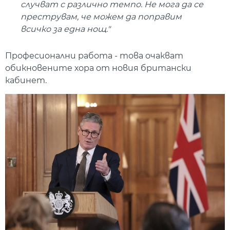
случват с различно темпо. Не мога да се
преструвам, че можем да поправим
всичко за една нощ."
Професионални работа - това очакват
обикновените хора от новия британски
кабинет.