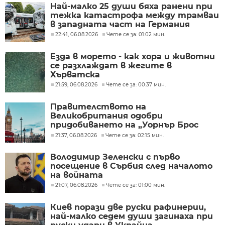
Най-малко 25 души бяха ранени при
тежка катастрофа между трамваи
в западната част на Германия
22:41, 06.08.2026
Чете се за: 01:02 мин.
Езда в морето - как хора и животни
се разхлаждат в жегите в
Хърватска
21:59, 06.08.2026
Чете се за: 00:37 мин.
Правителството на
Великобритания одобри
придобиването на „Уорнър Брос
Дискавъри“ от „Парамаунт“ за 110
21:37, 06.08.2026
Чете се за: 02:15 мин.
млрд. долара
Володимир Зеленски с първо
посещение в Сърбия след началото
на войната
21:07, 06.08.2026
Чете се за: 01:00 мин.
Киев порази две руски рафинерии,
най-малко седем души загинаха при