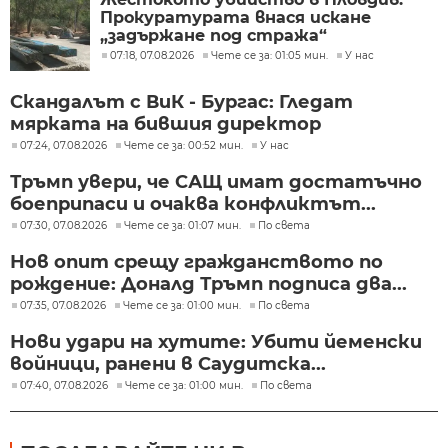
Прокуратурата внася искане
„задържане под стража“
07:18, 07.08.2026
Чете се за: 01:05 мин.
У нас
Скандалът с ВиК - Бургас: Гледат
мярката на бившия директор
07:24, 07.08.2026
Чете се за: 00:52 мин.
У нас
Тръмп увери, че САЩ имат достатъчно
боеприпаси и очаква конфликтът...
07:30, 07.08.2026
Чете се за: 01:07 мин.
По света
Нов опит срещу гражданството по
рождение: Доналд Тръмп подписа два...
07:35, 07.08.2026
Чете се за: 01:00 мин.
По света
Нови удари на хутите: Убити йеменски
войници, ранени в Саудитска...
07:40, 07.08.2026
Чете се за: 01:00 мин.
По света