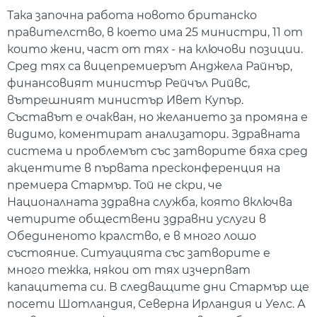
Така започна работа новото британско
правителство, в което има 25 министри, 11 от
които жени, част от тях - на ключови позиции.
Сред тях са вицепремиерът Анджела Райнър,
финансовият министър Рейчъл Рийвс,
вътрешният министър Ивет Купър.
Съставът е очакван, но желанието за промяна е
видимо, коментират анализатори. Здравната
система и проблемът със затворите бяха сред
акцентите в първата пресконференция на
премиера Стармър. Той не скри, че
Националната здравна служба, която включва
четирите обществени здравни услуги в
Обединеното кралство, е в много лошо
състояние. Ситуацията със затворите е
много тежка, някои от тях изчерпват
капацитета си. В следващите дни Стармър ще
посети Шотландия, Северна Ирландия и Уелс. А