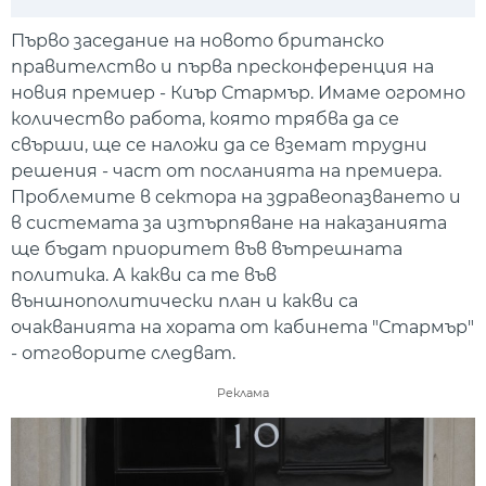
Play
Mute
Setti
Първо заседание на новото британско
правителство и първа пресконференция на
новия премиер - Киър Стармър. Имаме огромно
количество работа, която трябва да се
свърши, ще се наложи да се вземат трудни
решения - част от посланията на премиера.
Проблемите в сектора на здравеопазването и
в системата за изтърпяване на наказанията
ще бъдат приоритет във вътрешната
политика. А какви са те във
външнополитически план и какви са
очакванията на хората от кабинета "Стармър"
- отговорите следват.
Реклама