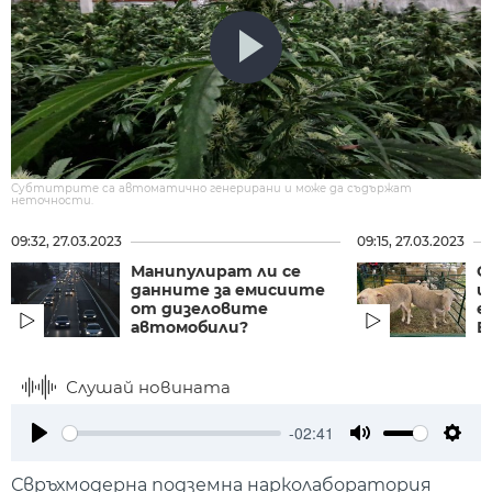
Субтитрите са автоматично генерирани и може да съдържат
неточности.
09:32, 27.03.2023
09:15, 27.03.2023
Манипулират ли се
О
данните за емисиите
и
от дизеловите
е
автомобили?
В
Слушай новината
-02:41
Play
Mute
Setti
Свръхмодерна подземна нарколаборатория