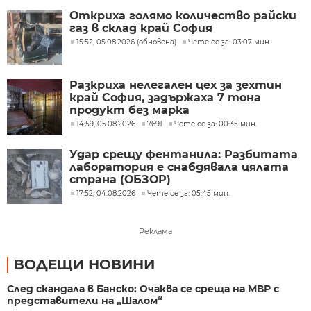
Откриха голямо количество райски
газ в склад край София
15:52, 05.08.2026 (обновена)
Чете се за: 03:07 мин.
Разкриха нелегален цех за зехтин
край София, задържаха 7 тона
продукт без марка
14:59, 05.08.2026
7691
Чете се за: 00:35 мин.
Удар срещу фентанила: Разбитата
лаборатория е снабдявала цялата
страна (ОБЗОР)
17:52, 04.08.2026
Чете се за: 05:45 мин.
Реклама
ВОДЕЩИ НОВИНИ
След скандала в Банско: Очаква се среща на МВР с
представители на „Шалом“