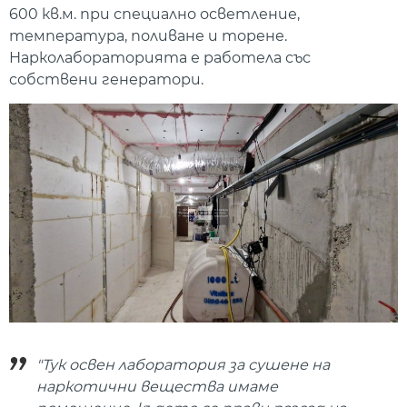
600 кв.м. при специално осветление,
температура, поливане и торене.
Нарколабораторията е работела със
собствени генератори.
"Тук освен лаборатория за сушене на
наркотични вещества имаме