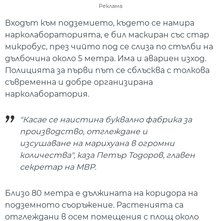
Реклама
Входът към подземието, където се намира
нарколабораторията, е бил маскиран със стар
микробус, през чийто под се слиза по стълби на
дълбочина около 5 метра. Има и авариен изход.
Полицията за първи път се сблъсква с толкова
съвременна и добре организирана
нарколаборатория.
"Касае се наистина буквално фабрика за
производство, отглеждане и
изсушаване на марихуана в огромни
количества", каза Петър Тодоров, главен
секретар на МВР.
Близо 80 метра е дължината на коридора на
подземното съоръжение. Растенията са
отглеждани в осем помещения с площ около