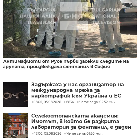
Антимафиоти от Русе първи засекли следите на
групата, произвеждала фентанил в София
Задържаха у нас организатор на
международна мрежа за
наркотрафик към Украйна и ЕС
18:05, 05.08.2026
6634
Чете се за: 02:52 мин.
Селскостопанската академия:
Имотът, в който бе разкрита
лаборатория за фентанил, е даден
дългосрочно под наем
17:00, 05.08.2026
Чете се за: 01:20 мин.