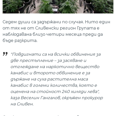
Седем души са задържани по случая. Нито един
от тях не от Сливенски регион Групата е
наблюдавана близо четири месеца преди да
бъде разкрита.
"Повдигнати са на всички обвинения за
две престъпление – за засяване и
отглеждане на наркотично вещество
канабис и второто обвинение е за
държане на суха растителна маса
канабис в големи количества, която е
оценена на стойност 240 хиляди лева",
каза Веселин Гангалов, окръжен прокурор
на Сливен.