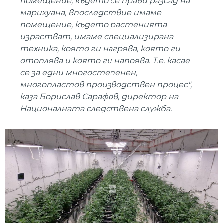
помещение, където се прави разсад на
марихуана, впоследствие имаме
помещение, където растенията
израстват, имаме специализирана
техника, която ги нагрява, която ги
отоплява и която ги напоява. Т.е. касае
се за едни многостепенен,
многопластов производствен процес",
каза Борислав Сарафов, директор на
Националната следствена служба.