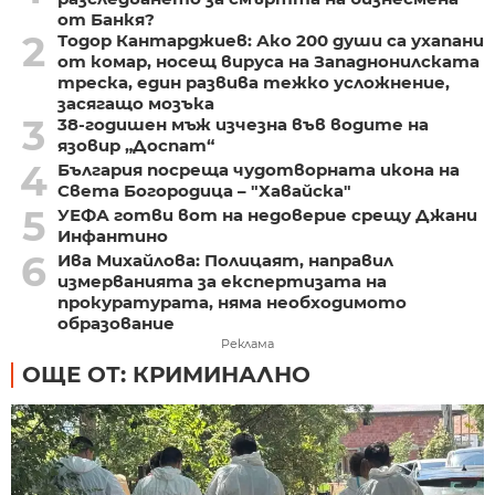
от Банкя?
2
Тодор Кантарджиев: Ако 200 души са ухапани
от комар, носещ вируса на Западнонилската
треска, един развива тежко усложнение,
засягащо мозъка
3
38-годишен мъж изчезна във водите на
язовир „Доспат“
4
България посреща чудотворната икона на
Света Богородица – "Хавайска"
5
УЕФА готви вот на недоверие срещу Джани
Инфантино
6
Ива Михайлова: Полицаят, направил
измерванията за експертизата на
прокуратурата, няма необходимото
образование
Реклама
ОЩЕ ОТ: КРИМИНАЛНО