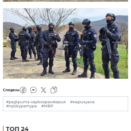
Сподели
#разкрита наркооранжерия
#марихуана
#прокуратура
#МВР
ТОП 24