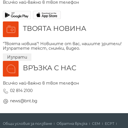
Всичко най-важно в твоя телефон
ТВОЯТА НОВИНА
"Твоята новина"! Новините от вас, нашите зрители!
Изпратете текст, снимки, видео.
Изпрати
ВРЪЗКА С НАС
Всичко най-важно в твоя телефон
02 814 2100
news@bnt.bg
Общи условия за ползване
Обратна връзка
СЕМ
ECPT