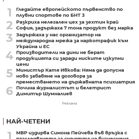
1
Гледайте европейското първенство по
плувни спортове по БНТ 3
2
Разкриха нелегален цех за зехтин край
София, задържаха 7 тона продукт без марка
3
Задържаха у нас организатор на
международна мрежа за наркотрафик към
Украйна и ЕС
4
Производители на дини не берат
продукцията си заради ниските изкупни
цени
5
Министър Катя Ивкова: Няма да допусна
ново забавяне на договора за
преместването на държавната психиатрия
6
Почина журналистът и белетрист
Димитър Шумналиев
Реклама
НАЙ-ЧЕТЕНИ
1
МВР издирва Симона Пейчева във връзка с
разследването за смъртта на бизнесмена