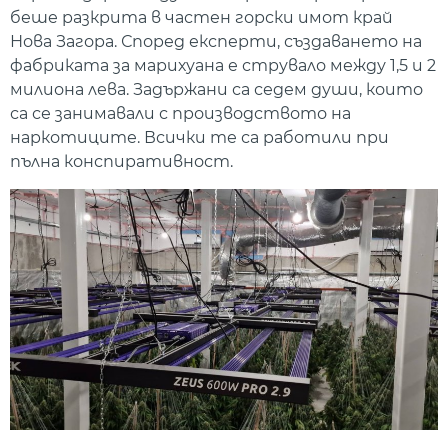
беше разкрита в частен горски имот край
Нова Загора. Според експерти, създаването на
фабриката за марихуана е струвало между 1,5 и 2
милиона лева. Задържани са седем души, които
са се занимавали с производството на
наркотиците. Всички те са работили при
пълна конспиративност.