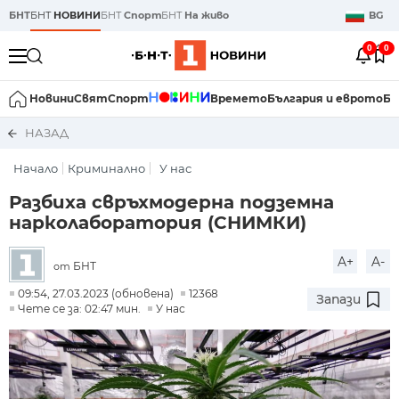
БНТ
БНТ
НОВИНИ
БНТ
Спорт
БНТ
На живо
BG
0
0
Новини
Свят
Спорт
Времето
България и еврото
Би
НАЗАД
Начало
Криминално
У нас
Разбиха свръхмодерна подземна
нарколаборатория (СНИМКИ)
A+
A-
БНТ
от
09:54, 27.03.2023 (обновена)
12368
Запази
Чете се за: 02:47 мин.
У нас