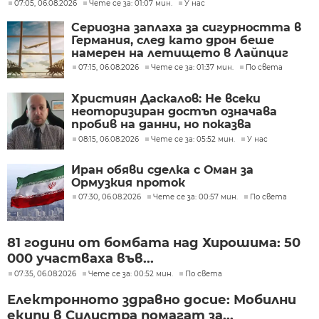
07:05, 06.08.2026
Чете се за: 01:07 мин.
У нас
Сериозна заплаха за сигурността в
Германия, след като дрон беше
намерен на летището в Лайпциг
07:15, 06.08.2026
Чете се за: 01:37 мин.
По света
Християн Даскалов: Не всеки
неоторизиран достъп означава
пробив на данни, но показва
сериозни пропуски в
08:15, 06.08.2026
Чете се за: 05:52 мин.
У нас
киберсигурността
Иран обяви сделка с Оман за
Ормузкия проток
07:30, 06.08.2026
Чете се за: 00:57 мин.
По света
81 години от бомбата над Хирошима: 50
000 участваха във...
07:35, 06.08.2026
Чете се за: 00:52 мин.
По света
Електронното здравно досие: Мобилни
екипи в Силистра помагат за...