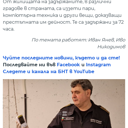
От жилищата на задържаните, в различни
градове в страната, са иззети пари,
компютърна техника и други вещи, доказващи
престъпната им дейност. Те са задържани за 72
часа.
По темата работят: Иван Янев, Иво
Никодимов
Чуйте последните новини, където и да сте!
Последвайте ни във
Facebook
и
Instagram
Следете и канала на БНТ в YouTube