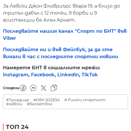
За Левски Джон Фловриърс вкара 19, а близо до
трипъл-дабъл с 12 точки, 9 борби и 9
асистенции бе Алън Арнет.
Последвайте нашия канал "Спорт по БНТ" във
Viber
Последвайте ни и във Фейсбук, за да сте
винаги в час с последните спортни новини
Намерете БНТ в социалните мрежи:
Instagram
,
Facebook
,
LinkedIn
,
TikTok
Сподели
#Триадица
#НБЛ 2023/24
# Рилски спортист
#левски
#баскетбол
ТОП 24