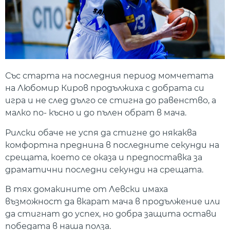
Със старта на последния период момчетата
на Любомир Киров продължиха с добрата си
игра и не след дълго се стигна до равенство, а
малко по- късно и до пълен обрат в мача.
Рилски обаче не успя да стигне до някаква
комфортна преднина в последните секунди на
срещата, което се оказа и предпоставка за
драматични последни секунди на срещата.
В тях домакините от Левски имаха
възможност да вкарат мача в продължение или
да стигнат до успех, но добра защита остави
победата в наша полза.