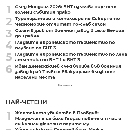
1
След Мондиал 2026: БНТ излъчва още пет
големи събития пряко
2
Туроператори и хотелиери по Северното
Черноморие отчитат по-слаб сезон
3
Силен взрив от военния завод в село Белица
до Трявна
4
Гледайте европейското първенство по
плуване по БНТ 3
5
Гледайте европейското първенство по лека
атлетика по БНТ 1 и БНТ 3
6
Иван Демерджиев след взрива във военния
завод край Трявна: Евакуираме близките
населени места
Реклама
НАЙ-ЧЕТЕНИ
1
Жестокото убийство в Пловдив:
Младежите са били Георги повече от час и
си купили дюнери с парите му
Убийство край Слънчев бряг: Мъж е