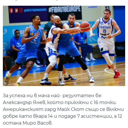
За успеха ни в мача най- резултатен бе
Александър Янев, който приключи с 16 точки.
Американският гард Майк Скот също се включи
добре като вкара 14 и подаде 7 асистенции, а 12
остана Миро Васов.