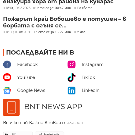
евакуира хора от района на Куварас
18:10, 10.08.2026
Чете се за: 00:47 мин.
По света
Пожарът край Бобошево е потушен – в
борбата с огъня се...
18:09, 10.08.2026
Чете се за: 02:22 мин.
У нас
ПОСЛЕДВАЙТЕ НИ В
Facebook
Instagram
YouTube
TikTok
Google News
LinkedIn
BNT NEWS APP
Всичко най-важно в твоя телефон