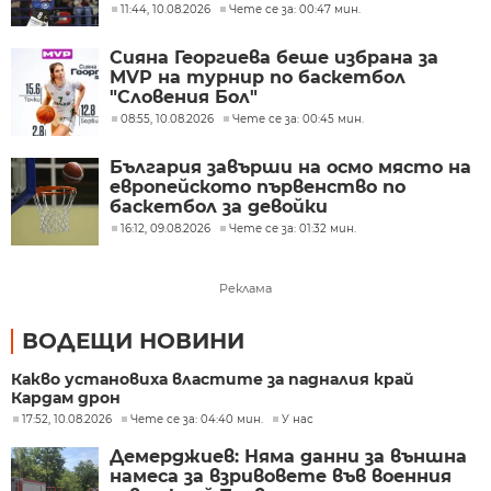
11:44, 10.08.2026
Чете се за: 00:47 мин.
Сияна Георгиева беше избрана за
MVP на турнир по баскетбол
"Словения Бол"
08:55, 10.08.2026
Чете се за: 00:45 мин.
България завърши на осмо място на
европейското първенство по
баскетбол за девойки
16:12, 09.08.2026
Чете се за: 01:32 мин.
Реклама
ВОДЕЩИ НОВИНИ
Какво установиха властите за падналия край
Кардам дрон
17:52, 10.08.2026
Чете се за: 04:40 мин.
У нас
Демерджиев: Няма данни за външна
намеса за взривовете във военния