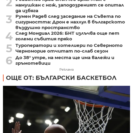
2
намушкан с нож, заподозреният се опитал
да избяга
3
Румен Радев след заседание на Съвета по
сигурността: Дрон е нахлул в българското
въздушно пространство
4
След Мондиал 2026: БНТ излъчва още пет
големи събития пряко
5
Туроператори и хотелиери по Северното
Черноморие отчитат по-слаб сезон
6
До 38° утре, на места ще има валежи и
гръмотевици
Реклама
ОЩЕ ОТ: БЪЛГАРСКИ БАСКЕТБОЛ