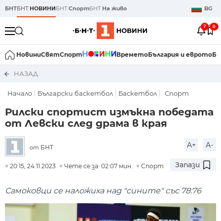
БНТ
БНТ
НОВИНИ
БНТ
Спорт
БНТ
На живо
BG
7
0
Новини
Свят
Спорт
Времето
България и еврото
Би
НАЗАД
Начало
Български баскетбол
Баскетбол
Спорт
Рилски спортист измъкна победата
от Левски след драма в края
A+
A-
БНТ
от
Запази
20:15, 24.11.2023
Чете се за: 02:07 мин.
Спорт
Самоковци се наложиха над "сините" със 78:76