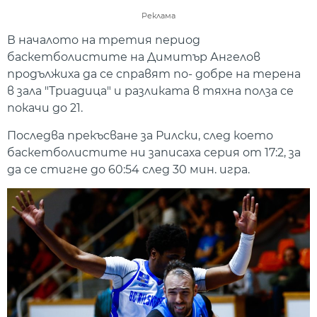
Реклама
В началото на третия период
баскетболистите на Димитър Ангелов
продължиха да се справят по- добре на терена
в зала "Триадица" и разликата в тяхна полза се
покачи до 21.
Последва прекъсване за Рилски, след което
баскетболистите ни записаха серия от 17:2, за
да се стигне до 60:54 след 30 мин. игра.