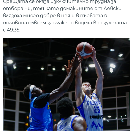
Срещата се оказа изключително трудна за
отбора ни, тъй като домакините от Левски
влязоха много добре в нея и в първата й
половина съвсем заслужено водеха в резултата
с 49:35.