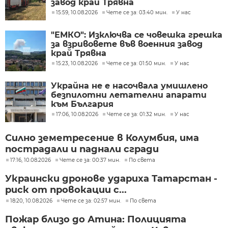
завод край Трявна
15:59, 10.08.2026
Чете се за: 03:40 мин.
У нас
"ЕМКО": Изключва се човешка грешка
за взривовете във военния завод
край Трявна
15:23, 10.08.2026
Чете се за: 01:50 мин.
У нас
Украйна не е насочвала умишлено
безпилотни летателни апарати
към България
17:06, 10.08.2026
Чете се за: 01:32 мин.
У нас
Силно земетресение в Колумбия, има
пострадали и паднали сгради
17:16, 10.08.2026
Чете се за: 00:37 мин.
По света
Украински дронове удариха Татарстан -
риск от провокации с...
18:20, 10.08.2026
Чете се за: 02:57 мин.
По света
Пожар близо до Атина: Полицията