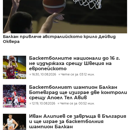
Балкан привлече австралийското крило Дейвид
Оквера
Баскетболните национали до 16 г.
не издържаха срещу Швеция на
европейското
16:30, 10.08.2026
Чете се за: 03:12 мин.
Баскетболният шампион Балкан
Ботевград ще изиграе две контроли
срещу Апоел Тел Авив
12:19, 10.08.2026
Чете се за: 00:52 мин.
Иван Алипиев се завръща в България
и ще играе за баскетболния
шампион Балкан