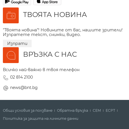
ТВОЯТА НОВИНА
"Твоята новина"! Новините от вас, нашите зрители!
Изпратете текст, снимки, видео.
Изпрати
ВРЪЗКА С НАС
Всичко най-важно в твоя телефон
02 814 2100
news@bnt.bg
Общи условия за ползване
Обратна връзка
СЕМ
ECPT
Политика за защита на личните данни