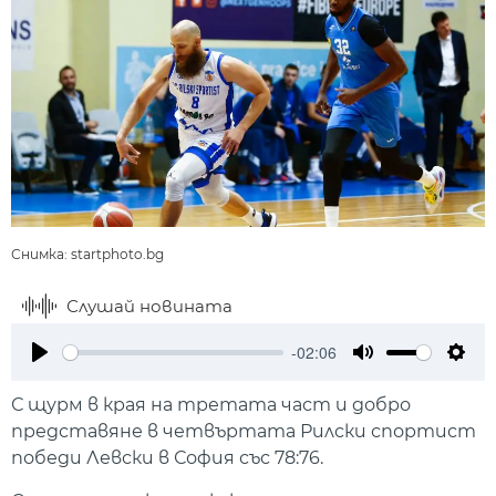
Снимка: startphoto.bg
Слушай новината
-02:06
Play
Mute
Setti
С щурм в края на третата част и добро
представяне в четвъртата Рилски спортист
победи Левски в София със 78:76.