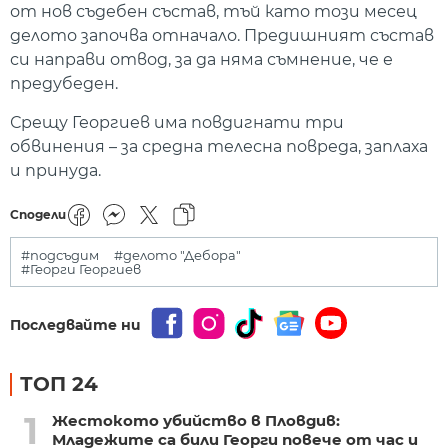
от нов съдебен състав, тъй като този месец
делото започва отначало. Предишният състав
си направи отвод, за да няма съмнение, че е
предубеден.
Срещу Георгиев има повдигнати три
обвинения – за средна телесна повреда, заплаха
и принуда.
Сподели
#подсъдим
#делото "Дебора"
#Георги Георгиев
Последвайте ни
ТОП 24
1
Жестокото убийство в Пловдив:
Младежите са били Георги повече от час и