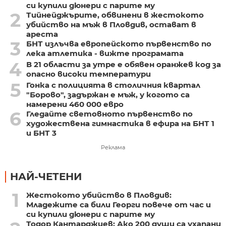
си купили дюнери с парите му
2
Тийнейджърите, обвинени в жестокото
убийство на мъж в Пловдив, остават в
ареста
3
БНТ излъчва европейското първенство по
лека атлетика - вижте програмата
4
В 21 области за утре е обявен оранжев код за
опасно високи температури
5
Гонка с полицията в столичния квартал
"Борово", задържан е мъж, у когото са
намерени 460 000 евро
6
Гледайте световното първенство по
художествена гимнастика в ефира на БНТ 1
и БНТ 3
Реклама
НАЙ-ЧЕТЕНИ
1
Жестокото убийство в Пловдив:
Младежите са били Георги повече от час и
си купили дюнери с парите му
Тодор Кантарджиев: Ако 200 души са ухапани