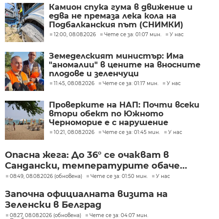
Камион спука гума в движение и
едва не премаза лека кола на
Подбалканския път (СНИМКИ)
12:00, 08.08.2026
Чете се за: 01:07 мин.
У нас
Земеделският министър: Има
"аномалии" в цените на вносните
плодове и зеленчуци
11:45, 08.08.2026
Чете се за: 01:17 мин.
У нас
Проверките на НАП: Почти всеки
втори обект по Южното
Черноморие е с нарушение
10:21, 08.08.2026
Чете се за: 01:45 мин.
У нас
Опасна жега: До 36° се очакват в
Сандански, температурите обаче...
08:49, 08.08.2026 (обновена)
Чете се за: 01:50 мин.
У нас
Започна официалната визита на
Зеленски в Белград
08:27, 08.08.2026 (обновена)
Чете се за: 04:07 мин.