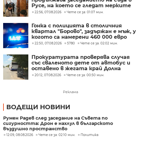
Русе, на което се гледат мерките
на задържаните
22:56, 07.08.2026
Чете се за: 01:07 мин.
Гонка с полицията в столичния
квартал "Борово", задържан е мъж, у
когото са намерени 460 000 евро
22:50, 07.08.2026
5780
Чете се за: 02:02 мин.
Прокуратурата проверява случая
със сваленото дете от автобус и
оставено в жегата край Долна
Митрополия
20:12, 07.08.2026
Чете се за: 00:50 мин.
Реклама
ВОДЕЩИ НОВИНИ
Румен Радев след заседание на Съвета по
сигурността: Дрон е нахлул в българското
въздушно пространство
12:09, 08.08.2026
Чете се за: 02:10 мин.
Политика