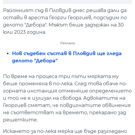
Play
Mute
Setti
Районният съд в Пловдив днес решава дали да
остави в ареста Георги Георгиев, подсъдим по
делото "Дебора". Мъжът беше задържан на 30
юли 2023 година.
Реклама
Нов съдебен състав в Пловдив ще гледа
делото "Дебора"
По време на процеса три пъти мярката му
беше променяна в по-лека. След това обаче по-
горната инстанция отменяше определението
и той не е излизал на свобода. Адвокатите на
Георгиев смятат, че повдигнатите обвинения
не съответстват на времето, прекарано зад
решетките.
Искането за по-лека мярка ще бъде разгледано