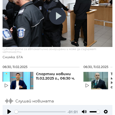
Субтитрите са автоматично генерирани и може да съдържат
неточности.
Снимка: БТА
06:30, 11.02.2025
06:30, 11.02.2025
Спортни новини
Т
11.02.2025 г., 06:30 ч.
м
К
с
Слушай новината
-01:01