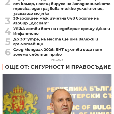
2
от комар, носещ вируса на Западнонилската
треска, един развива тежко усложнение,
засягащо мозъка
3
38-годишен мъж изчезна във водите на
язовир „Доспат“
4
УЕФА готви вот на недоверие срещу Джани
Инфантино
5
До 38° утре, на места ще има валежи и
гръмотевици
6
След Мондиал 2026: БНТ излъчва още пет
големи събития пряко
Реклама
ОЩЕ ОТ: СИГУРНОСТ И ПРАВОСЪДИЕ