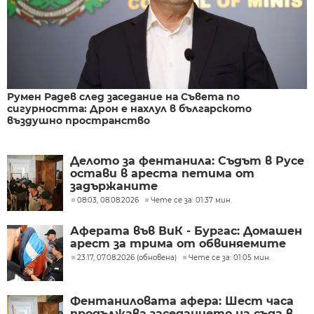
Румен Радев след заседание на Съвета по
сигурността: Дрон е нахлул в българското
въздушно пространство
Делото за фентанила: Съдът в Русе
остави в ареста петима от
задържаните
08:03, 08.08.2026
Чете се за: 01:37 мин.
Аферата във ВиК - Бургас: Домашен
арест за трима от обвиняемите
23:17, 07.08.2026 (обновена)
Чете се за: 01:05 мин.
Фентаниловата афера: Шест часа
продължава заседанието на съда в