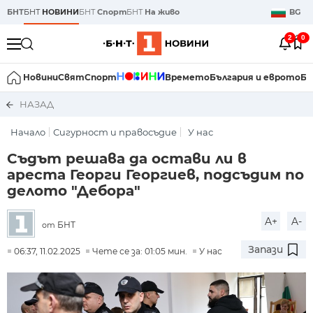
БНТ
БНТ
НОВИНИ
БНТ
Спорт
БНТ
На живо
BG
2
0
Новини
Свят
Спорт
Времето
България и еврото
Би
НАЗАД
Начало
Сигурност и правосъдие
У нас
Съдът решава да остави ли в
ареста Георги Георгиев, подсъдим по
делото "Дебора"
A+
A-
БНТ
от
Запази
06:37, 11.02.2025
Чете се за: 01:05 мин.
У нас