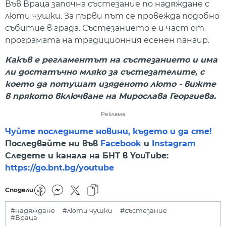
Във Враца започна състезание по надяждане с
люти чушки. За първи път се провежда подобно
събитие в града. Състезанието е и част от
програмата на традиционния есенен панаир.
Какъв е регламентът на състезанието и има
ли достатъчно мляко за състезателите, с
което да потушат изяденото люто - вижте
в прякото включване на Мирослава Георгиева.
Реклама
Чуйте последните новини, където и да сте!
Последвайте ни във
Facebook
и
Instagram
Следете и канала на БНТ в YouTube:
https://go.bnt.bg/youtube
Сподели
#надяждане
#люти чушки
#състезание
#Враца