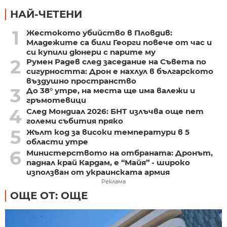
НАЙ-ЧЕТЕНИ
1
Жестокото убийство в Пловдив:
Младежите са били Георги повече от час и
си купили дюнери с парите му
2
Румен Радев след заседание на Съвета по
сигурността: Дрон е нахлул в българското
въздушно пространство
3
До 38° утре, на места ще има валежи и
гръмотевици
4
След Мондиал 2026: БНТ излъчва още пет
големи събития пряко
5
Жълт код за високи температури в 5
области утре
6
Министерството на отбраната: Дронът,
паднал край Кардам, е “Майя” - широко
използван от украинската армия
Реклама
ОЩЕ ОТ: ОЩЕ