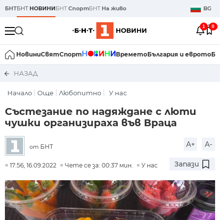
БНТ
БНТ
НОВИНИ
БНТ
Спорт
БНТ
На живо
BG
1
0
Новини
Свят
Спорт
Времето
България и еврото
Би
НАЗАД
Начало
Още
Любопитно
У нас
Състезание по надяждане с люти
чушки организираха във Враца
A+
A-
БНТ
от
Запази
17:56, 16.09.2022
Чете се за: 00:37 мин.
У нас