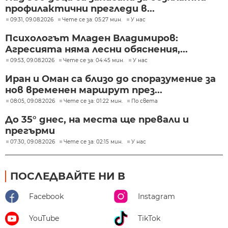
профилактични прегледи в...
09:31, 09.08.2026
Чете се за: 05:27 мин.
У нас
Психологът Младен Владимиров:
Агресията няма лесни обяснения,...
09:53, 09.08.2026
Чете се за: 04:45 мин.
У нас
Иран и Оман са близо до споразумение за
нов временен маршрут през...
08:05, 09.08.2026
Чете се за: 01:22 мин.
По света
До 35° днес, на места ще превали и
прегърми
07:30, 09.08.2026
Чете се за: 02:15 мин.
У нас
ПОСЛЕДВАЙТЕ НИ В
Facebook
Instagram
YouTube
TikTok