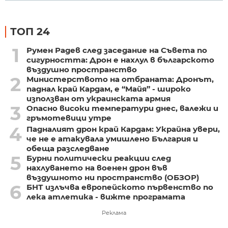
ТОП 24
1
Румен Радев след заседание на Съвета по
сигурността: Дрон е нахлул в българското
въздушно пространство
2
Министерството на отбраната: Дронът,
паднал край Кардам, е “Майя” - широко
използван от украинската армия
3
Опасно високи температури днес, валежи и
гръмотевици утре
4
Падналият дрон край Кардам: Украйна увери,
че не е атакувала умишлено България и
обеща разследване
5
Бурни политически реакции след
нахлуването на военен дрон във
въздушното ни пространство (ОБЗОР)
6
БНТ излъчва европейското първенство по
лека атлетика - вижте програмата
Реклама