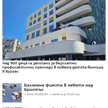
Над 900 деца са записани за безплатни
профилактични прегледи в новата детска болница
в Бургас
Балонена фиеста в небето над
Бристъл
09:09, 09.08.2026
Чете се за: 00:25 мин.