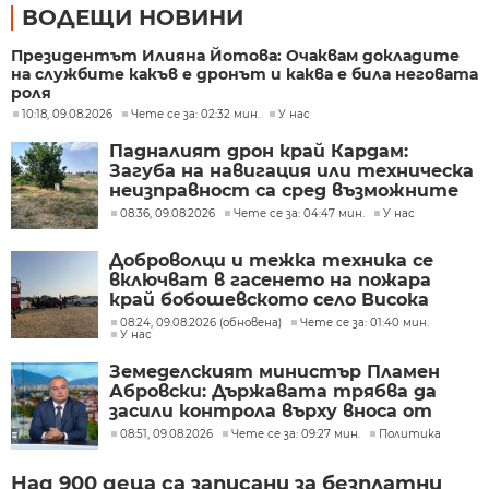
ВОДЕЩИ НОВИНИ
Президентът Илияна Йотова: Очаквам докладите
на службите какъв е дронът и каква е била неговата
роля
10:18, 09.08.2026
Чете се за: 02:32 мин.
У нас
Падналият дрон край Кардам:
Загуба на навигация или техническа
неизправност са сред възможните
причини
08:36, 09.08.2026
Чете се за: 04:47 мин.
У нас
Доброволци и тежка техника се
включват в гасенето на пожара
край бобошевското село Висока
могила
08:24, 09.08.2026 (обновена)
Чете се за: 01:40 мин.
У нас
Земеделският министър Пламен
Абровски: Държавата трябва да
засили контрола върху вноса от
трети страни
08:51, 09.08.2026
Чете се за: 09:27 мин.
Политика
Над 900 деца са записани за безплатни