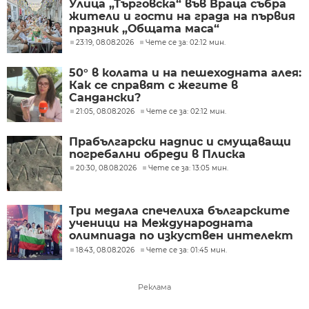
Улица „Търговска“ във Враца събра
жители и гости на града на първия
празник „Общата маса“
23:19, 08.08.2026
Чете се за: 02:12 мин.
50° в колата и на пешеходната алея:
Как се справят с жегите в
Сандански?
21:05, 08.08.2026
Чете се за: 02:12 мин.
Прабългарски надпис и смущаващи
погребални обреди в Плиска
20:30, 08.08.2026
Чете се за: 13:05 мин.
Три медала спечелиха българските
ученици на Международната
олимпиада по изкуствен интелект
в Казахстан
18:43, 08.08.2026
Чете се за: 01:45 мин.
Реклама