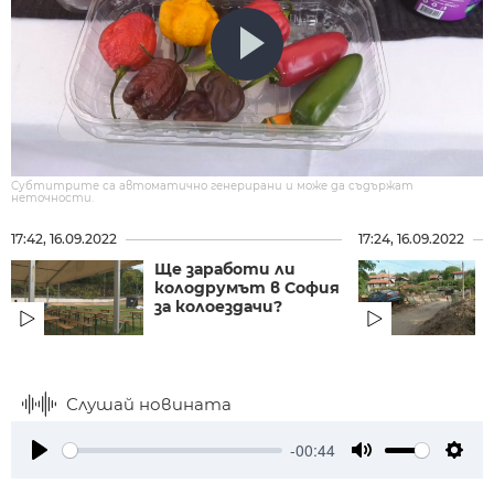
Субтитрите са автоматично генерирани и може да съдържат
неточности.
17:42, 16.09.2022
17:24, 16.09.2022
Ще заработи ли
колодрумът в София
за колоездачи?
с
Слушай новината
-00:44
Play
Mute
Setti