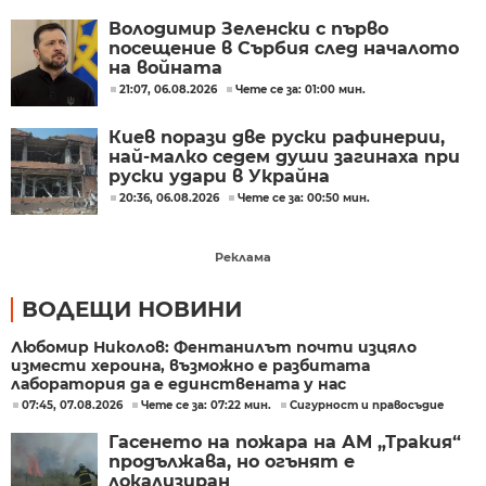
Володимир Зеленски с първо
посещение в Сърбия след началото
на войната
21:07, 06.08.2026
Чете се за: 01:00 мин.
Киев порази две руски рафинерии,
най-малко седем души загинаха при
руски удари в Украйна
20:36, 06.08.2026
Чете се за: 00:50 мин.
Реклама
ВОДЕЩИ НОВИНИ
Любомир Николов: Фентанилът почти изцяло
измести хероина, възможно е разбитата
лаборатория да е единствената у нас
07:45, 07.08.2026
Чете се за: 07:22 мин.
Сигурност и правосъдие
Гасенето на пожара на АМ „Тракия“
продължава, но огънят е
локализиран