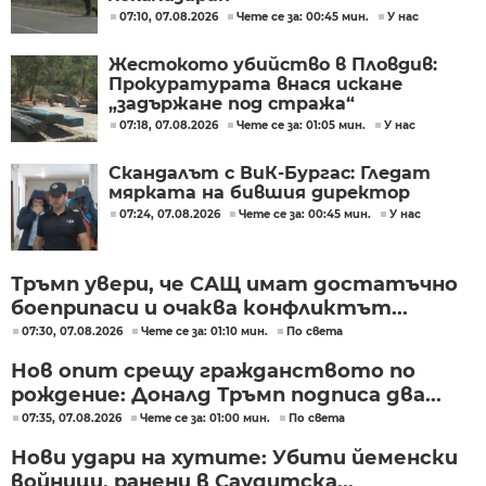
07:10, 07.08.2026
Чете се за: 00:45 мин.
У нас
Жестокото убийство в Пловдив:
Прокуратурата внася искане
„задържане под стража“
07:18, 07.08.2026
Чете се за: 01:05 мин.
У нас
Скандалът с ВиК-Бургас: Гледат
мярката на бившия директор
07:24, 07.08.2026
Чете се за: 00:45 мин.
У нас
Тръмп увери, че САЩ имат достатъчно
боеприпаси и очаква конфликтът...
07:30, 07.08.2026
Чете се за: 01:10 мин.
По света
Нов опит срещу гражданството по
рождение: Доналд Тръмп подписа два...
07:35, 07.08.2026
Чете се за: 01:00 мин.
По света
Нови удари на хутите: Убити йеменски
войници, ранени в Саудитска...