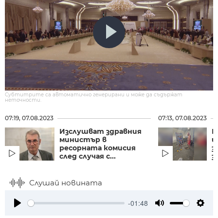
Субтитрите са автоматично генерирани и може да съдържат
неточности.
07:19, 07.08.2023
07:13, 07.08.2023
Изслушват здравния
П
министър в
и
ресорната комисия
з
след случая с...
з
Слушай новината
-01:48
Play
Mute
Setti