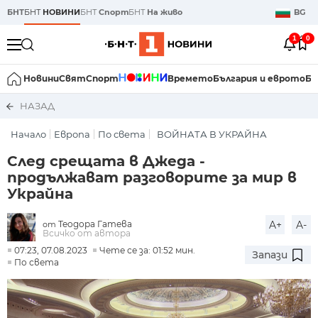
БНТ
БНТ
НОВИНИ
БНТ
Спорт
БНТ
На живо
BG
1
0
Новини
Свят
Спорт
Времето
България и еврото
Би
НАЗАД
Начало
Европа
По света
ВОЙНАТА В УКРАЙНА
След срещата в Джеда -
продължават разговорите за мир в
Украйна
Теодора Гатева
A+
A-
от
Всичко от автора
07:23, 07.08.2023
Чете се за: 01:52 мин.
Запази
По света