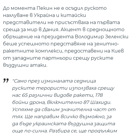
До момента Пекин не е осъдил руското
нахлуване в Украйна и китайски
представители не присъстваха на първата
среща за мир в Дания. Акцент в среднощното
обръщение на президента Володимир Зеленски
беше успешното представяне на зенитно-
ракетните комплекси, предоставени на Киев
от западните партньори срещу руските
въздушни атаки.
"Само през изминалата седмица
руските терористи използваха срещу
нас 65 различни видове ракети, 178
бойни дрона, включително 87 Шахиди.
Успяхме да свалим значителна част от
тях. Ще направим всичко възможно, за
да бъде украинската въздушна защита
още по-силна. Разбира се, ще продължим