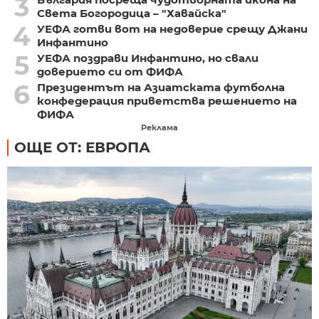
3
Света Богородица – "Хавайска"
4
УЕФА готви вот на недоверие срещу Джани
Инфантино
5
УЕФА поздрави Инфантино, но свали
доверието си от ФИФА
6
Президентът на Азиатската футболна
конфедерация приветства решението на
ФИФА
Реклама
ОЩЕ ОТ: ЕВРОПА