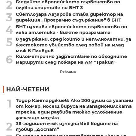
2
Гледайте европейското първенство по
плувни спортове по БНТ 3
3
Светлозара Лазарова става директор на
дирекция „Програмно съдържание“ в БНТ
4
БНТ излъчва европейското първенство по
лека атлетика - вижте програмата
5
8 задържани, сред които и непълнолетни, за
жестокото убийство след побой на млад
мъж в Пловдив
6
Километрично задръстване по обходните
маршрути след пожара на АМ "Тракия"
Реклама
НАЙ-ЧЕТЕНИ
1
Тодор Кантарджиев: Ако 200 души са ухапани
от комар, носещ вируса на Западнонилската
треска, един развива тежко усложнение,
засягащо мозъка
2
38-годишен мъж изчезна във водите на
язовир „Доспат“
България посреща чудотворната икона на