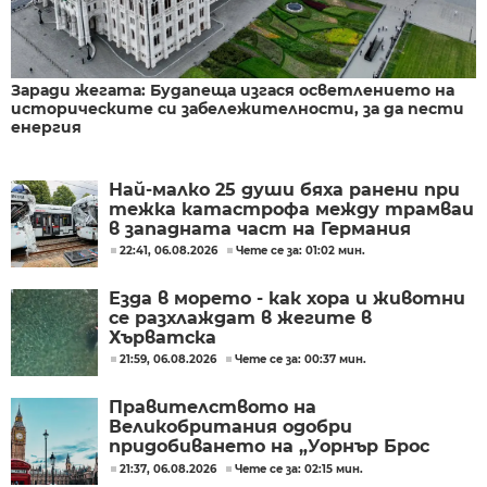
Заради жегата: Будапеща изгася осветлението на
историческите си забележителности, за да пести
енергия
Най-малко 25 души бяха ранени при
тежка катастрофа между трамваи
в западната част на Германия
22:41, 06.08.2026
Чете се за: 01:02 мин.
Езда в морето - как хора и животни
се разхлаждат в жегите в
Хърватска
21:59, 06.08.2026
Чете се за: 00:37 мин.
Правителството на
Великобритания одобри
придобиването на „Уорнър Брос
Дискавъри“ от „Парамаунт“ за 110
21:37, 06.08.2026
Чете се за: 02:15 мин.
млрд. долара