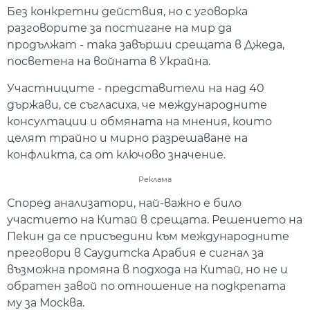
Без конкретни действия, но с уговорка
разговорите за постигане на мир да
продължат - така завърши срещата в Джеда,
посветена на войната в Украйна.
Участниците - представители на над 40
държави, се съгласиха, че международните
консултации и обмяната на мнения, които
целят трайно и мирно разрешаване на
конфликта, са от ключово значение.
Реклама
Според анализатори, най-важно е било
участието на Китай в срещата. Решението на
Пекин да се присъедини към международните
преговори в Саудитска Арабия е сигнал за
възможна промяна в подхода на Китай, но не и
обратен завой по отношение на подкрепата
му за Москва.