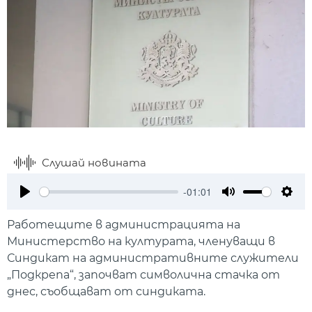
Слушай новината
-01:01
Play
Mute
Setti
Работещите в администрацията на
Министерство на културата, членуващи в
Синдикат на административните служители
„Подкрепа“, започват символична стачка от
днес, съобщават от синдиката.