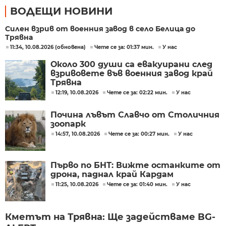
ВОДЕЩИ НОВИНИ
Силен взрив от военния завод в село Белица до
Трявна
11:34, 10.08.2026 (обновена)
Чете се за: 01:37 мин.
У нас
Около 300 души са евакуирани след
взривовете във военния завод край
Трявна
12:19, 10.08.2026
Чете се за: 02:22 мин.
У нас
Почина лъвът Славчо от Столичния
зоопарк
14:57, 10.08.2026
Чете се за: 00:27 мин.
У нас
Първо по БНТ: Вижте останките от
дрона, паднал край Кардам
11:25, 10.08.2026
Чете се за: 01:40 мин.
У нас
Кметът на Трявна: Ще задействаме BG-