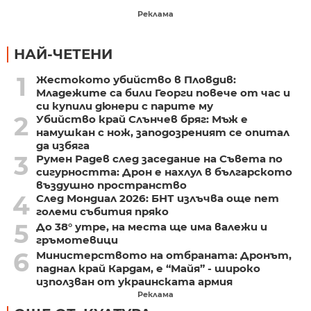
Реклама
НАЙ-ЧЕТЕНИ
1
Жестокото убийство в Пловдив:
Младежите са били Георги повече от час и
си купили дюнери с парите му
2
Убийство край Слънчев бряг: Мъж е
намушкан с нож, заподозреният се опитал
да избяга
3
Румен Радев след заседание на Съвета по
сигурността: Дрон е нахлул в българското
въздушно пространство
4
След Мондиал 2026: БНТ излъчва още пет
големи събития пряко
5
До 38° утре, на места ще има валежи и
гръмотевици
6
Министерството на отбраната: Дронът,
паднал край Кардам, е “Майя” - широко
използван от украинската армия
Реклама