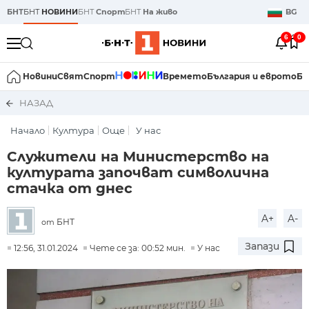
БНТ
БНТ
НОВИНИ
БНТ
Спорт
БНТ
На живо
BG
6
0
Новини
Свят
Спорт
Времето
България и еврото
Би
НАЗАД
Начало
Култура
Още
У нас
Служители на Министерство на
културата започват символична
стачка от днес
A+
A-
БНТ
от
Запази
12:56, 31.01.2024
Чете се за: 00:52 мин.
У нас