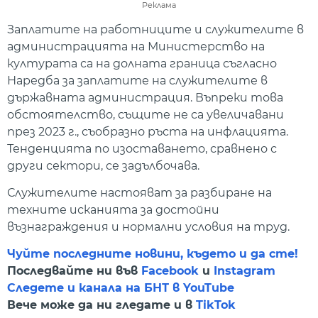
Реклама
Заплатите на работниците и служителите в
администрацията на Министерство на
културата са на долната граница съгласно
Наредба за заплатите на служителите в
държавната администрация. Въпреки това
обстоятелство, същите не са увеличавани
през 2023 г., съобразно ръста на инфлацията.
Тенденцията по изоставането, сравнено с
други сектори, се задълбочава.
Служителите настояват за разбиране на
техните исканията за достойни
възнаграждения и нормални условия на труд.
Чуйте последните новини, където и да сте!
Последвайте ни във
Facebook
и
Instagram
Следете и канала на БНТ в YouTube
Вече може да ни гледате и в
TikTok