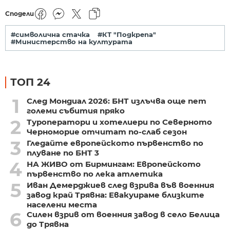
Сподели
#символична стачка
#КТ "Подкрепа"
#Министерство на културата
ТОП 24
1
След Мондиал 2026: БНТ излъчва още пет
големи събития пряко
2
Туроператори и хотелиери по Северното
Черноморие отчитат по-слаб сезон
3
Гледайте европейското първенство по
плуване по БНТ 3
4
НА ЖИВО от Бирмингам: Европейското
първенство по лека атлетика
5
Иван Демерджиев след взрива във военния
завод край Трявна: Евакуираме близките
населени места
6
Силен взрив от военния завод в село Белица
до Трявна