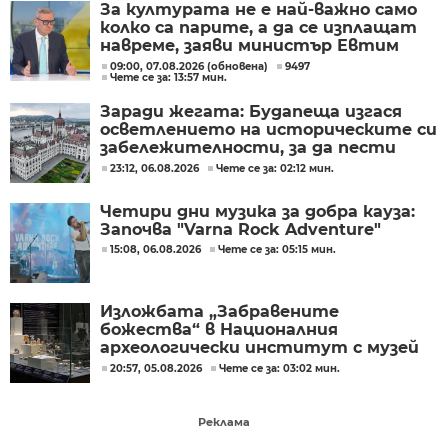
За културата не е най-важно само
колко са парите, а да се изплащат
навреме, заяви министър Евтим
Милошев
09:00, 07.08.2026 (обновена)
9497
Чете се за: 13:57 мин.
Заради жегата: Будапеща изгася
осветлението на историческите си
забележителности, за да пести
енергия
23:12, 06.08.2026
Чете се за: 02:12 мин.
Четири дни музика за добра кауза:
Започва "Varna Rock Adventure"
15:08, 06.08.2026
Чете се за: 05:15 мин.
Изложбата „Забравените
божества“ в Националния
археологически институт с музей
при БАН
20:57, 05.08.2026
Чете се за: 03:02 мин.
Реклама