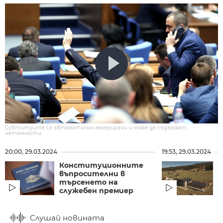
Субтитрите са автоматично генерирани и може да съдържат
неточности.
20:00, 29.03.2024
19:53, 29.03.2024
Конституционните
О
въпросителни в
с
търсенето на
н
служебен премиер
н
Слушай новината