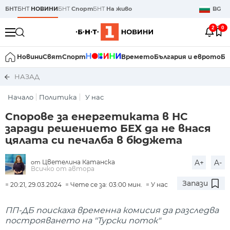
БНТ
БНТ
НОВИНИ
БНТ
Спорт
БНТ
На живо
BG
2
0
Новини
Свят
Спорт
Времето
България и еврото
Би
НАЗАД
Начало
Политика
У нас
Спорове за енергетиката в НС
заради решението БЕХ да не внася
цялата си печалба в бюджета
Цветелина Катанска
A+
A-
от
Всичко от автора
Запази
20:21, 29.03.2024
Чете се за: 03:00 мин.
У нас
ПП-ДБ поискаха временна комисия да разследва
построяването на "Турски поток"