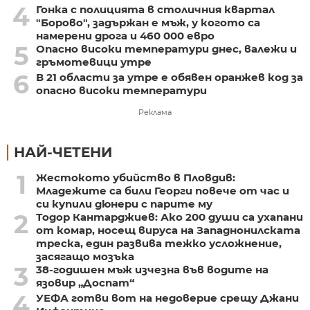
4
Гонка с полицията в столичния квартал
"Борово", задържан е мъж, у когото са
намерени дрога и 460 000 евро
5
Опасно високи температури днес, валежи и
гръмотевици утре
6
В 21 области за утре е обявен оранжев код за
опасно високи температури
Реклама
НАЙ-ЧЕТЕНИ
1
Жестокото убийство в Пловдив:
Младежите са били Георги повече от час и
си купили дюнери с парите му
2
Тодор Кантарджиев: Ако 200 души са ухапани
от комар, носещ вируса на Западнонилската
треска, един развива тежко усложнение,
засягащо мозъка
3
38-годишен мъж изчезна във водите на
язовир „Доспат“
4
УЕФА готви вот на недоверие срещу Джани