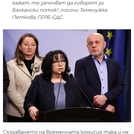
кажат, те започват да говорят за
Балкански поток", посочи Теменужка
Петкова, ГЕРБ-СДС.
Създаването на временната комисия така и не