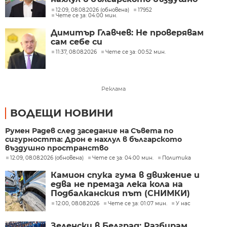
пространство
12:09, 08.08.2026 (обновена)
17952
Чете се за: 04:00 мин.
Димитър Главчев: Не проверявам
сам себе си
11:37, 08.08.2026
Чете се за: 00:52 мин.
Реклама
ВОДЕЩИ НОВИНИ
Румен Радев след заседание на Съвета по
сигурността: Дрон е нахлул в българското
въздушно пространство
12:09, 08.08.2026 (обновена)
Чете се за: 04:00 мин.
Политика
Камион спука гума в движение и
едва не премаза лека кола на
Подбалканския път (СНИМКИ)
12:00, 08.08.2026
Чете се за: 01:07 мин.
У нас
Зеленски в Белград: Разбирам