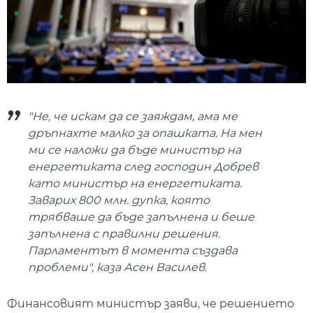
"Не, че искам да се заяждам, ама ме
дръпнахте малко за опашката. На мен
ми се наложи да бъде министър на
енергетиката след господин Добрев
като министър на енергетиката.
Заварих 800 млн. дупка, която
трябваше да бъде запълнена и беше
запълнена с правилни решения.
Парламентът в момента създава
проблеми", каза Асен Василев.
Финансовият министър заяви, че решението