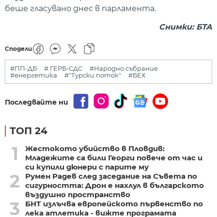
беше гласувано днес в парламента.
Снимки: БТА
Сподели
#ПП-ДБ
# ГЕРБ-СДС
#Народно събрание
#енергетика
#"Турски поток"
#БЕХ
Последвайте ни
ТОП 24
1
Жестокото убийство в Пловдив:
Младежите са били Георги повече от час и
си купили дюнери с парите му
2
Румен Радев след заседание на Съвета по
сигурността: Дрон е нахлул в българското
въздушно пространство
3
БНТ излъчва европейското първенство по
лека атлетика - вижте програмата