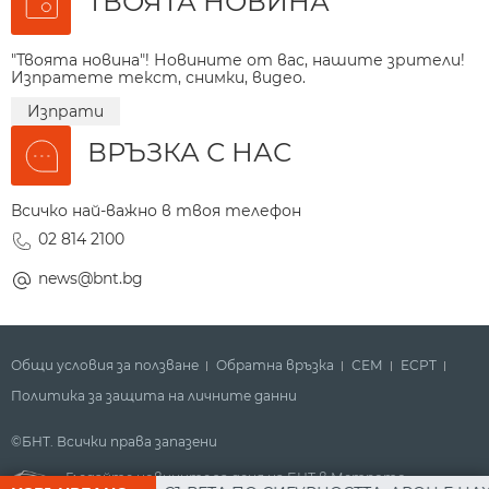
ТВОЯТА НОВИНА
"Твоята новина"! Новините от вас, нашите зрители!
Изпратете текст, снимки, видео.
Изпрати
ВРЪЗКА С НАС
Всичко най-важно в твоя телефон
02 814 2100
news@bnt.bg
Общи условия за ползване
Обратна връзка
СЕМ
ECPT
Политика за защита на личните данни
©БНТ. Всички права запазени
Гледайте новините за деня на БНТ в Метрото