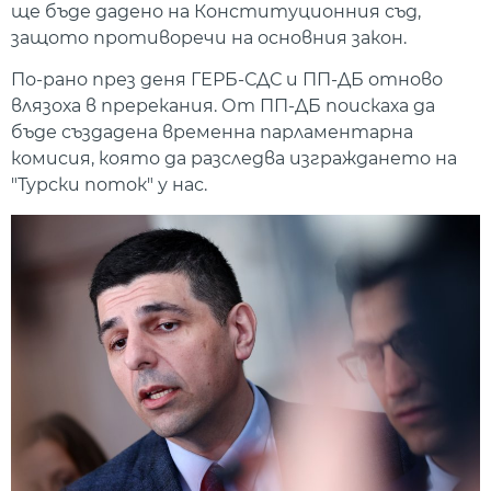
ще бъде дадено на Конституционния съд,
защото противоречи на основния закон.
По-рано през деня ГЕРБ-СДС и ПП-ДБ отново
влязоха в пререкания. От ПП-ДБ поискаха да
бъде създадена временна парламентарна
комисия, която да разследва изграждането на
"Турски поток" у нас.