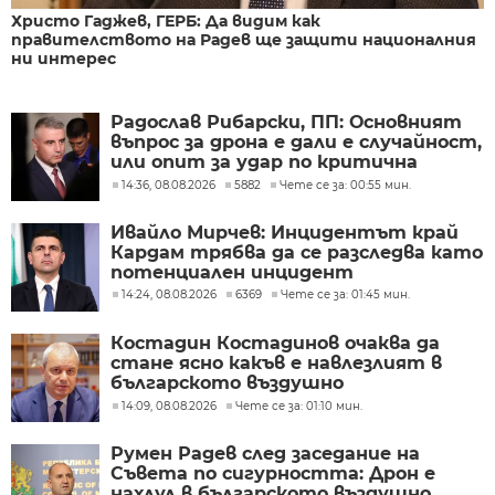
Христо Гаджев, ГЕРБ: Да видим как
правителството на Радев ще защити националния
ни интерес
Радослав Рибарски, ПП: Основният
въпрос за дрона е дали е случайност,
или опит за удар по критична
инфраструктура
14:36, 08.08.2026
5882
Чете се за: 00:55 мин.
Ивайло Мирчев: Инцидентът край
Кардам трябва да се разследва като
потенциален инцидент
14:24, 08.08.2026
6369
Чете се за: 01:45 мин.
Костадин Костадинов очаква да
стане ясно какъв е навлезлият в
българското въздушно
пространство дрон
14:09, 08.08.2026
Чете се за: 01:10 мин.
Румен Радев след заседание на
Съвета по сигурността: Дрон е
нахлул в българското въздушно