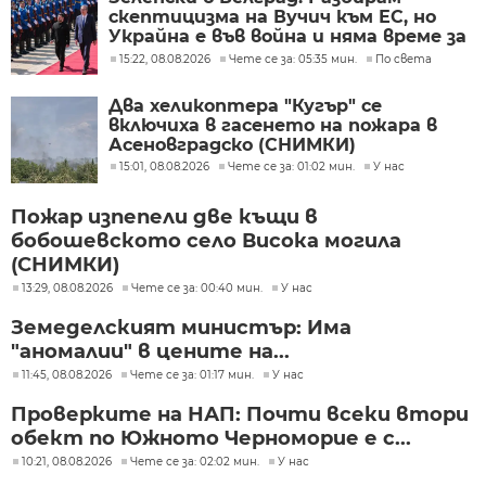
скептицизма на Вучич към ЕС, но
Украйна е във война и няма време за
скептицизъм
15:22, 08.08.2026
Чете се за: 05:35 мин.
По света
Два хеликоптера "Кугър" се
включиха в гасенето на пожара в
Асеновградско (СНИМКИ)
15:01, 08.08.2026
Чете се за: 01:02 мин.
У нас
Пожар изпепели две къщи в
бобошевското село Висока могила
(СНИМКИ)
13:29, 08.08.2026
Чете се за: 00:40 мин.
У нас
Земеделският министър: Има
"аномалии" в цените на...
11:45, 08.08.2026
Чете се за: 01:17 мин.
У нас
Проверките на НАП: Почти всеки втори
обект по Южното Черноморие е с...
10:21, 08.08.2026
Чете се за: 02:02 мин.
У нас