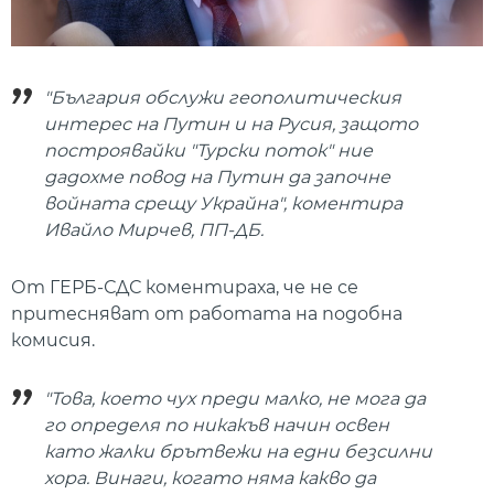
"България обслужи геополитическия
интерес на Путин и на Русия, защото
построявайки "Турски поток" ние
дадохме повод на Путин да започне
войната срещу Украйна", коментира
Ивайло Мирчев, ПП-ДБ.
От ГЕРБ-СДС коментираха, че не се
притесняват от работата на подобна
комисия.
"Това, което чух преди малко, не мога да
го определя по никакъв начин освен
като жалки брътвежи на едни безсилни
хора. Винаги, когато няма какво да