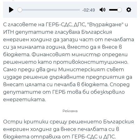
-02:49
Play
Mute
Setti
С гласовете на ГЕРБ-СДС, ДПС, "Възраждане" и
ИТН депутатите гласуваха Българския
енергиен холдинг да запази част от печалбата
си за миналата година, вместо да я внесе в
бюджета. Финансовият министър определи
решението като противоконституционно.
Само преди два дни Министерският съвет
издаде решение държавните предприятия да
внесат цялата си печалба в бюджета. Според
депутатите от ГЕРБ това би обезкървило
енергетиката.
Реклама
Остри критики срещу решението Българския
енергиен холдинг да внесе печалбата си в
бюджета отправиха от ГЕРБ-СДС и ДПС.