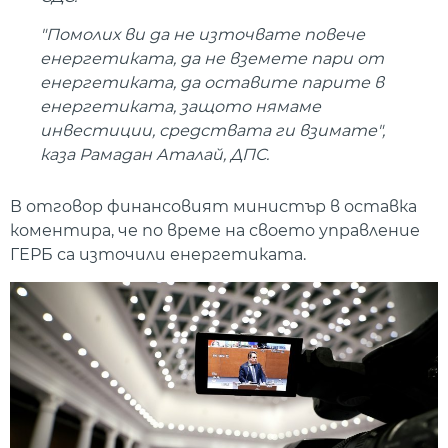
"Помолих ви да не източвате повече
енергетиката, да не вземете пари от
енергетиката, да оставите парите в
енергетиката, защото нямаме
инвестиции, средствата ги взимате",
каза Рамадан Аталай, ДПС.
В отговор финансовият министър в оставка
коментира, че по време на своето управление
ГЕРБ са източили енергетиката.