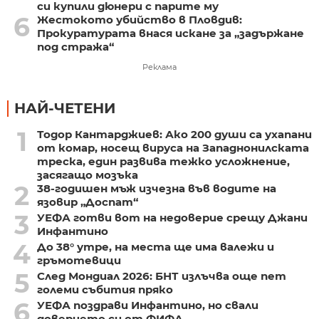
си купили дюнери с парите му
6
Жестокото убийство в Пловдив:
Прокуратурата внася искане за „задържане
под стража“
Реклама
НАЙ-ЧЕТЕНИ
1
Тодор Кантарджиев: Ако 200 души са ухапани
от комар, носещ вируса на Западнонилската
треска, един развива тежко усложнение,
засягащо мозъка
2
38-годишен мъж изчезна във водите на
язовир „Доспат“
3
УЕФА готви вот на недоверие срещу Джани
Инфантино
4
До 38° утре, на места ще има валежи и
гръмотевици
5
След Мондиал 2026: БНТ излъчва още пет
големи събития пряко
6
УЕФА поздрави Инфантино, но свали
доверието си от ФИФА