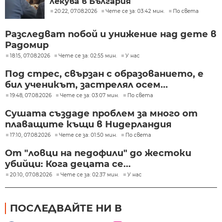
лекува в България
20:22, 07.08.2026
Чете се за: 03:42 мин.
По света
Разследват побой и унижение над дете в
Радомир
18:15, 07.08.2026
Чете се за: 02:55 мин.
У нас
Под стрес, свързан с образованието, е
бил ученикът, застрелял осем...
19:48, 07.08.2026
Чете се за: 03:07 мин.
По света
Сушата създаде проблем за много от
плаващите къщи в Нидерландия
17:10, 07.08.2026
Чете се за: 01:50 мин.
По света
От "ловци на педофили" до жестоки
убийци: Кога децата се...
20:10, 07.08.2026
Чете се за: 02:37 мин.
У нас
ПОСЛЕДВАЙТЕ НИ В