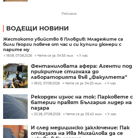
Реклама
ВОДЕЩИ НОВИНИ
Жестокото убийство в Пловдив: Младежите са
били Георги повече от час и си купили дюнери с
парите му
18:08, 07.08.2026
Чете се за: 04:55 мин.
У нас
Фентаниловата афера: Агенти под
прикритие стигнаха до
лабораторията във „Факултета“
18:02, 07.08.2026
Чете се за: 04:20 мин.
У нас
Рекорден износ на ток: Парковете с
батерии правят България лидер на
пазара
20:28, 07.08.2026
Чете се за: 05:42 мин.
У нас
И след медицинско заключение: Пак
отказаха на Ива Михайлова да се