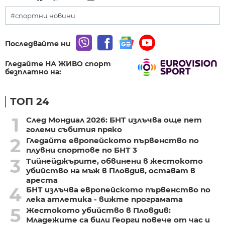
#спортни новини
Последвайте ни
Гледайте НА ЖИВО спорт
безплатно на:
ТОП 24
1
След Мондиал 2026: БНТ излъчва още пет
големи събития пряко
2
Гледайте европейското първенство по
плувни спортове по БНТ 3
3
Тийнейджърите, обвинени в жестокото
убийство на мъж в Пловдив, остават в
ареста
4
БНТ излъчва европейското първенство по
лека атлетика - вижте програмата
5
Жестокото убийство в Пловдив:
Младежите са били Георги повече от час и