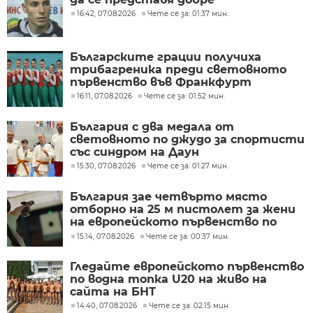
16:42, 07.08.2026
Чете се за: 01:37 мин.
Българските грации получиха
трибагреника преди световното
първенство във Франкфурт
16:11, 07.08.2026
Чете се за: 01:52 мин.
България с два медала от
световното по джудо за спортисти
със синдром на Даун
15:30, 07.08.2026
Чете се за: 01:27 мин.
България зае четвърто място
отборно на 25 м пистолет за жени
на eвропейското първенство по
спортна стрелба до 23 г=
15:14, 07.08.2026
Чете се за: 00:37 мин.
Гледайте европейското първенство
по водна топка U20 на живо на
сайта на БНТ
14:40, 07.08.2026
Чете се за: 02:15 мин.