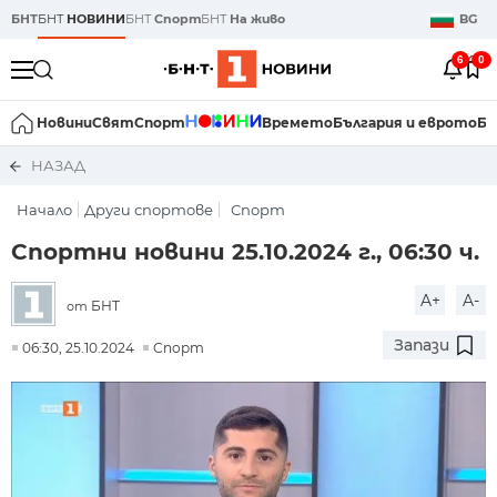
БНТ
БНТ
НОВИНИ
БНТ
Спорт
БНТ
На живо
BG
6
0
Новини
Свят
Спорт
Времето
България и еврото
Би
НАЗАД
Начало
Други спортове
Спорт
Спортни новини 25.10.2024 г., 06:30 ч.
A+
A-
БНТ
от
Запази
06:30, 25.10.2024
Спорт