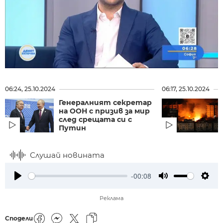
06:24, 25.10.2024
06:17, 25.10.2024
Генералният секретар
на ООН с призив за мир
след срещата си с
Путин
Слушай новината
-00:08
Play
Mute
Setti
Реклама
Сподели