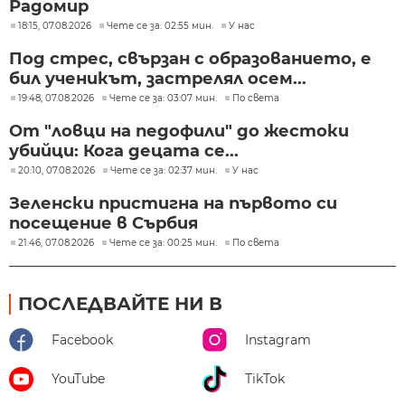
Радомир
18:15, 07.08.2026
Чете се за: 02:55 мин.
У нас
Под стрес, свързан с образованието, е
бил ученикът, застрелял осем...
19:48, 07.08.2026
Чете се за: 03:07 мин.
По света
От "ловци на педофили" до жестоки
убийци: Кога децата се...
20:10, 07.08.2026
Чете се за: 02:37 мин.
У нас
Зеленски пристигна на първото си
посещение в Сърбия
21:46, 07.08.2026
Чете се за: 00:25 мин.
По света
ПОСЛЕДВАЙТЕ НИ В
Facebook
Instagram
YouTube
TikTok