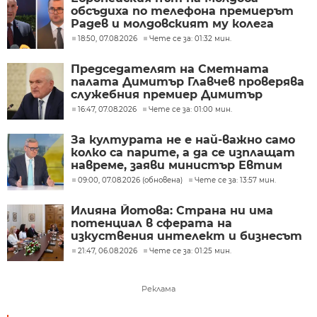
обсъдиха по телефона премиерът
Радев и молдовският му колега
Тофан
18:50, 07.08.2026
Чете се за: 01:32 мин.
Председателят на Сметната
палата Димитър Главчев проверява
служебния премиер Димитър
Главчев?
16:47, 07.08.2026
Чете се за: 01:00 мин.
За културата не е най-важно само
колко са парите, а да се изплащат
навреме, заяви министър Евтим
Милошев
09:00, 07.08.2026 (обновена)
Чете се за: 13:57 мин.
Илияна Йотова: Страна ни има
потенциал в сферата на
изкуствения интелект и бизнесът
забелязва тези перспективи
21:47, 06.08.2026
Чете се за: 01:25 мин.
Реклама