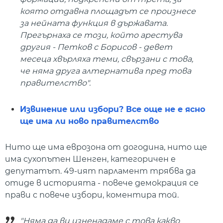
която отдавна площадът се произнесе
за нейната функция в държавата.
Прегърнаха се този, който арестува
другия - Петков с Борисов - девет
месеца хвърляха теми, свързани с това,
че няма друга алтернатива пред това
правителство".
Извинение или избори? Все още не е ясно
ще има ли ново правителство
Нито ще има еврозона от догодина, нито ще
има сухопътен Шенген, категоричен е
депутатът. 49-ият парламент трябва да
отиде в историята - повече демокрация се
прави с повече избори, коментира той.
"Няма да ви изненадаме с това какво