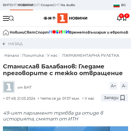
БНТ
БНТ
НОВИНИ
БНТ
Спорт
БНТ
На живо
BG
0
0
Новини
Свят
Спорт
Времето
България и еврото
Би
НАЗАД
Начало
Политика
У нас
ПАРЛАМЕНТАРНА РУЛЕТКА
Станислав Балабанов: Гледаме
преговорите с тежко отвращение
A+
A-
БНТ
от
Запази
07:49, 21.03.2024
Чете се за: 01:57 мин.
У нас
49-ият парламент трябва да отиде в
историята, смятат от ИТН