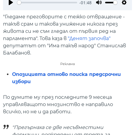
-01:48
Play
Mute
Setti
"Гледаме преговорите с тежко отвращение -
такъв срам и такова унижение никога през
живота си не съм гледал от първия ред на
парламента". Това каза в
"Денят започва"
депутатът от "Има такъв народ" Станислав
Балабанов.
Реклама
Опозицията отново поиска предсрочни
избори
По думите му през последните 9 месеца
управляващото мнозинство е направило
всичко, но не и да работи.
"Прегърнаха се две несъвместими
формации, подкрепени от трета, за