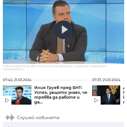
Субтитрите са автоматично генерирани и може да съдържат
неточности.
07:42, 21.03.2024
07:37, 21.03.2024
Илия Груев пред БНТ:
Д
Успях, защото знаех, че
П
трябва да работя и
к
да...
м
Слушай новината