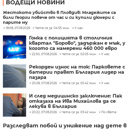
ВОДЕЩИ НОВИНИ
Жестокото убийство в Пловдив: Младежите са
били Георги повече от час и си купили дюнери с
парите му
18:08, 07.08.2026
Чете се за: 04:55 мин.
У нас
Гонка с полицията в столичния
квартал "Борово", задържан е мъж, у
когото са намерени 460 000 евро
22:50, 07.08.2026
Чете се за: 02:05 мин.
У нас
Рекорден износ на ток: Парковете с
батерии правят България лидер на
пазара
20:28, 07.08.2026
Чете се за: 05:42 мин.
У нас
И след медицинско заключение: Пак
отказаха на Ива Михайлова да се
лекува в България
20:22, 07.08.2026
Чете се за: 03:42 мин.
По света
Разследват побой и унижение над дете в