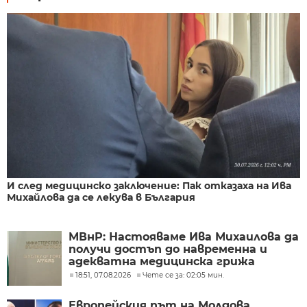
И след медицинско заключение: Пак отказаха на Ива
Михайлова да се лекува в България
МВнР: Настояваме Ива Михаилова да
получи достъп до навременна и
адекватна медицинска грижа
18:51, 07.08.2026
Чете се за: 02:05 мин.
Европейския път на Молдова