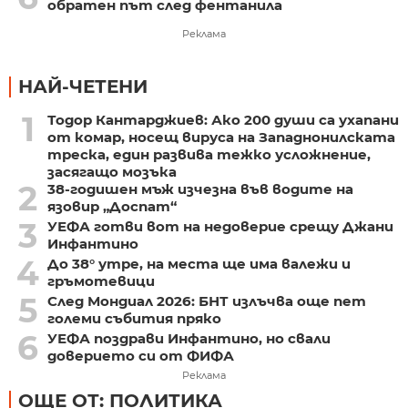
обратен път след фентанила
Реклама
НАЙ-ЧЕТЕНИ
1
Тодор Кантарджиев: Ако 200 души са ухапани
от комар, носещ вируса на Западнонилската
треска, един развива тежко усложнение,
засягащо мозъка
2
38-годишен мъж изчезна във водите на
язовир „Доспат“
3
УЕФА готви вот на недоверие срещу Джани
Инфантино
4
До 38° утре, на места ще има валежи и
гръмотевици
5
След Мондиал 2026: БНТ излъчва още пет
големи събития пряко
6
УЕФА поздрави Инфантино, но свали
доверието си от ФИФА
Реклама
ОЩЕ ОТ: ПОЛИТИКА