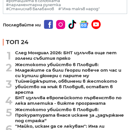
#ротацията в сглобката
#парламентарна рулетка
#Станислав Балабанов
#"Има такъв народ"
Последвайте ни
ТОП 24
1
След Мондиал 2026: БНТ излъчва още пет
големи събития пряко
2
Жестокото убийство в Пловдив:
Младежите са били Георги повече от час и
си купили дюнери с парите му
3
Тийнейджърите, обвинени в жестокото
убийство на мъж в Пловдив, остават в
ареста
4
БНТ излъчва европейското първенство по
лека атлетика - вижте програмата
5
Жестокото убийство в Пловдив:
Прокуратурата внася искане за „задържане
под стража“
6
"Майко, искам да се лекувам": Има ли