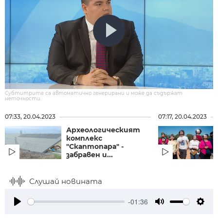
Субтитрите са автоматично генерирани и може да съдържат
неточности.
07:33, 20.04.2023
07:17, 20.04.2023
Археологическият
комплекс
"Скаптопара" -
забравен и...
Слушай новината
-01:36
Play
Mute
Setti