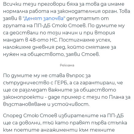
Всички тези преговори бяха за това да имаме
нормална работа на законодателния орган. Това
заяви в
"Денят започва"
депутатът от
групата на ПП-ДБ Стою Стоев. По думите му
са действали по този начин и при втория
мандат в 48-ото НС. Постигнахме успех,
наложихме дневния ред, който смятаме за
нужен на обществото, заяви Стоев.
Реклама
По думите му не става въпрос за
сътрудничество с ГЕРБ, а са гарантирали, че
ще се разгледат важните за обществото
законопроекти - даде пример с тези по Плана за
възстановяване и устойчивост.
Според Стою Стоев избирателите на ПП-ДБ
ще са доволни, тъй като правят първа стъпка
към поетите ангажименти към техните