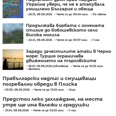
Украйна увери, че не е атакувала
умишлено България и обеща
разследване
20:13, 08.08.2026
Чете се за: 00:40 мин.
По света
Продължава борбата с огнената
стихия до бобошевското село
Висока могила
22:41, 08.08.2026
Чете се за: 00:57 мин.
У нас
Заради зачестилите атаки в Черно
море: Турция ограничава
движението на търговските
кораби
18:01, 08.08.2026 (обновена)
Чете се за: 01:05 мин.
Балкани
Прабългарски надпис и смущаващи
погребални обреди в Плиска
20:30, 08.08.2026
Чете се за: 13:05 мин.
Още
Предстои леко захлаждане, на места
утре ще има валежи и градушки
21:24, 08.08.2026
Чете се за: 02:32 мин.
У нас