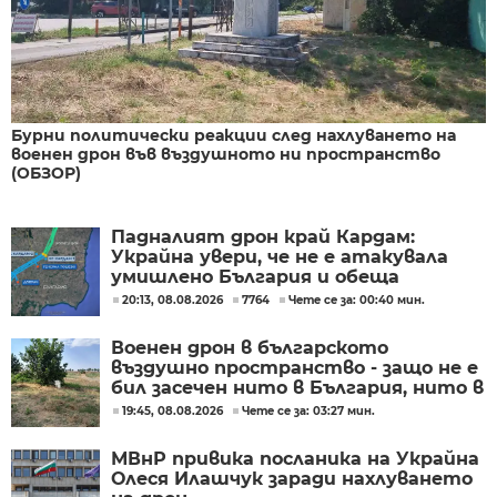
Бурни политически реакции след нахлуването на
военен дрон във въздушното ни пространство
(ОБЗОР)
Падналият дрон край Кардам:
Украйна увери, че не е атакувала
умишлено България и обеща
разследване
20:13, 08.08.2026
7764
Чете се за: 00:40 мин.
Военен дрон в българското
въздушно пространство - защо не е
бил засечен нито в България, нито в
Румъния?
19:45, 08.08.2026
Чете се за: 03:27 мин.
МВнР привика посланика на Украйна
Олеся Илашчук заради нахлуването