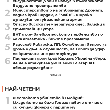
сигурността: Дрон е нахлул в българското
въздушно пространство
2
Министерството на отбраната: Дронът,
паднал край Кардам, е “Майя” - широко
използван от украинската армия
3
Опасно високи температури днес, валежи и
гръмотевици утре
4
БНТ излъчва европейското първенство по
лека атлетика - вижте програмата
5
Радослав Рибарски, ПП: Основният въпрос за
дрона е дали е случайност, или опит за удар
по критична инфраструктура
6
Падналият дрон край Кардам: Украйна увери,
че не е атакувала умишлено България и
обеща разследване
Реклама
НАЙ-ЧЕТЕНИ
1
Жестокото убийство в Пловдив:
Младежите са били Георги повече от час и
си купили дюнери с парите му