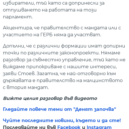
избиратели, тъй като са допринесли за
отпушването на работата на този
парламент.
Акцентира, че правителство с мандата или с
участието на ГЕРБ няма да участват.
Допълни, че с различни формации имат допирни
точки по различните законопроекти. Нямаме
разговор за съвместно управление, тъй като не
виждаме припокриване с нашите интереси,
заяви Стоев. Загатна, че най-отговорно към
държавата е правителство на малцинството
с втория мандат.
Вижте целия разговор във видеото
Гледайте повече теми от "Денят започва"
Чуйте последните новини, където и да сте!
Последвайте ни във
Facebook
и
Instagram