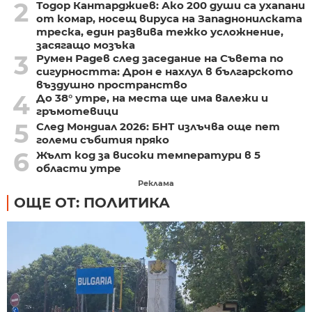
2
Тодор Кантарджиев: Ако 200 души са ухапани
от комар, носещ вируса на Западнонилската
треска, един развива тежко усложнение,
засягащо мозъка
3
Румен Радев след заседание на Съвета по
сигурността: Дрон е нахлул в българското
въздушно пространство
4
До 38° утре, на места ще има валежи и
гръмотевици
5
След Мондиал 2026: БНТ излъчва още пет
големи събития пряко
6
Жълт код за високи температури в 5
области утре
Реклама
ОЩЕ ОТ: ПОЛИТИКА