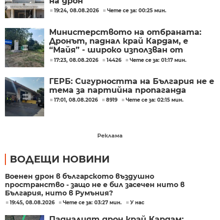
на дрон
19:24, 08.08.2026
Чете се за: 00:25 мин.
Министерството на отбраната:
Дронът, паднал край Кардам, е
“Майя” - широко използван от
украинската армия
17:23, 08.08.2026
14426
Чете се за: 01:17 мин.
ГЕРБ: Сигурността на България не е
тема за партийна пропаганда
17:01, 08.08.2026
8919
Чете се за: 02:15 мин.
Реклама
ВОДЕЩИ НОВИНИ
Военен дрон в българското въздушно
пространство - защо не е бил засечен нито в
България, нито в Румъния?
19:45, 08.08.2026
Чете се за: 03:27 мин.
У нас
Падналият дрон край Кардам: