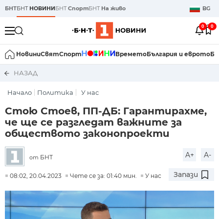
БНТ
БНТ
НОВИНИ
БНТ
Спорт
БНТ
На живо
BG
0
0
Новини
Свят
Спорт
Времето
България и еврото
Би
НАЗАД
Начало
Политика
У нас
Стою Стоев, ПП-ДБ: Гарантирахме,
че ще се разгледат важните за
обществото законопроекти
A+
A-
БНТ
от
Запази
08:02, 20.04.2023
Чете се за: 01:40 мин.
У нас