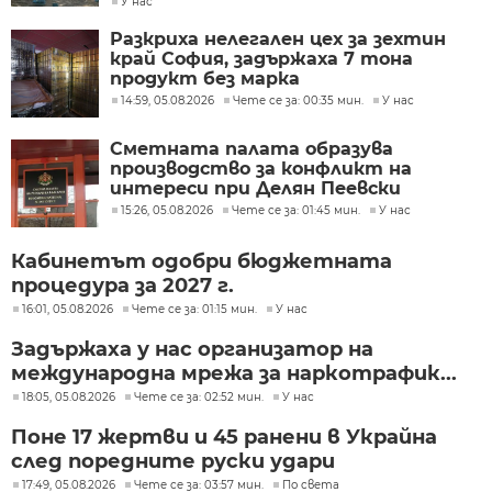
У нас
Разкриха нелегален цех за зехтин
край София, задържаха 7 тона
продукт без марка
14:59, 05.08.2026
Чете се за: 00:35 мин.
У нас
Сметната палата образува
производство за конфликт на
интереси при Делян Пеевски
15:26, 05.08.2026
Чете се за: 01:45 мин.
У нас
Кабинетът одобри бюджетната
процедура за 2027 г.
16:01, 05.08.2026
Чете се за: 01:15 мин.
У нас
Задържаха у нас организатор на
международна мрежа за наркотрафик...
18:05, 05.08.2026
Чете се за: 02:52 мин.
У нас
Поне 17 жертви и 45 ранени в Украйна
след поредните руски удари
17:49, 05.08.2026
Чете се за: 03:57 мин.
По света