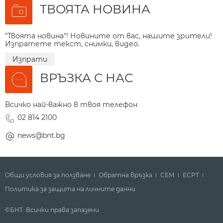
ТВОЯТА НОВИНА
"Твоята новина"! Новините от вас, нашите зрители!
Изпратете текст, снимки, видео.
Изпрати
ВРЪЗКА С НАС
Всичко най-важно в твоя телефон
02 814 2100
news@bnt.bg
Общи условия за ползване
Обратна връзка
СЕМ
ECPT
Политика за защита на личните данни
©БНТ. Всички права запазени