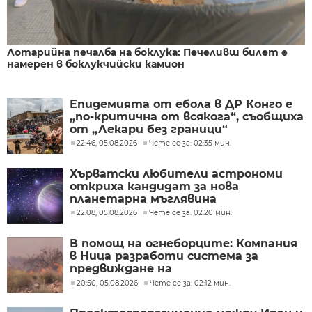
Лотарийна печалба на боклука: Печеливш билет е
намерен в боклукчийски камион
Епидемията от ебола в ДР Конго е
„по-критична от всякога“, съобщиха
от „Лекари без граници“
22:46, 05.08.2026
Чете се за: 02:35 мин.
Хърватски любители астрономи
откриха кандидат за нова
планетарна мъглявина
22:08, 05.08.2026
Чете се за: 02:20 мин.
В помощ на огнеборците: Компания
в Ница разработи система за
предвиждане на
разпространението на пожари
20:50, 05.08.2026
Чете се за: 02:12 мин.