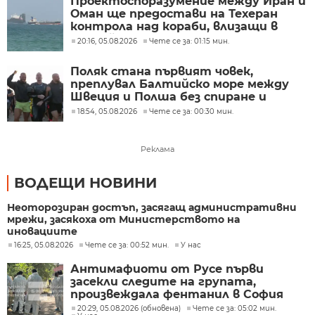
Проектоспоразумение между Иран и
Оман ще предостави на Техеран
контрола над кораби, влизащи в
Персийския залив?
20:16, 05.08.2026
Чете се за: 01:15 мин.
Поляк стана първият човек,
преплувал Балтийско море между
Швеция и Полша без спиране и
почивка
18:54, 05.08.2026
Чете се за: 00:30 мин.
Реклама
ВОДЕЩИ НОВИНИ
Неоторозиран достъп, засягащ административни
мрежи, засякоха от Министерството на
иновациите
16:25, 05.08.2026
Чете се за: 00:52 мин.
У нас
Антимафиоти от Русе първи
засекли следите на групата,
произвеждала фентанил в София
20:29, 05.08.2026 (обновена)
Чете се за: 05:02 мин.