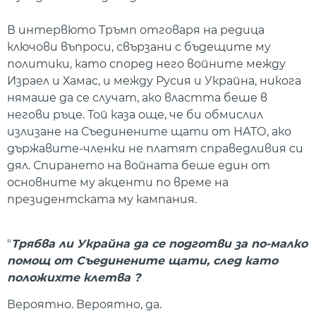
В интервюто Тръмп отговаря на редица
ключови въпроси, свързани с бъдещите му
политики, като според него войните между
Израел и Хамас, и между Русия и Украйна, никога
нямаше да се случат, ако властта беше в
негови ръце. Той каза още, че би обмислил
излизане на Съединените щати от НАТО, ако
държавите-членки не платят справедливия си
дял. Спирането на войната беше един от
основните му акценти по време на
президентската му кампания.
"
Трябва ли Украйна да се подготви за по-малко
помощ от Съединените щати, след като
положихте клетва ?
Вероятно. Вероятно, да.