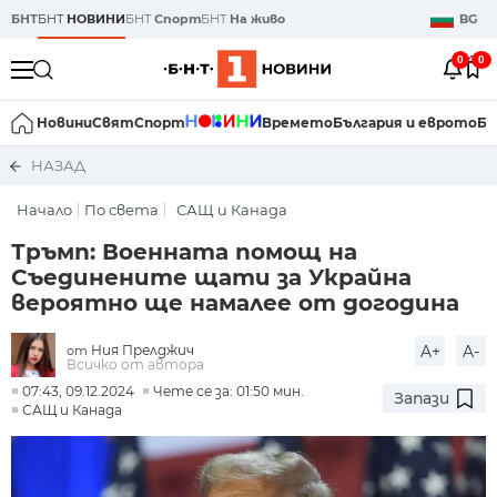
БНТ
БНТ
НОВИНИ
БНТ
Спорт
БНТ
На живо
BG
0
0
Новини
Свят
Спорт
Времето
България и еврото
Би
НАЗАД
Начало
По света
САЩ и Канада
Тръмп: Военната помощ на
Съединените щати за Украйна
вероятно ще намалее от догодина
Ния Прелджич
A+
A-
от
Всичко от автора
07:43, 09.12.2024
Чете се за: 01:50 мин.
Запази
САЩ и Канада