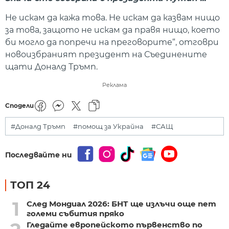
Не искам да кажа това. Не искам да казвам нищо
за това, защото не искам да правя нищо, което
би могло да попречи на преговорите“, отговри
новоизбраният президент на Съединените
щати Доналд Тръмп.
Реклама
Сподели
#Доналд Тръмп
#помощ за Украйна
#САЩ
Последвайте ни
ТОП 24
1
След Мондиал 2026: БНТ ще излъчи още пет
големи събития пряко
Гледайте европейското първенство по