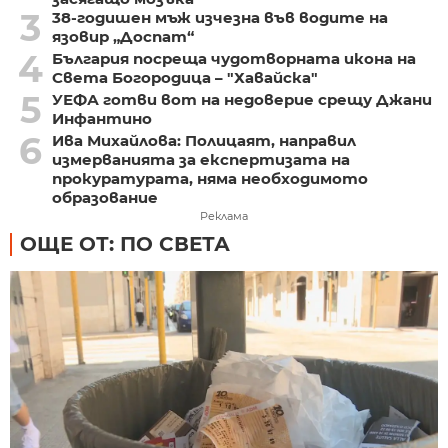
3
38-годишен мъж изчезна във водите на
язовир „Доспат“
4
България посреща чудотворната икона на
Света Богородица – "Хавайска"
5
УЕФА готви вот на недоверие срещу Джани
Инфантино
6
Ива Михайлова: Полицаят, направил
измерванията за експертизата на
прокуратурата, няма необходимото
образование
Реклама
ОЩЕ ОТ: ПО СВЕТА