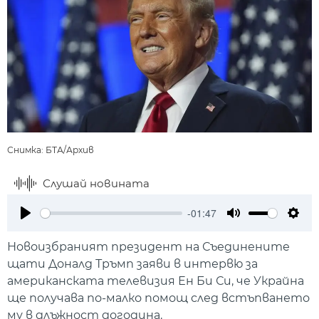
Снимка: БТА/Архив
Слушай новината
-01:47
Play
Mute
Setti
Новоизбраният президент на Съединените
щати Доналд Тръмп заяви в интервю за
американската телевизия Ен Би Си, че Украйна
ще получава по-малко помощ след встъпването
му в длъжност догодина.