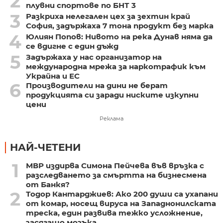
2
плувни спортове по БНТ 3
3
Разкриха нелегален цех за зехтин край
София, задържаха 7 тона продукт без марка
4
Юлиян Попов: Нивото на река Дунав няма да
се вдигне с един дъжд
5
Задържаха у нас организатор на
международна мрежа за наркотрафик към
Украйна и ЕС
6
Производители на дини не берат
продукцията си заради ниските изкупни
цени
Реклама
НАЙ-ЧЕТЕНИ
1
МВР издирва Симона Пейчева във връзка с
разследването за смъртта на бизнесмена
от Банкя?
2
Тодор Кантарджиев: Ако 200 души са ухапани
от комар, носещ вируса на Западнонилската
треска, един развива тежко усложнение,
засягащо мозъка