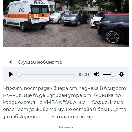
Слушай новината
-00:31
Play
Mute
Setti
Мъжът, пострадал вчера от паднала в близост
мълния, ще бъде изписан утре от Клиника по
кардиология на УМБАЛ "Св. Анна" - София. Няма
опасност за живота му, но остава в болницата
за наблюдение на състоянието му.
Реклама