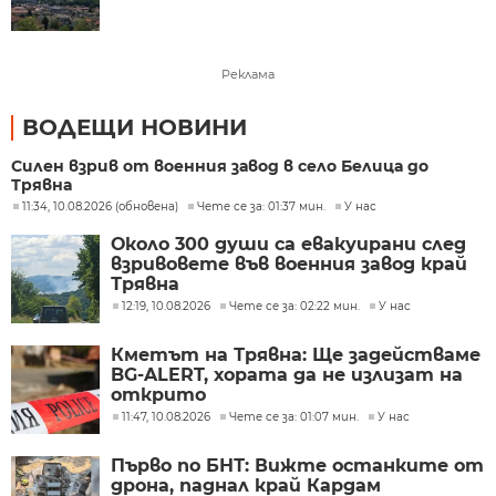
Реклама
ВОДЕЩИ НОВИНИ
Силен взрив от военния завод в село Белица до
Трявна
11:34, 10.08.2026 (обновена)
Чете се за: 01:37 мин.
У нас
Около 300 души са евакуирани след
взривовете във военния завод край
Трявна
12:19, 10.08.2026
Чете се за: 02:22 мин.
У нас
Кметът на Трявна: Ще задействаме
BG-ALERT, хората да не излизат на
открито
11:47, 10.08.2026
Чете се за: 01:07 мин.
У нас
Първо по БНТ: Вижте останките от
дрона, паднал край Кардам