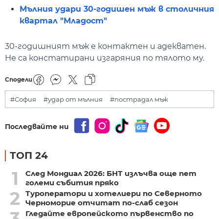
Мълния удари 30-годишен мъж в столичния
квартал "Младост"
30-годишният мъж е контактен и адекватен.
Не са констатирани изгаряния по тялото му.
Сподели
#София
#удар от мълния
#пострадал мъж
Последвайте ни
ТОП 24
1
След Мондиал 2026: БНТ излъчва още пет
големи събития пряко
2
Туроператори и хотелиери по Северното
Черноморие отчитат по-слаб сезон
3
Гледайте европейското първенство по