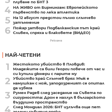
плуване по БНТ 3
4
НА ЖИВО от Бирмингам: Европейското
първенство по лека атлетика
5
На 12 август предстои пълно слънчево
затъмнение
6
Пожар затвори Подбалканския път край
Сливен, спряха и влаковете (ВИДЕО)
Реклама
НАЙ-ЧЕТЕНИ
1
Жестокото убийство в Пловдив:
Младежите са били Георги повече от час и
си купили дюнери с парите му
2
Убийство край Слънчев бряг: Мъж е
намушкан с нож, заподозреният се опитал
да избяга
3
Румен Радев след заседание на Съвета по
сигурността: Дрон е нахлул в българското
въздушно пространство
4
След Мондиал 2026: БНТ излъчва още пет
големи събития пряко