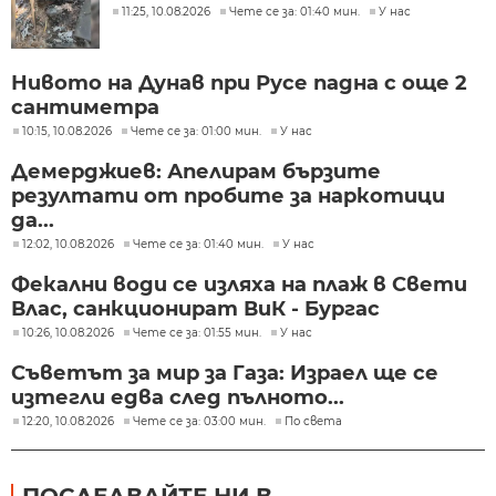
11:25, 10.08.2026
Чете се за: 01:40 мин.
У нас
Нивото на Дунав при Русе падна с още 2
сантиметра
10:15, 10.08.2026
Чете се за: 01:00 мин.
У нас
Демерджиев: Апелирам бързите
резултати от пробите за наркотици
да...
12:02, 10.08.2026
Чете се за: 01:40 мин.
У нас
Фекални води се изляха на плаж в Свети
Влас, санкционират ВиК - Бургас
10:26, 10.08.2026
Чете се за: 01:55 мин.
У нас
Съветът за мир за Газа: Израел ще се
изтегли едва след пълното...
12:20, 10.08.2026
Чете се за: 03:00 мин.
По света