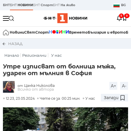
БНТ
БНТ
НОВИНИ
БНТ
Спорт
БНТ
На живо
BG
5
0
Новини
Свят
Спорт
Времето
България и еврото
Би
НАЗАД
Начало
Регионални
У нас
Утре изписват от болница мъжа,
ударен от мълния в София
Цанка Николова
A+
A-
от
Всичко от автора
Запази
12:23, 23.05.2024
Чете се за: 00:25 мин.
У нас