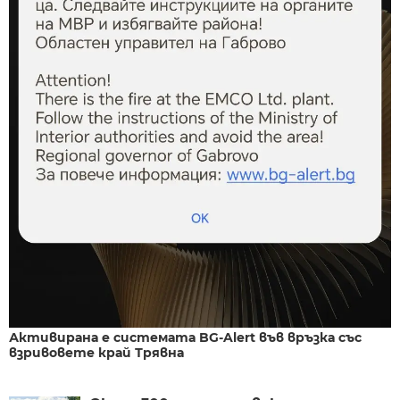
Активирана е системата BG-Alert във връзка със
взривовете край Трявна