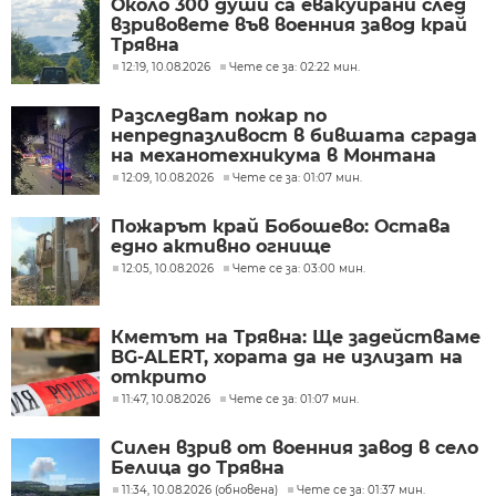
Около 300 души са евакуирани след
взривовете във военния завод край
Трявна
12:19, 10.08.2026
Чете се за: 02:22 мин.
Разследват пожар по
непредпазливост в бившата сграда
на механотехникума в Монтана
12:09, 10.08.2026
Чете се за: 01:07 мин.
Пожарът край Бобошево: Остава
едно активно огнище
12:05, 10.08.2026
Чете се за: 03:00 мин.
Кметът на Трявна: Ще задействаме
BG-ALERT, хората да не излизат на
открито
11:47, 10.08.2026
Чете се за: 01:07 мин.
Силен взрив от военния завод в село
Белица до Трявна
11:34, 10.08.2026 (обновена)
Чете се за: 01:37 мин.