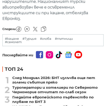
нарушителите. Националният турски
авиопревозвач вече е осъвременил
инструкциите си при кацане, отбелязва
Евронюз.
Сподели
#кацане
#Турция
#глоба
#пътници
#самолет
Последвайте ни
ТОП 24
1
След Мондиал 2026: БНТ излъчва още пет
големи събития пряко
2
Туроператори и хотелиери по Северното
Черноморие отчитат по-слаб сезон
3
Гледайте европейското първенство по
плуване по БНТ 3