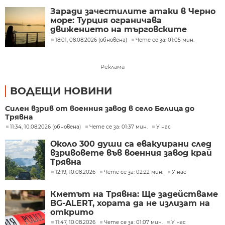
Заради зачестилите атаки в Черно
море: Турция ограничава
движението на търговските
кораби
18:01, 08.08.2026 (обновена)
Чете се за: 01:05 мин.
Реклама
ВОДЕЩИ НОВИНИ
Силен взрив от военния завод в село Белица до
Трявна
11:34, 10.08.2026 (обновена)
Чете се за: 01:37 мин.
У нас
Около 300 души са евакуирани след
взривовете във военния завод край
Трявна
12:19, 10.08.2026
Чете се за: 02:22 мин.
У нас
Кметът на Трявна: Ще задействаме
BG-ALERT, хората да не излизат на
открито
11:47, 10.08.2026
Чете се за: 01:07 мин.
У нас