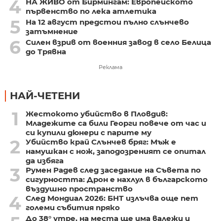
4
НА ЖИВО от Бирмингам: Европейското
първенство по лека атлетика
5
На 12 август предстои пълно слънчево
затъмнение
6
Силен взрив от военния завод в село Белица
до Трявна
Реклама
НАЙ-ЧЕТЕНИ
1
Жестокото убийство в Пловдив:
Младежите са били Георги повече от час и
си купили дюнери с парите му
2
Убийство край Слънчев бряг: Мъж е
намушкан с нож, заподозреният се опитал
да избяга
3
Румен Радев след заседание на Съвета по
сигурността: Дрон е нахлул в българското
въздушно пространство
4
След Мондиал 2026: БНТ излъчва още пет
големи събития пряко
До 38° утре, на места ще има валежи и