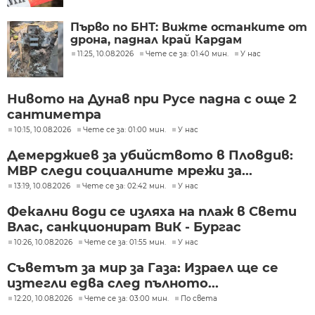
Първо по БНТ: Вижте останките от
дрона, паднал край Кардам
11:25, 10.08.2026
Чете се за: 01:40 мин.
У нас
Нивото на Дунав при Русе падна с още 2
сантиметра
10:15, 10.08.2026
Чете се за: 01:00 мин.
У нас
Демерджиев за убийството в Пловдив:
МВР следи социалните мрежи за...
13:19, 10.08.2026
Чете се за: 02:42 мин.
У нас
Фекални води се изляха на плаж в Свети
Влас, санкционират ВиК - Бургас
10:26, 10.08.2026
Чете се за: 01:55 мин.
У нас
Съветът за мир за Газа: Израел ще се
изтегли едва след пълното...
12:20, 10.08.2026
Чете се за: 03:00 мин.
По света