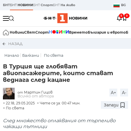
БНТ
БНТ
НОВИНИ
БНТ
Спорт
БНТ
На живо
BG
5
0
Новини
Свят
Спорт
Времето
България и еврото
Би
НАЗАД
Начало
Балкани
По света
В Турция ще глобяват
авиопасажерите, които стават
веднага след кацане
Мартин Гицов
A+
A-
от
Всичко от автора
22:18, 29.05.2025
Чете се за: 00:47 мин.
Запази
По света
След множество оплаквания от търпеливо
чакащи пътници