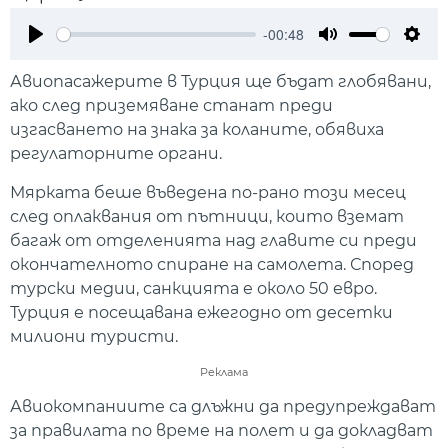
-00:48
Play
Mute
Setti
Авиопасажерите в Турция ще бъдат глобявани,
ако след приземяване станат преди
изгасването на знака за коланите, обявиха
регулаторните органи.
Мярката беше въведена по-рано този месец
след оплаквания от пътници, които вземат
багаж от отделенията над главите си преди
окончателното спиране на самолета. Според
турски медии, санкцията е около 50 евро.
Турция е посещавана ежегодно от десетки
милиони туристи.
Реклама
Авиокомпаниите са длъжни да предупреждават
за правилата по време на полет и да докладват