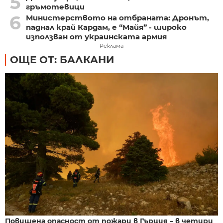
5
гръмотевици
6
Министерството на отбраната: Дронът,
паднал край Кардам, е “Майя” - широко
използван от украинската армия
Реклама
ОЩЕ ОТ: БАЛКАНИ
Повишена опасност от пожари в Гърция – в четири