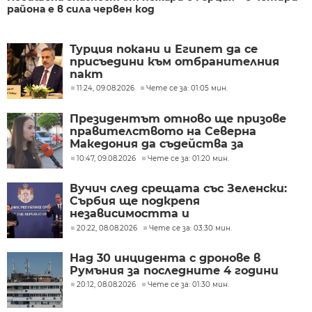
района е в сила червен код
Турция покани и Египет да се
присъедини към отбранителния
пакт
11:24, 09.08.2026
Чете се за: 01:05 мин.
Президентът отново ще призове
правителството на Северна
Македония да съдейства за
лечението на Ива Михайлова
10:47, 09.08.2026
Чете се за: 01:20 мин.
Вучич след срещата със Зеленски:
Сърбия ще подкрепя
независимостта и
териториалната цялост на
20:22, 08.08.2026
Чете се за: 03:30 мин.
Украйна
Над 30 инцидента с дронове в
Румъния за последните 4 години
20:12, 08.08.2026
Чете се за: 01:30 мин.