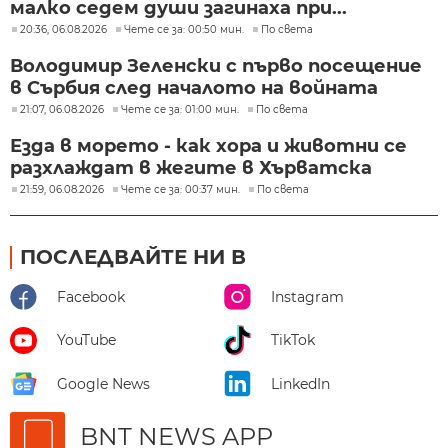
малко седем души загинаха при...
20:36, 06.08.2026
Чете се за: 00:50 мин.
По света
Володимир Зеленски с първо посещение
в Сърбия след началото на войната
21:07, 06.08.2026
Чете се за: 01:00 мин.
По света
Езда в морето - как хора и животни се
разхлаждат в жегите в Хърватска
21:59, 06.08.2026
Чете се за: 00:37 мин.
По света
ПОСЛЕДВАЙТЕ НИ В
Facebook
Instagram
YouTube
TikTok
Google News
LinkedIn
BNT NEWS APP