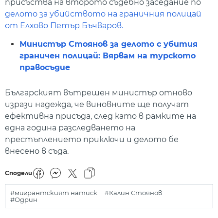
присъства на второто съдебно заседание по
делото за убийството на граничния полицай
от Елхово Петър Бъчваров.
Министър Стоянов за делото с убития
граничен полицай: Вярвам на турското
правосъдие
Българският вътрешен министър отново
изрази надежда, че виновните ще получат
ефективна присъда, след като в рамките на
една година разследването на
престъплението приключи и делото бе
внесено в съда.
Сподели
#мигрантският натиск
#Калин Стоянов
#Одрин