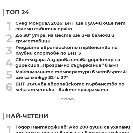
ТОП 24
1
След Мондиал 2026: БНТ ще излъчи още пет
големи събития пряко
2
До 38° утре, на места ще има валежи и
гръмотевици
3
Гледайте европейското първенство по
плувни спортове по БНТ 3
4
Светлозара Лазарова става директор на
дирекция „Програмно съдържание“ в БНТ
5
Максималните температури в четвъртък
ще са между 32° и 37°
6
БНТ излъчва европейското първенство по
лека атлетика - вижте програмата
Реклама
НАЙ-ЧЕТЕНИ
1
Тодор Кантарджиев: Ако 200 души са ухапани
от комар, носещ вируса на Западнонилската