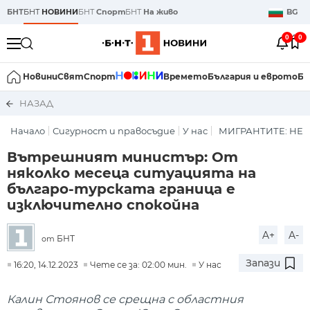
БНТ
БНТ
НОВИНИ
БНТ
Спорт
БНТ
На живо
BG
0
0
Новини
Свят
Спорт
Времето
България и еврото
Би
НАЗАД
Начало
Сигурност и правосъдие
У нас
МИГРАНТИТЕ: НЕ
Вътрешният министър: От
няколко месеца ситуацията на
българо-турската граница е
изключително спокойна
A+
A-
БНТ
от
Запази
16:20, 14.12.2023
Чете се за: 02:00 мин.
У нас
Калин Стоянов се срещна с областния