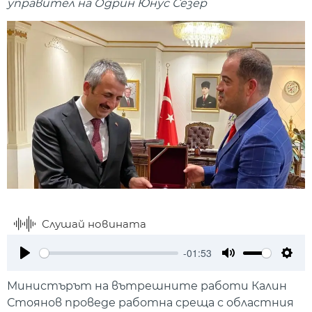
управител на Одрин Юнус Сезер ​
Слушай новината
-01:53
Play
Mute
Setti
Министърът на вътрешните работи Калин
Стоянов проведе работна среща с областния