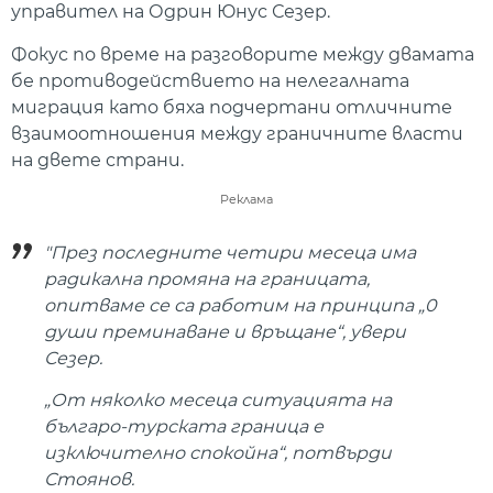
управител на Одрин Юнус Сезер.
Фокус по време на разговорите между двамата
бе противодействието на нелегалната
миграция като бяха подчертани отличните
взаимоотношения между граничните власти
на двете страни.
Реклама
"През последните четири месеца има
радикална промяна на границата,
опитваме се са работим на принципа „0
души преминаване и връщане“, увери
Сезер.
„От няколко месеца ситуацията на
българо-турската граница е
изключително спокойна“, потвърди
Стоянов.