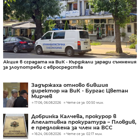
Акция в сградата на ВиК - Кърджали заради съмнения
за злоупотреби с евросредства
Задържаха отново бившия
директор на ВиК - Бургас Цветан
Мирчев
17:06, 06.08.2026
Чете се за: 00:50 мин.
Добринка Калчева, прокурор в
Апелативна прокуратура – Пловдив,
е предложена за член на ВСС
16:24, 06.08.2026
Чете се за: 02:17 мин.