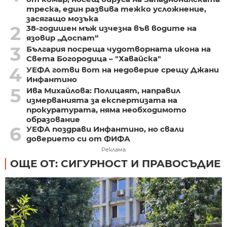
треска, един развива тежко усложнение,
засягащо мозъка
2
38-годишен мъж изчезна във водите на
язовир „Доспат“
3
България посреща чудотворната икона на
Света Богородица – "Хавайска"
4
УЕФА готви вот на недоверие срещу Джани
Инфантино
5
Ива Михайлова: Полицаят, направил
измерванията за експертизата на
прокуратурата, няма необходимото
образование
6
УЕФА поздрави Инфантино, но свали
доверието си от ФИФА
Реклама
ОЩЕ ОТ: СИГУРНОСТ И ПРАВОСЪДИЕ