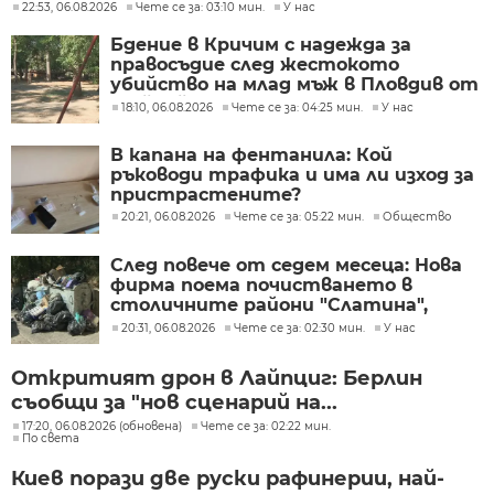
22:53, 06.08.2026
Чете се за: 03:10 мин.
У нас
Бдение в Кричим с надежда за
правосъдие след жестокото
убийство на млад мъж в Пловдив от
тийнейджъри
18:10, 06.08.2026
Чете се за: 04:25 мин.
У нас
В капана на фентанила: Кой
ръководи трафика и има ли изход за
пристрастените?
20:21, 06.08.2026
Чете се за: 05:22 мин.
Общество
След повече от седем месеца: Нова
фирма поема почистването в
столичните райони "Слатина",
"Подуяне" и "Изгрев"
20:31, 06.08.2026
Чете се за: 02:30 мин.
У нас
Откритият дрон в Лайпциг: Берлин
съобщи за "нов сценарий на...
17:20, 06.08.2026 (обновена)
Чете се за: 02:22 мин.
По света
Киев порази две руски рафинерии, най-