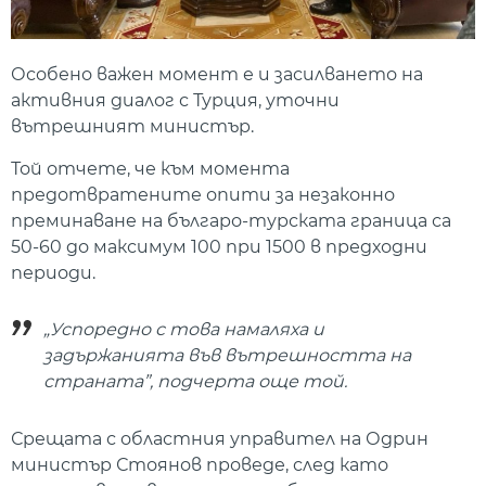
Особено важен момент е и засилването на
активния диалог с Турция, уточни
вътрешният министър.
Той отчете, че към момента
предотвратените опити за незаконно
преминаване на българо-турската граница са
50-60 до максимум 100 при 1500 в предходни
периоди.
„Успоредно с това намаляха и
задържанията във вътрешността на
страната”, подчерта още той.
Срещата с областния управител на Одрин
министър Стоянов проведе, след като