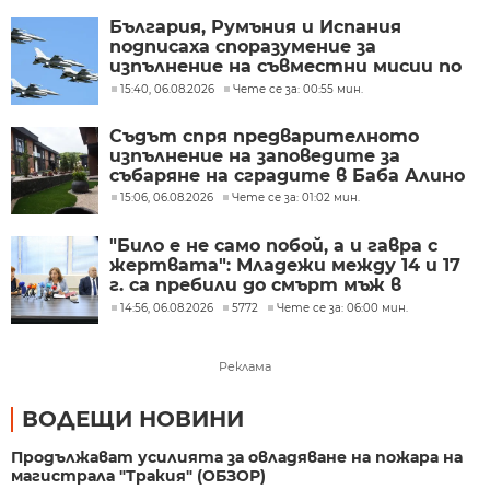
България, Румъния и Испания
подписаха споразумение за
изпълнение на съвместни мисии по
охрана на въздушното
15:40, 06.08.2026
Чете се за: 00:55 мин.
пространство
Съдът спря предварителното
изпълнение на заповедите за
събаряне на сградите в Баба Алино
15:06, 06.08.2026
Чете се за: 01:02 мин.
"Било е не само побой, а и гавра с
жертвата": Младежи между 14 и 17
г. са пребили до смърт мъж в
Пловдив
14:56, 06.08.2026
5772
Чете се за: 06:00 мин.
Реклама
ВОДЕЩИ НОВИНИ
Продължават усилията за овладяване на пожара на
магистрала "Тракия" (ОБЗОР)