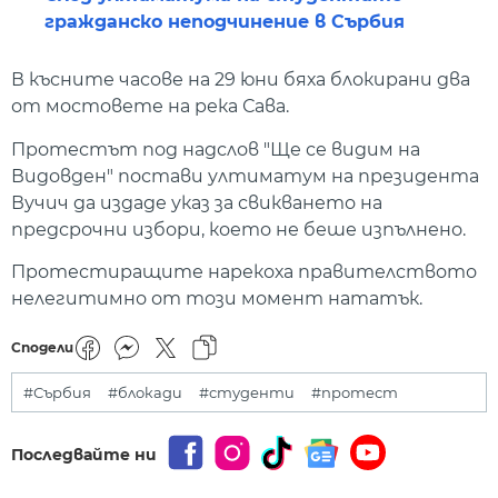
гражданско неподчинение в Сърбия
В късните часове на 29 юни бяха блокирани два
от мостовете на река Сава.
Протестът под надслов "Ще се видим на
Видовден" постави ултиматум на президента
Вучич да издаде указ за свикването на
предсрочни избори, което не беше изпълнено.
Протестиращите нарекоха правителството
нелегитимно от този момент нататък.
Сподели
#Сърбия
#блокади
#студенти
#протест
Последвайте ни