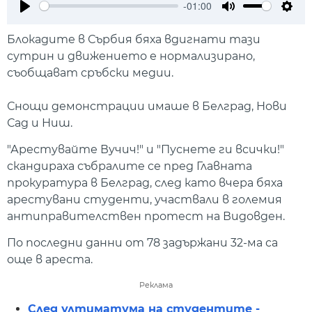
-01:00
Play
Mute
Setti
Блокадите в Сърбия бяха вдигнати тази
сутрин и движението е нормализирано,
съобщават сръбски медии.
Снощи демонстрации имаше в Белград, Нови
Сад и Ниш.
"Арестувайте Вучич!" и "Пуснете ги всички!"
скандираха събралите се пред Главната
прокуратура в Белград, след като вчера бяха
арестувани студенти, участвали в големия
антиправителствен протест на Видовден.
По последни данни от 78 задържани 32-ма са
още в ареста.
Реклама
След ултиматума на студентите -