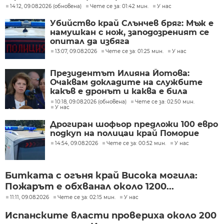
14:12, 09.08.2026 (обновена)
Чете се за: 01:42 мин.
У нас
Убийство край Слънчев бряг: Мъж е
намушкан с нож, заподозреният се
опитал да избяга
13:07, 09.08.2026
Чете се за: 01:25 мин.
У нас
Президентът Илияна Йотова:
Очаквам докладите на службите
какъв е дронът и каква е била
неговата роля
10:18, 09.08.2026 (обновена)
Чете се за: 02:50 мин.
У нас
Дрогиран шофьор предложи 100 евро
подкуп на полицаи край Поморие
14:54, 09.08.2026
Чете се за: 00:52 мин.
У нас
Битката с огъня край Висока могила:
Пожарът е обхванал около 1200...
11:11, 09.08.2026
Чете се за: 02:15 мин.
У нас
Испанските власти провериха около 200