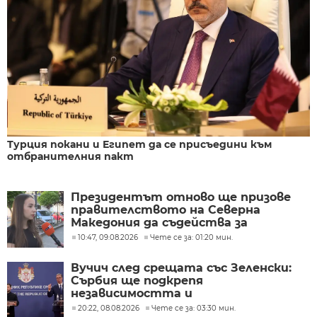
Турция покани и Египет да се присъедини към
отбранителния пакт
Президентът отново ще призове
правителството на Северна
Македония да съдейства за
лечението на Ива Михайлова
10:47, 09.08.2026
Чете се за: 01:20 мин.
Вучич след срещата със Зеленски:
Сърбия ще подкрепя
независимостта и
териториалната цялост на
20:22, 08.08.2026
Чете се за: 03:30 мин.