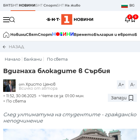
БНТ
БНТ
НОВИНИ
БНТ
Спорт
БНТ
На живо
BG
2
0
Новини
Свят
Спорт
Времето
България и еврото
Би
НАЗАД
Начало
Балкани
По света
Вдигнаха блокадите в Сърбия
Христо Ценов
A+
A-
от
Всичко от автора
11:52, 30.06.2025
Чете се за: 01:00 мин.
Запази
По света
След ултиматума на студентите - гражданско
неподчинение