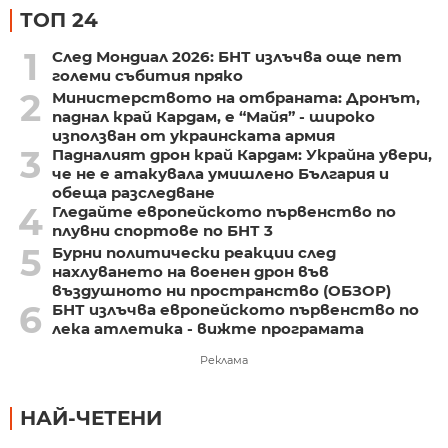
ТОП 24
1
След Мондиал 2026: БНТ излъчва още пет
големи събития пряко
2
Министерството на отбраната: Дронът,
паднал край Кардам, е “Майя” - широко
използван от украинската армия
3
Падналият дрон край Кардам: Украйна увери,
че не е атакувала умишлено България и
обеща разследване
4
Гледайте европейското първенство по
плувни спортове по БНТ 3
5
Бурни политически реакции след
нахлуването на военен дрон във
въздушното ни пространство (ОБЗОР)
6
БНТ излъчва европейското първенство по
лека атлетика - вижте програмата
Реклама
НАЙ-ЧЕТЕНИ