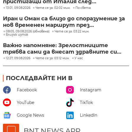
пристигащи от Италия след...
13:01, 09.08.2026
Чете се за: 02:02 мин.
По света
Иран и Оман са близо до споразумение за
нов временен маршрут през...
08:05, 09.08.2026 (обновена)
Чете се за: 03:22 мин.
Близък изток
Важно напомняне: Зрелостниците
трябва сами да внесат здравните си...
12:27, 09.08.2026
Чете се за: 03:12 мин.
У нас
ПОСЛЕДВАЙТЕ НИ В
Facebook
Instagram
YouTube
TikTok
Google News
LinkedIn
BNT NEWS APP