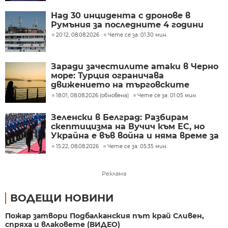
Украйна
Над 30 инцидента с дронове в
Румъния за последните 4 години
20:12, 08.08.2026
Чете се за: 01:30 мин.
Заради зачестилите атаки в Черно
море: Турция ограничава
движението на търговските
кораби
18:01, 08.08.2026 (обновена)
Чете се за: 01:05 мин.
Зеленски в Белград: Разбирам
скептицизма на Вучич към ЕС, но
Украйна е във война и няма време за
скептицизъм
15:22, 08.08.2026
Чете се за: 05:35 мин.
Реклама
ВОДЕЩИ НОВИНИ
Пожар затвори Подбалканския път край Сливен,
спряха и влаковете (ВИДЕО)