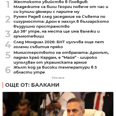
1
Жестокото убийство в Пловдив:
Младежите са били Георги повече от час и
си купили дюнери с парите му
2
Румен Радев след заседание на Съвета по
сигурността: Дрон е нахлул в българското
въздушно пространство
3
До 38° утре, на места ще има валежи и
гръмотевици
4
След Мондиал 2026: БНТ излъчва още пет
големи събития пряко
5
Министерството на отбраната: Дронът,
паднал край Кардам, е “Майя” - широко
използван от украинската армия
6
Жълт код за високи температури в 5
области утре
Реклама
ОЩЕ ОТ: БАЛКАНИ