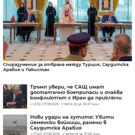
Споразумение за отбрана между Турция, Саудитска
Арабия и Пакистан
Тръмп увери, че САЩ имат
достатъчно боеприпаси и очаква
конфликтът с Иран да приключи
скоро
12:50, 07.08.2026
Чете се за: 00:57 мин.
Нови удари на хутите: Убити
йеменски войници, ранени в
Саудитска Арабия
07:40, 07.08.2026
Чете се за: 01:00 мин.