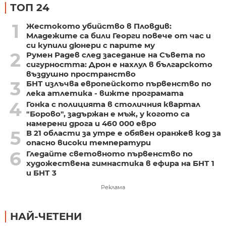
ТОП 24
1
Жестокото убийство в Пловдив:
Младежите са били Георги повече от час и
си купили дюнери с парите му
2
Румен Радев след заседание на Съвета по
сигурността: Дрон е нахлул в българското
въздушно пространство
3
БНТ излъчва европейското първенство по
лека атлетика - вижте програмата
4
Гонка с полицията в столичния квартал
"Борово", задържан е мъж, у когото са
намерени дрога и 460 000 евро
5
В 21 области за утре е обявен оранжев код за
опасно високи температури
6
Гледайте световното първенство по
художествена гимнастика в ефира на БНТ 1
и БНТ 3
Реклама
НАЙ-ЧЕТЕНИ