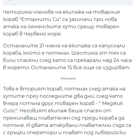
Play
Mute
Setti
Четирима членове на екипажа на товарния
кораб "Етърнити Си" са загинали при нова
атака на йеменските хути срещу товарен
кораб в Червено море.
Останалите 21 члена на екипажа са напуснали
кораба, който е потънал. Шестима от тях са
били спасени след като са прекарали над 24 часа
в морето. Останалите 15 все още се издирват.
Реклама
Това е вторият кораб, потънал след атака на
хутите през последните два дни, след като
вчера потъна друг товарен кораб - " Меджик
Сийс". Неговият екипаж беше спасен от
преминаващ плавателен съд преди кораба да
потъне. И двата атакувани плавателни съда са
с гръцки оператори и плават под либерийски