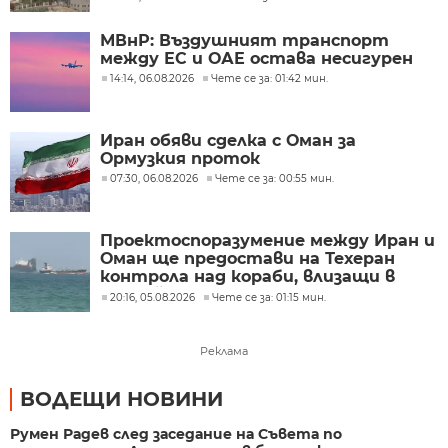
МВнР: Въздушният транспорт
между ЕС и ОАЕ остава несигурен
14:14, 06.08.2026
Чете се за: 01:42 мин.
Иран обяви сделка с Оман за
Ормузкия проток
07:30, 06.08.2026
Чете се за: 00:55 мин.
Проектоспоразумение между Иран и
Оман ще предостави на Техеран
контрола над кораби, влизащи в
Персийския залив?
20:16, 05.08.2026
Чете се за: 01:15 мин.
Реклама
ВОДЕЩИ НОВИНИ
Румен Радев след заседание на Съвета по