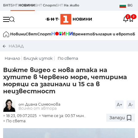
БНТ
БНТ
НОВИНИ
БНТ
Спорт
БНТ
На живо
BG
2
0
Новини
Свят
Спорт
Времето
България и еврото
Би
НАЗАД
Начало
Близък изток
По света
Вижте видео с нова атака на
хутите в Червено море, четирима
моряци са загинали и 15 са в
неизвестност
Диана Симеонова
A+
A-
от
Всичко от автора
18:23, 09.07.2025
Чете се за: 00:57 мин.
Запази
По света