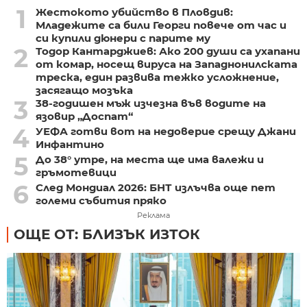
1
Жестокото убийство в Пловдив:
Младежите са били Георги повече от час и
си купили дюнери с парите му
2
Тодор Кантарджиев: Ако 200 души са ухапани
от комар, носещ вируса на Западнонилската
треска, един развива тежко усложнение,
засягащо мозъка
3
38-годишен мъж изчезна във водите на
язовир „Доспат“
4
УЕФА готви вот на недоверие срещу Джани
Инфантино
5
До 38° утре, на места ще има валежи и
гръмотевици
6
След Мондиал 2026: БНТ излъчва още пет
големи събития пряко
Реклама
ОЩЕ ОТ: БЛИЗЪК ИЗТОК