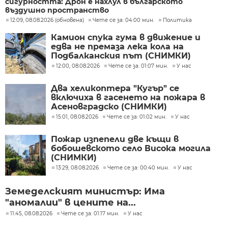
сигурността: Дрон е нахлул в българското
въздушно пространство
12:09, 08.08.2026 (обновена)
Чете се за: 04:00 мин.
Политика
Камион спука гума в движение и
едва не премаза лека кола на
Подбалканския път (СНИМКИ)
12:00, 08.08.2026
Чете се за: 01:07 мин.
У нас
Два хеликоптера "Кугър" се
включиха в гасенето на пожара в
Асеновградско (СНИМКИ)
15:01, 08.08.2026
Чете се за: 01:02 мин.
У нас
Пожар изпепели две къщи в
бобошевското село Висока могила
(СНИМКИ)
13:29, 08.08.2026
Чете се за: 00:40 мин.
У нас
Земеделският министър: Има
"аномалии" в цените на...
11:45, 08.08.2026
Чете се за: 01:17 мин.
У нас