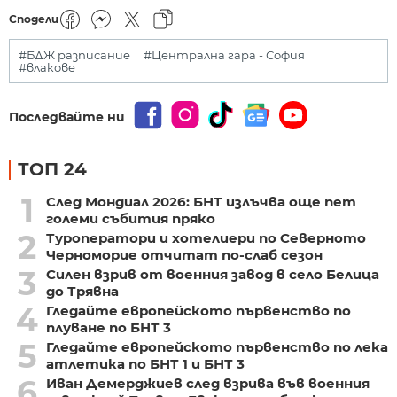
Сподели
#БДЖ разписание
#Централна гара - София
#влакове
Последвайте ни
ТОП 24
1
След Мондиал 2026: БНТ излъчва още пет
големи събития пряко
2
Туроператори и хотелиери по Северното
Черноморие отчитат по-слаб сезон
3
Силен взрив от военния завод в село Белица
до Трявна
4
Гледайте европейското първенство по
плуване по БНТ 3
5
Гледайте европейското първенство по лека
атлетика по БНТ 1 и БНТ 3
6
Иван Демерджиев след взрива във военния