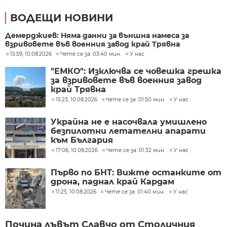
ВОДЕЩИ НОВИНИ
Демерджиев: Няма данни за външна намеса за
взривовете във военния завод край Трявна
15:59, 10.08.2026
Чете се за: 03:40 мин.
У нас
"ЕМКО": Изключва се човешка грешка
за взривовете във военния завод
край Трявна
15:23, 10.08.2026
Чете се за: 01:50 мин.
У нас
Украйна не е насочвала умишлено
безпилотни летателни апарати
към България
17:06, 10.08.2026
Чете се за: 01:32 мин.
У нас
Първо по БНТ: Вижте останките от
дрона, паднал край Кардам
11:25, 10.08.2026
Чете се за: 01:40 мин.
У нас
Почина лъвът Славчо от Столичния