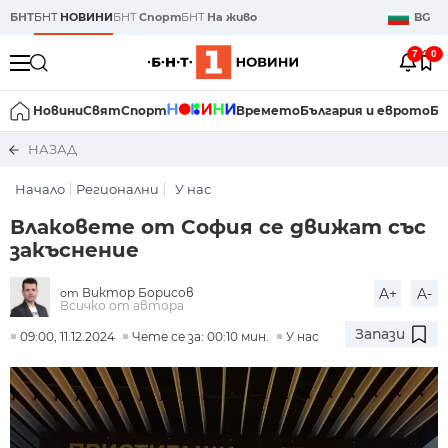
БНТ
БНТ
НОВИНИ
БНТ
Спорт
БНТ
На живо
BG
7
0
Новини
Свят
Спорт
Времето
България и еврото
Би
НАЗАД
Начало
Регионални
У нас
Влаковете от София се движат със
закъснение
Виктор Борисов
A+
A-
от
Всичко от автора
Запази
09:00, 11.12.2024
Чете се за: 00:10 мин.
У нас