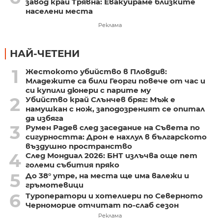
завод край Трявна: Евакуираме близките
населени места
Реклама
НАЙ-ЧЕТЕНИ
1
Жестокото убийство в Пловдив:
Младежите са били Георги повече от час и
си купили дюнери с парите му
2
Убийство край Слънчев бряг: Мъж е
намушкан с нож, заподозреният се опитал
да избяга
3
Румен Радев след заседание на Съвета по
сигурността: Дрон е нахлул в българското
въздушно пространство
4
След Мондиал 2026: БНТ излъчва още пет
големи събития пряко
5
До 38° утре, на места ще има валежи и
гръмотевици
6
Туроператори и хотелиери по Северното
Черноморие отчитат по-слаб сезон
Реклама