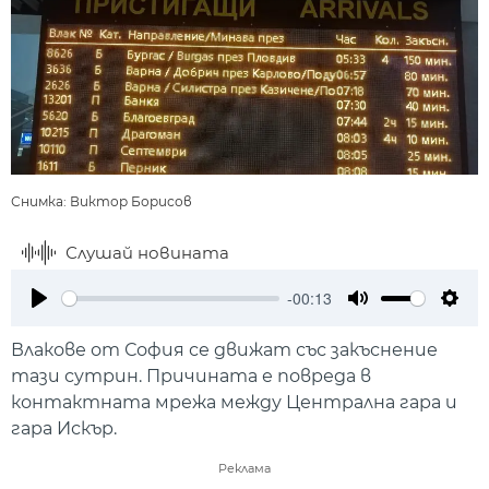
Снимка: Виктор Борисов
Слушай новината
-00:13
Play
Mute
Setti
Влакове от София се движат със закъснение
тази сутрин. Причината е повреда в
контактната мрежа между Централна гара и
гара Искър.
Реклама