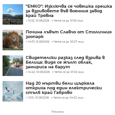
"ЕМКО": Изключва се човешка грешка
за взривовете във военния завод
край Трявна
15:23, 10.08.2026
Чете се за: 01:50 мин.
Почина лъвът Славчо от Столичния
зоопарк
14:57, 10.08.2026
Чете се за: 00:27 мин.
Свидетелски разказ след взрива в
Белица: Видя се жълт облак,
замириса на барут
14:42, 10.08.2026
Чете се за: 01:02 мин.
Над 20 мъртви бели щъркела
откриха под един електрически
стълб край Габрово
13:51, 10.08.2026
Чете се за: 04:02 мин.
Реклама