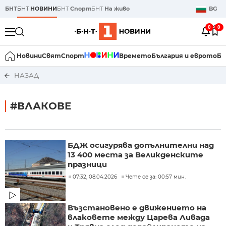
БНТ
БНТ
НОВИНИ
БНТ
Спорт
БНТ
На живо
BG
0
0
Новини
Свят
Спорт
Времето
България и еврото
Би
НАЗАД
#ВЛАКОВЕ
БДЖ осигурява допълнителни над
13 400 места за Великденските
празници
07:32, 08.04.2026
Чете се за: 00:57 мин.
Възстановено е движението на
влаковете между Царева Ливада