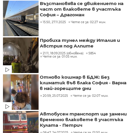
Възстановява се движението на
част от влаковете в участъка
София – Драгоман
15:50, 27.11.2025
Чете се за: 02:27 мин.
Пробиха тунел между Италия и
Австрия под Алпите
21:11, 18.09.2025 (обновена)
5854
Чете се за: 01:05 мин.
Отново кошмар в БДЖ: Без
климатик във влака София - Варна
в най-горещите дни
20:59, 25.07.2025
Чете се за: 02:07 мин.
Автобусен транспорт ще замени
временно влаковете в участъка
Кулата - Петрич
06:47, 24.07.2025
Чете се за: 01:50 мин.