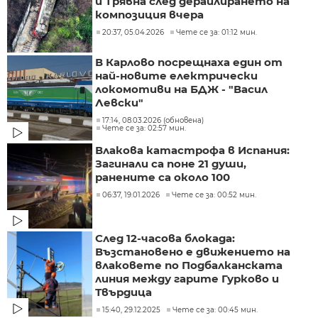
и Трявна след дерайлирането на
композиция вчера
20:37, 05.04.2026
Чете се за: 01:12 мин.
В Карлово посрещнаха един от
най-новите електрически
локомотиви на БДЖ - "Васил
Левски"
17:14, 08.03.2026 (обновена)
Чете се за: 02:57 мин.
Влакова катастрофа в Испания:
Загинали са поне 21 души,
ранените са около 100
06:37, 19.01.2026
Чете се за: 00:52 мин.
След 12-часова блокада:
Възстановено е движението на
влаковете по Подбалканската
линия между гарите Гурково и
Твърдица
15:40, 29.12.2025
Чете се за: 00:45 мин.