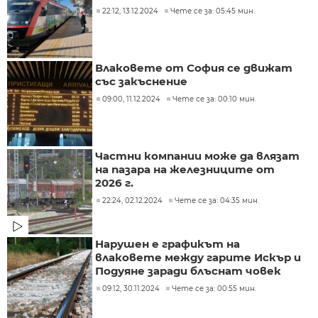
22:12, 13.12.2024
Чете се за: 05:45 мин.
Влаковете от София се движат
със закъснение
09:00, 11.12.2024
Чете се за: 00:10 мин.
Частни компании може да влязат
на пазара на железниците от
2026 г.
22:24, 02.12.2024
Чете се за: 04:35 мин.
Нарушен е графикът на
влаковете между гарите Искър и
Подуяне заради блъснат човек
09:12, 30.11.2024
Чете се за: 00:55 мин.