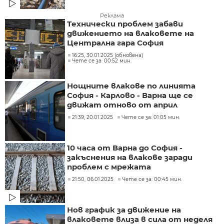
Реклама
Технически проблем забави
движението на влаковете на
Централна гара София
16:25, 30.01.2025 (обновена)
Чете се за: 00:52 мин.
Нощните влакове по линията
София - Карлово - Варна ще се
движат отново от април
21:39, 20.01.2025
Чете се за: 01:05 мин.
10 часа от Варна до София -
закъснения на влакове заради
проблем с мрежата
21:50, 06.01.2025
Чете се за: 00:45 мин.
Нов график за движение на
влаковете влиза в сила от неделя