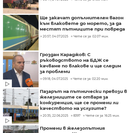
Ще закачат допълнителен вагон
към влаковете до морето, за да
местят пътниците при повреда
20:57, 04.07.2025
Чете се за: 02:07 мин.
Гроздан Караджов: С
ръководството на БДЖ се
качваме по влакове и ще следим
за проблеми
09:18, 04.07.2025
Чете се за: 02:20 мин.
Пазарът на пътнически превози в
железниците се отваря за
конкуренция, ще се промени ли
качеството на услугите?
20:35, 22.06.2025
8397
Чете се за: 16:25 мин.
Промени в железопътния