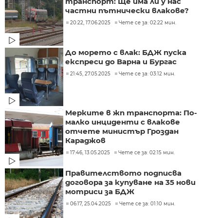
транспорт: Ще има ли у нас
частни пътнически влакове?
20:22, 17.06.2025
Чете се за: 02:22 мин.
До морето с влак: БДЖ пуска
експреси до Варна и Бургас
21:45, 27.05.2025
Чете се за: 03:12 мин.
Мерките в жп транспорта: По-
малко инциденти с влакове
отчете министър Гроздан
Караджов
17:46, 13.05.2025
Чете се за: 02:15 мин.
Правителството подписва
договора за купуване на 35 нови
мотриси за БДЖ
06:17, 25.04.2025
Чете се за: 01:10 мин.