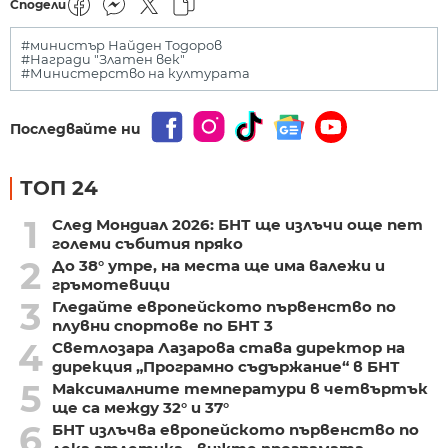
Сподели
#министър Найден Тодоров
#Награди "Златен век"
#Министерство на културата
Последвайте ни
ТОП 24
1
След Мондиал 2026: БНТ ще излъчи още пет
големи събития пряко
2
До 38° утре, на места ще има валежи и
гръмотевици
3
Гледайте европейското първенство по
плувни спортове по БНТ 3
4
Светлозара Лазарова става директор на
дирекция „Програмно съдържание“ в БНТ
5
Максималните температури в четвъртък
ще са между 32° и 37°
6
БНТ излъчва европейското първенство по