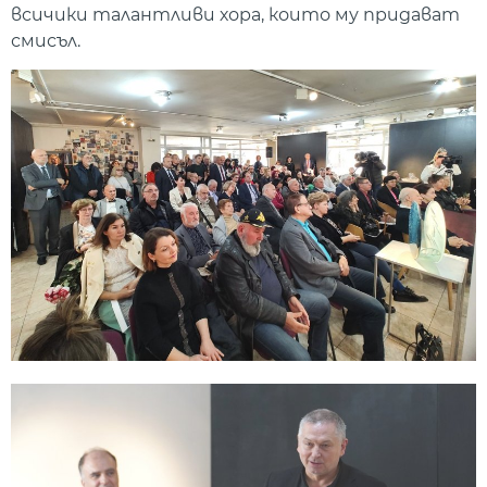
всичики талантливи хора, които му придават
смисъл.