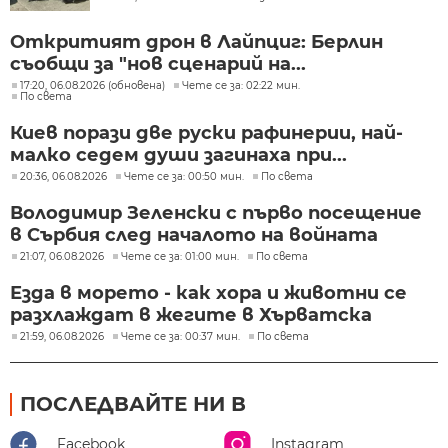
Откритият дрон в Лайпциг: Берлин
съобщи за "нов сценарий на...
17:20, 06.08.2026 (обновена)
Чете се за: 02:22 мин.
По света
Киев порази две руски рафинерии, най-
малко седем души загинаха при...
20:36, 06.08.2026
Чете се за: 00:50 мин.
По света
Володимир Зеленски с първо посещение
в Сърбия след началото на войната
21:07, 06.08.2026
Чете се за: 01:00 мин.
По света
Езда в морето - как хора и животни се
разхлаждат в жегите в Хърватска
21:59, 06.08.2026
Чете се за: 00:37 мин.
По света
ПОСЛЕДВАЙТЕ НИ В
Facebook
Instagram