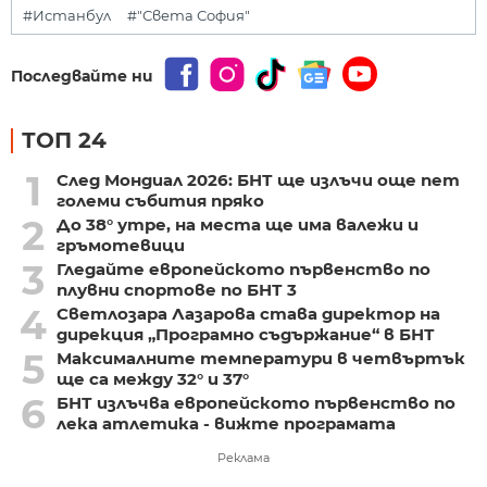
#Истанбул
#"Света София"
Последвайте ни
ТОП 24
1
След Мондиал 2026: БНТ ще излъчи още пет
големи събития пряко
2
До 38° утре, на места ще има валежи и
гръмотевици
3
Гледайте европейското първенство по
плувни спортове по БНТ 3
4
Светлозара Лазарова става директор на
дирекция „Програмно съдържание“ в БНТ
5
Максималните температури в четвъртък
ще са между 32° и 37°
6
БНТ излъчва европейското първенство по
лека атлетика - вижте програмата
Реклама