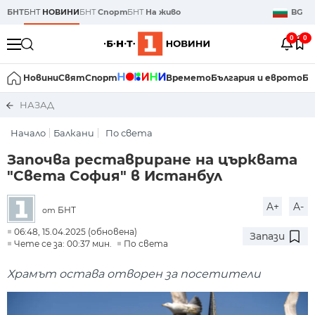
БНТ
БНТ
НОВИНИ
БНТ
Спорт
БНТ
На живо
BG
0
0
Новини
Свят
Спорт
Времето
България и еврото
Би
НАЗАД
Начало
Балкани
По света
Започва реставриране на църквата
"Света София" в Истанбул
A+
A-
БНТ
от
06:48, 15.04.2025 (обновена)
Запази
Чете се за: 00:37 мин.
По света
Храмът остава отворен за посетители