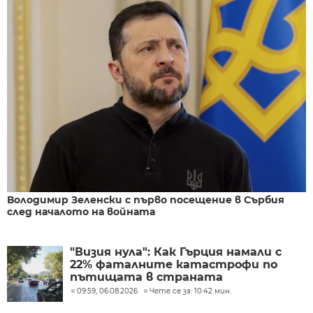
Володимир Зеленски с първо посещение в Сърбия
след началото на войната
"Визия нула": Как Гърция намали с
22% фаталните катастрофи по
пътищата в страната
09:59, 06.08.2026
Чете се за: 10:42 мин.