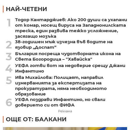
НАЙ-ЧЕТЕНИ
1
Тодор Кантарджиев: Ако 200 души са ухапани
от комар, носещ вируса на Западнонилската
треска, един развива тежко усложнение,
засягащо мозъка
2
38-годишен мъж изчезна във водите на
язовир „Доспат“
3
България посреща чудотворната икона на
Света Богородица – "Хавайска"
4
УЕФА готви вот на недоверие срещу Джани
Инфантино
5
Ива Михайлова: Полицаят, направил
измерванията за експертизата на
прокуратурата, няма необходимото
образование
6
УЕФА поздрави Инфантино, но свали
доверието си от ФИФА
Реклама
ОЩЕ ОТ: БАЛКАНИ