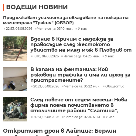
ВОДЕЩИ НОВИНИ
Продължават усилията за овладяване на пожара на
магистрала "Тракия" (ОБЗОР)
22:53, 06.08.2026
Чете се за: 03:10 мин.
У нас
Бдение в Кричим с надежда за
правосъдие след жестокото
убийство на млад мъж в Пловдив от
тийнейджъри
18:10, 06.08.2026
Чете се за: 04:25 мин.
У нас
В капана на фентанила: Кой
ръководи трафика и има ли изход за
пристрастените?
20:21, 06.08.2026
Чете се за: 05:22 мин.
Общество
След повече от седем месеца: Нова
фирма поема почистването в
столичните райони "Слатина",
"Подуяне" и "Изгрев"
20:31, 06.08.2026
Чете се за: 02:30 мин.
У нас
Откритият дрон в Лайпциг: Берлин