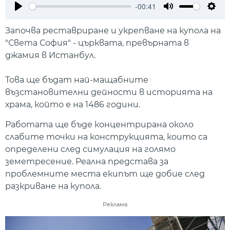
-00:41
Play
Mute
Setti
Започва реставриране и укрепване на купола на
"Света София" - църквата, превърната в
джамия в Истанбул.
Това ще бъдат най-мащабните
възстановителни дейности в историята на
храма, който е на 1486 години.
Работата ще бъде концентрирана около
слабите точки на конструкцията, които са
определени след симулация на голямо
земетресение. Реална представа за
проблемните места екипът ще добие след
разкриване на купола.
Реклама