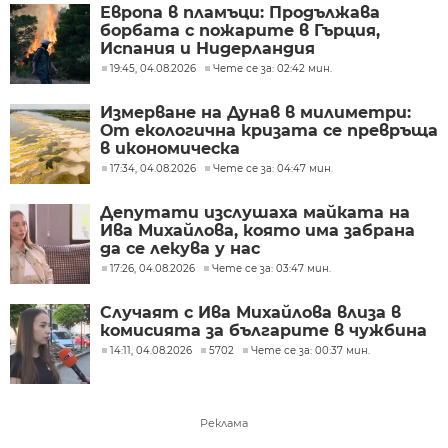
Европа в пламъци: Продължава
борбата с пожарите в Гърция,
Испания и Нидерландия
19:45, 04.08.2026
Чете се за: 02:42 мин.
Измерване на Дунав в милиметри:
От екологична кризата се превръща
в икономическа
17:34, 04.08.2026
Чете се за: 04:47 мин.
Депутати изслушаха майката на
Ива Михайлова, която има забрана
да се лекува у нас
17:26, 04.08.2026
Чете се за: 03:47 мин.
Случаят с Ива Михайлова влиза в
комисията за българите в чужбина
14:11, 04.08.2026
5702
Чете се за: 00:37 мин.
Реклама