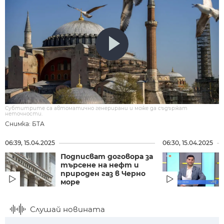
Субтитрите са автоматично генерирани и може да съдържат
неточности.
Снимка: БТА
06:39, 15.04.2025
06:30, 15.04.2025
Подписват договора за
търсене на нефт и
природен газ в Черно
море
Слушай новината