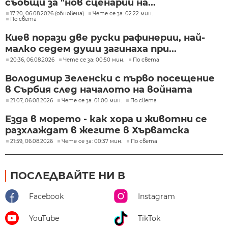
съобщи за "нов сценарий на...
17:20, 06.08.2026 (обновена)
Чете се за: 02:22 мин.
По света
Киев порази две руски рафинерии, най-
малко седем души загинаха при...
20:36, 06.08.2026
Чете се за: 00:50 мин.
По света
Володимир Зеленски с първо посещение
в Сърбия след началото на войната
21:07, 06.08.2026
Чете се за: 01:00 мин.
По света
Езда в морето - как хора и животни се
разхлаждат в жегите в Хърватска
21:59, 06.08.2026
Чете се за: 00:37 мин.
По света
ПОСЛЕДВАЙТЕ НИ В
Facebook
Instagram
YouTube
TikTok