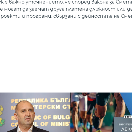
Тук е важно уточнението, че според Закона за Сме
 могат да заемат друга платена длъжност или д
проекти и програми, свързани с дейността на См