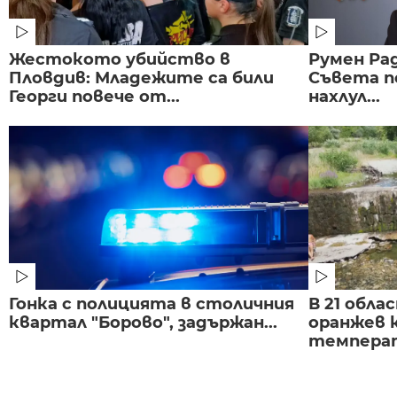
Жестокото убийство в
Румен Рад
Пловдив: Младежите са били
Съвета п
Георги повече от...
нахлул...
Гонка с полицията в столичния
В 21 обла
квартал "Борово", задържан...
оранжев к
темпера