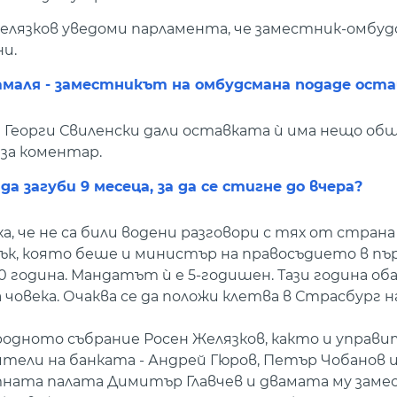
елязков уведоми парламента, че заместник-омбу
и.
маля - заместникът на омбудсмана подаде оста
Георги Свиленски дали оставката ѝ има нещо общо
за коментар.
а загуби 9 месеца, за да се стигне до вчера?
 че не са били водени разговори с тях от страна
к, която беше и министър на правосъдието в пъ
0 година. Мандатът ѝ е 5-годишен. Тази година о
 човека. Очаква се да положи клетва в Страсбург на
одното събрание Росен Желязков, както и управ
ели на банката - Андрей Гюров, Петър Чобанов и
тната палата Димитър Главчев и двамата му заме