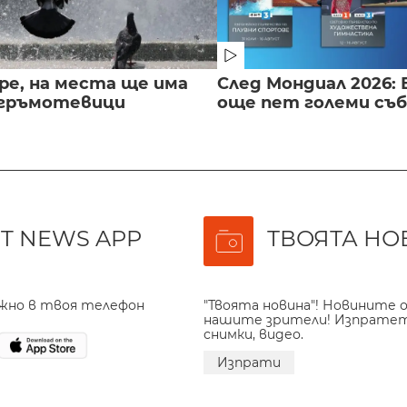
ре, на места ще има
След Мондиал 2026: 
 гръмотевици
още пет големи съ
T NEWS APP
ТВОЯТА НО
ажно в твоя телефон
"Твоята новина"! Новините о
нашите зрители! Изпрате
снимки, видео.
Изпрати