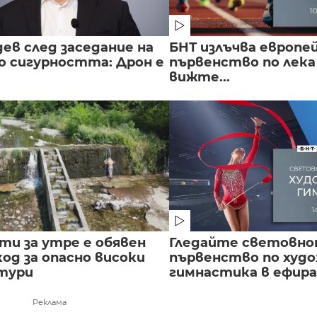
ев след заседание на
БНТ излъчва европе
о сигурността: Дрон е
първенство по лека
вижте...
сти за утре е обявен
Гледайте световн
од за опасно високи
първенство по худ
тури
гимнастика в ефира.
Реклама