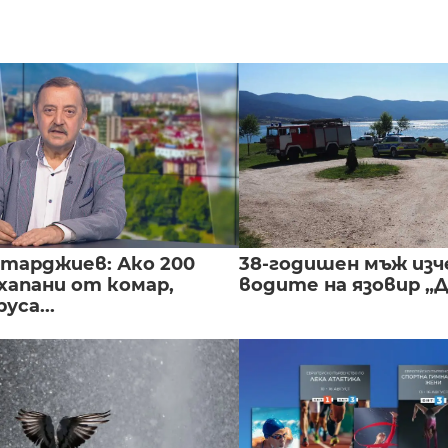
нтарджиев: Ако 200
38-годишен мъж изч
хапани от комар,
водите на язовир „
уса...