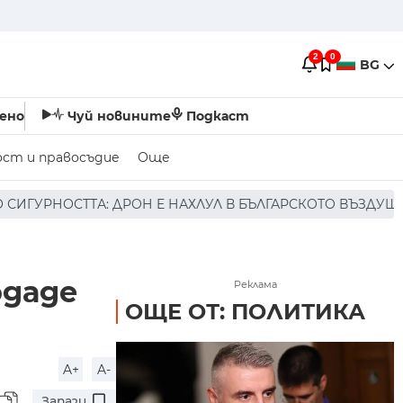
2
0
BG
ено
Чуй новините
Подкаст
ост и правосъдие
Още
НАХЛУЛ В БЪЛГАРСКОТО ВЪЗДУШНО ПРОСТРАНСТВО * * * 
одаде
Реклама
ОЩЕ ОТ: ПОЛИТИКА
A+
A-
Запази