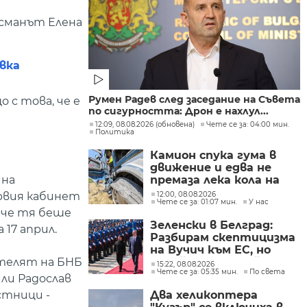
дсманът Елена
вка
Румен Радев след заседание на Съвета
 с това, че е
по сигурността: Дрон е нахлул...
12:09, 08.08.2026 (обновена)
Чете се за: 04:00 мин.
Политика
Камион спука гума в
движение и едва не
 на
премаза лека кола на
Подбалканския път
рвия кабинет
12:00, 08.08.2026
Чете се за: 01:07 мин.
У нас
(СНИМКИ)
баче тя беше
Зеленски в Белград:
 17 април.
Разбирам скептицизма
на Вучич към ЕС, но
ителят на БНБ
Украйна е във война и
15:22, 08.08.2026
Чете се за: 05:35 мин.
По света
няма време за
ли Радослав
скептицизъм
стници -
Два хеликоптера