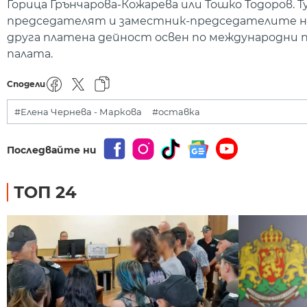
Горица Грънчарова-Кожарева или Тошко Тодоров. 
председателят и заместник-председателите не
друга платена дейност освен по международни 
палата.
Сподели
#Елена Чернева - Маркова
#оставка
Последвайте ни
ТОП 24