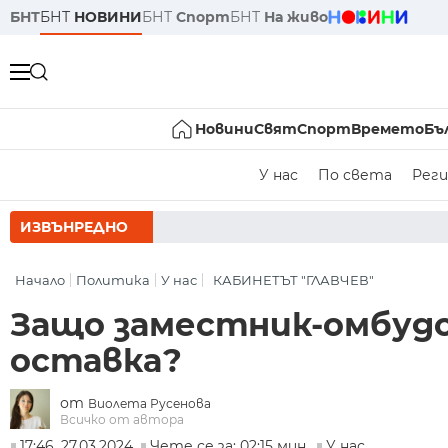
БНТ
БНТ
НОВИНИ
БНТ
Спорт
БНТ
На живо
Новини
Свят
Спорт
Времето
Бъ
У нас
По света
Реги
ИЗВЪНРЕДНО
РУМЕН РАДЕВ 
Начало
Политика
У нас
КАБИНЕТЪТ "ГЛАВЧЕВ"
Защо заместник-омбудс
оставка?
от
Виолета Русенова
Всичко от автора
17:46, 27.03.2024
Чете се за: 02:15 мин.
У нас