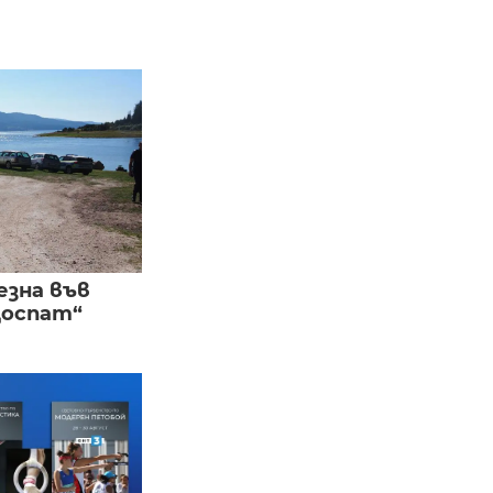
езна във
Доспат“