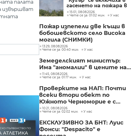
"Кугър" се включиха в
тната палата
гасенето на пожара в
а извършват
Асеновградско
15:01, 08.08.2026
Чете се за: 01:02 мин.
У нас
етната
(СНИМКИ)
Пожар изпепели две къщи в
бобошевското село Висока
могила (СНИМКИ)
13:29, 08.08.2026
Чете се за: 00:40 мин.
У нас
Земеделският министър:
Има "аномалии" в цените на...
11:45, 08.08.2026
Чете се за: 01:17 мин.
У нас
Проверките на НАП: Почти
всеки втори обект по
Южното Черноморие е с...
10:21, 08.08.2026
Чете се за: 02:02 мин.
У нас
ЕКСКЛУЗИВНО ЗА БНТ: Луис
Фонси: "Despacito" е