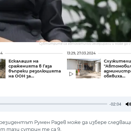
Субтитрите са автоматично генерирани и може да 
24
13:29, 27.03.2024
Ескалация на
Служители
сраженията в Газа
"Автомоби
въпреки резолюцията
администр
на ООН за...
обявиха...
-02:04
M
резидентът Румен Радев може да избере следващ
 тази сутрин те са 9.