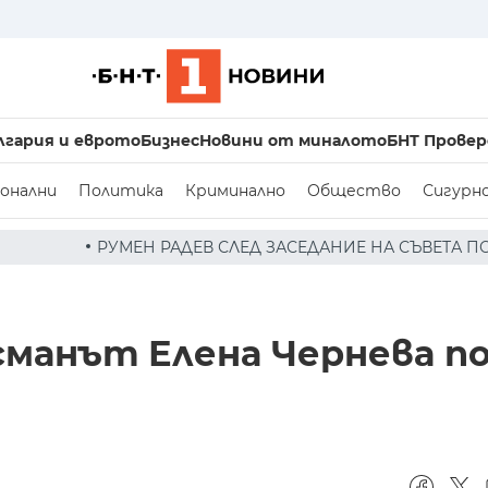
лгария и еврото
Бизнес
Новини от миналото
БНТ Провер
онални
Политика
Криминално
Общество
Сигурн
СЛЕД ЗАСЕДАНИЕ НА СЪВЕТА ПО СИГУРНОСТТА: ДРОН Е 
манът Елена Чернева п