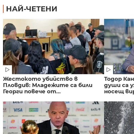
НАЙ-ЧЕТЕНИ
Жестокото убийство в
Тодор Ка
Пловдив: Младежите са били
души са у
Георги повече от...
носещ вир