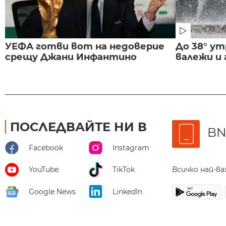
УЕФА готви вот на недоверие
До 38° ут
срещу Джани Инфантино
валежи и
ПОСЛЕДВАЙТЕ НИ В
BN
Facebook
Instagram
Всичко най-в
YouTube
TikTok
Google News
LinkedIn