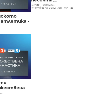
песента,...
09:00, 08.08.2026
Чете се за: 09:42 мин.
У нас
йското
 атлетика -
ото
ожествена
..