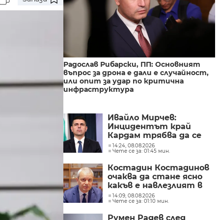
Радослав Рибарски, ПП: Основният
въпрос за дрона е дали е случайност,
или опит за удар по критична
инфраструктура
Ивайло Мирчев:
Инцидентът край
Кардам трябва да се
разследва като
14:24, 08.08.2026
Чете се за: 01:45 мин.
потенциален
инцидент
Костадин Костадинов
очаква да стане ясно
какъв е навлезлият в
българското въздушно
14:09, 08.08.2026
Чете се за: 01:10 мин.
пространство дрон
Румен Радев след