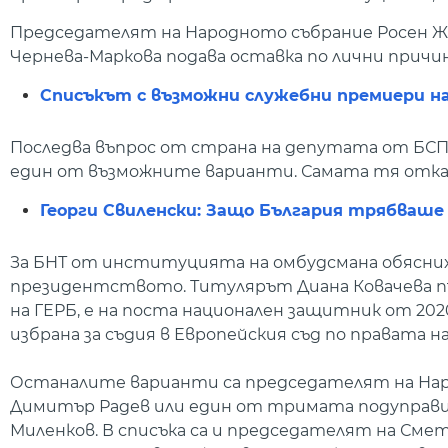
Председателят на Народното събрание Росен Ж
Чернева-Маркова подава оставка по лични причин
Списъкът с възможни служебни премиери на
Последва въпрос от страна на депутата от БСП 
един от възможните варианти. Самата тя отка
Георги Свиленски: Защо България трябваше д
За БНТ от институцията на омбудсмана обясниха,
президентството. Титулярът Диана Ковачева пъ
на ГЕРБ, е на поста национален защитник от 202
избрана за съдия в Европейския съд по правата на
Останалите варианти са председателят на Нар
Димитър Радев или един от тримата подуправит
Миленков. В списъка са и председателят на Сме