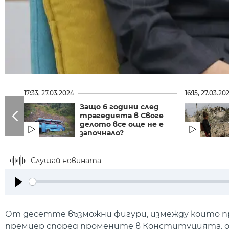
17:33, 27.03.2024
16:15, 27.03.20
Защо 6 години след
трагедията в Своге
делото все още не е
започнало?
Слушай новината
Play
От десетте възможни фигури, измежду които п
премиер според промените в Конституцията, от