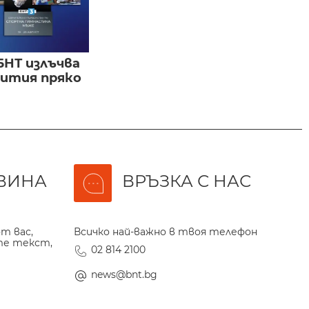
БНТ излъчва
бития пряко
ВИНА
ВРЪЗКА С НАС
т вас,
Всичко най-важно в твоя телефон
те текст,
02 814 2100
news@bnt.bg