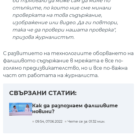
би трябвало да може сам да мине по
стъпките, по които ние сме минали
проверката на това съдържание,
изображение или видео. Да ги повтори,
така че да провери нашата проверка",
призова журналистът.
С развитието на технологиите оборването на
фалшивото съдържание в мрежата е все по-
голямо предизвикателство, но и все по-важна
част от работата на журналиста.
СВЪРЗАНИ СТАТИИ:
Как да разпознаем фалшивите
новини?
09:54, 07.06.2022
Чете се за: 01:32 мин.