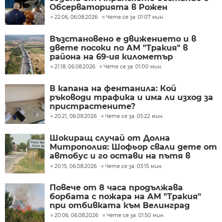
Обсерваторията в Рожен
22:06, 06.08.2026
Чете се за: 01:07 мин.
Възстановено е движението и в
двете посоки по АМ "Тракия" в
района на 69-ия километър
21:18, 06.08.2026
Чете се за: 01:00 мин.
В капана на фентанила: Кой
ръководи трафика и има ли изход за
пристрастените?
20:21, 06.08.2026
Чете се за: 05:22 мин.
Шокиращ случай от Долна
Митрополия: Шофьор свали дете от
автобус и го остави на пътя в
жегата
20:15, 06.08.2026
Чете се за: 03:15 мин.
Повече от 8 часа продължава
борбата с пожара на АМ "Тракия"
при отбивката към Велинград
20:06, 06.08.2026
Чете се за: 01:50 мин.