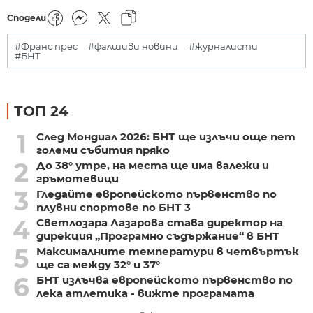
Сподели
#Франс прес
#фалшиви новини
#журналисти
#БНТ
ТОП 24
1
След Мондиал 2026: БНТ ще излъчи още пет
големи събития пряко
2
До 38° утре, на места ще има валежи и
гръмотевици
3
Гледайте европейското първенство по
плувни спортове по БНТ 3
4
Светлозара Лазарова става директор на
дирекция „Програмно съдържание“ в БНТ
5
Максималните температури в четвъртък
ще са между 32° и 37°
6
БНТ излъчва европейското първенство по
лека атлетика - вижте програмата