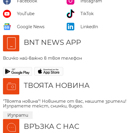
Facebook
Instagram
YouTube
TikTok
Google News
LinkedIn
BNT NEWS APP
Всичко най-важно в твоя телефон
ТВОЯТА НОВИНА
"Твоята новина"! Новините от вас, нашите зрители!
Изпратете текст, снимки, видео.
Изпрати
ВРЪЗКА С НАС