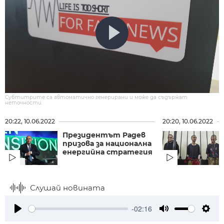
Субтитрите са автоматично генерирани и може да съдържат
неточности.
20:22, 10.06.2022
20:20, 10.06.2022
Президентът Радев
призова за национална
енергийна стратегия
Слушай новината
-02:16
Play
Mute
Setti