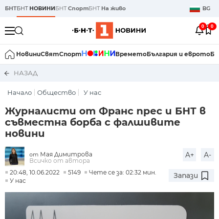
БНТ
БНТ
НОВИНИ
БНТ
Спорт
БНТ
На живо
BG
0
0
Новини
Свят
Спорт
Времето
България и еврото
Би
НАЗАД
Начало
Общество
У нас
Журналисти от Франс прес и БНТ в
съвместна борба с фалшивите
новини
Мая Димитрова
A+
A-
от
Всичко от автора
20:48, 10.06.2022
5149
Чете се за: 02:32 мин.
Запази
У нас