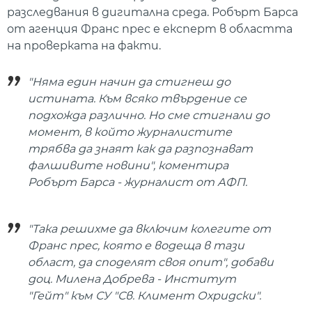
разследвания в дигитална среда. Робърт Барса
от агенция Франс прес е експерт в областта
на проверката на факти.
"Няма един начин да стигнеш до
истината. Към всяко твърдение се
подхожда различно. Но сме стигнали до
момент, в който журналистите
трябва да знаят как да разпознават
фалшивите новини", коментира
Робърт Барса - журналист от АФП.
"Така решихме да включим колегите от
Франс прес, която е водеща в тази
област, да споделят своя опит", добави
доц. Милена Добрева - Институт
"Гейт" към СУ "Св. Климент Охридски".