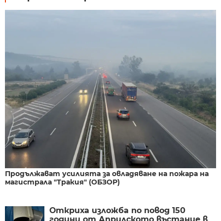
Продължават усилията за овладяване на пожара на
магистрала "Тракия" (ОБЗОР)
Откриха изложба по повод 150
години от Априлското въстание в