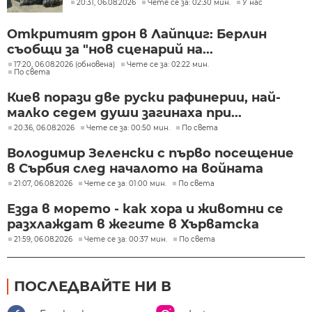
"Подуяне" и "Изгрев"
20:31, 06.08.2026
Чете се за: 02:30 мин.
У нас
Откритият дрон в Лайпциг: Берлин
съобщи за "нов сценарий на...
17:20, 06.08.2026 (обновена)
Чете се за: 02:22 мин.
По света
Киев порази две руски рафинерии, най-
малко седем души загинаха при...
20:36, 06.08.2026
Чете се за: 00:50 мин.
По света
Володимир Зеленски с първо посещение
в Сърбия след началото на войната
21:07, 06.08.2026
Чете се за: 01:00 мин.
По света
Езда в морето - как хора и животни се
разхлаждат в жегите в Хърватска
21:59, 06.08.2026
Чете се за: 00:37 мин.
По света
ПОСЛЕДВАЙТЕ НИ В