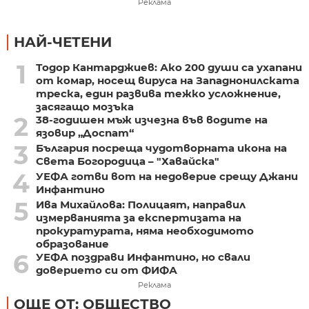
Реклама
НАЙ-ЧЕТЕНИ
1
Тодор Кантарджиев: Ако 200 души са ухапани
от комар, носещ вируса на Западнонилската
треска, един развива тежко усложнение,
засягащо мозъка
2
38-годишен мъж изчезна във водите на
язовир „Доспат“
3
България посреща чудотворната икона на
Света Богородица – "Хавайска"
4
УЕФА готви вот на недоверие срещу Джани
Инфантино
5
Ива Михайлова: Полицаят, направил
измерванията за експертизата на
прокуратурата, няма необходимото
образование
6
УЕФА поздрави Инфантино, но свали
доверието си от ФИФА
Реклама
ОЩЕ ОТ: ОБЩЕСТВО