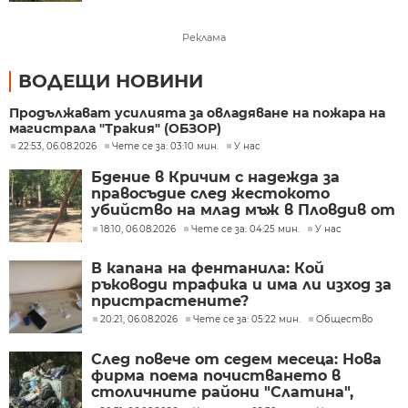
Реклама
ВОДЕЩИ НОВИНИ
Продължават усилията за овладяване на пожара на
магистрала "Тракия" (ОБЗОР)
22:53, 06.08.2026
Чете се за: 03:10 мин.
У нас
Бдение в Кричим с надежда за
правосъдие след жестокото
убийство на млад мъж в Пловдив от
тийнейджъри
18:10, 06.08.2026
Чете се за: 04:25 мин.
У нас
В капана на фентанила: Кой
ръководи трафика и има ли изход за
пристрастените?
20:21, 06.08.2026
Чете се за: 05:22 мин.
Общество
След повече от седем месеца: Нова
фирма поема почистването в
столичните райони "Слатина",