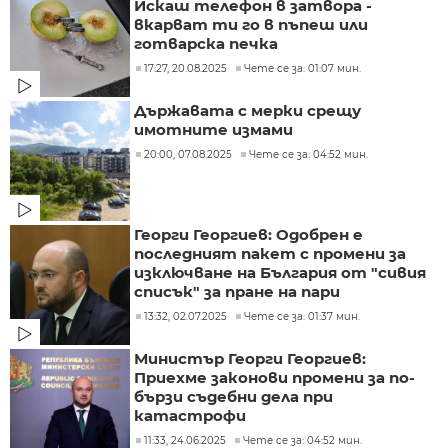
Искаш телефон в затвора -
вкарват ти го в пъпеш или
готварска печка
17:27, 20.08.2025
Чете се за: 01:07 мин.
Държавата с мерки срещу
имотните измами
20:00, 07.08.2025
Чете се за: 04:52 мин.
Георги Георгиев: Одобрен е
последният пакет с промени за
изключване на България от "сивия
списък" за пране на пари
13:32, 02.07.2025
Чете се за: 01:37 мин.
Министър Георги Георгиев:
Приехме законови промени за по-
бързи съдебни дела при
катастрофи
11:33, 24.06.2025
Чете се за: 04:52 мин.