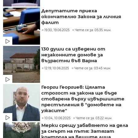
Депутатите приеха
окончателно Закона за личния
фалит
19:30, 19.06.2025
Чете се за: 05:35 мин.
130 души са изведени от
незаконните домове за
възрастни във Варна
12:19, 10.06.2025
Чете се за: 03:45 мин.
Георги Георгиев: Цялата
строгост на закона ще бъде
стоварена върху извършилите
престъпления в "домовете на
ужасите"
10:04, 10.06.2025
Чете се за: 03:22 мин.
Мерки срещу забавянето на дела
за смърт на пътя: Затягат
контрола на вещите лица