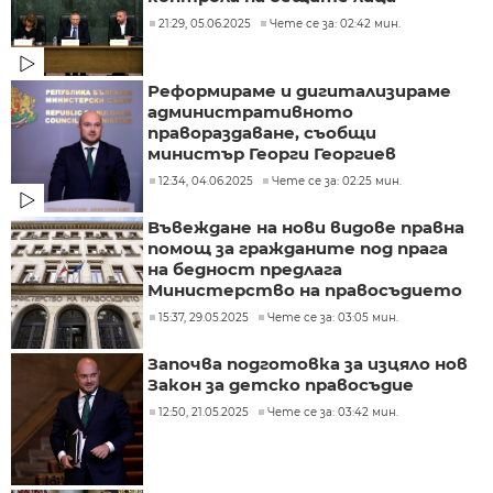
21:29, 05.06.2025
Чете се за: 02:42 мин.
Реформираме и дигитализираме
административното
правораздаване, съобщи
министър Георги Георгиев
12:34, 04.06.2025
Чете се за: 02:25 мин.
Въвеждане на нови видове правна
помощ за гражданите под прага
на бедност предлага
Министерство на правосъдието
15:37, 29.05.2025
Чете се за: 03:05 мин.
Започва подготовка за изцяло нов
Закон за детско правосъдие
12:50, 21.05.2025
Чете се за: 03:42 мин.