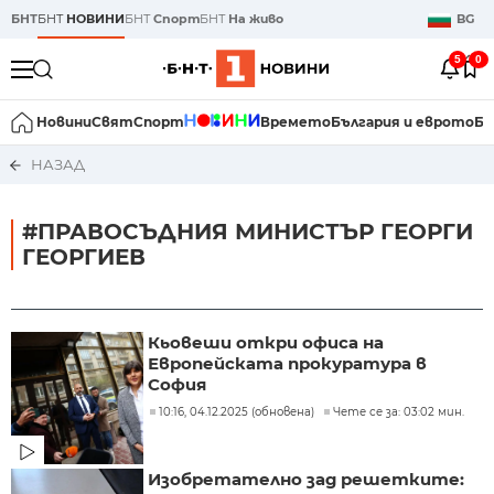
БНТ
БНТ
НОВИНИ
БНТ
Спорт
БНТ
На живо
BG
5
0
Новини
Свят
Спорт
Времето
България и еврото
Би
НАЗАД
#ПРАВОСЪДНИЯ МИНИСТЪР ГЕОРГИ
ГЕОРГИЕВ
Кьовеши откри офиса на
Европейската прокуратура в
София
10:16, 04.12.2025 (обновена)
Чете се за: 03:02 мин.
Изобретателно зад решетките: