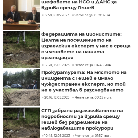
шефовете на НСО и ДАНС за
взрива срещу Гешев
17:58, 18.05.2023
Чете се за: 01:20 мин.
Федерацията на ционистите:
Целта на посещението на
израелския експерт у нас е среща
с членовете на нашата
организация
12:30, 15.05.2023
Чете се за: 04:45 мин.
Прокуратурата: На мястото на
инцидента с Гешев е имало
чуждестранен експерт, но той
не е участвал в разследването
20:16, 12.05.2023
Чете се за: 00:35 мин.
СГП забрани разгласяването на
подробности за взрива срещу
Гешев без разрешение на
наблюдаващите прокурори
10:45, 12.05.2023
Чете се за: 01:57 мин.