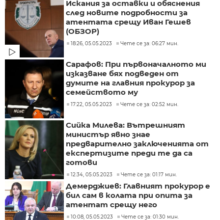
Искания за оставки и обяснения
след новите подробности за
атентата срещу Иван Гешев
(ОБЗОР)
18:26, 05.05.2023
Чете се за: 06:27 мин.
Сарафов: При първоначалното ми
изказване бях подведен от
думите на главния прокурор за
семейството му
17:22, 05.05.2023
Чете се за: 02:52 мин.
Сийка Милева: Вътрешният
министър явно знае
предварително заключенията от
експертизите преди те да са
готови
12:34, 05.05.2023
Чете се за: 01:17 мин.
Демерджиев: Главният прокурор е
бил сам в колата при опита за
атентат срещу него
10:08, 05.05.2023
Чете се за: 01:30 мин.