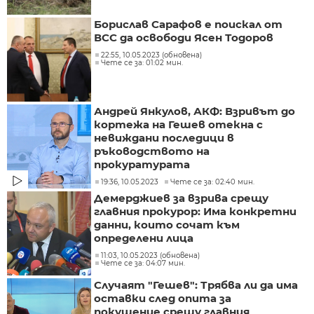
Борислав Сарафов е поискал от
ВСС да освободи Ясен Тодоров
22:55, 10.05.2023 (обновена)
Чете се за: 01:02 мин.
Андрей Янкулов, АКФ: Взривът до
кортежа на Гешев отекна с
невиждани последици в
ръководството на
прокуратурата
19:36, 10.05.2023
Чете се за: 02:40 мин.
Демерджиев за взрива срещу
главния прокурор: Има конкретни
данни, които сочат към
определени лица
11:03, 10.05.2023 (обновена)
Чете се за: 04:07 мин.
Случаят "Гешев": Трябва ли да има
оставки след опита за
покушение срещу главния