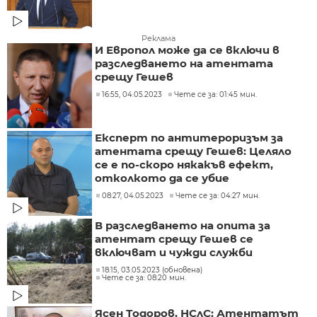
Реклама
И Европол може да се включи в
разследването на атентата
срещу Гешев
16:55, 04.05.2023
Чете се за: 01:45 мин.
Експерт по антитероризъм за
атентата срещу Гешев: Целяло
се е по-скоро някакъв ефект,
отколкото да се убие
08:27, 04.05.2023
Чете се за: 04:27 мин.
В разследването на опита за
атентат срещу Гешев се
включват и чужди служби
18:15, 03.05.2023 (обновена)
Чете се за: 08:20 мин.
Ясен Тодоров, НСлС: Атентатът