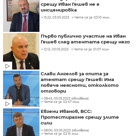
срещу Иван Гешев не е
инсценировка
15:22, 03.05.2023
Чете се за: 03:10 мин.
Първо публично участие на Иван
Гешев след атентата срещу него
12:12, 03.05.2023
Чете се за: 01:07 мин.
Слави Ангелов за опита за
атентат срещу Гешев: Има
повече неясноти, отколкото
отговори
08:45, 03.05.2023 (обновена)
Чете се за: 02:47 мин.
Евгени Иванов, ВСС:
Протестирахме срещу злите
сили
08:00, 03.05.2023 (обновена)
Чете се за: 02:15 мин.