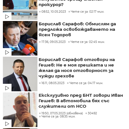
прокурор?
08:52, 10.05.2023
Чете се за: 02:17 мин.
Борислав Сарафов: Обмислям да
предложа освобождаването на
Ясен Тодоров
17:36, 09.05.2023
Чете се за: 02:45 мин.
Борислав Сарафов отговори на
Гешев: Не е моя грешката и не
желая да нося отговорност за
чужди грехове
16:11, 08.05.2023
Чете се за: 04:17 мин.
Ексклузивно пред БНТ говори Иван
Гешев: В автомобила бях със
служители от НСО
19:50, 07.05.2023 (обновена)
30492
Чете се за: 08:35 мин.