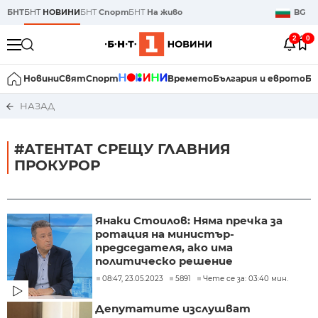
БНТ
БНТ
НОВИНИ
БНТ
Спорт
БНТ
На живо
BG
2
0
Новини
Свят
Спорт
Времето
България и еврото
Би
НАЗАД
#АТЕНТАТ СРЕЩУ ГЛАВНИЯ
ПРОКУРОР
Янаки Стоилов: Няма пречка за
ротация на министър-
председателя, ако има
политическо решение
08:47, 23.05.2023
5891
Чете се за: 03:40 мин.
Депутатите изслушват