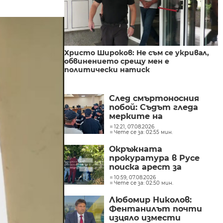
Христо Широков: Не съм се укривал,
обвинението срещу мен е
политически натиск
След смъртоносния
побой: Съдът гледа
мерките на
задържаните
12:21, 07.08.2026
Чете се за: 02:55 мин.
тийнейджъри
Окръжната
прокуратура в Русе
поиска арест за
петима от
10:59, 07.08.2026
Чете се за: 02:50 мин.
участниците в
групите, свързани с
Любомир Николов:
разбитата
Фентанилът почти
лаборатория за
изцяло измести
фентанил