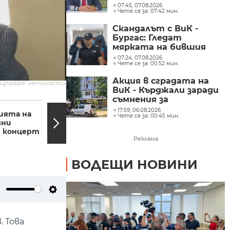
хероина, възможно е
07:45, 07.08.2026
Чете се за: 07:42 мин.
разбитата
лаборатория да е
Скандалът с ВиК -
единствената у нас
Бургас: Гледат
мярката на бившия
директор
07:24, 07.08.2026
Чете се за: 00:52 мин.
Акция в сградата на
съдържат неточности.
ВиК - Кърджали заради
съмнения за
17:30, 07.05.2023
15:56,
злоупотреби с
17:59, 06.08.2026
ията на
Асоциацията на
Чете се за: 00:45 мин.
евросредства
чни
заведенията поиска
 концерт
оставки в МВР след
Реклама
скандалния...
ВОДЕЩИ НОВИНИ
ute
Settings
. Това