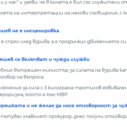
у нас" и заяви, че в колата е бил със служители о
мата на интерпретации на негови съобщения, с 
шев не е инсценировка
 е спрял след взрива, а е продължил движението си
Гешев се включват и чужди служби
бния вътрешен министър за силата на взрива ка
говор на въпроса.
лючения за сила с 3 килограма тротилов еквивале
ероризма, който е към МВР.
 грешката и не желая да нося отговорност за чу
е пътувал главният прокурор, днес получи отговор