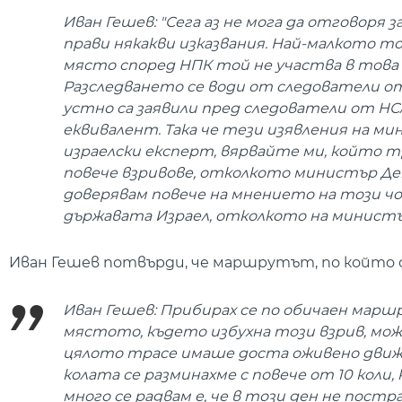
Иван Гешев: "Сега аз не мога да отгово
прави някакви изказвания. Най-малкото 
място според НПК той не участва в това р
Разследването се води от следователи о
устно са заявили пред следователи от НСл
еквивалент. Така че тези изявления на ми
израелски експерт, вярвайте ми, който тр
повече взривове, отколкото министър Демер
доверявам повече на мнението на този чо
държавата Израел, отколкото на министъ
Иван Гешев потвърди, че маршрутът, по който се
Иван Гешев: Прибирах се по обичаен маршр
мястото, където избухна този взрив, може
цялото трасе имаше доста оживено движен
колата се разминахме с повече от 10 коли, 
много се радвам е, че в този ден не пост