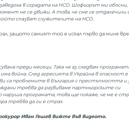
 заведоха в сградата на НСО. Шофьорът ми обясни, 
момент не се движи. А това, че сме се отдалечили
 който спазват служителите на НСО.
рал, защото самият той е искал първо да мине вре
сувана преди месеци. Така че аз следвам програмата
има война. След агресията в Украйна в опасност 
и са проблемите в България с престъпността и з
аждани трябва да развиваме партньорските си
 наруша програмата, това ще покаже, че ме е стр
ора трябва да ги е страх.
рокурор Иван Гешев вижте във видеото.