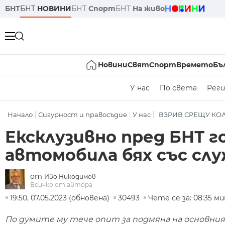
БНТ
БНТ
НОВИНИ
БНТ
Спорт
БНТ
На живо
Новини
Свят
Спорт
Времето
Бъ
У нас
По света
Реги
Начало
Сигурност и правосъдие
У нас
ВЗРИВ СРЕЩУ КО
Ексклузивно пред БНТ г
автомобила бях със сл
от
Иво Никодимов
Всичко от автора
19:50, 07.05.2023 (обновена)
30493
Чете се за: 08:35 ми
По думите му тече опит за подмяна на основния 