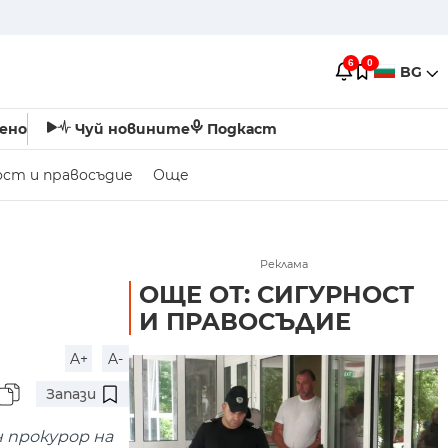
6
0
BG
ено
Чуй новините
Подкаст
ост и правосъдие
Още
Реклама
ОЩЕ ОТ: СИГУРНОСТ
И ПРАВОСЪДИЕ
A+
A-
Запази
 прокурор на