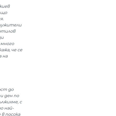
жиев
ащо
я.
служители
ротилов
зи
 много
ажа, че се
а на
ост до
и ден по
лжихме, с
о най-
 в посока