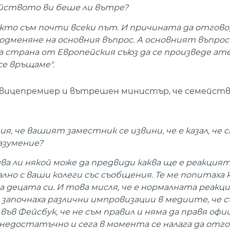
ейството ви беше ли вътре?
акто съм почти всеки път. И причината да отгово
одменяне на основния въпрос. А основният въпрос
 на страна от Европейския съюз да се произведе а
се връщаме".
 вицепремиер и вътрешен министър, че семейств
я, че вашият заместник се извини, че е казал, че 
азумение?
едва ли някой може да предвиди каква ще е реакцият
лно с ваши колеги със съобщения. Те ме попитаха к
за децата си. И това мисля, че е нормалната реакци
започнаха различни импровизации в медиите, че с
ъв Фейсбук, че не съм правил и няма да правя офи
а недостатъчно и сега в момента се налага да отг