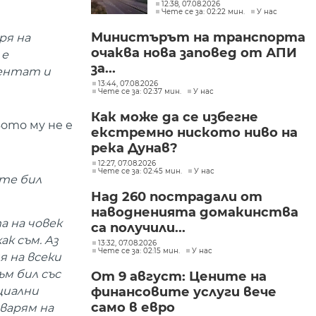
разпространява
12:38, 07.08.2026
Чете се за: 02:22 мин.
У нас
огънят
Министърът на транспорта
ря на
очаква нова заповед от АПИ
 е
за...
тентат и
13:44, 07.08.2026
Чете се за: 02:37 мин.
У нас
Как може да се избегне
ото му не е
екстремно ниското ниво на
река Дунав?
12:27, 07.08.2026
Чете се за: 02:45 мин.
У нас
сте бил
Над 260 пострадали от
наводненията домакинства
а на човек
са получили...
ак съм. Аз
13:32, 07.08.2026
Чете се за: 02:15 мин.
У нас
я на всеки
ъм бил със
От 9 август: Цените на
финансовите услуги вече
циални
само в евро
оварям на