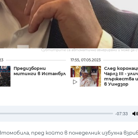
Субтитрите са автоматично генерирани и може да 
23
17:55, 07.05.2023
Предизборни
След коронац
митинги в Истанбул
Чарлз III - ули
тържества и
в Уиндзор
-07:33
M
втомобила, пред който в понеделник избухна взрив