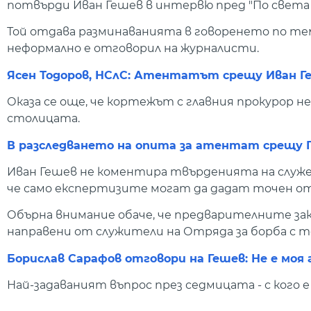
потвърди Иван Гешев в интервю пред "По света и 
Той отдава разминаванията в говоренето по те
неформално е отговорил на журналисти.
Ясен Тодоров, НСлС: Атентатът срещу Иван Ге
Оказа се още, че кортежът с главния прокурор не
столицата.
В разследването на опита за атентат срещу 
Иван Гешев не коментира твърденията на служе
че само експертизите могат да дадат точен от
Обърна внимание обаче, че предварителните зак
направени от служители на Отряда за борба с т
Борислав Сарафов отговори на Гешев: Не е моя
Най-задаваният въпрос през седмицата - с кого 