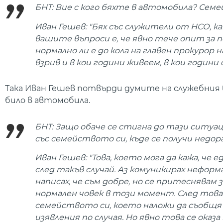
БНТ: Вие с кого бяхте в автомобила? Сем
Иван Гешев: "Бях със служители от НСО, к
вашите въпроси е, че явно тече опит за п
нормално ли е до кола на главен прокурор
взрив и в кои години живеем, в кои години 
Така Иван Гешев потвърди думите на служебния
било в автомобила.
БНТ: Защо обаче се стигна до тази ситуаци
със семейството си, къде се получи недор
Иван Гешев: "Това, което мога да кажа, че 
след такъв случай. Аз комуникирах неформа
написах, че съм добре, но се притеснявам 
нормален човек в този момент. След това 
семейството си, което наложи да съобщя в
изявления по случая. Но явно това се оказ