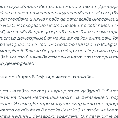
ря защо служебният вътрешен министър г-н Демерд
той не е посетил местопроизшествието. На следв
азследване и няма право да разгласява информаци
т НСлС. На следващо място неговите собствени 
С, че става въпрос за взрив с поне 3 килограма т
нистър Демерджиев аз не желая да коментирам. То
ябва знае кой е. Той има богато минало и е виждал
джиев. Така че без да го обидя по-скоро мога да к
век, който в някаква степен е част от историят
р Демерджиев".
 е прибирал в София, е често използван.
ут. На завой по този маршрут се чу взрив. В близ
 би на 10-ина метра, има мост. За съжаление в тоз
ие. И само две-три минути, след като ние продъ
които се движеха в посока Самоков. И това, на коет
радаха невинни български граждани. Отдалечихме се