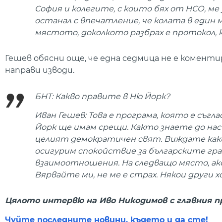
София и колегите, с които бях от НСО, ме
останал с впечатление, че колата в един 
мястото, доколкото разбрах е протокол,
Гешев обясни още, че една седмица не е коменти
направи изводи.
БНТ: Какво правите в Ню Йорк?
Иван Гешев: Това е програма, която е съгла
Йорк ще имам срещи. Както знаете до нас 
целият демократичен свят. Виждате какв
осигурим спокойствие за българските гр
взаимоотношения. На следващо място, ако
Вярвайте ми, не ме е страх. Някои други х
Цялото интервю на Иво Никодимов с главния п
Чуйте последните новини, където и да сте!