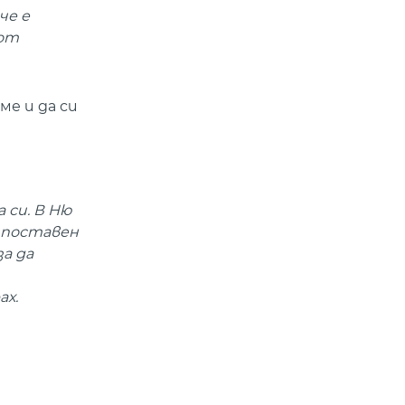
че е
 от
ме и да си
 си. В Ню
е поставен
а да
ах.