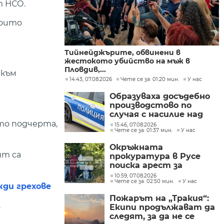
т НСО.
които
Тийнейджърите, обвинени в
жестокото убийство на мъж в
Пловдив,...
 към
14:43, 07.08.2026
Чете се за: 01:20 мин.
У нас
Образуваха досъдебно
производстово по
случая с насилие над
дете в Радомир
то подчерта,
15:46, 07.08.2026
Чете се за: 01:37 мин.
У нас
Окръжната
нт са
прокуратура в Русе
поиска арест за
петима от
10:59, 07.08.2026
Чете се за: 02:50 мин.
У нас
участниците в
жди грехове
групите, свързани с
Пожарът на „Тракия“:
разбитата
.
Екипи продължават да
лаборатория за
следят, за да не се
фентанил