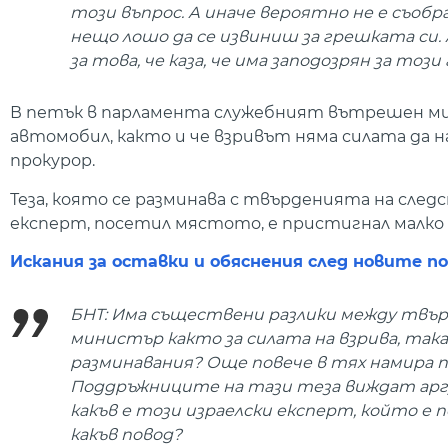
този въпрос. А иначе вероятно не е съобра
нещо лошо да се извиниш за грешката си
за това, че каза, че има заподозрян за тоз
В петък в парламента служебният вътрешен мин
автомобил, както и че взривът няма силата да н
прокурор.
Теза, която се разминава с твърденията на след
експерт, посетил мястото, е пристигнал малко пр
Искания за оставки и обяснения след новите 
БНТ: Има съществени разлики между твъ
министър както за силата на взрива, так
разминавания? Още повече в тях намира по
Поддръжниците на тази теза виждат аргу
какъв е този израелски експерт, който е п
какъв повод?