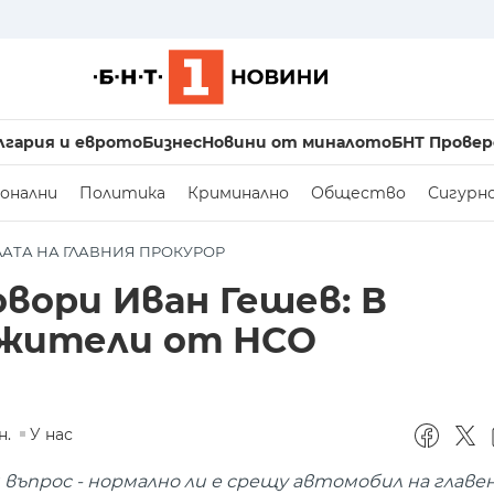
лгария и еврото
Бизнес
Новини от миналото
БНТ Провер
онални
Политика
Криминално
Общество
Сигурн
ЛАТА НА ГЛАВНИЯ ПРОКУРОР
овори Иван Гешев: В
ужители от НСО
н.
У нас
въпрос - нормално ли е срещу автомобил на главен