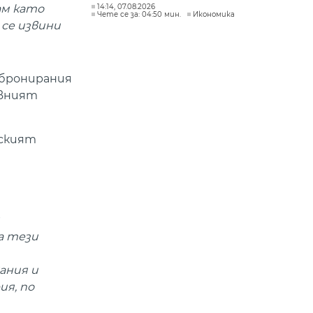
14:14, 07.08.2026
ам като
Чете се за: 04:50 мин.
Икономика
се извини
 бронирания
авният
лският
а тези
ания и
ия, по