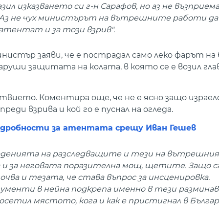
зил изказването си г-н Сарафов, но аз не възприем
. Аз не чух министърът на вътрешните работи да 
и атентат и за този взрив".
истър заяви, че е пострадал само леко фарът на
аруши защитата на колата, в която се е возил гл
ствието. Коментира още, че не е ясно защо израе
еди взрива и кой го е пуснал на огледа.
подробности за атентата срещу Иван Гешев
рденията на разследващите и тези на вътрешния
а и за неговата поразителна мощ, щетите. Защо с
чва и тезата, че става въпрос за инсценировка.
менти в нейна подкрепа именно в тези разминав
осетил мястото, кога и как е пристигнал в Българ