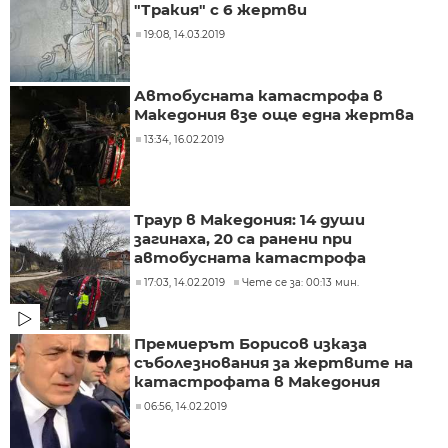
"Тракия" с 6 жертви
19:08, 14.03.2019
Автобусната катастрофа в
Македония взе още една жертва
13:34, 16.02.2019
Траур в Македония: 14 души
загинаха, 20 са ранени при
автобусната катастрофа
17:03, 14.02.2019
Чете се за: 00:13 мин.
Премиерът Борисов изказа
съболезнования за жертвите на
катастрофата в Македония
06:56, 14.02.2019