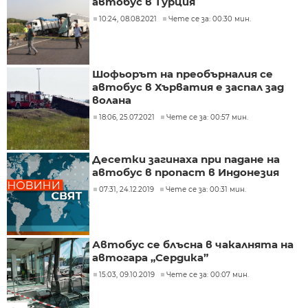
автобус в Турция
10:24, 08.08.2021
Чете се за: 00:30 мин.
Шофьорът на преобърналия се
автобус в Хърватия е заспал зад
волана
18:06, 25.07.2021
Чете се за: 00:57 мин.
Десетки загинаха при падане на
автобус в пропаст в Индонезия
07:31, 24.12.2019
Чете се за: 00:31 мин.
Автобус се блъсна в чакалнята на
автогара „Сердика”
15:03, 09.10.2019
Чете се за: 00:07 мин.