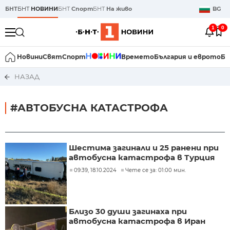
БНТ
БНТ
НОВИНИ
БНТ
Спорт
БНТ
На живо
BG
1
0
Новини
Свят
Спорт
Времето
България и еврото
Би
НАЗАД
#АВТОБУСНА КАТАСТРОФА
Шестима загинали и 25 ранени при
автобусна катастрофа в Турция
09:39, 18.10.2024
Чете се за: 01:00 мин.
Близо 30 души загинаха при
автобусна катастрофа в Иран