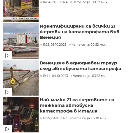
16:04, 21.08.2024
Чете се за: 00:52 мин.
Идентифицирани са всички 21
жертви на катастрофата във
Венеция
11:25, 05.10.2023
Чете се за: 00:52 мин.
Венеция e в еднодневен траур
след автобусната катастрофа
19:44, 04.10.2023
Чете се за: 03:22 мин.
Най-малко 21 са жертвите на
тежката автобусна
катастрофа в Италия
12:55, 04.10.2023
Чете се за: 02:10 мин.