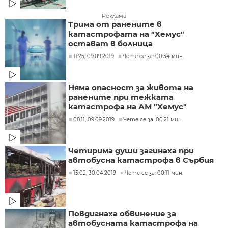
Реклама
Трима от ранените в
катастрофата на "Хемус"
остават в болница
11:25, 09.09.2019
Чете се за: 00:34 мин.
Няма опасност за живота на
ранените при тежката
катастрофа на АМ "Хемус"
08:11, 09.09.2019
Чете се за: 00:21 мин.
Четирима души загинаха при
автобусна катастрофа в Сърбия
15:02, 30.04.2019
Чете се за: 00:11 мин.
Повдигнаха обвинение за
автобусната катастрофа на