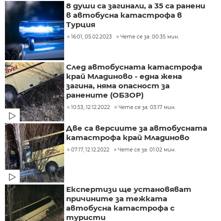
8 души са загинали, а 35 са ранени
в автобусна катастрофа в
Турция
16:01, 05.02.2023
Чете се за: 00:35 мин.
След автобусната катастрофа
край Младиново - една жена
загина, няма опасност за
ранените (ОБЗОР)
10:53, 12.12.2022
Чете се за: 03:17 мин.
Две са версиите за автобусната
катастрофа край Младиново
07:17, 12.12.2022
Чете се за: 01:02 мин.
Експертизи ще установяват
причините за тежката
автобусна катастрофа с
туристи