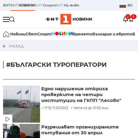
БНТ
БНТ
НОВИНИ
БНТ
Спорт
БНТ
На живо
BG
2
0
Новини
Свят
Спорт
Времето
България и еврото
Би
НАЗАД
#БЪЛГАРСКИ ТУРОПЕРАТОРИ
Едно нарушение откриха
проверките на четири
институции на ГКПП "Лесово"
17:19, 11.03.2023
Чете се за: 01:55 мин.
Разрешават организираните
пътувания от 30 април