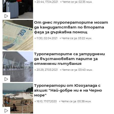
20:44, 17.04.2021
Чете се за: 02:35 мин.
От днес туроператорите могат
да кандидатстват по втората
фаза за държавна помощ
11:30, 02.04.2021
Чете се за: 03:22 мин.
Туроператорите са затруднени
да възстановяват парите за
отменени пътувания
20:29, 27.03.2021
Чете се за: 03:40 мин.
Туроператори от Югозапада с
акция: "Най-добре ни е на Черно
море"
16:10, 17.07.2020
Чете се за: 00:38 мин.